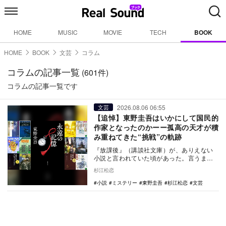
HOME
MUSIC
MOVIE
TECH
BOOK
HOME
BOOK
文芸
コラム
コラムの記事一覧
(601件)
コラムの記事一覧です
2026.08.06 06:55
文芸
【追悼】東野圭吾はいかにして国民的
作家となったのかーー孤高の天才が積
み重ねてきた“挑戦”の軌跡
『放課後』（講談社文庫）が、ありえない
小説と言われていた頃があった。言うまで
もなく、第31回江戸川乱歩賞を受賞した東
杉江松恋
野圭吾のデビ…
小説
ミステリー
東野圭吾
杉江松恋
文芸