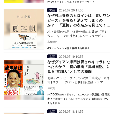
小説
ライトノベル
タニグチリウイチ
2026.07.20 11:55
文芸
なぜ村上春樹のヒロインは「青いワン
ピース」を着ると消えてしまうの
か？ 『夏帆』の衣装から見えてくる
死生観
村上春樹の作品では青や緑の衣装が「死や
喪失」を、その補色たるベージュやピンク
が「生」を象徴する。最新作『夏帆』で
高畑鍬名
は、この生死を左…
ファッション
村上春樹
高畑鍬名
2026.07.19 10:55
文芸
なぜダイアン津田は愛されキャラにな
ったのか？ 初の単著『津田日記』に
見る“常識人”としての横顔
お笑いコンビ・ダイアンの津田篤宏が、8月
1日スタートのテレビ朝日系連続ドラマ『タ
イムトラベルダディ』で主演を務めること
住本賢一
が発表され…
KADOKAWA
ダイアン
ユースケ
新潮社
津田篤
宏
住本賢一
タイムトラベルダディ
津田日記
な
んなん自分
2026.07.18 11:55
文芸