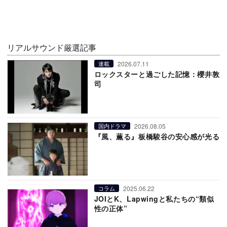
リアルサウンド厳選記事
2026.07.11
連載
ロックスターと過ごした記憶：櫻井敦
司
2026.08.05
国内ドラマ
『風、薫る』板橋駿谷の安心感が光る
2025.06.22
コラム
JOIとK、Lapwingと私たちの“類似
性の正体”