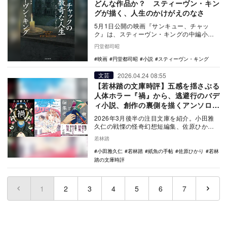
どんな作品か？ スティーヴン・キン
グが描く、人生のかけがえのなさ
5月1日公開の映画『サンキュー、チャッ
ク』は、スティーヴン・キングの中編小説
「チャックの数奇な人生」を原作としてい
円堂都司昭
る。大地震など…
映画
円堂都司昭
小説
スティーヴン・キング
2026.04.24 08:55
文芸
【若林踏の文庫時評】五感を揺さぶる
人体ホラー『禍』から、逃避行のバデ
ィ小説、創作の裏側を描くアンソロジ
ーまで
2026年3月後半の注目文庫を紹介。小田雅
久仁の戦慄の怪奇幻想短編集、佐原ひかり
の風変わりな女性バディ小説、創作の舞台
若林踏
裏に迫るア…
小田雅久仁
若林踏
紙魚の手帖
佐原ひかり
若林
踏の文庫時評
1
(current)
2
3
4
5
6
7