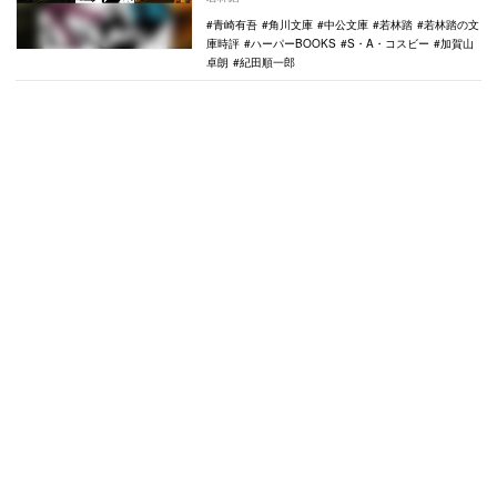
必読の1冊、…
青崎有吾
角川文庫
中公文庫
若林踏
若林踏の文
庫時評
ハーパーBOOKS
S・A・コスビー
加賀山
卓朗
紀田順一郎