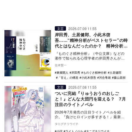
2026.07.09 11:55
文芸
岸田秀、土居健郎、小此木啓
吾……“精神分析がベストセラー”の時
代とはなんだったのか？ 精神分析
家・藤山直樹に聞く
『ものぐさ精神分析』（中公文庫）などの
著作で知られる心理学者の岸田秀さんが、5
月25日に亡くなった。77年に出版され話題
住本賢一
を読んだ…
東畑開人
岸田秀
ものぐさ精神分析
土居健郎
「甘え」の構造
小此木啓吾
河合隼雄
藤山直樹
2026.07.08 11:55
文芸
ついに完結『りゅうおうのおしご
と！』どんな大団円を迎える？ 7月
注目のライトノベル
2026年7月発売の注目ライトノベルを紹
介。『負けヒロインが多すぎる！』最新巻
や完結を迎えた『りゅうおうのおしご
タニグチリウイチ
と！』など話題作…
小説
ライトノベル
タニグチリウイチ