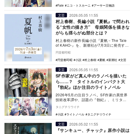
Fate
ニコ・トスカーニ
アーサー王物語
2026.05.05 11:55
文芸
村上春樹、長編小説『夏帆』で問われ
る“女性の描き方” 母娘関係を描きな
がらも揺らがぬ部分とは？
村上春樹の新作長編小説『夏帆－The Tale
of KAHO-』を、新潮社が7月3日に発売する
と発表した。村上は2024年から…
円堂都司昭
円堂都司昭
小説
村上春樹
夏帆
新潮社
文芸
2026.05.05 11:55
文芸
SF作家がど真ん中のラノベを描いた
ら……？ タイトルのインパクト大
『勃紀』ほか注目のライトノベル
2026年5月の注目ラノベ。SF作家の異世界
技術改革譚や、話題の『勃紀』、ミリタリ
ー、百合、2025年ノベル大賞〈大賞〉受賞
タニグチリウイチ
作ま…
小説
ライトノベル
タニグチリウイチ
2026.05.02 11:55
文芸
『サンキュー、チャック』原作小説は