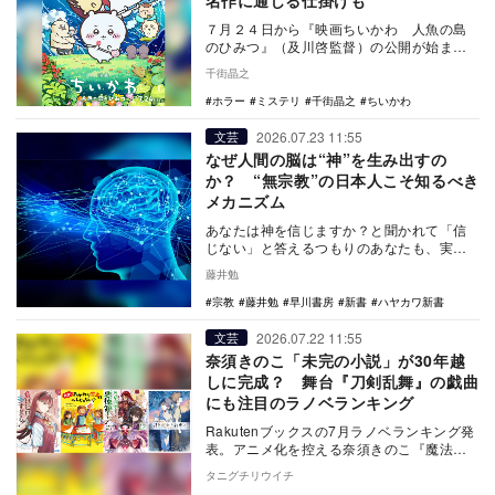
名作に通じる仕掛けも
７月２４日から『映画ちいかわ 人魚の島
のひみつ』（及川啓監督）の公開が始まっ
た。公開初日の時点で興行収入１００億円
千街晶之
を狙えそうな気…
ホラー
ミステリ
千街晶之
ちいかわ
2026.07.23 11:55
文芸
なぜ人間の脳は“神”を生み出すの
か？ “無宗教”の日本人こそ知るべき
メカニズム
あなたは神を信じますか？と聞かれて「信
じない」と答えるつもりのあなたも、実は
神を信じているのかもしれない。6月17日に
藤井勉
刊行された…
宗教
藤井勉
早川書房
新書
ハヤカワ新書
2026.07.22 11:55
文芸
奈須きのこ「未完の小説」が30年越
しに完成？ 舞台『刀剣乱舞』の戯曲
にも注目のラノベランキング
Rakutenブックスの7月ラノベランキング発
表。アニメ化を控える奈須きのこ『魔法使
いの夜 上』が1位に輝くなど、話題の新作が
タニグチリウイチ
並…