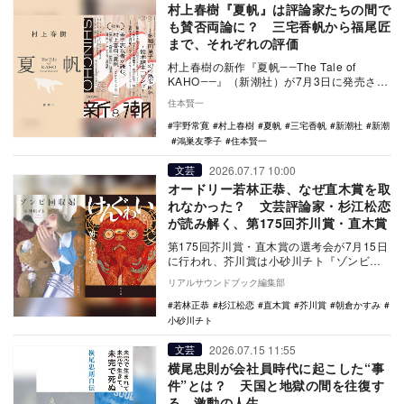
村上春樹『夏帆』は評論家たちの間で
も賛否両論に？ 三宅香帆から福尾匠
まで、それぞれの評価
村上春樹の新作『夏帆――The Tale of
KAHO――』（新潮社）が7月3日に発売され
た。村上作品のなかでも「女性を主人公…
住本賢一
宇野常寛
村上春樹
夏帆
三宅香帆
新潮社
新潮
鴻巣友季子
住本賢一
2026.07.17 10:00
文芸
オードリー若林正恭、なぜ直木賞を取
れなかった？ 文芸評論家・杉江松恋
が読み解く、第175回芥川賞・直木賞
第175回芥川賞・直木賞の選考会が7月15日
に行われ、芥川賞は小砂川チト『ゾンビ回
収婦』（講談社）、直木賞は朝倉かすみ
リアルサウンドブック編集部
『けんぐゎ…
若林正恭
杉江松恋
直木賞
芥川賞
朝倉かすみ
小砂川チト
2026.07.15 11:55
文芸
横尾忠則が会社員時代に起こした“事
件”とは？ 天国と地獄の間を往復す
る、激動の人生