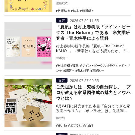
きな一歩を切り拓いた作品のひとつが、
佐藤結衣
2006年に刊行…
佐藤結衣
絵本
細川貂々
2026.07.29 11:55
文芸
『夏帆』は村上春樹版『ツイン・ピー
クス The Return』である 米文学研
究者・青木耕平による読解
村上春樹の新作長編『夏帆─The Tale of
KAHO─』（新潮社）をどう読んだか、「村
上春樹ファン」を自認するアメリカ文学…
住本賢一
村上春樹
夏帆
ツイン・ピークス
デヴィッド・リ
ンチ
新潮社
青木耕平
三浦玲一
2026.07.27 09:55
文芸
ご先祖探しは「究極の自分探し」 プ
ロが教える家系図作成の魅力とノウハ
ウとは？
6月24日に発売された本書『自分でできる家
系図の作り方』（ポプラ社）は、先祖調
査・家系図作成を専業とする著者・丸山学
藤井勉
が、自分のル…
藤井勉
ポプラ社
丸山学