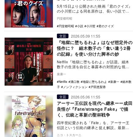
5月15日より公開された映画『君のクイズ』
の小川哲による同名原作は、長い小説では
ない。だが、主人公・三島玲央があるクイ
円堂都司昭
ズを解くと…
円堂都司昭
小説
小川哲
君のクイズ
2026.05.09 11:55
文芸
『地獄に堕ちるわよ』はなぜ想定外の
怪作に？ 細木数子の「食い違う2冊
の記録」を使い分けた脚本の妙
Netflix『地獄に堕ちるわよ』が話題。細木
数子の生涯を自伝と暴露本の対照的な視点
で描く。戸田恵梨香の怪演や事実と虚構の
泉康一
せめぎ…
Netflix
溝口敦
地獄に堕ちるわよ
泉康一
細木数
子
ノンフィクション
戸田恵梨香
2026.05.06 11:55
文芸
アーサー王伝説を現代へ継承ーー成田
良悟が『Fate/strange Fake』で描
く、伝統と革新の聖杯戦争
四半世紀愛される「Fate」を、アーサー王
伝説という伝統の継承と捉え解説。最新作
『strange Fake』を通じ、成田良悟ら作…
ニコ・トスカーニ