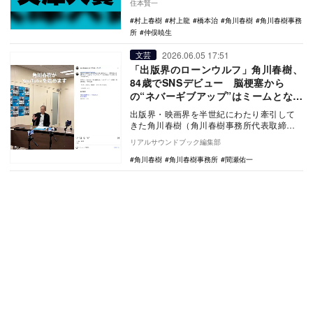
住本賢一
せること（ジャ…
村上春樹
村上龍
橋本治
角川春樹
角川春樹事務
所
仲俣暁生
2026.06.05 17:51
文芸
「出版界のローンウルフ」角川春樹、
84歳でSNSデビュー 脳梗塞から
の“ネバーギブアップ”はミームとなる
か
出版界・映画界を半世紀にわたり牽引して
きた角川春樹（角川春樹事務所代表取締役
社長、84歳）が、X、YouTube、Instagr…
リアルサウンドブック編集部
角川春樹
角川春樹事務所
間瀬佑一