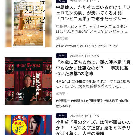
2026.05.31 11:55
文芸
中島健人、ただそこにいるだけで「フ
ェロモンの泉」が湧いてくる才能
『コンビニ兄弟』で魅せたセクシーを
考察
中島健人にとって、セクシーとフェロモン
はほとんど同義語だと考えていいだろう。
2024年3月31日に卒業したSexy Zoneを
加賀谷健
心…
小説
中島健人
町田そのこ
コンビニ兄弟
2026.05.17 06:55
文芸
『地獄に堕ちるわよ』謎の脚本家「真
中もなか」は誰なのか？ “事実に基
づいた虚構”の意味
4月27日にNetflixで配信された『地獄に堕ち
るわよ』が、大きな反響を呼んでいる。本
作は占い師として一世を風靡した細木数子
成馬零一
（…
成馬零一
伊藤沙莉
戸田恵梨香
細木数子
地獄に
堕ちるわよ
2026.05.16 11:55
文芸
小川哲『君のクイズ』は何が面白いの
か？ 「ゼロ文字正答」巡るミステリ
が辿り着く、人生の深部