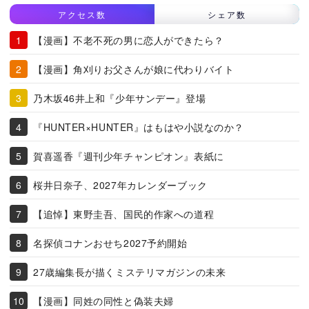
アクセス数
シェア数
【漫画】不老不死の男に恋人ができたら？
【漫画】角刈りお父さんが娘に代わりバイト
乃木坂46井上和『少年サンデー』登場
『HUNTER×HUNTER』はもはや小説なのか？
賀喜遥香『週刊少年チャンピオン』表紙に
桜井日奈子、2027年カレンダーブック
【追悼】東野圭吾、国民的作家への道程
名探偵コナンおせち2027予約開始
27歳編集長が描くミステリマガジンの未来
【漫画】同姓の同性と偽装夫婦