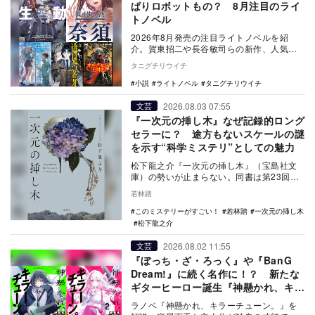
ぱりロボットもの？ 8月注目のライ
トノベル
2026年8月発売の注目ライトノベルを紹
介。賀東招二や長谷敏司らの新作、人気シ
リーズの続刊など多彩なラインナップの魅
タニグチリウイチ
力を解説。
小説
ライトノベル
タニグチリウイチ
2026.08.03 07:55
文芸
『一次元の挿し木』なぜ記録的ロング
セラーに？ 途方もないスケールの謎
を示す“科学ミステリ”としての魅力
松下龍之介『一次元の挿し木』（宝島社文
庫）の勢いが止まらない。同書は第23回
『このミステリーがすごい！』大賞・文庫
若林踏
グランプリを受…
このミステリーがすごい！
若林踏
一次元の挿し木
松下龍之介
2026.08.02 11:55
文芸
『ぼっち・ざ・ろっく』や『BanG
Dream!』に続く名作に！？ 新たな
ギターヒーロー誕生『神懸かれ、キラ
ーチューン。』
ラノベ『神懸かれ、キラーチューン。』を