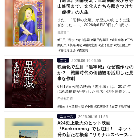
【追悼】美輪明宏：三島由紀夫から寺
山修司まで、文化人たちを惹きつけた
「虚構」の人生
また、「昭和の文壇」が歴史の向こうに遠
ざかった……。2026年6月20日に91歳で逝
去した歌手・俳優の美輪明宏（1971年まで
佐藤賢二
は…
江戸川乱歩
寺山修司
瀬戸内寂聴
蜷川幸雄
三島
由紀夫
美輪明宏
横尾忠則
澁澤龍彦
大江健三郎
吉行淳之介
森茉莉
2026.06.19 06:55
文芸
映画化で注目『黒牢城』なぜ傑作なの
か？ 戦国時代の価値観を活用した見
事な作劇
6月19日公開の映画『黒牢城』は、2021年
に米澤穂信が刊行した同名小説を原作とし
ている。歴史ミステリ小説『黒牢城』は、
円堂都司昭
第166…
映画
円堂都司昭
小説
米澤穂信
文芸
黒牢城
2026.06.16 11:55
ニュース
A24史上最大のヒット映画
『Backrooms』でも注目！ ネット
発の新たな概念 “リミナルスペース”