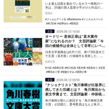
とは？
いま最も話題を集めているホラー映画の一
本は、20歳の新人監督が手がけた作品だ。5
月29日に北米で公開された『Backrooms』
堅田諒
…
フィルムアート社
Backrooms
リミナルスペース
ALT236
佐野ゆか
堅田諒
2026.06.12 16:00
文芸
オードリー 若林正恭は“直木賞作
家”になれるのか？ 文芸評論家「今
回の候補作は全体として非常にレベル
が高い」
日本文学振興会は6月11日、第175回直木三
十五賞（直木賞）の候補作を発表した。今
回の候補には、朝倉かすみ『けんぐゎい』
松田広宣
（光文社…
小説
若林正恭
杉江松恋
直木賞
凪良ゆう
文芸
蝉谷めぐ実
朝倉かすみ
原田ひ香
2026.06.12 09:55
文芸
“ナショナリスト”角川春樹が出版界に
残してきた功績とは？ 角川商法から
新文学賞まで、文芸評論家・仲俣暁生
に聞く
角川春樹が新たに創設する「角川春樹文庫
大賞」が話題だ。選考委員はなんと角川春
樹ひとり、募集内容は「角川春樹を感動さ