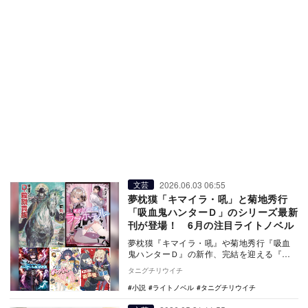
2026.06.03 06:55
文芸
夢枕獏「キマイラ・吼」と菊地秀行
「吸血鬼ハンターＤ」のシリーズ最新
刊が登場！ 6月の注目ライトノベル
夢枕獏『キマイラ・吼』や菊地秀行『吸血
鬼ハンターＤ』の新作、完結を迎える『の
うりん』など、レジェンドから注目の新作
タニグチリウイチ
まで６月のラノ…
小説
ライトノベル
タニグチリウイチ