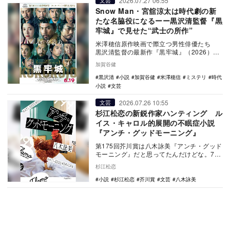
2026.07.27 06:55
文芸
Snow Man・宮舘涼太は時代劇の新
たな名脇役になるーー黒沢清監督『黒
牢城』で見せた“武士の所作”
米澤穂信原作映画で際立つ男性俳優たち
黒沢清監督の最新作『黒牢城』（2026）
が、6月19日の公開からちょうど1…
加賀谷健
黒沢清
小説
加賀谷健
米澤穂信
ミステリ
時代
小説
文芸
2026.07.26 10:55
文芸
杉江松恋の新鋭作家ハンティング ル
イス・キャロル的展開の不眠症小説
『アンチ・グッドモーニング』
第175回芥川賞は八木詠美『アンチ・グッド
モーニング』だと思ってたんだけどな。7月
15日に行われた選考会では、既報のとおり
杉江松恋
『ゾン…
小説
杉江松恋
芥川賞
文芸
八木詠美