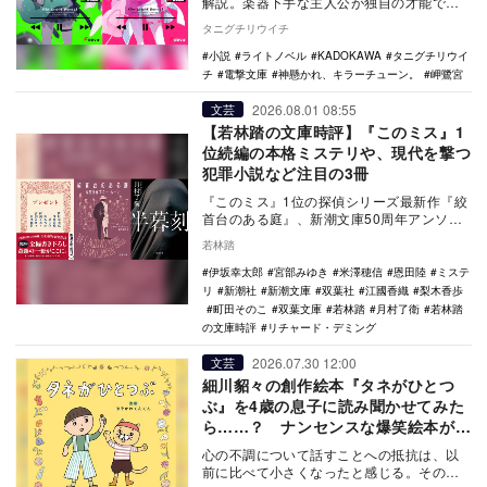
解説。楽器下手な主人公が独自の才能でオ
ーディションを勝ち上がる、新しいガール
タニグチリウイチ
ズバンド劇の魅…
小説
ライトノベル
KADOKAWA
タニグチリウイ
チ
電撃文庫
神懸かれ、キラーチューン。
岬鷺宮
2026.08.01 08:55
文芸
【若林踏の文庫時評】『このミス』1
位続編の本格ミステリや、現代を撃つ
犯罪小説など注目の3冊
『このミス』1位の探偵シリーズ最新作『絞
首台のある庭』、新潮文庫50周年アンソロ
ジー『プレゼント』、現代社会を穿つ『半
若林踏
暮刻』など…
伊坂幸太郎
宮部みゆき
米澤穂信
恩田陸
ミステ
リ
新潮社
新潮文庫
双葉社
江國香織
梨木香歩
町田そのこ
双葉文庫
若林踏
月村了衛
若林踏
の文庫時評
リチャード・デミング
2026.07.30 12:00
文芸
細川貂々の創作絵本『タネがひとつ
ぶ』を4歳の息子に読み聞かせてみた
ら……？ ナンセンスな爆笑絵本が教
えてくれること
心の不調について話すことへの抵抗は、以
前に比べて小さくなったと感じる。その大