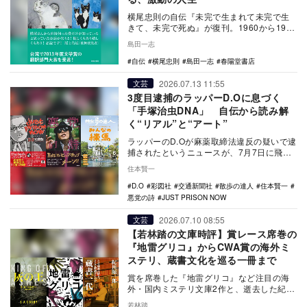
横尾忠則の自伝『未完で生まれて未完で生
きて、未完で死ぬ』が復刊。1960から1984
年の濃密な半生や、国内外の著名人との交
島田一志
流を綴…
自伝
横尾忠則
島田一志
春陽堂書店
2026.07.13 11:55
文芸
3度目逮捕のラッパーD.Oに息づく
「手塚治虫DNA」 自伝から読み解
く“リアル”と“アート”
ラッパーのD.Oが麻薬取締法違反の疑いで逮
捕されたというニュースが、7月7日に飛び
込んできた。
住本賢一
D.O
彩図社
交通新聞社
散歩の達人
住本賢一
悪党の詩
JUST PRISON NOW
2026.07.10 08:55
文芸
【若林踏の文庫時評】賞レース席巻の
『地雷グリコ』からCWA賞の海外ミ
ステリ、蔵書文化を巡る一冊まで
賞を席巻した『地雷グリコ』など注目の海
外・国内ミステリ文庫2作と、逝去した紀田
順一郎が日本の蔵書文化の足跡を思索した
若林踏