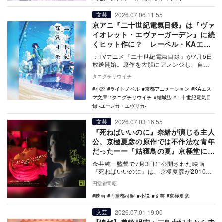
2026.07.06 11:55
文芸
京アニ『二十世紀電氣目録』は『ヴァ
イオレット・エヴァーガーデン』に続
くヒット作に？ レーベル・KAエス
マ文庫の狙い
：TVアニメ『二十世紀電氣目録』が7月5日
放送開始。原作を大胆にアレンジし、自社
レーベルからIPを生み出し続ける京アニの
タニグチリウイチ
独自の戦…
小説
ライトノベル
京都アニメーション
KAエス
マ文庫
タニグチリウイチ
結城弘
二十世紀電氣目
録 -ユーレカ・エヴリカ-
2026.07.03 16:55
文芸
『死ねばいいのに』奈緒が演じる主人
公、京極夏彦の原作では不作法な青年
だったーー『姑獲鳥の夏』京極堂にも
通じる役回りとは？
金井純一監督で7月3日に公開された映画
『死ねばいいのに』は、京極夏彦が2010年
に発表した同名小説を原作としている。殺
円堂都司昭
された鹿島…
映画
円堂都司昭
小説
文芸
京極夏彦
2026.07.01 19:00
文芸