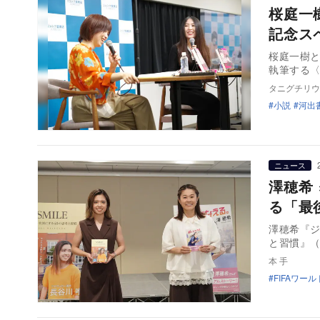
桜庭一
記念ス
桜庭一樹と
執筆する〈
タニグチリウ
小説
河出
ニュース
澤穂希
る「最
澤穂希『ジ
と習慣』
本 手
FIFAワー