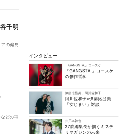
谷千明
ィアの偏見
インタビュー
『GANGSTA.』コースケ
『GANGSTA.』コースケ
の創作哲学
伊藤比呂美、阿川佐和子
ギ
阿川佐和子×伊藤比呂美
「女じまい」対談
ーなどの再
井戸本幹也
27歳編集長が描くミステ
リマガジンの未来