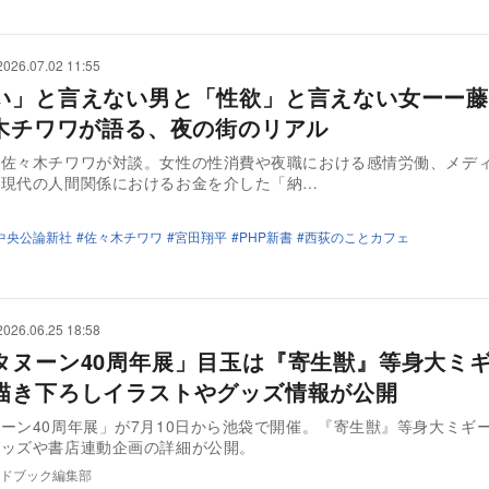
2026.07.02 11:55
い」と言えない男と「性欲」と言えない女ーー藤
々木チワワが語る、夜の街のリアル
と佐々木チワワが対談。女性の性消費や夜職における感情労働、メデ
、現代の人間関係におけるお金を介した「納…
中央公論新社
佐々木チワワ
宮田翔平
PHP新書
西荻のことカフェ
2026.06.25 18:58
タヌーン40周年展」目玉は『寄生獣』等身大ミ
描き下ろしイラストやグッズ情報が公開
ーン40周年展」が7月10日から池袋で開催。『寄生獣』等身大ミギ
グッズや書店連動企画の詳細が公開。
ドブック編集部