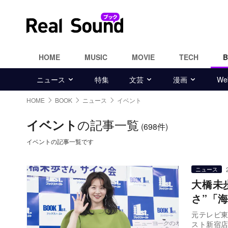
HOME
MUSIC
MOVIE
TECH
ニュース
特集
文芸
漫画
W
HOME
BOOK
ニュース
イベント
の記事一覧
イベント
(698件)
イベントの記事一覧です
ニュース
大橋未
さ”「
元テレビ東
スト新宿