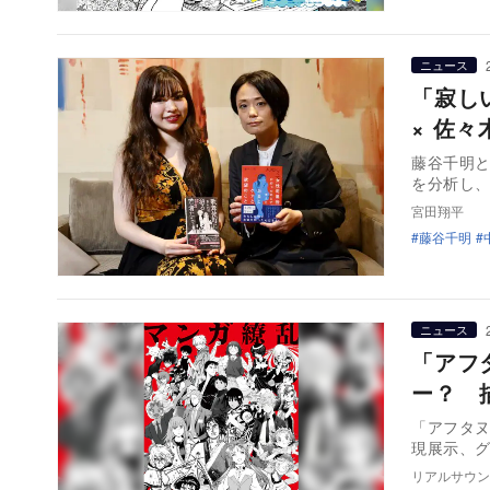
ニュース
「寂し
× 佐
藤谷千明
を分析し
宮田翔平
藤谷千明
ニュース
「アフ
ー？ 
「アフタヌ
現展示、
リアルサウン