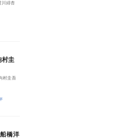
 村川緋杏
駒村圭
駒村圭吾
平
船橋洋