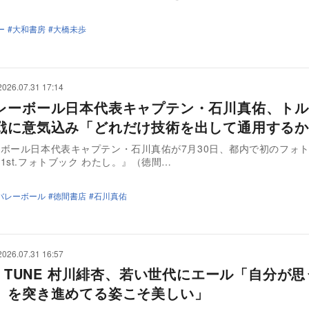
ー
大和書房
大橋未歩
2026.07.31 17:14
レーボール日本代表キャプテン・石川真佑、トル
戦に意気込み「どれだけ技術を出して通用するか
ボール日本代表キャプテン・石川真佑が7月30日、都内で初のフォ
1st.フォトブック わたし。』（徳間…
バレーボール
徳間書店
石川真佑
2026.07.31 16:57
DY TUNE 村川緋杏、若い世代にエール「自分が
』を突き進めてる姿こそ美しい」