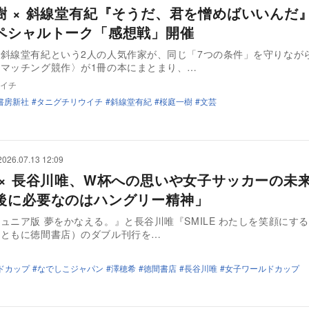
樹 × 斜線堂有紀『そうだ、君を憎めばいいんだ
ペシャルトーク「感想戦」開催
斜線堂有紀という2人の人気作家が、同じ「7つの条件」を守りなが
マッチング競作〉が1冊の本にまとまり、…
イチ
書房新社
タニグチリウイチ
斜線堂有紀
桜庭一樹
文芸
2026.07.13 12:09
 × 長谷川唯、W杯への思いや女子サッカーの未
後に必要なのはハングリー精神」
ュニア版 夢をかなえる。』と長谷川唯『SMILE わたしを笑顔にする
（ともに徳間書店）のダブル刊行を…
ルドカップ
なでしこジャパン
澤穂希
徳間書店
長谷川唯
女子ワールドカップ