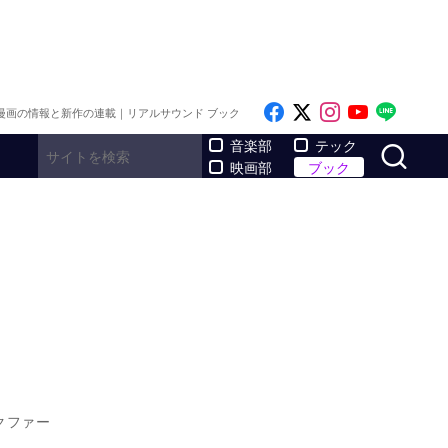
Like on Facebook
Follow on x
Follow on I
Follow o
Follo
漫画の情報と新作の連載｜リアルサウンド ブック
サ
音楽部
テック
映画部
ブック
クファー