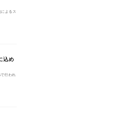
也によるス
』に込め
YAで行われ