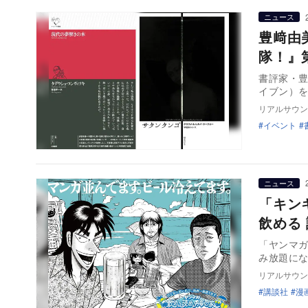
ニュース
豊﨑由
隊！』
書評家・
イブン）
リアルサウン
イベント
ニュース
「キン
飲める
「ヤンマガ
み放題に
リアルサウン
講談社
漫