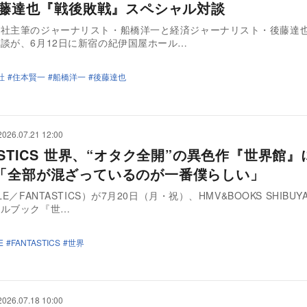
 後藤達也『戦後敗戦』スペシャル対談
聞社主筆のジャーナリスト・船橋洋一と経済ジャーナリスト・後藤達
談が、6月12日に新宿の紀伊国屋ホール…
社
住本賢一
船橋洋一
後藤達也
2026.07.21 12:00
ASTICS 世界、“オタク全開”の異色作『世界館
「全部が混ざっているのが一番僕らしい」
LE／FANTASTICS）が7月20日（月・祝）、HMV&BOOKS SHIBU
ャルブック『世…
E
FANTASTICS
世界
2026.07.18 10:00