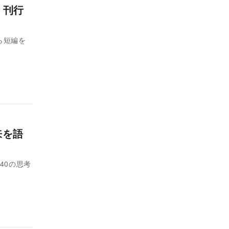
』刊行
ら短編を
来を語
40の思考