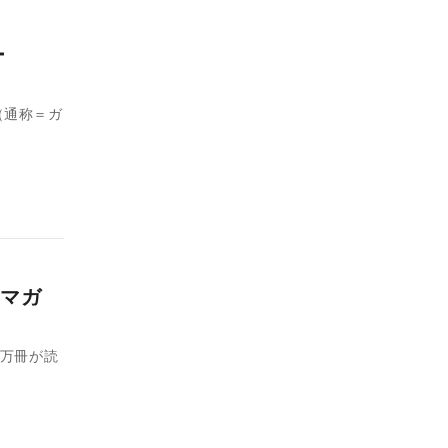
ー
（通称＝ガ
マガ
1万冊が読