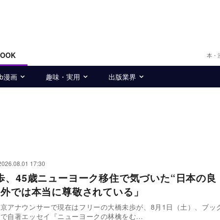
BOOK
本・
eb漫画
趣味・実用
出版業界
2026.08.01 17:30
歩、45歳ニューヨーク移住で気づいた“日本の良
海外では本当に尊敬されている」
京アナウンサーで現在はフリーの大橋未歩が、8月1日（土）、ブッ
店で自著エッセイ『ニューヨークの林檎をむ…