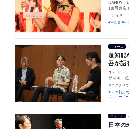
CANDY 
1st写真集 t
小池直也
写真集
小
ニュース
超知能
吾が語
ネイト・ソ
が登壇。超
タニグチリウ
SF
小説
エリーザー
ニュース
日本の