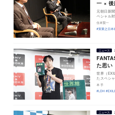
一 ×
元朝日新
ペシャル対
住本賢一
実業之日本
ニュース
FANT
た思い
世界（EXI
たスペシ
本 手
LDH
EXIL
ニュース