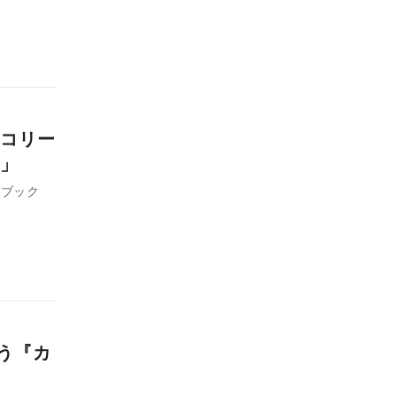
コリー
」
トブック
思う『カ