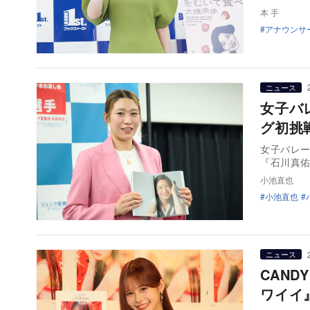
本 手
アナウンサ
ニュース
女子バ
グ初挑
女子バレー
『石川真佑
小池直也
小池直也
ニュース
CAN
ワイイ