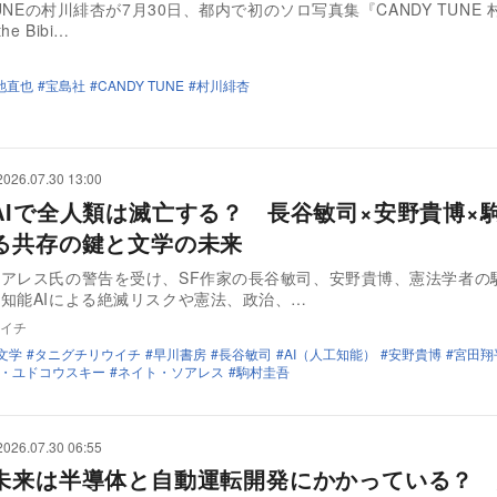
TUNEの村川緋杏が7月30日、都内で初のソロ写真集『CANDY TUNE
he Bibi…
池直也
宝島社
CANDY TUNE
村川緋杏
2026.07.30 13:00
AIで全人類は滅亡する？ 長谷敏司×安野貴博×
る共存の鍵と文学の未来
アレス氏の警告を受け、SF作家の長谷敏司、安野貴博、憲法学者の
知能AIによる絶滅リスクや憲法、政治、…
イチ
文学
タニグチリウイチ
早川書房
長谷敏司
AI（人工知能）
安野貴博
宮田翔
・ユドコウスキー
ネイト・ソアレス
駒村圭吾
2026.07.30 06:55
未来は半導体と自動運転開発にかかっている？ 