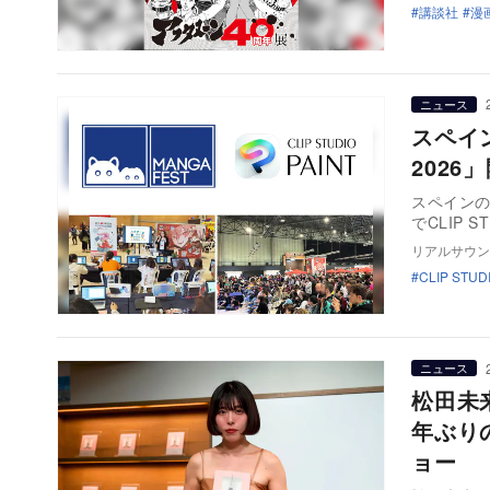
講談社
漫
ニュース
スペイン
2026
スペインのエ
でCLIP S
リアルサウン
CLIP STUD
ニュース
松田未
年ぶり
ョー