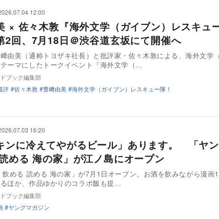
2026.07.04 12:00
美 × 佐々木敦『海外文学（ガイブン）レスキュ
第2回、7月18日＠渋谷道玄坂にて開催へ
豊﨑由美（通称トヨザキ社長）と批評家・佐々木敦による、海外文学
をテーマにしたトークイベント『海外文学（…
ドブック編集部
書評
佐々木敦
豊﨑由美
海外文学（ガイブン）レスキュー隊！
2026.07.03 16:20
キンに冷えてやがるビール」あります。 「ヤン
 読める 海の家」が江ノ島にオープン
 飲める 読める 海の家」が7月1日オープン。お酒を飲みながら漫画
なるほか、作品ゆかりのコラボ飯も提…
ドブック編集部
画
ヤングマガジン