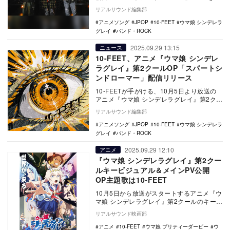
日21時にプレミア公開。また、新たなアー
リアルサウンド編集部
テ…
アニメソング
JPOP
10-FEET
ウマ娘 シンデレラ
グレイ
バンド・ROCK
2025.09.29 13:15
ニュース
10-FEET、アニメ『ウマ娘 シンデレ
ラグレイ』第2クールOP「スパートシ
ンドローマー」配信リリース
10-FEETが手がける、10月5日より放送の
アニメ『ウマ娘 シンデレラグレイ』第2クー
ルのオープニング主題歌のタイトルが「ス
リアルサウンド編集部
パ…
アニメソング
JPOP
10-FEET
ウマ娘 シンデレラ
グレイ
バンド・ROCK
2025.09.29 12:10
アニメ
『ウマ娘 シンデレラグレイ』第2クー
ルキービジュアル＆メインPV公開
OP主題歌は10-FEET
10月5日から放送がスタートするアニメ『ウ
マ娘 シンデレラグレイ』第2クールのキービ
ジュアルとメインPVが公開され、オープニ
リアルサウンド映画部
ング…
アニメ
10-FEET
ウマ娘 プリティーダービー
ウ