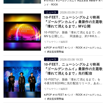
10-FEET
ゴールデンカムイ
信太卓実
林将平
バ
ンド・ROCK
2026.03.09 21:00
ニュース
10-FEET、ニューシングルより映画
『ゴールデンカムイ』最新作の主題歌
「壊れて消えるまで」MV公開
10-FEETが、新曲「壊れて消えるまで」の
MVを公開した。 同楽曲は、約1年8カ月
ぶり22枚目のCDシングルと…
リアルサウンド編集部
JPOP
10-FEET
バンド・ROCK
ゴールデンカム
イ 網走監獄襲撃編
2026.03.08 19:33
ニュース
10-FEET、ニューシングルより映画
『ゴールデンカムイ』最新作の主題歌
「壊れて消えるまで」先行配信
10-FEETが、新曲「壊れて消えるまで」を
今夜3月9日0時に先行配信リリース。あわせ
て新アーティスト写真を公開した。 同
リアルサウンド編集部
楽…
JPOP
10-FEET
バンド・ROCK
ゴールデンカム
イ 網走監獄襲撃編