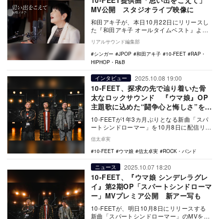
10-FEET提供曲「思い出をこえて」
MV公開 スタジオライブ映像に
和田アキ子が、本日10月22日にリリースし
た『和田アキ子 オールタイムベスト』より
収録曲「思い出をこえて」のMVを公開し
リアルサウンド編集部
た。 …
シンガー
JPOP
和田アキ子
10-FEET
RAP・
HIPHOP・R&B
2025.10.08 19:00
インタビュー
10-FEET、探求の先で辿り着いた骨
太なロックサウンド 『ウマ娘』OP
主題歌に込めた“闘争心と悔しさ”を語
る
10-FEETが1年3カ月ぶりとなる新曲「スパ
ートシンドローマー」を10月8日に配信リリ
ースした。3人へのインタビューを通して、
信太卓実
…
10-FEET
ウマ娘
信太卓実
ROCK・バンド
2025.10.07 18:20
ニュース
10-FEET、『ウマ娘 シンデレラグレ
イ』第2期OP「スパートシンドローマ
ー」MVプレミア公開 新アー写も
10-FEETが、明日10月8日にリリースする
新曲「スパートシンドローマー」のMVを同