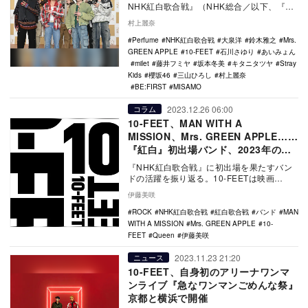
NHK紅白歌合戦』（NHK総合／以下、『紅
白』）リハーサルが行われている。出場ア
村上麗奈
ー…
Perfume
NHK紅白歌合戦
大泉洋
鈴木雅之
Mrs.
GREEN APPLE
10-FEET
石川さゆり
あいみょん
milet
藤井フミヤ
坂本冬美
キタニタツヤ
Stray
Kids
櫻坂46
三山ひろし
村上麗奈
BE:FIRST
MISAMO
2023.12.26 06:00
コラム
10-FEET、MAN WITH A
MISSION、Mrs. GREEN APPLE……
『紅白』初出場バンド、2023年の活
躍を振り返る
『NHK紅白歌合戦』に初出場を果たすバン
ドの活躍を振り返る。10-FEETは映画
『THE FIRST SLAM DUNK』のエン…
伊藤美咲
ROCK
NHK紅白歌合戦
紅白歌合戦
バンド
MAN
WITH A MISSION
Mrs. GREEN APPLE
10-
FEET
Queen
伊藤美咲
2023.11.23 21:20
ニュース
10-FEET、自身初のアリーナワンマ
ンライブ『急なワンマンごめんな祭』
京都と横浜で開催