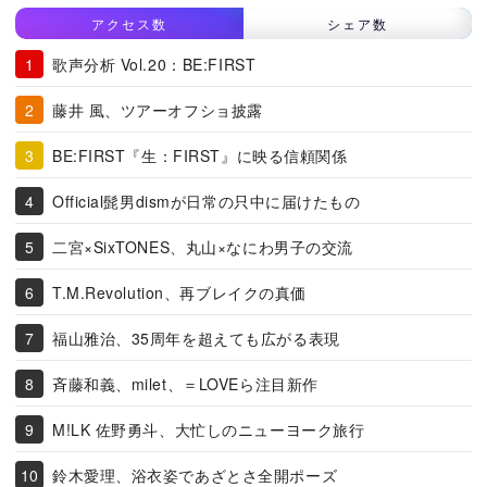
アクセス数
シェア数
歌声分析 Vol.20：BE:FIRST
藤井 風、ツアーオフショ披露
BE:FIRST『生：FIRST』に映る信頼関係
Official髭男dismが日常の只中に届けたもの
二宮×SixTONES、丸山×なにわ男子の交流
T.M.Revolution、再ブレイクの真価
福山雅治、35周年を超えても広がる表現
斉藤和義、milet、＝LOVEら注目新作
M!LK 佐野勇斗、大忙しのニューヨーク旅行
鈴木愛理、浴衣姿であざとさ全開ポーズ