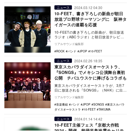
2024.03.12 04:30
ニュース
10-FEET、書き下ろしの新曲が朝日
放送プロ野球テーマソングに 阪神タ
イガースの連覇を応援
10-FEETの書き下ろしの新曲が、朝日放送
ラジオ（ABCラジオ）と朝日放送テレビ
（ABCテレビ）のプロ野球テーマソングに
リアルサウンド編集部
決定し…
ROCK
バンド
JPOP
10-FEET
2024.02.26 18:35
ニュース
東京スカパラダイスオーケストラ、
『SONGS』でメキシコ公演舞台裏初
公開 チバユウスケに捧げるコラボも
東京スカパラダイスオーケストラが、3月7
日に放送される『SONGS』（NHK）に出演
する。 今年デビュー35周年を迎える東
リアルサウンド編集部
京…
音楽番組
バンド
JPOP
SONGS
東京スカパラ
ダイスオーケストラ
10-FEET
TAKUMA
2024.01.14 14:42
ニュース
10-FEET主催フェス『京都大作戦
2024』開催 能登半島地震チャリテ