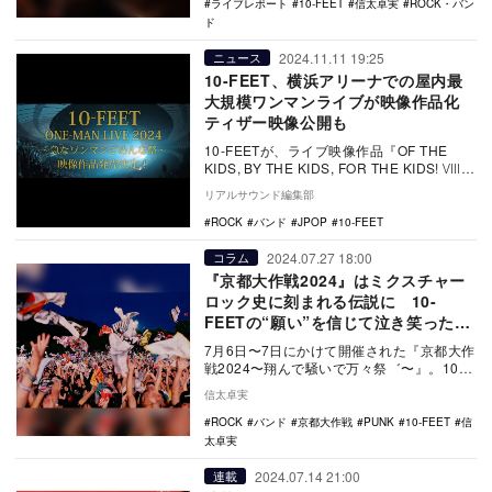
ライブレポート
10-FEET
信太卓実
ROCK・バン
ド
2024.11.11 19:25
ニュース
10-FEET、横浜アリーナでの屋内最
大規模ワンマンライブが映像作品化
ティザー映像公開も
10-FEETが、ライブ映像作品『OF THE
KIDS, BY THE KIDS, FOR THE KIDS! Ⅷ』
を12月2…
リアルサウンド編集部
ROCK
バンド
JPOP
10-FEET
2024.07.27 18:00
コラム
『京都大作戦2024』はミクスチャー
ロック史に刻まれる伝説に 10-
FEETの“願い”を信じて泣き笑った2
日間
7月6日〜7日にかけて開催された『京都大作
戦2024〜翔んで騒いで万々祭゛〜』。10-
FEET、RIZE、Dragon Ashら…
信太卓実
ROCK
バンド
京都大作戦
PUNK
10-FEET
信
太卓実
2024.07.14 21:00
連載