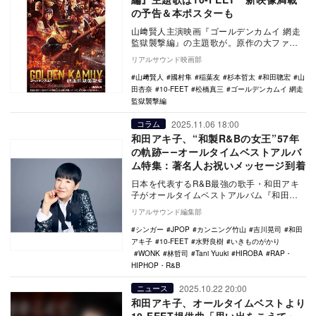
の予告＆本ポスターも
山﨑賢人主演映画『ゴールデンカムイ 網走
監獄襲撃編』の主題歌が。原作の大ファン
だという10-FEETの「壊れて消えるまで」
リアルサウンド映画部
に決定…
山﨑賢人
國村隼
稲葉友
杉本哲太
和田聰宏
山
田杏奈
10-FEET
松橋真三
ゴールデンカムイ 網走
監獄襲撃編
2025.11.06 18:00
コラム
和田アキ子、“和製R&Bの女王”57年
の軌跡――オールタイムベストアルバ
ム特集：著名人お祝いメッセージ到着
日本を代表するR&B最強の歌手・和田アキ
子がオールタイムベストアルバム『和田ア
キ子 オールタイムベスト』をリリースし
リアルサウンド編集部
た。…
シンガー
JPOP
カンニング竹山
吉川晃司
和田
アキ子
10-FEET
水野良樹
いきものがかり
WONK
林哲司
Tani Yuuki
HIROBA
RAP・
HIPHOP・R&B
2025.10.22 20:00
ニュース
和田アキ子、オールタイムベストより