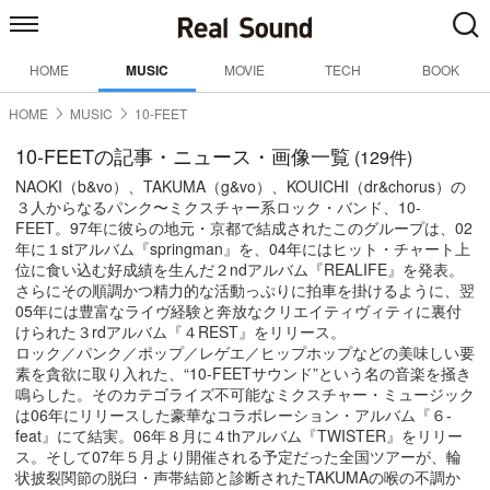
HOME
MUSIC
MOVIE
TECH
BOOK
HOME
MUSIC
10-FEET
10-FEETの記事・ニュース・画像一覧
(129件)
NAOKI（b&vo）、TAKUMA（g&vo）、KOUICHI（dr&chorus）の
３人からなるパンク〜ミクスチャー系ロック・バンド、10-
FEET。97年に彼らの地元・京都で結成されたこのグループは、02
年に１stアルバム『springman』を、04年にはヒット・チャート上
位に食い込む好成績を生んだ２ndアルバム『REALIFE』を発表。
さらにその順調かつ精力的な活動っぷりに拍車を掛けるように、翌
05年には豊富なライヴ経験と奔放なクリエイティヴィティに裏付
けられた３rdアルバム『４REST』をリリース。
ロック／パンク／ポップ／レゲエ／ヒップホップなどの美味しい要
素を貪欲に取り入れた、“10-FEETサウンド”という名の音楽を掻き
鳴らした。そのカテゴライズ不可能なミクスチャー・ミュージック
は06年にリリースした豪華なコラボレーション・アルバム『６-
feat』にて結実。06年８月に４thアルバム『TWISTER』をリリー
ス。そして07年５月より開催される予定だった全国ツアーが、輪
状披裂関節の脱臼・声帯結節と診断されたTAKUMAの喉の不調か