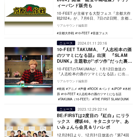
ィーバンド販売も
10-FEET が主催する大型フェス『京都大作
戦2024』が、7月6日、7日の2日間、京都府
立山城総合運動公園 太陽が丘 特設野…
リアルサウンド編集部
京都大作戦
10-FEET
音楽フェス
2024.01.11 20:16
ニュース
10-FEET TAKUMA、『人志松本の酒
のツマミになる話』出演 『SLAM
DUNK』主題歌が“ボツ作”だった裏話
披露
10-FEETのTAKUMAが、1月12日放送の
『人志松本の酒のツマミになる話』に出演
する。 同番組は、“お酒の席が盛り上が…
リアルサウンド編集部
映画
アニメ
声優
ROCK
バンド
JPOP
木村
昴
10-FEET
人志松本の酒のツマミになる話
TAKUMA（10-FEET）
THE FIRST SLAM DUNK
2023.12.29 22:14
ニュース
BE:FIRSTは2度目の『紅白』にリラ
ックス 櫻坂46、キタニタツヤ、あ
いみょんら会見＆リハレポ
12月28日より、12月31日放送の『第74回