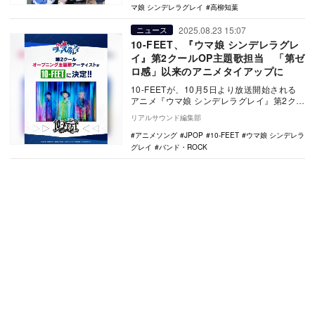
マ娘 シンデレラグレイ
高柳知葉
2025.08.23 15:07
ニュース
10-FEET、『ウマ娘 シンデレラグレ
イ』第2クールOP主題歌担当 「第ゼ
ロ感」以来のアニメタイアップに
10-FEETが、10月5日より放送開始される
アニメ『ウマ娘 シンデレラグレイ』第2クー
ル（TBS系）のオープニング主題歌アー
リアルサウンド編集部
テ…
アニメソング
JPOP
10-FEET
ウマ娘 シンデレラ
グレイ
バンド・ROCK