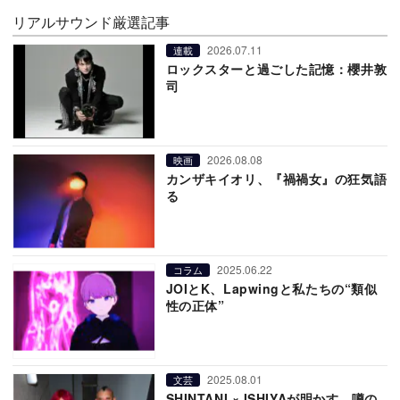
リアルサウンド厳選記事
2026.07.11
連載
ロックスターと過ごした記憶：櫻井敦
司
2026.08.08
映画
カンザキイオリ、『禍禍女』の狂気語
る
2025.06.22
コラム
JOIとK、Lapwingと私たちの“類似
性の正体”
2025.08.01
文芸
SHINTANI × ISHIYAが明かす、噂の