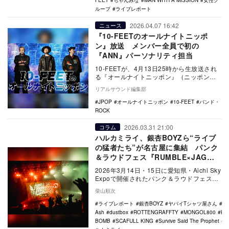
FEET
ちゃんみな
MAN WITH A MISSION
女性グ
ループ
ライブレポート
2026.04.07 16:42
ニュース
『10-FEETのオールナイトニッポ
ン』放送 メンバー全員で初の
『ANN』パーソナリティ担当
10-FEETが、4月13日25時から生放送され
る『オールナイトニッポン』（ニッポン放
送）のパーソナリティを担当する。 …
リアルサウンド編集部
JPOP
オールナイトニッポン
10-FEET
バンド・
ROCK
2026.03.31 21:00
コラム
ハルカミライ、銀杏BOYZら“ライブ
の猛者たち”が名古屋に集結 パンク
＆ラウドフェス『RUMBLE×JAG
2026』2日間を徹底レポ
2026年3月14日・15日に愛知県・Aichi Sky
Expoで開催されたパンク＆ラウドフェス
『RUMBLE×JAG 202…
柴山順次
ライブレポート
銀杏BOYZ
ヤバイTシャツ屋さん
10
Ash
dustbox
ROTTENGRAFFTY
MONGOL800
Ke
BOMB
SCAFULL KING
Survive Said The Prophet
E