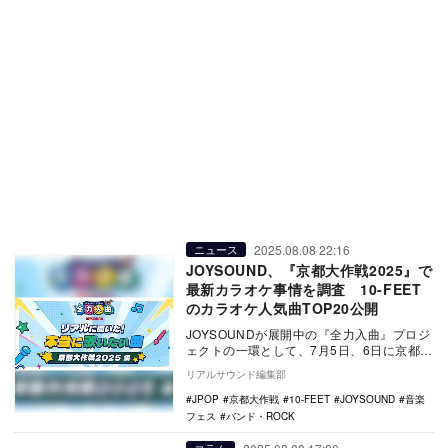
2025.08.08 22:16
ニュース
JOYSOUND、『京都大作戦2025』で
最新カラオケ事情を調査 10-FEET
のカラオケ人気曲TOP20公開
JOYSOUNDが展開中の『全力入曲』プロジ
ェクトの一環として、7月5日、6日に京都府
立山城総合運動公園にて開催された音楽フ
リアルサウンド編集部
ェス…
JPOP
京都大作戦
10-FEET
JOYSOUND
音楽
フェス
バンド・ROCK