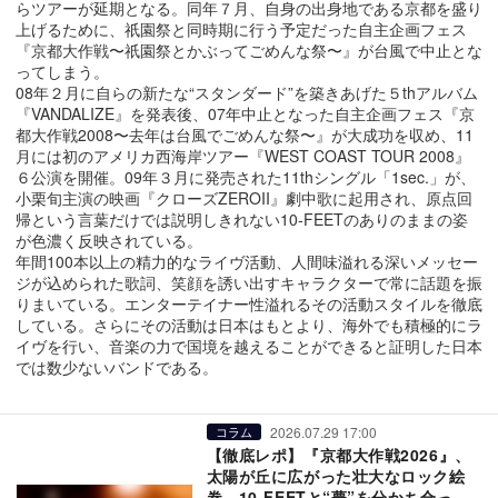
らツアーが延期となる。同年７月、自身の出身地である京都を盛り
上げるために、祇園祭と同時期に行う予定だった自主企画フェス
『京都大作戦〜祇園祭とかぶってごめんな祭〜』が台風で中止とな
ってしまう。
08年２月に自らの新たな“スタンダード”を築きあげた５thアルバム
『VANDALIZE』を発表後、07年中止となった自主企画フェス『京
都大作戦2008〜去年は台風でごめんな祭〜』が大成功を収め、11
月には初のアメリカ西海岸ツアー『WEST COAST TOUR 2008』
６公演を開催。09年３月に発売された11thシングル「1sec.」が、
小栗旬主演の映画『クローズZEROII』劇中歌に起用され、原点回
帰という言葉だけでは説明しきれない10-FEETのありのままの姿
が色濃く反映されている。
年間100本以上の精力的なライヴ活動、人間味溢れる深いメッセー
ジが込められた歌詞、笑顔を誘い出すキャラクターで常に話題を振
りまいている。エンターテイナー性溢れるその活動スタイルを徹底
している。さらにその活動は日本はもとより、海外でも積極的にラ
イヴを行い、音楽の力で国境を越えることができると証明した日本
では数少ないバンドである。
2026.07.29 17:00
コラム
【徹底レポ】『京都大作戦2026』、
太陽が丘に広がった壮大なロック絵
巻 10-FEETと“夢”を分かち合った