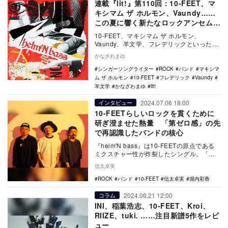
連載『lit!』第110回：10-FEET、マ
キシマム ザ ホルモン、Vaundy……
この夏に響く新たなロックアンセム5
選
10-FEET、マキシマム ザ ホルモン、
Vaundy、羊文学、フレデリックといった夏
フェスで盛り上がる一曲となりそうな、フ
かなざわまゆ
ェス…
シンガーソングライター
ROCK
バンド
マキシマ
ム ザ ホルモン
10-FEET
フレデリック
Vaundy
羊文学
かなざわまゆ
lit!
2024.07.06 18:00
インタビュー
10-FEETらしいロックを貫くために
研ぎ澄ませた熱量 「第ゼロ感」の先
で再認識したバンドの核心
『helm'N bass』は10-FEETの原点である
ミクスチャー性が炸裂したシングル。「第
ゼロ感」の特大ヒットにより、かつてな…
信太卓実
ROCK
バンド
10-FEET
信太卓実
堀内彩香
2024.06.21 12:00
コラム
INI、稲葉浩志、10-FEET、Kroi、
RIIZE、tuki. ……注目新譜5作をレビ
ュー