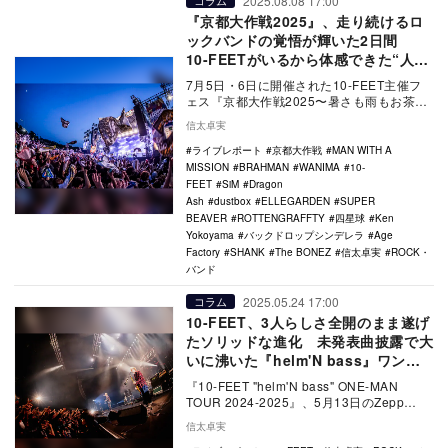
2025.08.08 17:00
コラム
『京都大作戦2025』、走り続けるロ
ックバンドの覚悟が輝いた2日間
10-FEETがいるから体感できた“人生
の真髄”
7月5日・6日に開催された10-FEET主催フ
ェス『京都大作戦2025〜暑さも雨もお茶の
こ祭祭〜』の模様を総括してレポートす
信太卓実
る。
ライブレポート
京都大作戦
MAN WITH A
MISSION
BRAHMAN
WANIMA
10-
FEET
SiM
Dragon
Ash
dustbox
ELLEGARDEN
SUPER
BEAVER
ROTTENGRAFFTY
四星球
Ken
Yokoyama
バックドロップシンデレラ
Age
Factory
SHANK
The BONEZ
信太卓実
ROCK・
バンド
2025.05.24 17:00
コラム
10-FEET、3人らしさ全開のまま遂げ
たソリッドな進化 未発表曲披露で大
いに沸いた『helm'N bass』ワンマ
ン
『10-FEET "helm'N bass" ONE-MAN
TOUR 2024-2025』、5月13日のZepp
Haneda…
信太卓実