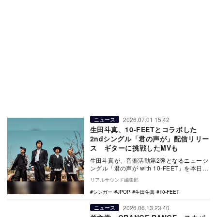
2026.07.01 15:42
ニュース
生田斗真、10-FEETとコラボした
2ndシングル「君の声が」配信リリー
ス ギターに挑戦したMVも
生田斗真が、音楽活動第2弾となるニューシ
ングル「君の声が with 10-FEET」を本日7
月1日に配信リリース。また、あわせて…
リアルサウンド編集部
シンガー
JPOP
生田斗真
10-FEET
2026.06.13 23:40
ニュース