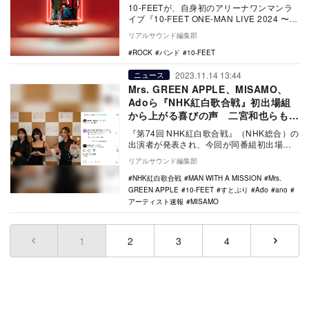
10-FEETが、自身初のアリーナワンマンラ
イブ『10-FEET ONE-MAN LIVE 2024 〜急
なワンマンごめんな祭〜…
リアルサウンド編集部
ROCK
バンド
10-FEET
2023.11.14 13:44
ニュース
Mrs. GREEN APPLE、MISAMO、
Adoら『NHK紅白歌合戦』初出場組
から上がる喜びの声 二宮和也らも祝
福
『第74回 NHK紅白歌合戦』（NHK総合）の
出演者が発表され、今回が同番組初出場と
なるアーティストらがそれぞれ自身のSNS
リアルサウンド編集部
で喜…
NHK紅白歌合戦
MAN WITH A MISSION
Mrs.
GREEN APPLE
10-FEET
すとぷり
Ado
ano
アーティスト速報
MISAMO
1
(current)
2
3
4