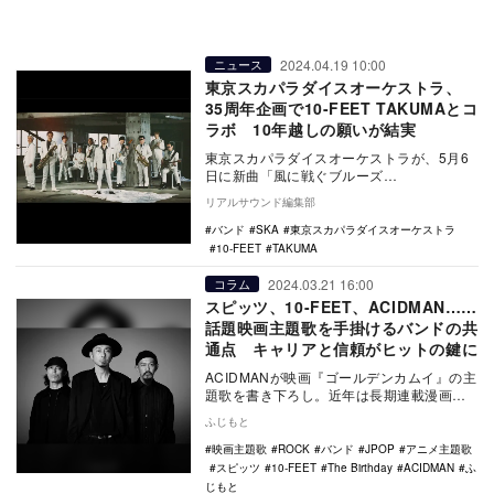
2024.04.19 10:00
ニュース
東京スカパラダイスオーケストラ、
35周年企画で10-FEET TAKUMAとコ
ラボ 10年越しの願いが結実
東京スカパラダイスオーケストラが、5月6
日に新曲「風に戦ぐブルーズ
feat.TAKUMA(10-FEET)」を配信リリー
リアルサウンド編集部
ス。あ…
バンド
SKA
東京スカパラダイスオーケストラ
10-FEET
TAKUMA
2024.03.21 16:00
コラム
スピッツ、10-FEET、ACIDMAN……
話題映画主題歌を手掛けるバンドの共
通点 キャリアと信頼がヒットの鍵に
ACIDMANが映画『ゴールデンカムイ』の主
題歌を書き下ろし。近年は長期連載漫画の
メディアミックス作品の主題歌に、スピッ
ふじもと
ツ、10…
映画主題歌
ROCK
バンド
JPOP
アニメ主題歌
スピッツ
10-FEET
The Birthday
ACIDMAN
ふ
じもと