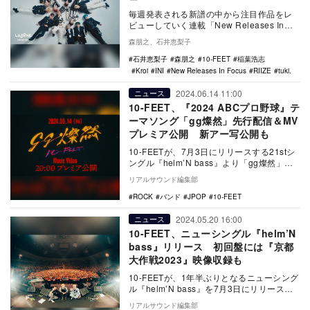
毎週発表される新譜の中から注目作品をレ
ビューしていく連載「New Releases In
Focus」。今回はINI「LOUD」…
森朋之、石井恵梨子
石井恵梨子
森朋之
10-FEET
稲葉浩志
Kroi
INI
New Releases In Focus
RIIZE
tuki.
2024.06.14 11:00
ニュース
10-FEET、『2024 ABCプロ野球』テ
ーマソング「gg燦然」先行配信＆MV
プレミア公開 新アー写公開も
10-FEETが、7月3日にリリースする21stシ
ングル『helm’N bass』より「gg燦然」を
本日6月14日に先行配信し、…
リアルサウンド編集部
ROCK
バンド
JPOP
10-FEET
2024.05.20 16:00
ニュース
10-FEET、ニューシングル『helm’N
bass』リリース 初回盤には『京都
大作戦2023』映像収録も
10-FEETが、1年半ぶりとなるニューシング
ル『helm’N bass』を7月3日にリリースす
る。 本情報は、5月19日に…
リアルサウンド編集部