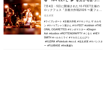
名シーン尽くしの2日間
7月4日・5日に開催された10-FEET主催の
ロックフェス『京都大作戦2026 〜夏フェス
キックオフ！情熱のパスを繋ぎな祭』。2…
信太卓実
ライブレポート
京都大作戦
マキシマム ザ ホルモ
ン
ヤバイTシャツ屋さん
10-FEET
coldrain
THE
ORAL CIGARETTES
サンボマスター
Dragon
Ash
dustbox
ROTTENGRAFFTY
くるり
HEY-
SMITH
ハルカミライ
マカロニえんぴつ
KUZIRA
Paledusk
w.o.d.
信太卓実
サバシスタ
ー
FUJIBASE
the奥歯’s