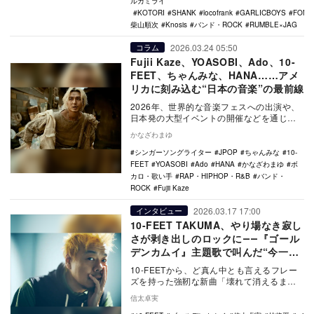
ルカミライ
KOTORI
SHANK
locofrank
GARLICBOYS
FOMA
柴山順次
Knosis
バンド・ROCK
RUMBLE×JAG
2026.03.24 05:50
コラム
Fujii Kaze、YOASOBI、Ado、10-
FEET、ちゃんみな、HANA……アメ
リカに刻み込む“日本の音楽”の最前線
2026年、世界的な音楽フェスへの出演や、
日本発の大型イベントの開催などを通じ
て、日本の音楽がアメリカへの広がりを見
かなざわまゆ
せつつある。…
シンガーソングライター
JPOP
ちゃんみな
10-
FEET
YOASOBI
Ado
HANA
かなざわまゆ
ボ
カロ・歌い手
RAP・HIPHOP・R&B
バンド・
ROCK
Fujii Kaze
2026.03.17 17:00
インタビュー
10-FEET TAKUMA、やり場なき寂し
さが剥き出しのロックに――『ゴール
デンカムイ』主題歌で叫んだ“今一番
言いたいこと”
10-FEETから、ど真ん中とも言えるフレー
ズを持った強靭な新曲「壊れて消えるま
で」が届いた。映画『ゴールデンカムイ 網
信太卓実
走監獄襲…