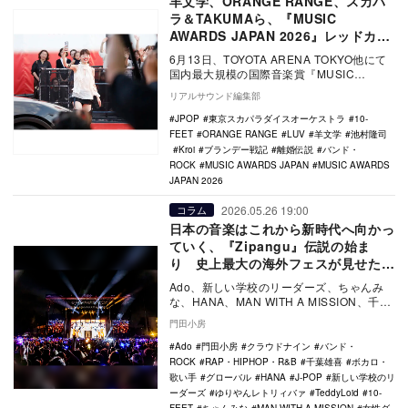
羊文学、ORANGE RANGE、スカパ
ラ＆TAKUMAら、『MUSIC
AWARDS JAPAN 2026』レッドカー
ペットに登場
6月13日、TOYOTA ARENA TOKYO他にて
国内最大規模の国際音楽賞『MUSIC
AWARDS JAPAN 2026』…
リアルサウンド編集部
JPOP
東京スカパラダイスオーケストラ
10-
FEET
ORANGE RANGE
LUV
羊文学
池村隆司
Kroi
ブランデー戦記
離婚伝説
バンド・
ROCK
MUSIC AWARDS JAPAN
MUSIC AWARDS
JAPAN 2026
2026.05.26 19:00
コラム
日本の音楽はこれから新時代へ向かっ
ていく、『Zipangu』伝説の始ま
り 史上最大の海外フェスが見せた絶
景
Ado、新しい学校のリーダーズ、ちゃんみ
な、HANA、MAN WITH A MISSION、千葉
雄喜、10-FEETといった日本…
門田小房
Ado
門田小房
クラウドナイン
バンド・
ROCK
RAP・HIPHOP・R&B
千葉雄喜
ボカロ・
歌い手
グローバル
HANA
J-POP
新しい学校のリ
ーダーズ
ゆりやんレトリィバァ
TeddyLoid
10-