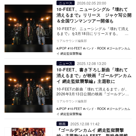
2026.02.05 20:00
ニュース
10-FEET、ニューシングル『壊れて
消えるまで』リリース ジャケ写公開
＆全国ワンマンツアー開催も
10-FEETが、ニューシングル『壊れて消え
るまで』を3月18日にリリースする。 今
作は、約1年8カ月ぶりとなる22枚目のC…
リアルサウンド編集部
JPOP
10-FEET
バンド・ROCK
ゴールデンカム
イ 網走監獄襲撃編
2025.12.08 13:20
ニュース
10-FEET、書き下ろし新曲「壊れて
消えるまで」が映画『ゴールデンカム
イ 網走監獄襲撃編』主題歌に
10-FEETの新曲「壊れて消えるまで」が、
2026年3月13日公開の映画『ゴールデンカ
ムイ 網走監獄襲撃編』主題歌に決定。ま
リアルサウンド編集部
た…
JPOP
10-FEET
バンド・ROCK
ゴールデンカム
イ 網走監獄襲撃編
2025.12.08 11:42
映画
『ゴールデンカムイ 網走監獄襲撃
編』主題歌は10-FEET 新映像満載