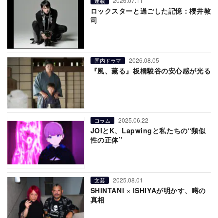
2026.07.11
連載
ロックスターと過ごした記憶：櫻井敦
司
2026.08.05
国内ドラマ
『風、薫る』板橋駿谷の安心感が光る
2025.06.22
コラム
JOIとK、Lapwingと私たちの“類似
性の正体”
2025.08.01
文芸
SHINTANI × ISHIYAが明かす、噂の
真相