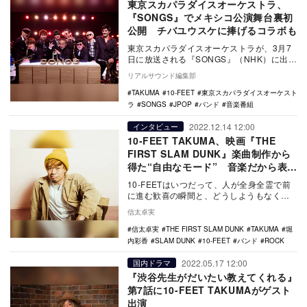
東京スカパラダイスオーケストラ、
『SONGS』でメキシコ公演舞台裏初
公開 チバユウスケに捧げるコラボも
東京スカパラダイスオーケストラが、3月7
日に放送される『SONGS』（NHK）に出演
する。 今年デビュー35周年を迎える東
リアルサウンド編集部
京…
TAKUMA
10-FEET
東京スカパラダイスオーケスト
ラ
SONGS
JPOP
バンド
音楽番組
2022.12.14 12:00
インタビュー
10-FEET TAKUMA、映画『THE
FIRST SLAM DUNK』楽曲制作から
得た“自由なモード” 音楽だから表現
できた願いも明かす
10-FEETはいつだって、人が全身全霊で前
に進む歓喜の瞬間と、どうしようもなく悔
しくて悲しくて眠れない夜を、どちらもそ
信太卓実
っと鼓舞…
信太卓実
THE FIRST SLAM DUNK
TAKUMA
堀
内彩香
SLAM DUNK
10-FEET
バンド
ROCK
2022.05.17 12:00
国内ドラマ
『渋谷先生がだいたい教えてくれる』
第7話に10-FEET TAKUMAがゲスト
出演