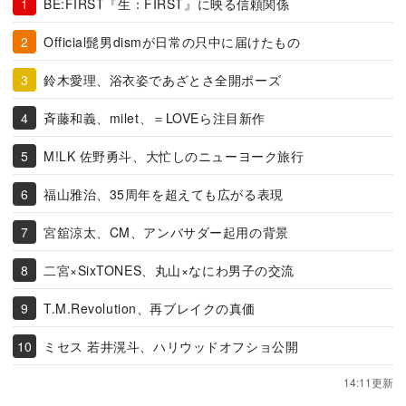
BE:FIRST『生：FIRST』に映る信頼関係
Official髭男dismが日常の只中に届けたもの
鈴木愛理、浴衣姿であざとさ全開ポーズ
斉藤和義、milet、＝LOVEら注目新作
M!LK 佐野勇斗、大忙しのニューヨーク旅行
福山雅治、35周年を超えても広がる表現
宮舘涼太、CM、アンバサダー起用の背景
二宮×SixTONES、丸山×なにわ男子の交流
T.M.Revolution、再ブレイクの真価
ミセス 若井滉斗、ハリウッドオフショ公開
14:11更新