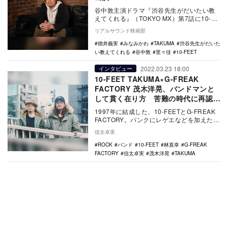
谷中敦主演ドラマ『渋谷先生がだいたい教
えてくれる』（TOKYO MX）第7話に10-
FEETのTAKUMAがゲスト出演することが…
リアルサウンド映画部
徳井義実
みなみかわ
TAKUMA
渋谷先生がだいた
い教えてくれる
谷中敦
里々佳
10-FEET
2022.03.23 18:00
インタビュー
10-FEET TAKUMA×G-FREAK
FACTORY 茂木洋晃、バンドマンと
して貫く在り方 苦難の時代に再認識
した“ライブで伝える意義”
1997年に結成した、10-FEETとG-FREAK
FACTORY。パンクにレゲエなどを加えたミ
クスチャーロックをかき鳴らし、…
信太卓実
ROCK
バンド
10-FEET
林直幸
G-FREAK
FACTORY
信太卓実
茂木洋晃
TAKUMA