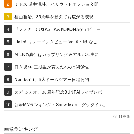
ミセス 若井滉斗、ハリウッドオフショ公開
福山雅治、35周年を超えても広がる表現
『ノノガ』出身ASHA＆KOKONAがデビュー
Liella! リレーインタビュー Vol.9：岬 なこ
M!LKの真価はカップリング＆アルバム曲に
日向坂46 三期生が育んだ4人の関係性
Number_i、5大ドームツアー日程公開
スガ シカオ、30周年記念BUNTAIライブレポ
新着MVランキング：Snow Man「グッタイム」
05:11更新
画像ランキング