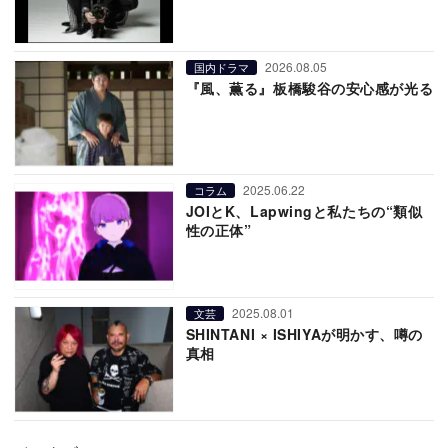
2026.08.05
国内ドラマ
『風、薫る』板橋駿谷の安心感が光る
2025.06.22
コラム
JOIとK、Lapwingと私たちの“類似
性の正体”
2025.08.01
文芸
SHINTANI × ISHIYAが明かす、噂の
真相