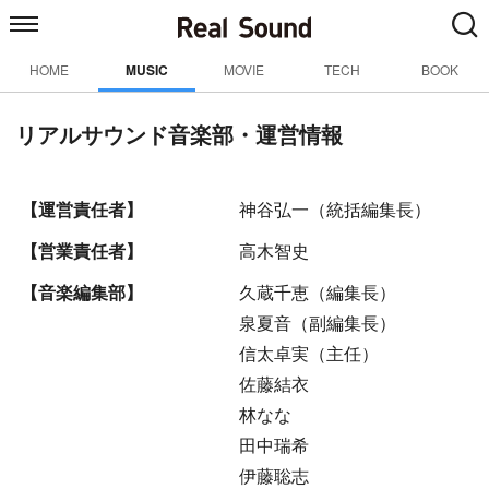
HOME
MUSIC
MOVIE
TECH
BOOK
リアルサウンド音楽部・運営情報
【運営責任者】
神谷弘一（統括編集長）
【営業責任者】
高木智史
【音楽編集部】
久蔵千恵（編集長）
泉夏音（副編集長）
信太卓実（主任）
佐藤結衣
林なな
田中瑞希
伊藤聡志