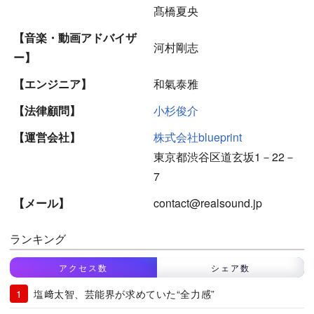
髙橋夏央
【音楽・動画アドバイザ
河村剛志
ー】
【エンジニア】
和氣泰雅
【法律顧問】
小杉俊介
【運営会社】
株式会社blueprint
東京都渋谷区道玄坂1－22－
7
【メール】
contact@realsound.jp
ランキング
アクセス数
シェア数
塩﨑太智、芸能界が求めていた“全力感”