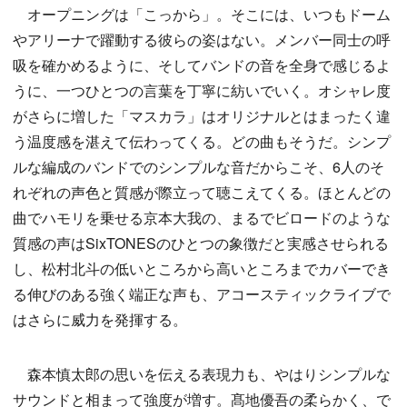
オープニングは「こっから」。そこには、いつもドーム
やアリーナで躍動する彼らの姿はない。メンバー同士の呼
吸を確かめるように、そしてバンドの音を全身で感じるよ
うに、一つひとつの言葉を丁寧に紡いでいく。オシャレ度
がさらに増した「マスカラ」はオリジナルとはまったく違
う温度感を湛えて伝わってくる。どの曲もそうだ。シンプ
ルな編成のバンドでのシンプルな音だからこそ、6人のそ
れぞれの声色と質感が際立って聴こえてくる。ほとんどの
曲でハモリを乗せる京本大我の、まるでビロードのような
質感の声はSixTONESのひとつの象徴だと実感させられる
し、松村北斗の低いところから高いところまでカバーでき
る伸びのある強く端正な声も、アコースティックライブで
はさらに威力を発揮する。
森本慎太郎の思いを伝える表現力も、やはりシンプルな
サウンドと相まって強度が増す。髙地優吾の柔らかく、で