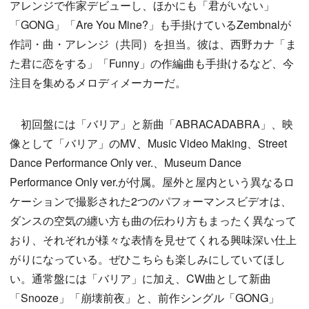
アレンジで作家デビューし、ほかにも「君がいない」
「GONG」「Are You Mine?」も手掛けているZembnalが
作詞・曲・アレンジ（共同）を担当。彼は、西野カナ「ま
た君に恋をする」「Funny」の作編曲も手掛けるなど、今
注目を集めるメロディメーカーだ。
初回盤には「バリア」と新曲「ABRACADABRA」、映
像として「バリア」のMV、Music Video Making、Street
Dance Performance Only ver.、Museum Dance
Performance Only ver.が付属。屋外と屋内という異なるロ
ケーションで撮影された2つのパフォーマンスビデオは、
ダンスの空気の纏い方も曲の伝わり方もまったく異なって
おり、それぞれが様々な表情を見せてくれる興味深い仕上
がりになっている。ぜひこちらも楽しみにしていてほし
い。通常盤には「バリア」に加え、CW曲として新曲
「Snooze」「崩壊前夜」と、前作シングル「GONG」