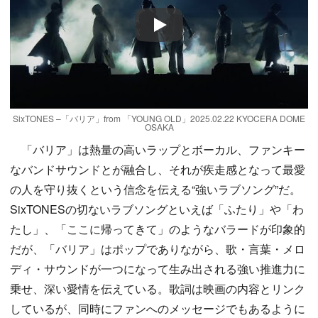
Play
SixTONES –「バリア」from 「YOUNG OLD」2025.02.22 KYOCERA DOME
OSAKA
「バリア」は熱量の高いラップとボーカル、ファンキー
なバンドサウンドとが融合し、それが疾走感となって最愛
の人を守り抜くという信念を伝える“強いラブソング”だ。
SixTONESの切ないラブソングといえば「ふたり」や「わ
たし」、「ここに帰ってきて」のようなバラードが印象的
だが、「バリア」はポップでありながら、歌・言葉・メロ
ディ・サウンドが一つになって生み出される強い推進力に
乗せ、深い愛情を伝えている。歌詞は映画の内容とリンク
しているが、同時にファンへのメッセージでもあるように