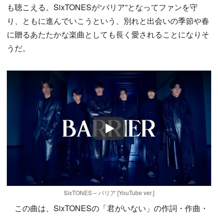
も聴こえる。SixTONESが“バリア”となってファンを守
り、ともに進んでいこうという、別れと出会いの季節や春
に贈るあたたかな楽曲としても長く愛されることになりそ
うだ。
Play
SixTONES – バリア [YouTube ver.]
この曲は、SixTONESの「君がいない」の作詞・作曲・