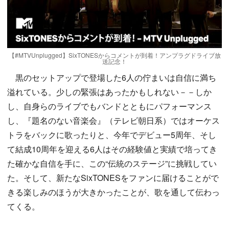
【#MTVUnplugged】SixTONESからコメントが到着！アンプラグドライブ放
送記念！
黒のセットアップで登場した6人の佇まいは自信に満ち
溢れている。少しの緊張はあったかもしれない－－しか
し、自身らのライブでもバンドとともにパフォーマンス
し、『題名のない音楽会』（テレビ朝日系）ではオーケス
トラをバックに歌ったりと、今年でデビュー5周年、そし
て結成10周年を迎える6人はその経験値と実績で培ってき
た確かな自信を手に、この“伝統のステージ”に挑戦してい
た。そして、新たなSixTONESをファンに届けることがで
きる楽しみのほうが大きかったことが、歌を通して伝わっ
てくる。