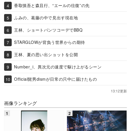
香取慎吾と森且行、“エールの往復”の先
ふみの、葛藤の中で見出す現在地
王林、ショートパンツコーデでBBQ
STARGLOWが背負う世界からの期待
王林、夏の思い出ショットを公開
Number_i、異次元の速度で駆け上がるシーン
Official髭男dismが日常の只中に届けたもの
13:12更新
画像ランキング