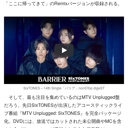
「ここに帰ってきて」のRemixバージョンが収録される。
Play
SixTONES – 14th Single「バリア」nonSTop digeST
そして、最も注目を集めているのはMTV Unplugged盤
だろう。先日SixTONESが出演したアコースティックライ
ブ番組『MTV Unplugged: SixTONES』を完全パッケージ
化。DVDには、放送ではカットされた未公開曲やMCを含