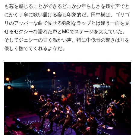
も芯を感じることができるどこか少年らしさを残す声でと
にかく丁寧に歌い届ける姿も印象的だ。田中樹は、ゴリゴ
リのアッパーな曲で見せる強靭なラップとは違う一面を見
せるセクシーな濡れた声とMCでステージを支えていた。
そしてジェシーの甘く温かい声、特に中低音の響きは耳を
優しく撫でてくれるようだ。