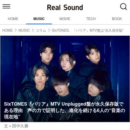
HOME
MUSIC
MOVIE
TECH
BOOK
HOME
MUSIC
コラム
SixTONES、『バリア』MTV盤は“永久保存版”
SixTONES『バリア』MTV Unplugged盤が永久保存版で
ある理由 声の力で証明した、進化を続ける6人の“音楽の
現在地”
文＝田中久勝