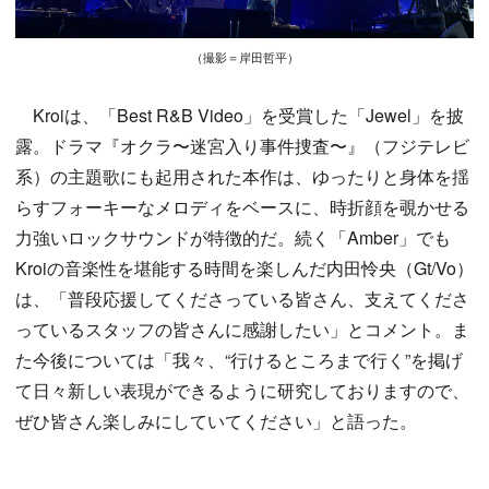
（撮影＝岸田哲平）
Kroiは、「Best R&B Video」を受賞した「Jewel」を披
露。ドラマ『オクラ〜迷宮入り事件捜査〜』（フジテレビ
系）の主題歌にも起用された本作は、ゆったりと身体を揺
らすフォーキーなメロディをベースに、時折顔を覗かせる
力強いロックサウンドが特徴的だ。続く「Amber」でも
Kroiの音楽性を堪能する時間を楽しんだ内田怜央（Gt/Vo）
は、「普段応援してくださっている皆さん、支えてくださ
っているスタッフの皆さんに感謝したい」とコメント。ま
た今後については「我々、“行けるところまで行く”を掲げ
て日々新しい表現ができるように研究しておりますので、
ぜひ皆さん楽しみにしていてください」と語った。