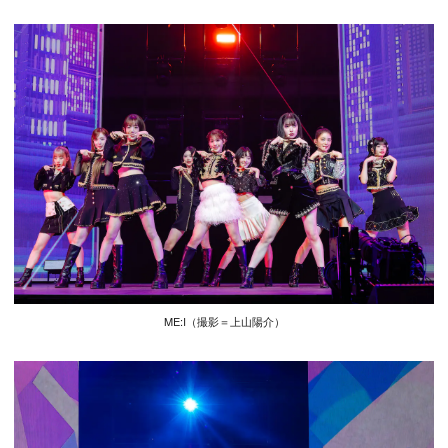
ME:I（撮影＝上山陽介）