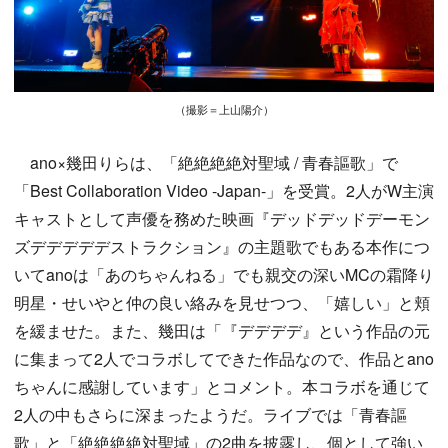
（撮影＝上山陽介）
ano×幾田りらは、「絶絶絶絶対聖域 / 青春謳歌」で
「Best Collaboration Video -Japan-」を受賞。2人がW主演
キャストとして声優を務めた映画『デッドデッドデーモン
ズデデデデデストラクション』の主題歌でもある本作につ
いてanoは「あのちゃんねる」でも親交の深いMCの霜降り
明星・せいやと仲の良い絡みを見せつつ、「嬉しい」と頬
を緩ませた。また、幾田は「『デデデデ』という作品の元
に集まって2人でコラボしてできた作品なので、作品とano
ちゃんに感謝しています」とコメント。本コラボを通じて
2人の中もさらに深まったようだ。ライブでは「青春謳
歌」と「絶絶絶絶対聖域」の2曲を披露し、個として強い