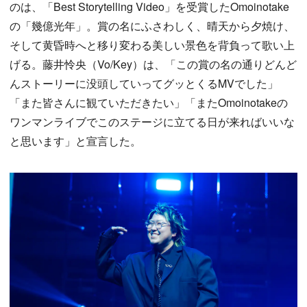
のは、「Best Storytelling Video」を受賞したOmoinotake
の「幾億光年」。賞の名にふさわしく、晴天から夕焼け、
そして黄昏時へと移り変わる美しい景色を背負って歌い上
げる。藤井怜央（Vo/Key）は、「この賞の名の通りどんど
んストーリーに没頭していってグッとくるMVでした」
「また皆さんに観ていただきたい」「またOmoinotakeの
ワンマンライブでこのステージに立てる日が来ればいいな
と思います」と宣言した。