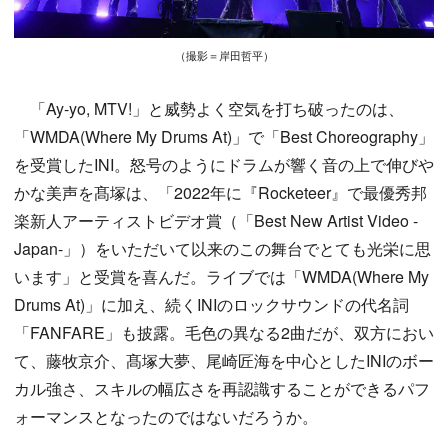
（撮影＝岸田哲平）
「Ay-yo, MTV!」と威勢よく空気を打ち破ったのは、
「WMDA(Where My Drums At)」で「Best Choreography」
を受賞したINI。怒号のようにドラムが響く音の上で伸びや
かな美声を髙塚は、「2022年に『Rocketeer』で最優秀邦
楽新人アーティストビデオ賞（「Best New Artist Video -
Japan-」）をいただいて以来のこの舞台でとても光栄に思
います」と受賞を喜んだ。ライブでは「WMDA(Where My
Drums At)」に加え、続くINIのロックサウンドの代名詞
「FANFARE」も披露。毛色の異なる2曲だが、双方におい
て、藤牧京介、髙塚大夢、尾崎匠海を中心としたINIのボー
カル強さ、スキルの幅広さを再認識することができるパフ
ォーマンスとなったのではないだろうか。