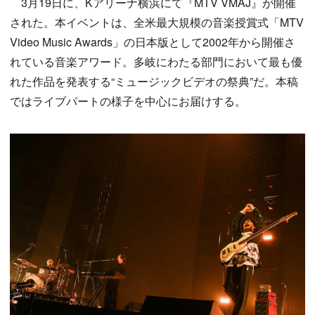
3月19日に、Kアリーナ横浜にて『MTV VMAJ』が開催
された。本イベントは、全米最大規模の音楽授賞式「MTV
Video Music Awards」の日本版として2002年から開催さ
れている音楽アワード。多岐にわたる部門において最も優
れた作品を発表する“ミュージックビデオの祭典”だ。本稿
ではライブパートの様子を中心にお届けする。