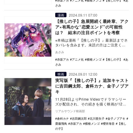
赤坂アカ
アニメ化
横槍メンゴ
【推しの子】
あ
さみ
2024.09.11 07:00
漫画
【推しの子】急展開続く最終章、アク
ア×有馬かな“恋愛エンド”の可能性
は？ 結末の注目ポイントを考察
※本稿は漫画『【推しの子】』最新話までネ
タバレを含みます。未読の方はご注意くだ
さい。 TVアニメシリーズに実写ドラマ
あさみ
と、メデ…
赤坂アカ
アニメ化
横槍メンゴ
【推しの子】
あ
さみ
2024.09.01 12:00
映画
実写版『【推しの子】』追加キャスト
に吉田鋼太郎、倉科カナ、金子ノブア
キ
11月28日よりPrime Videoでドラマシリー
ズが配信され、その続きを描く映画が12月
20日に公開される実写プロジェクト『…
リアルサウンド映画部
倉科カナ
吉田鋼太郎
北川亜矢子
金子ノブアキ
齋藤飛鳥
赤坂アカ
横槍メンゴ
櫻井海音
【推し
の子】