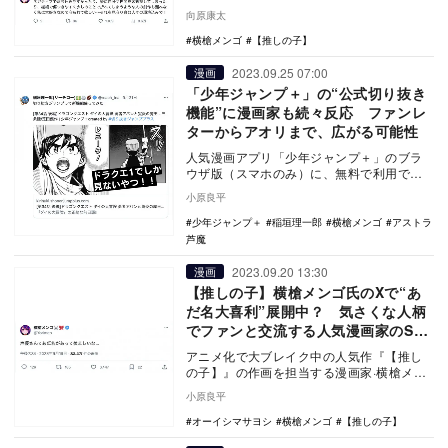
される有力なルートであり、適切なアドバ
向原康太
イスを受けて後…
横槍メンゴ
【推しの子】
2023.09.25 07:00
漫画
「少年ジャンプ＋」の“公式切り抜き
機能”に漫画家も続々反応 ファンレ
ターからアオリまで、広がる可能性
人気漫画アプリ「少年ジャンプ＋」のブラ
ウザ版（スマホのみ）に、無料で利用でき
る画期的な新機能「切り抜きジャンプ＋」
小原良平
が追加された。…
少年ジャンプ＋
稲垣理一郎
横槍メンゴ
アストラ
芦魔
2023.09.20 13:30
漫画
【推しの子】横槍メンゴ氏のXで“あ
だ名大喜利”展開中？ 気さくな人柄
でファンと交流する人気漫画家のSNS
に注目
アニメ化で大ブレイク中の人気作『【推し
の子】』の作画を担当する漫画家·横槍メン
ゴ氏の公式X（旧Twitter）上で、“あだ名大
小原良平
喜…
オーイシマサヨシ
横槍メンゴ
【推しの子】