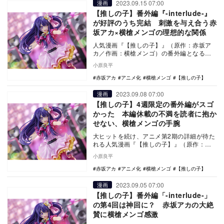
2023.09.15 07:00
漫画
【推しの子】番外編『-interlude-』
が好評のうち完結 刺激を与え合う赤
坂アカ×横槍メンゴの理想的な関係
人気漫画『【推しの子】』（原作：赤坂ア
カ／作画：横槍メンゴ）の番外編となる短
編『【推しの子】-interlude-』の最終回
小原良平
（第…
赤坂アカ
アニメ化
横槍メンゴ
【推しの子】
2023.09.08 07:00
漫画
【推しの子】4週限定の番外編がスゴ
かった 本編休載の不満を読者に抱か
せない、横槍メンゴの手腕
大ヒットを続け、アニメ第2期の詳細が待た
れる人気漫画『【推しの子】』（原作：赤
坂アカ／作画：横槍メンゴ）。番外編とな
小原良平
る短編『【推…
赤坂アカ
アニメ化
横槍メンゴ
【推しの子】
2023.09.05 07:00
漫画
【推しの子】番外編「-interlude-」
の第4回は神回に？ 赤坂アカの大絶
賛に横槍メンゴ感激