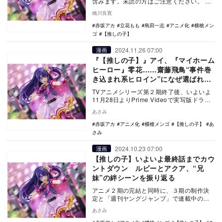
含みます。未読の方はご注意ください。
漫画『【推しの子】』（赤坂アカ×横槍メン
橋川良寛
ゴ）の…
赤坂アカ
立花もも
島田一志
アニメ化
横槍メン
ゴ
【推しの子】
2024.11.26 07:00
漫画
『【推しの子】』アイ、『マイホーム
ヒーロー』零花……齋藤飛鳥“事件巻
き込まれ系ヒロイン”になぜ選ばれ
る？
TVアニメシリーズ第２期終了後、いよいよ
11月28日よりPrime Videoで実写版ドラマ
が放送開始になる『【推しの子】』。本…
あさみ
赤坂アカ
アニメ化
横槍メンゴ
【推しの子】
あ
さみ
2024.10.23 07:00
漫画
【推しの子】いよいよ最終話までカウ
ントダウン ルビーとアクア、“兄
妹”の絆シーンを振り返る
アニメ２期の完結と同時に、３期の制作決
定と「週刊ヤングジャンプ」で連載中の原
作漫画が残り4話で完結することが明らかに
あさみ
なった『【推…