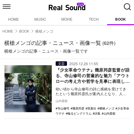
HOME
MUSIC
MOVIE
TECH
BOOK
HOME
BOOK
横槍メンゴ
横槍メンゴの記事・ニュース・画像一覧
(62件)
横槍メンゴの記事・ニュース・画像一覧です
2025.12.26 11:55
文芸
『少女革命ウテナ』幾原邦彦監督が語
る、寺山修司の普遍的な魅力「アウト
ローの考え方や哲学を見事に表現して
いる」
幼い頃から寺山修司の詩に感銘を受けてき
たという幾原邦彦氏が案内人となり、人生
という旅に寄り添うテーマごとに詩を選
山内貴範
び、読者へのメッ…
寺山修司
幾原邦彦
双葉社
横槍メンゴ
少女革命
ウテナ
輪るピングドラム
詩集
山内貴範