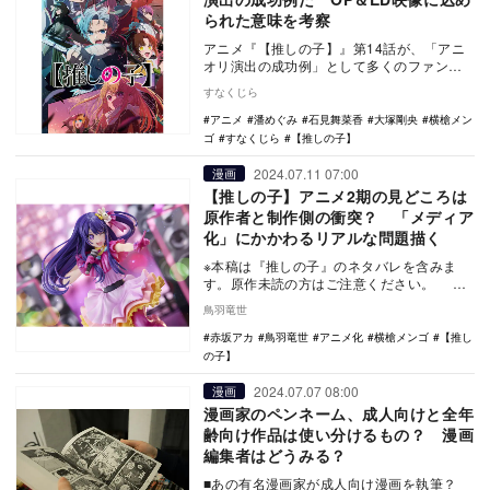
られた意味を考察
アニメ『【推しの子】』第14話が、「アニ
オリ演出の成功例」として多くのファンか
ら高い評価を得ている。「原作問題を扱う
すなくじら
原作付きアニ…
アニメ
潘めぐみ
石見舞菜香
大塚剛央
横槍メン
ゴ
すなくじら
【推しの子】
2024.07.11 07:00
漫画
【推しの子】アニメ2期の見どころは
原作者と制作側の衝突？ 「メディア
化」にかかわるリアルな問題描く
※本稿は『推しの子』のネタバレを含みま
す。原作未読の方はご注意ください。 伝
説アイドルの星野アイを目指してアイドル
鳥羽竜世
を目指す星…
赤坂アカ
鳥羽竜世
アニメ化
横槍メンゴ
【推し
の子】
2024.07.07 08:00
漫画
漫画家のペンネーム、成人向けと全年
齢向け作品は使い分けるもの？ 漫画
編集者はどうみる？
■あの有名漫画家が成人向け漫画を執筆？