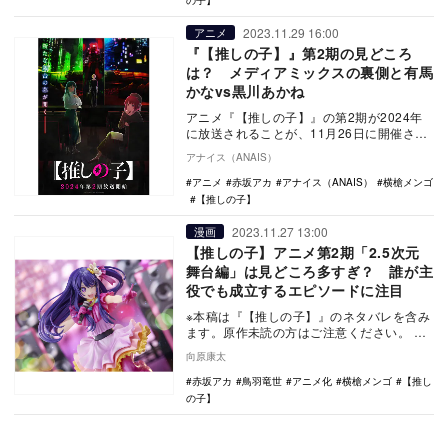
の子】
2023.11.29 16:00
アニメ
『【推しの子】』第2期の見どころ
は？ メディアミックスの裏側と有馬
かなvs黒川あかね
アニメ『【推しの子】』の第2期が2024年
に放送されることが、11月26日に開催され
たリアルイベント「苺プロダクション☆フ
アナイス（ANAIS）
ァン感…
アニメ
赤坂アカ
アナイス（ANAIS）
横槍メンゴ
【推しの子】
2023.11.27 13:00
漫画
【推しの子】アニメ第2期「2.5次元
舞台編」は見どころ多すぎ？ 誰が主
役でも成立するエピソードに注目
※本稿は『【推しの子】』のネタバレを含み
ます。原作未読の方はご注意ください。
2023年の大ヒットアニメ『【推しの
向原康太
子】』。す…
赤坂アカ
鳥羽竜世
アニメ化
横槍メンゴ
【推し
の子】