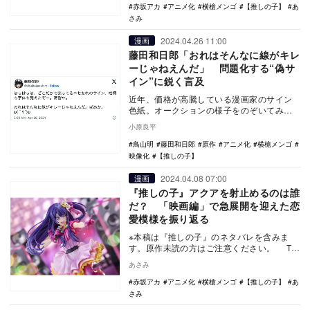
赤坂アカ
アニメ化
横槍メンゴ
【推しの子】
あ
さみ
2024.04.26 11:00
漫画
藤田和日郎「おれはそんなに線がキレ
ーじゃねえんだ」 問題化する“偽サ
イン”に鋭く言及
近年、価格が高騰している漫画家のサイン
色紙。オークションの様子をのぞいてみる
と、有名作家のサインや原画には海外から
小原良平
も高額入札が相…
鳥山明
藤田和日郎
原作
アニメ化
横槍メンゴ
映像化
【推しの子】
2024.04.08 07:00
漫画
『推しの子』アクアを射止めるのは誰
だ？ 「映画編」で急展開を迎えた恋
愛模様を振り返る
※本稿は『推しの子』のネタバレを含みま
す。原作未読の方はご注意ください。 TV
シリーズ第二期の放送を控える『推しの
あさみ
子』。原作…
赤坂アカ
アニメ化
横槍メンゴ
【推しの子】
あ
さみ