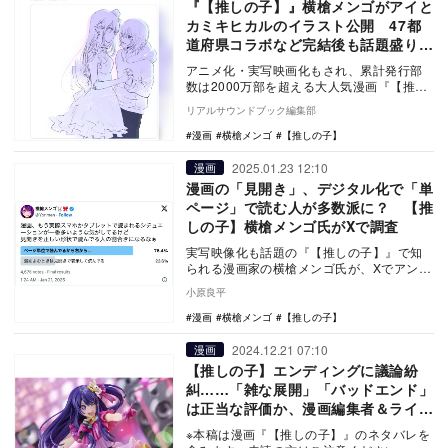
『【推しの子】』横槍メンゴがアイと
カミキヒカルのイラスト公開 47都
道府県コラボなど完結後も話題盛りだ
くさん
アニメ化・実写映画化もされ、累計発行部
数は2000万部を超える大人気漫画『【推し
の子】』（集英社）。2024年に完結した
リアルサウンドブック編集部
が、作画…
漫画
横槍メンゴ
【推しの子】
2025.01.23 12:10
漫画
漫画の「見開き」、デジタル化で「単
ページ」で読む人が多数派に？ 【推
しの子】横槍メンゴ氏がXで調査
実写映像化も話題の『【推しの子】』で知
られる漫画家の横槍メンゴ氏が、Xでアンケ
ートを実施。漫画をスマートフォンやタブ
小原良平
レットで読む…
漫画
横槍メンゴ
【推しの子】
2024.12.21 07:10
漫画
【推しの子】エンディングに議論紛
糾……「雑な展開」「バッドエンド」
は正当な評価か、漫画編集者＆ライタ
ーに聞く
※本稿は漫画『【推しの子】』のネタバレを