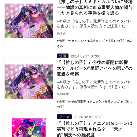
【推しの子】カミキヒカルついに登場
ーー物語の真相に迫る重要人物が関与
したと見られる事件を振り返る
※本稿は『推しの子』最新刊までのネタバレ
を含みます。原作未読の方はご注意くださ
い。 4月からTVシリーズ第二期の放送を
あさみ
控える…
赤坂アカ
アニメ化
横槍メンゴ
【推しの子】
あ
さみ
2024.02.11 07:00
漫画
『【推しの子】』今後の展開に影響
大？ ルビーの“星野アイへの思い”の
変遷を考察
※本稿は『推しの子』最新刊までのネタバレ
を含みます。原作未読の方はご注意くださ
い。 原作漫画の「映画編」がついに佳境
鳥羽竜世
を迎えて…
赤坂アカ
鳥羽竜世
アニメ化
横槍メンゴ
【推し
の子】
2024.02.01 18:00
アニメ
『【推しの子】』アニメの名シーンは
実写でどう再現される？ “天才
的”演技への難易度