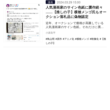
2024.03.29 15:00
漫画
人気漫画家のサイン色紙に贋作続々
……【推しの子】横槍メンゴ氏もオー
クション落札品に偽物認定
近年、オークションで価格が高騰している
人気漫画家のサイン色紙。それだけに贋作
の問題も拡大しており、世界中にファンを
小原良平
抱える鳥山明さ…
鳥山明
原作
アニメ化
横槍メンゴ
映像化
【推
しの子】