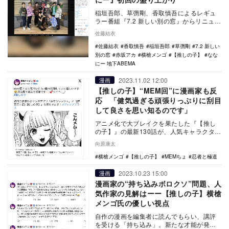
稲垣吾郎、草彅剛、香取慎吾によるレギュ
ラー番組『7.2 新しい別の窓』からリニュー
アルした新番組『ななにー 地下ABEMA』
佐藤結衣
（A…
佐藤結衣
香取慎吾
稲垣吾郎
草彅剛
7.2 新しい
別の窓
赤坂アカ
横槍メンゴ
【推しの子】
なな
にー 地下ABEMA
2023.11.02 12:00
漫画
【推しの子】“MEM回”に漫画家も反
応 「健気過ぎる頑張りっぷりに刮目
して良さを思い知るのです」
アニメ化で大ブレイクを果たした『【推し
の子】』の最新130話が、人気キャラクタ
ー・MEMちょにフォーカスした内容になっ
向原康太
ている。 …
横槍メンゴ
【推しの子】
MEMちょ
忍者と極道
2023.10.23 15:00
漫画
漫画家の“持ち込みボロクソ”問題、人
気作家の見解はーー【推しの子】横槍
メンゴ氏の優しい視点
自作の漫画を編集者に読んでもらい、講評
を受ける「持ち込み」。新たな才能が発見