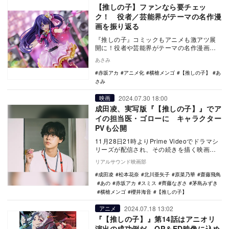
【推しの子】ファンなら要チェッ
ク！ 役者／芸能界がテーマの名作漫
画を振り返る
『推しの子』コミックもアニメも激アツ展
開に！役者や芸能界がテーマの名作漫画を
振り返る アニメ第2期も好調の『【推しの
あさみ
子】』が…
赤坂アカ
アニメ化
横槍メンゴ
【推しの子】
あ
さみ
2024.07.30 18:00
映画
成田凌、実写版『【推しの子】』でア
イの担当医・ゴローに キャラクター
PVも公開
11月28日21時よりPrime Videoでドラマシ
リーズが配信され、その続きを描く映画が
12月20日に公開される実写プロジェ…
リアルサウンド映画部
成田凌
松本花奈
北川亜矢子
原菜乃華
齋藤飛鳥
あの
赤坂アカ
スミス
齊藤なぎさ
茅島みずき
横槍メンゴ
櫻井海音
【推しの子】
2024.07.18 13:02
アニメ
『【推しの子】』第14話はアニオリ
演出の成功例だ OP＆ED映像に込め