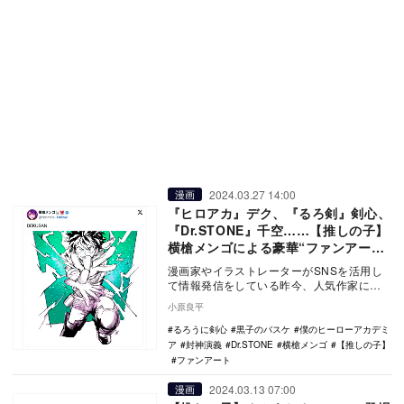
2024.03.27 14:00
漫画
『ヒロアカ』デク、『るろ剣』剣心、
『Dr.STONE』千空……【推しの子】
横槍メンゴによる豪華“ファンアー
ト”に喝采
漫画家やイラストレーターがSNSを活用し
て情報発信をしている昨今、人気作家によ
る豪華な“ファンアート”が見られるようにな
小原良平
った。実…
るろうに剣心
黒子のバスケ
僕のヒーローアカデミ
ア
封神演義
Dr.STONE
横槍メンゴ
【推しの子】
ファンアート
2024.03.13 07:00
漫画