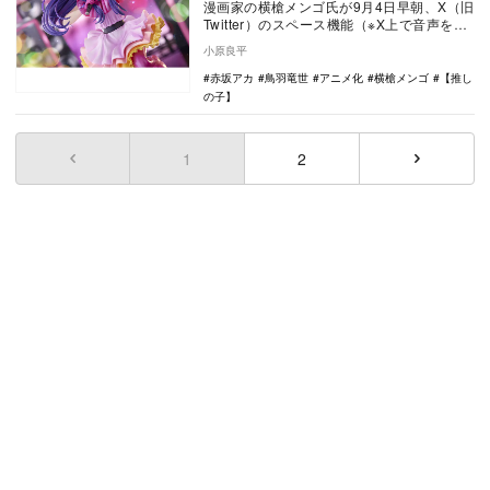
漫画家の横槍メンゴ氏が9月4日早朝、X（旧
Twitter）のスペース機能（※X上で音声を使
ったリアルタイムの会話ができる機能）
小原良平
を…
赤坂アカ
鳥羽竜世
アニメ化
横槍メンゴ
【推し
の子】
1
(current)
2