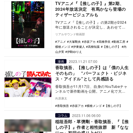
TVアニメ『【推しの子】』第2期、
2024年放送決定 有馬かなら登場の
ティザービジュアルも
TVアニメ『【推しの子】』の第2期が2024
年に放送されることが決定し、あわせて第2
期ティザービジュアルが公開された。 集
リアルサウンド映画部
英…
アニメ
大塚剛央
赤坂アカ
高橋李依
動画工房
横槍メンゴ
伊東健人
高柳知葉
【推しの子】
内
山夕実
伊駒ゆりえ
2023.11.21 07:00
漫画
香取慎吾、【推しの子】は「僕の人生
そのもの」 “パーフェクト・ビジネ
ス・アイドル”として共感語る
香取慎吾が11月17日、自身のYouTubeチャ
ンネルで新作動画を公開。アニメ化で大ブ
レイクを果たした人気漫画『【推しの
向原康太
子】』の…
香取慎吾
赤坂アカ
横槍メンゴ
【推しの子】
2023.11.06 06:00
コラム
稲垣吾郎・草彅剛・香取慎吾、『【推
しの子】』作者と相性抜群 新『なな
にー』初回の盛り上がり