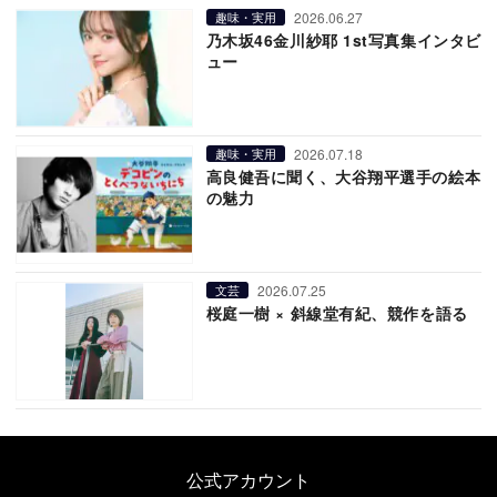
2026.06.27
趣味・実用
乃木坂46金川紗耶 1st写真集インタビ
ュー
2026.07.18
趣味・実用
高良健吾に聞く、大谷翔平選手の絵本
の魅力
2026.07.25
文芸
桜庭一樹 × 斜線堂有紀、競作を語る
公式アカウント