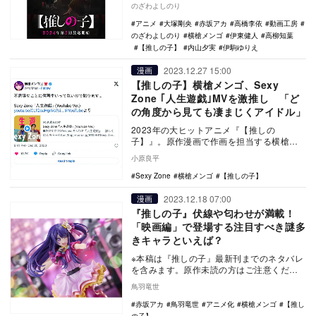
のざわよしのり
『【推しの子】…
アニメ
大塚剛央
赤坂アカ
高橋李依
動画工房
のざわよしのり
横槍メンゴ
伊東健人
高柳知葉
【推しの子】
内山夕実
伊駒ゆりえ
2023.12.27 15:00
漫画
【推しの子】横槍メンゴ、Sexy
Zone ｢人生遊戯｣MVを激推し 「ど
の角度から見ても凄まじくアイドル」
2023年の大ヒットアニメ『【推しの
子】』。原作漫画で作画を担当する横槍メ
ンゴ氏が、推しのアイドルであるSexy
小原良平
Zoneの最新…
Sexy Zone
横槍メンゴ
【推しの子】
2023.12.18 07:00
漫画
『推しの子』伏線や匂わせが満載！
「映画編」で登場する注目すべき謎多
きキャラといえば？
※本稿は『推しの子』最新刊までのネタバレ
を含みます。原作未読の方はご注意くださ
い。 TVシリーズ第二期の放送を来年に控
鳥羽竜世
える『…
赤坂アカ
鳥羽竜世
アニメ化
横槍メンゴ
【推し