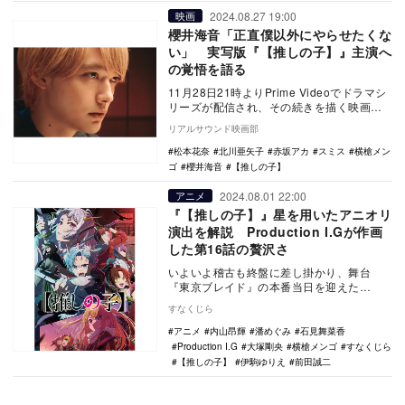
2024.08.27 19:00
映画
櫻井海音「正直僕以外にやらせたくな
い」 実写版『【推しの子】』主演へ
の覚悟を語る
11月28日21時よりPrime Videoでドラマシ
リーズが配信され、その続きを描く映画が
12月20日に公開される実写プロジェ…
リアルサウンド映画部
松本花奈
北川亜矢子
赤坂アカ
スミス
横槍メン
ゴ
櫻井海音
【推しの子】
2024.08.01 22:00
アニメ
『【推しの子】』星を用いたアニオリ
演出を解説 Production I.Gが作画
した第16話の贅沢さ
いよいよ稽古も終盤に差し掛かり、舞台
『東京ブレイド』の本番当日を迎えた
『【推しの子】』。第16話はタイトルであ
すなくじら
る「開幕」にふさわ…
アニメ
内山昂輝
潘めぐみ
石見舞菜香
Production I.G
大塚剛央
横槍メンゴ
すなくじら
【推しの子】
伊駒ゆりえ
前田誠二