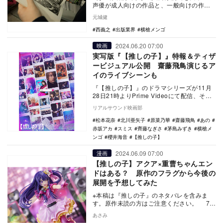
声優が成人向けの作品と、一般向けの作品
で名義を使い分けることは普通には…
元城健
西義之
出版業界
横槍メンゴ
2024.06.20 07:00
映画
実写版『【推しの子】』特報＆ティザ
ービジュアル公開 齋藤飛鳥演じるア
イのライブシーンも
『【推しの子】』のドラマシリーズが11月
28日21時よりPrime Videoにて配信、その
続きを描いた映画が12月20日に公開…
リアルサウンド映画部
松本花奈
北川亜矢子
原菜乃華
齋藤飛鳥
あの
赤坂アカ
スミス
齊藤なぎさ
茅島みずき
横槍メ
ンゴ
櫻井海音
【推しの子】
2024.06.09 07:00
漫画
【推しの子】アクア×重曹ちゃんエン
ドはある？ 原作のフラグから今後の
展開を予想してみた
※本稿は『推しの子』のネタバレを含みま
す。原作未読の方はご注意ください。 7月
からアニメ2期がスタートする、人気漫画
あさみ
『推しの…