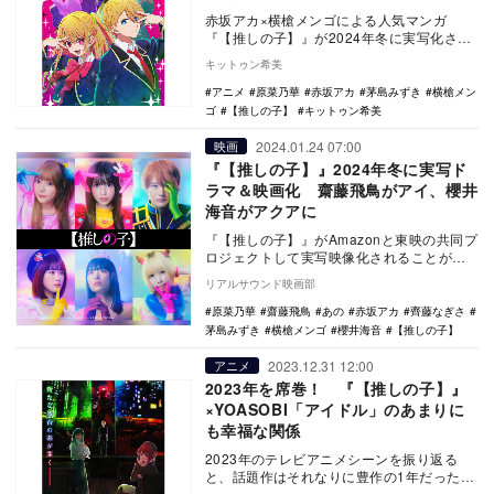
赤坂アカ×横槍メンゴによる人気マンガ
『【推しの子】』が2024年冬に実写化され
ることが発表され、大きな注目を集めてい
キットゥン希美
る。ファンの…
アニメ
原菜乃華
赤坂アカ
茅島みずき
横槍メン
ゴ
【推しの子】
キットゥン希美
2024.01.24 07:00
映画
『【推しの子】』2024年冬に実写ド
ラマ＆映画化 齋藤飛鳥がアイ、櫻井
海音がアクアに
『【推しの子】』がAmazonと東映の共同プ
ロジェクトして実写映像化されることが決
定。2024年冬にPrime Videoでドラ…
リアルサウンド映画部
原菜乃華
齋藤飛鳥
あの
赤坂アカ
齊藤なぎさ
茅島みずき
横槍メンゴ
櫻井海音
【推しの子】
2023.12.31 12:00
アニメ
2023年を席巻！ 『【推しの子】』
×YOASOBI「アイドル」のあまりに
も幸福な関係
2023年のテレビアニメシーンを振り返る
と、話題作はそれなりに豊作の1年だった
が、主題歌を含めた大ヒット作となると