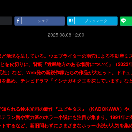
シェア
ブックマーク
2025.08.08 12:00
ど活況を呈している。ウェブライターの雨穴による不動産ミステ
とを皮切りに、背筋『近畿地方のある場所について』（2023年
創元社）など、Web発の新鋭作家たちの作品が大ヒット。ドキ
目を集め、テレビドラマ『イシナガキクエを探しています』な
知られる鈴木光司の新作『ユビキタス』（KADOKAWA）や
テラン勢や実力派のホラー小説にも注目が集まり、1991年
ットするなど、新旧問わずにさまざまなホラー小説が人気を集