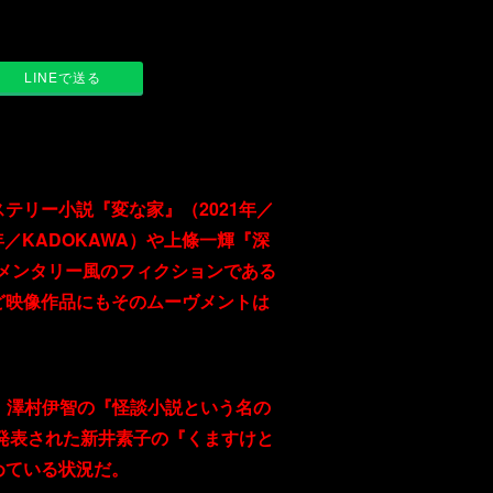
LINEで送る
リー小説『変な家』（2021年／
／KADOKAWA）や上條一輝『深
ュメンタリー風のフィクションである
ど映像作品にもそのムーヴメントは
、澤村伊智の『怪談小説という名の
に発表された新井素子の『くますけと
めている状況だ。