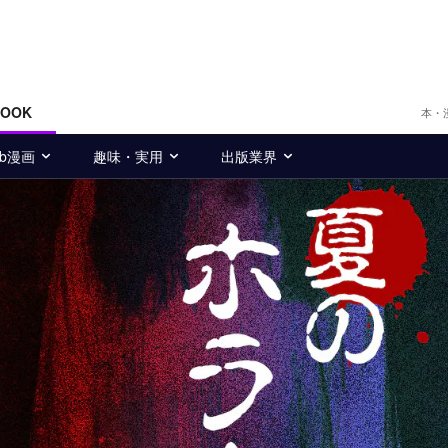
BOOK
本・
eb漫画
趣味・実用
出版業界