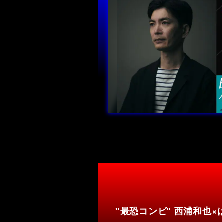
"最恐コンビ" 西浦和也