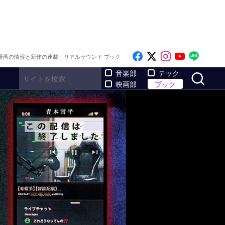
Like on Facebook
Follow on x
Follow on I
Follow o
Follo
漫画の情報と新作の連載｜リアルサウンド ブック
サ
音楽部
テック
映画部
ブック