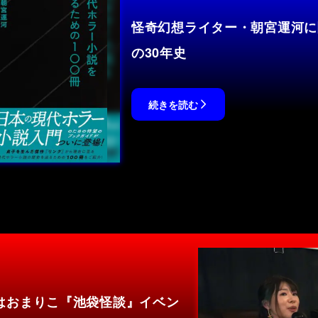
怪奇幻想ライター・朝宮運河に
の30年史
続きを読む
×はおまりこ『池袋怪談』イベン