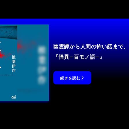
幽霊譚から人間の怖い話まで、
『怪異―百モノ語―』
続きを読む