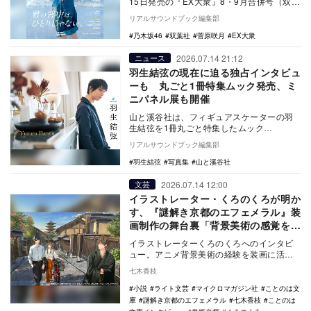
15日発売の『EX大衆』8・9月合併号（双葉
社）の表紙巻頭に登場。「あの頃の夏と、
リアルサウンドブック編集部
新し…
乃木坂46
双葉社
菅原咲月
EX大衆
2026.07.14 21:12
ニュース
羽生結弦の現在に迫る独占インタビュ
ーも 丸ごと1冊特集ムック発売、ミ
ニパネル展も開催
山と溪谷社は、フィギュアスケーターの羽
生結弦を1冊丸ごと特集したムック
『Quadruple Axel 2026 羽生結弦 SPE…
リアルサウンドブック編集部
羽生結弦
写真集
山と溪谷社
2026.07.14 12:00
文芸
イラストレーター・くろのくろが明か
す、『謎解き京都のエフェメラル』装
画制作の舞台裏「背景美術の感覚を活
かせている」
イラストレーターくろのくろへのインタビ
ュー。アニメ背景美術の経験を装画に活か
す制作の舞台裏や、要望に応える独自の仕
七木香枝
事論を語る。
小説
ライト文芸
マイクロマガジン社
ことのは文
庫
謎解き京都のエフェメラル
七木香枝
ことのは