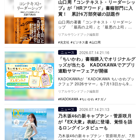
山口周『コンテキスト・リーダーシッ
プ』が「HRアワード」書籍部門に入
賞！ 累計6万部突破の話題作
山口周の著書『コンテキスト・リーダーシ
ップ 「最高の上司」と「最悪の上司」は
文脈で決まる』が、日本の人事部「HRアワ
リアルサウンドブック編集部
ード2026…
光文社
ビジネス書
山口周
2026.07.14 21:16
ニュース
「ちいかわ」書籍購入でオリジナルグ
ッズが当たる KADOKAWAでアプリ
連動サマーフェアが開催
KADOKAWAが「KADOKAWA ちいかわブッ
クフェア 2026サマー」を7月13日から9月
30日まで開催。対象書籍を購入し…
リアルサウンドブック編集部
KADOKAWA
ちいかわ
ナガノ
2026.07.14 21:13
ニュース
乃木坂46の新キャプテン・菅原咲月
が『EX大衆』表紙に登場、覚悟を語
るロングインタビューも
乃木坂46の新キャプテン・菅原咲月が、7月