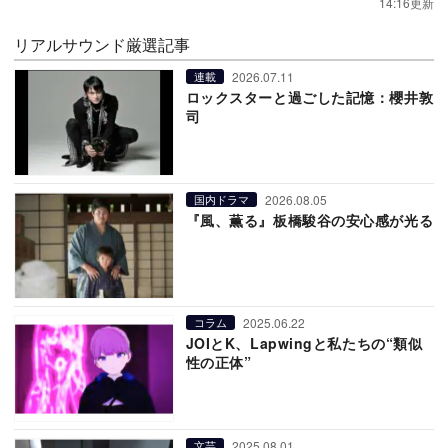
14:16更新
リアルサウンド厳選記事
2026.07.11
連載
ロックスターと過ごした記憶：櫻井敦
司
2026.08.05
国内ドラマ
『風、薫る』板橋駿谷の安心感が光る
2025.06.22
コラム
JOIとK、Lapwingと私たちの“類似
性の正体”
2025.08.01
文芸