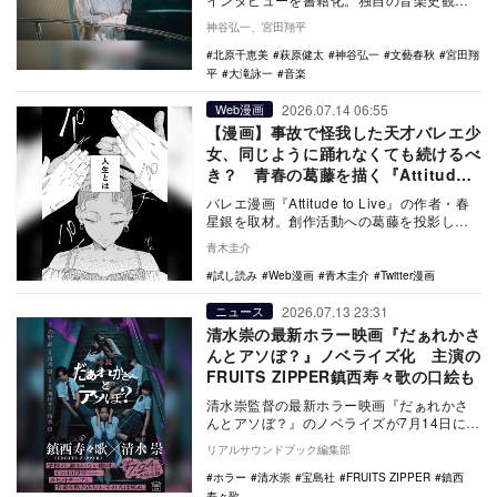
私生活、生きた声にこだわった執筆舞台裏
神谷弘一、宮田翔平
など、大滝への…
北原千恵美
萩原健太
神谷弘一
文藝春秋
宮田翔
平
大滝詠一
音楽
2026.07.14 06:55
Web漫画
【漫画】事故で怪我した天才バレエ少
女、同じように踊れなくても続けるべ
き？ 青春の葛藤を描く『Attitude
to Live』
バレエ漫画『Attitude to Live』の作者・春
星銀を取材。創作活動への葛藤を投影した
物語の背景や、手描き感を重視する作…
青木圭介
試し読み
Web漫画
青木圭介
Twitter漫画
2026.07.13 23:31
ニュース
清水崇の最新ホラー映画『だぁれかさ
んとアソぼ？』ノベライズ化 主演の
FRUITS ZIPPER鎮西寿々歌の口絵も
清水崇監督の最新ホラー映画『だぁれかさ
んとアソぼ？』のノベライズが7月14日に宝
島社より発売。カセットテープにまつわ
リアルサウンドブック編集部
る“絶対にや…
ホラー
清水崇
宝島社
FRUITS ZIPPER
鎮西
寿々歌