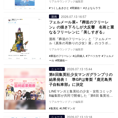
リアルサウンドブック編集部
によるクレジ…
つくしあきひと
間瀬佑一
さよならララ
2026.07.13 16:57
漫画
フェルメール展×『葬送のフリーレ
ン』の描き下ろしが大反響 名画と重
なるフリーレンに「美しすぎる」
漫画『葬送のフリーレン』と「フェルメー
ル《真珠の耳飾りの少女》展」のコラボ描
き下ろしが公開され、大きな反響を呼んで
リアルサウンドブック編集部
いる。 『…
葬送のフリーレン
山田鐘人
アベツカサ
フェルメ
ール
間瀬佑一
2026.07.13 15:44
ニュース
第6回集英社少女マンガグランプリの
結果発表！ 準GPは青梨『鹿児島男
子自転車部』に決定
LINEマンガと集英社の少女・女性コミック
8編集部が共同で開催した「第6回 集英社少
女・女性マンガグランプリ powered b…
リアルサウンドブック編集部
集英社
LINEマンガ
2026.07.13 13:18
ニュース