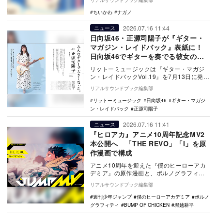
リアルサウンドブック編集部
量限定で発…
ちいかわ
ナガノ
2026.07.16 11:44
ニュース
日向坂46・正源司陽子が『ギター・
マガジン・レイドバック』表紙に！
日向坂46でギターを奏でる彼女の魅
力に迫る
リットーミュージックは『ギター・マガジ
ン・レイドバックVol.19』を7月13日に発売
した。表紙・巻頭には日向坂46の正源司陽
リアルサウンドブック編集部
子…
リットーミュージック
日向坂46
ギター・マガジ
ン・レイドバック
正源司陽子
2026.07.16 11:41
ニュース
『ヒロアカ』アニメ10周年記念MV2
本公開へ 「THE REVO」「I」を原
作漫画で構成
アニメ10周年を迎えた『僕のヒーローアカ
デミア』の原作漫画と、ポルノグラフィテ
ィ「THE REVO」、BUMP OF CHICK…
リアルサウンドブック編集部
週刊少年ジャンプ
僕のヒーローアカデミア
ポルノ
グラフィティ
BUMP OF CHICKEN
堀越耕平