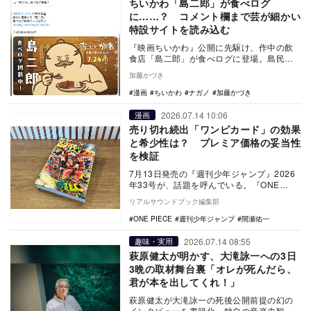
ちいかわ「島二郎」が食べログ
に……？ コメント欄まで芸が細かい
特設サイトを読み込む
『映画ちいかわ』公開に先駆け、作中の飲
食店「島二郎」が食べログに登場。島民や
ハチワレによるレビューなど遊び心満載の
加藤かづき
ページが話題。
漫画
ちいかわ
ナガノ
加藤かづき
2026.07.14 10:06
漫画
売り切れ続出「ワンピカード」の効果
と希少性は？ プレミア価格の妥当性
を検証
7月13日発売の『週刊少年ジャンプ』2026
年33号が、話題を呼んでいる。『ONE
PIECE』連載29周年記念のカード「モン
リアルサウンドブック編集部
キ…
ONE PIECE
週刊少年ジャンプ
間瀬佑一
2026.07.14 08:55
趣味・実用
萩原健太が明かす、大滝詠一への3日
3晩の取材舞台裏「オレが死んだら、
君が本を出してくれ！」
萩原健太が大滝詠一の死後公開前提の幻の
インタビューを書籍化。独自の音楽史観や