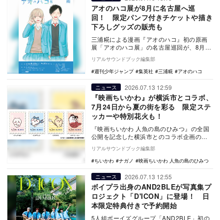
アオのハコ展が8月に名古屋へ巡
回！ 限定パンフ付きチケットや描き
下ろしグッズの販売も
三浦糀による漫画『アオのハコ』初の原画
展「アオのハコ展」の名古屋巡回が、8月22
日から9月27日までテレピアホールにて開催
リアルサウンドブック編集部
される…
週刊少年ジャンプ
集英社
三浦糀
アオのハコ
2026.07.13 12:59
ニュース
『映画ちいかわ』が横浜市とコラボ、
7月24日から夏の街を彩る 限定ステ
ッカーや特別花火も！
『映画ちいかわ 人魚の島のひみつ』の全国
公開を記念した横浜市とのコラボ企画の詳
細が発表された。7月24日から8月2日ま
リアルサウンドブック編集部
で、切手風…
ちいかわ
ナガノ
映画ちいかわ 人魚の島のひみつ
2026.07.13 12:55
ニュース
ボイプラ出身のAND2BLEが写真集プ
ロジェクト「D'ICON」に登場！ 日
本限定特典付きで予約開始
5人組ボーイズグループ「AND2BLE」初の