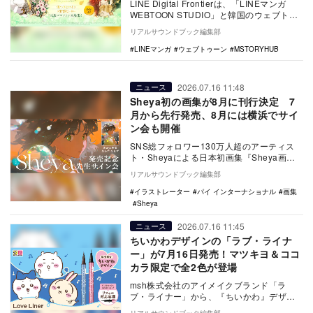
LINE Digital Frontierは、「LINEマンガ
WEBTOON STUDIO」と韓国のウェブトゥ
ーン制作スタジオ…
リアルサウンドブック編集部
LINEマンガ
ウェブトゥーン
MSTORYHUB
2026.07.16 11:48
ニュース
Sheya初の画集が8月に刊行決定 7
月から先行発売、8月には横浜でサイ
ン会も開催
SNS総フォロワー130万人超のアーティス
ト・Sheyaによる日本初画集『Sheya画
集 失わず、忘れず』が8月21日にパイ
リアルサウンドブック編集部
イ…
イラストレーター
パイ インターナショナル
画集
Sheya
2026.07.16 11:45
ニュース
ちいかわデザインの「ラブ・ライナ
ー」が7月16日発売！マツキヨ＆ココ
カラ限定で全2色が登場
msh株式会社のアイメイクブランド「ラ
ブ・ライナー」から、『ちいかわ』デザイ
ンのリキッドアイライナーが7月16日より数