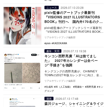
2026.07.13 23:28
ニュース
pixiv監修のアートブック最新刊
『VISIONS 2027 ILLUSTRATORS
BOOK』刊行へ 国内外170名のクリ
エイター作品を収録
pixiv総監修のアートブックシリーズ最新刊
『VISIONS 2027 ILLUSTRATORS BOOK』
が2026年9月26…
リアルサウンドブック編集部
pixiv
KADOKAWA
2026.07.13 19:38
趣味・実用
キンコン西野亮廣「AIは捨てまし
た」 2027年カレンダーは全ペー
ジ“手描き”を強調
キングコングの西野亮廣が、CHIMNEY
TOWNの2027年版カレンダーに向け、全ペ
ージのイラストを手描きで制作している。6
リアルサウンドブック編集部
月…
生成AI
AI（人工知能）
間瀬佑一
西野亮廣
キン
グコング
2026.07.13 17:48
漫画
森川ジョージ、シャイニング＆ライジ