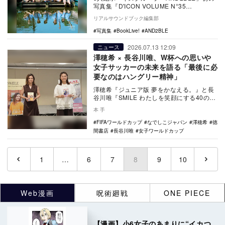
写真集『D'ICON VOLUME N°35
AND2BLE』が7月10日より蔦屋書…
リアルサウンドブック編集部
写真集
BookLive!
AND2BLE
2026.07.13 12:09
ニュース
澤穂希 × 長谷川唯、W杯への思いや
女子サッカーの未来を語る「最後に必
要なのはハングリー精神」
澤穂希『ジュニア版 夢をかなえる。』と長
谷川唯『SMILE わたしを笑顔にする40の思
考と習慣』（ともに徳間書店）のダブル刊
本 手
行を…
FIFAワールドカップ
なでしこジャパン
澤穂希
徳
間書店
長谷川唯
女子ワールドカップ
1
…
6
7
8
(current)
9
10
Web漫画
呪術廻戦
ONE PIECE
【漫画】小6女子のあまりに“イカつ