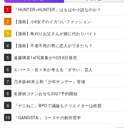
『HUNTER×HUNTER』はもはや小説なのか？
【漫画】小6女子のイカついファッション
【漫画】角刈りお父さんが娘に代わりバイト
【漫画】不老不死の男に恋人ができたら？
遠藤璃菜1st写真集が10月6日発売
エバース・佐々木が考える「ダサい」芸人
乃木坂46井上和『少年サンデー』登場
名探偵コナンおせち2027予約開始
『ヤニねこ』BPOで議論もクリエイターは絶賛
『GANGSTA.』コースケの創作哲学