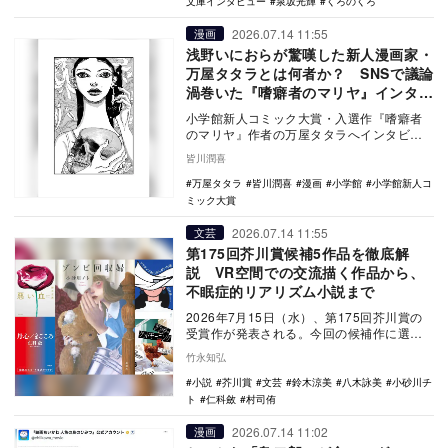
文庫インタビュー
泉坂光輝
くろのくろ
2026.07.14 11:55
漫画
浅野いにおらが驚嘆した新人漫画家・
万屋タタラとは何者か？ SNSで議論
渦巻いた『嗜癖者のマリヤ』インタビ
ュー
小学館新人コミック大賞・入選作『嗜癖者
のマリヤ』作者の万屋タタラへインタビュ
ー。審査員をも唸らせた怪作の舞台裏を聞
皆川潤喜
く
万屋タタラ
皆川潤喜
漫画
小学館
小学館新人コ
ミック大賞
2026.07.14 11:55
文芸
第175回芥川賞候補5作品を徹底解
説 VR空間での交流描く作品から、
不眠症的リアリズム小説まで
2026年7月15日（水）、第175回芥川賞の
受賞作が発表される。今回の候補作に選ば
れているのは、以下の5作品である。 ・小
竹永知弘
砂…
小説
芥川賞
文芸
鈴木涼美
八木詠美
小砂川チ
ト
仁科斂
村司侑
2026.07.14 11:02
漫画