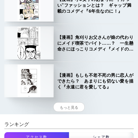
い”ファッションとは？ ギャップ満
載のコメディ『6年生なのに！』
【漫画】角刈りお父さんが娘の代わり
にメイド喫茶でバイト……？ 一生懸
命さにほっこりコメディ『メイドの源
三さん』
【漫画】もしも不老不死の男に恋人が
できたら？ あまりにも切ない愛を描
く『永遠に君を愛してる』
もっと見る
ランキング
アクセス数
シェア数