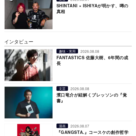
SHINTANI × ISHIYAが明かす、噂の
真相
インタビュー
2026.08.08
趣味・実用
FANTASTICS 佐藤大樹、6年間の成
長
2026.08.08
文芸
濱口竜介が紐解くブレッソンの『覚
書』
2026.08.07
漫画
『GANGSTA.』コースケの創作哲学