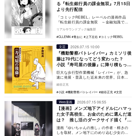
る『転生銀行員の課金無双』7月15日
より先行配信
「コミックREBEL」レーベルの漫画作品
『転生銀行員の課金無双 ～金融知識で荒
稼ぎして、最強スキルを買い漁る～』が、7
リアルサウンドブック編集部
月15日よ…
CLLENN
青おに
上下左右
コミックREBEL
2026.07.15 10:00
文芸
『機動警察パトレイバー』カミソリ後
藤は70代になってどう変わった？
小説『寿司屋の後藤』に降り積もった
30年という歳月
巨大な歩行型作業機械「レイバー」が、急
速に発展・普及した近未来の世界。日本の
警視庁は相次ぐレイバー犯罪に対応すべ
細谷正充
く、曲折を経て、…
小説
機動警察パトレイバー
細谷正充
文芸
2026.07.15 06:55
Web漫画
【漫画】メンズ地下アイドルにハマっ
た女子高校生、お金のために選んだ道
は？ 推し活のダークサイド描く『ゆ
いちゃんの推し』
漫画『ゆいちゃんの推し』の作者・棉きの
しを取材。メン地下にのめり込む少女の人