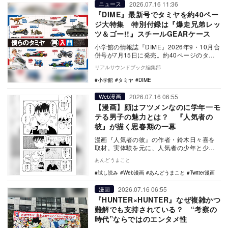
2026.07.16 11:36
ニュース
『DIME』最新号でタミヤを約40ペー
ジ大特集 特別付録は『爆走兄弟レッ
ツ＆ゴー!!』スチールGEARケース
小学館の情報誌『DIME』2026年9・10月合
併号が7月15日に発売。約40ページのタミ
ヤ大特集を展開し、特別付録としてアニ
リアルサウンドブック編集部
メ…
小学館
タミヤ
DIME
2026.07.16 06:55
Web漫画
【漫画】顔はフツメンなのに学年一モ
テる男子の魅力とは？ 『人気者の
彼』が描く思春期の一幕
漫画『人気者の彼』の作者・鈴木日々喜を
取材。実体験を元に、人気者の少年と少女
の交流から恋愛に留まらない人間関係を描
あんどうまこと
いた背景を語る…
試し読み
Web漫画
あんどうまこと
Twitter漫画
2026.07.16 06:55
漫画
『HUNTER×HUNTER』なぜ複雑かつ
難解でも支持されている？ “考察の
時代”ならではのエンタメ性