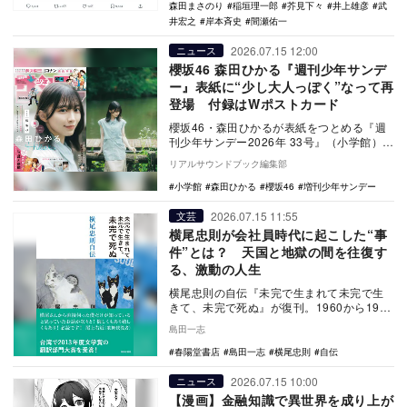
森田まさのり
稲垣理一郎
芥見下々
井上雄彦
武
井宏之
岸本斉史
間瀬佑一
2026.07.15 12:00
ニュース
櫻坂46 森田ひかる『週刊少年サンデ
ー』表紙に“少し大人っぽく”なって再
登場 付録はWポストカード
櫻坂46・森田ひかるが表紙をつとめる『週
刊少年サンデー2026年 33号』（小学館）
が、7月15日に発売された。 200…
リアルサウンドブック編集部
小学館
森田ひかる
櫻坂46
増刊少年サンデー
2026.07.15 11:55
文芸
横尾忠則が会社員時代に起こした“事
件”とは？ 天国と地獄の間を往復す
る、激動の人生
横尾忠則の自伝『未完で生まれて未完で生
きて、未完で死ぬ』が復刊。1960から1984
年の濃密な半生や、国内外の著名人との交
島田一志
流を綴…
春陽堂書店
島田一志
横尾忠則
自伝
2026.07.15 10:00
ニュース
【漫画】金融知識で異世界を成り上が