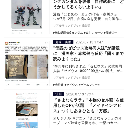
ングガンダムを改修 自作武装に「ど
うかしてるくらい上手い」
漫画『はじめの一歩』の作者・森川ジョー
ジが7月12日、自身のXを更新。自ら製作し
たシャイニングガンダムとライジングガン
リアルサウンドブック編集部
ダムに再び…
機動武闘伝Gガンダム
森川ジョージ
間瀬佑一
2026.07.13 17:47
趣味・実用
“伝説のゼビウス攻略同人誌”が話題
に 漫画家・赤松健も反応「隅々まで
読みまくった」
1983年に刊行された『ゼビウス』の攻略同
人誌『ゼビウス10000000点への解法』が、
Xで話題を呼んでいる。 レトロゲーム…
リアルサウンドブック編集部
赤松健
ゼビウス
ゲームフリーク
2026.07.13 17:44
漫画
『さよならララ』“本物のセル画”を使
用したOPが話題 『メイドインアビ
ス』つくしあきひとも「万感」
オリジナルTVアニメ『さよならララ』のオ
ープニング映像が公開され、一部のカット
に使われた本物のセル画と、関係者の直筆