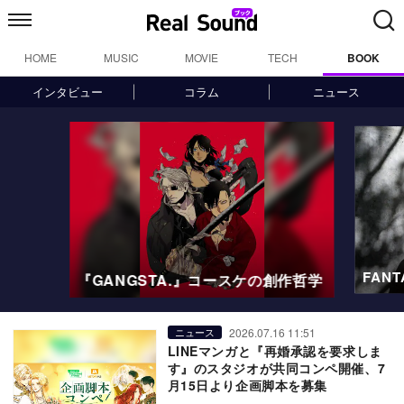
HOME
MUSIC
MOVIE
TECH
BOOK
インタビュー
コラム
ニュース
阿川
創作哲学
FANTASTICS 佐藤大樹、6年間の成
2026.07.16 11:51
ニュース
LINEマンガと『再婚承認を要求しま
す』のスタジオが共同コンペ開催、7
月15日より企画脚本を募集