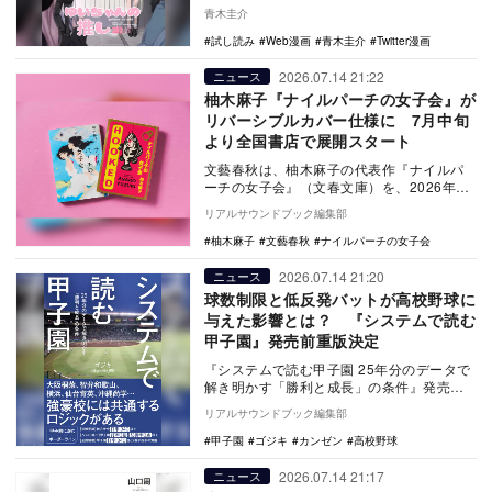
間ドラマや現場のリアルなこだわり、今後
青木圭介
の展望を語る。
試し読み
Web漫画
青木圭介
Twitter漫画
2026.07.14 21:22
ニュース
柚木麻子『ナイルパーチの女子会』が
リバーシブルカバー仕様に 7月中旬
より全国書店で展開スタート
文藝春秋は、柚木麻子の代表作『ナイルパ
ーチの女子会』（文春文庫）を、2026年7
月中旬よりリバーシブルカバー仕様で全国
リアルサウンドブック編集部
書店にて展…
柚木麻子
文藝春秋
ナイルパーチの女子会
2026.07.14 21:20
ニュース
球数制限と低反発バットが高校野球に
与えた影響とは？ 『システムで読む
甲子園』発売前重版決定
『システムで読む甲子園 25年分のデータで
解き明かす「勝利と成長」の条件』発売前
重版が決定。本書は地方大会から甲子園ま
リアルサウンドブック編集部
で25年分…
甲子園
ゴジキ
カンゼン
高校野球
2026.07.14 21:17
ニュース