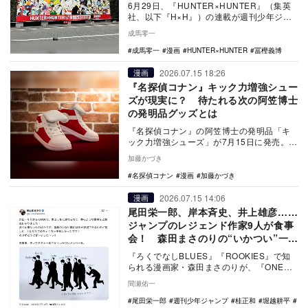
6月29日、『HUNTER×HUNTER』（集英
社、以下『H×H』）の連載が週刊少年ジャ
ンプで再開された。そして、7月3日にコ
成馬零一
ミ…
成馬零一
漫画
HUNTER×HUNTER
冨樫義博
2026.07.15 18:26
漫画
『名探偵コナン』キック力増強シュー
ズが現実に？ 待たれる次の阿笠博士
の発明品グッズとは
『名探偵コナン』の阿笠博士の発明品「キ
ック力増強シューズ」が7月15日に発売。ア
ニメ30周年を記念し、アキレスがデザイン
加藤かづき
を忠実に…
名探偵コナン
漫画
加藤かづき
2026.07.15 14:06
漫画
尾田栄一郎、岸本斉史、井上雄彦……
ジャンプのレジェンド作家9人が食事
会！ 森田まさのりの“いかつい”一枚
に反響
『ろくでなしBLUES』『ROOKIES』で知
られる漫画家・森田まさのりが、『ONE
PIECE』の尾田栄一郎ら漫画家仲間との
間瀬佑一
食…
尾田栄一郎
週刊少年ジャンプ
桂正和
堀越耕平