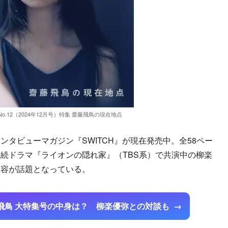
.42 No.12（2024年12月号）特集 齋藤飛鳥の現在地点
タビューマガジン『SWITCH』が現在発売中。全58ペー
続ドラマ『ライオンの隠れ家』（TBS系）で共演中の柳楽
内容が話題となっている。
藤飛鳥 大特集号の中身は？ 柳楽優弥との対談も