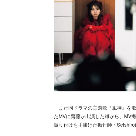
また同ドラマの主題歌『風神』を歌うア
たMVに齋藤が出演した縁から、MV撮
振り付けを手掛けた振付師・Seish