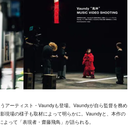
ーティスト・Vaundyも登場。Vaundyが自ら監督を務め
影現場の様子も取材によって明らかに。Vaundyと、本作の
iroによって「表現者・齋藤飛鳥」が語られる。