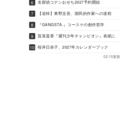
名探偵コナンおせち2027予約開始
【追悼】東野圭吾、国民的作家への道程
『GANGSTA.』コースケの創作哲学
賀喜遥香『週刊少年チャンピオン』表紙に
桜井日奈子、2027年カレンダーブック
02:15更新