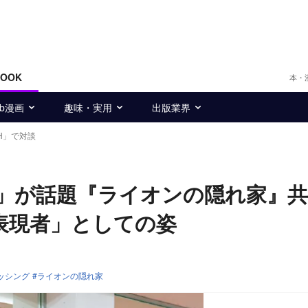
BOOK
本・
eb漫画
趣味・実用
出版業界
H」で対談
H」が話題『ライオンの隠れ家』
「表現者」としての姿
ッシング
ライオンの隠れ家