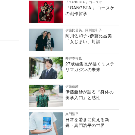
『GANGSTA.』コースケ
『GANGSTA.』コースケ
の創作哲学
伊藤比呂美、阿川佐和子
阿川佐和子×伊藤比呂美
「女じまい」対談
井戸本幹也
27歳編集長が描くミステ
リマガジンの未来
伊藤亜紗
伊藤亜紗が語る『身体の
美学入門』と感性
真門浩平
日常を驚きに変える新
鋭・真門浩平の世界