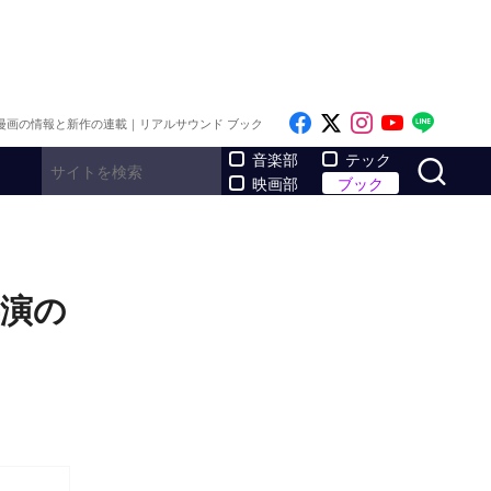
Like on Facebook
Follow on x
Follow on I
Follow o
Follo
漫画の情報と新作の連載｜リアルサウンド ブック
サ
音楽部
テック
映画部
ブック
共演の