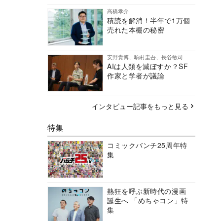
高橋孝介
積読を解消！半年で1万個
売れた本棚の秘密
安野貴博、駒村圭吾、長谷敏司
AIは人類を滅ぼすか？SF
作家と学者が議論
インタビュー記事をもっと見る
特集
コミックバンチ25周年特
集
熱狂を呼ぶ新時代の漫画
誕生へ 「めちゃコン」特
集