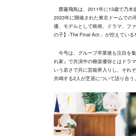
齋藤飛鳥は、2011年に13歳で乃木
2023年に開催された東京ドームでの
優、モデルとして映画、ドラマ、ファ
の子】-The Final Act-」が控
今号は、グループ卒業後も注目を集
れ家』で共演中の柳楽優弥とはドラマ
いう若さで共に芸能界入りし、それ
共鳴する2人が芝居について語り合う