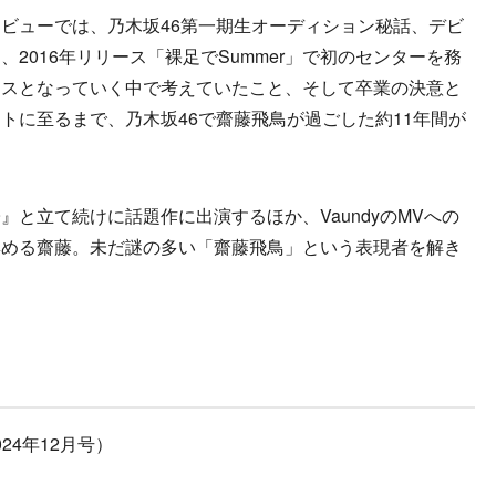
ビューでは、乃木坂46第一期生オーディション秘話、デビ
2016年リリース「裸足でSummer」で初のセンターを務
ースとなっていく中で考えていたこと、そして卒業の決意と
トに至るまで、乃木坂46で齋藤飛鳥が過ごした約11年間が
と立て続けに話題作に出演するほか、VaundyのMVへの
集める齋藤。未だ謎の多い「齋藤飛鳥」という表現者を解き
2024年12月号）