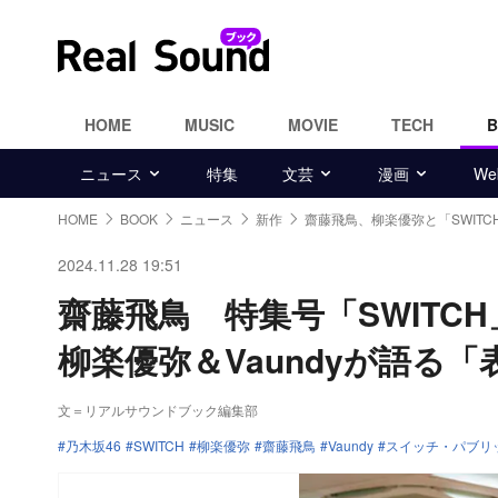
HOME
MUSIC
MOVIE
TECH
ニュース
特集
文芸
漫画
W
HOME
BOOK
ニュース
新作
齋藤飛鳥、柳楽優弥と「SWITC
2024.11.28 19:51
齋藤飛鳥 特集号「SWITC
柳楽優弥＆Vaundyが語る
文＝リアルサウンドブック編集部
乃木坂46
SWITCH
柳楽優弥
齋藤飛鳥
Vaundy
スイッチ・パブリ