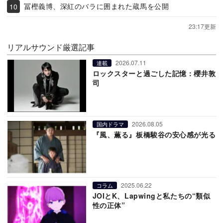
冨樫義博、深紅のバラに囲まれた蔵馬を公開
23:17更新
リアルサウンド厳選記事
2026.07.11
連載
ロックスターと過ごした記憶：櫻井敦
司
2026.08.05
国内ドラマ
『風、薫る』板橋駿谷の安心感が光る
2025.06.22
コラム
JOIとK、Lapwingと私たちの“類似
性の正体”