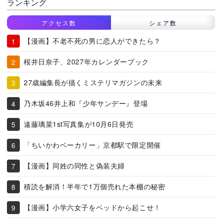
ランキング
アクセス数
シェア数
【漫画】不老不死の男に恋人ができたら？
桜井日奈子、2027年カレンダーブック
27歳編集長が描くミステリマガジンの未来
乃木坂46井上和『少年サンデー』登場
遠藤璃菜1st写真集が10月6日発売
「ちいかわベーカリー」京都駅で限定開催
【漫画】同姓の同性と偽装夫婦
積読を解消！半年で1万個売れた本棚の秘密
【漫画】小学六女子をベッドから起こせ！