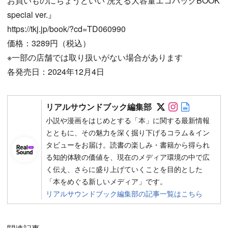
お買いものにちょうどいい 洗える大容量エコバッグBOOK
special ver.』
https://tkj.jp/book/?cd=TD060990
価格：3289円（税込）
※一部の店舗では取り扱いがない場合があります
各発売日：2024年12月4日
Follow on SN
Follow on 
Author w
リアルサウンドブック編集部
小説や漫画をはじめとする「本」に関する最新情報
とともに、その魅力を深く掘り下げるコラム＆イン
タビューをお届け。読書の楽しみ・書籍から得られ
る知的体験の価値を、現在のメディア環境の中で広
く伝え、さらに盛り上げていくことを目的とした
「本をめぐる新しいメディア」です。
リアルサウンドブック編集部の記事一覧はこちら