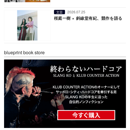
2026.07.25
文芸
桜庭一樹 × 斜線堂有紀、競作を語る
blueprint book store