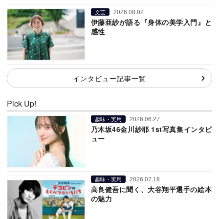
2026.08.02
文芸
伊藤亜紗が語る『身体の美学入門』と
感性
インタビュー記事一覧
Pick Up!
2026.06.27
趣味・実用
乃木坂46金川紗耶 1st写真集インタビ
ュー
2026.07.18
趣味・実用
高良健吾に聞く、大谷翔平選手の絵本
の魅力