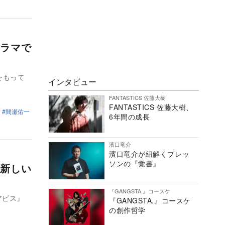
ラマで
をもって
インタビュー
FANTASTICS 佐藤大樹
FANTASTICS 佐藤大樹、
間瀬佑一
6年間の成長
濱口竜介
濱口竜介が紐解くブレッ
ソンの『覚書』
新しい
『GANGSTA.』コースケ
アビス』
『GANGSTA.』コースケ
の創作哲学