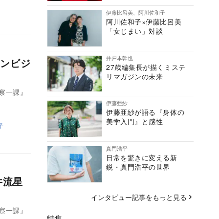
伊藤比呂美、阿川佐和子
阿川佐和子×伊藤比呂美
「女じまい」対談
井戸本幹也
ンビジ
27歳編集長が描くミステ
リマガジンの未来
考察一課』
伊藤亜紗
伊藤亜紗が語る『身体の
美学入門』と感性
子
真門浩平
日常を驚きに変える新
鋭・真門浩平の世界
井流星
インタビュー記事をもっと見る
考察一課』
特集