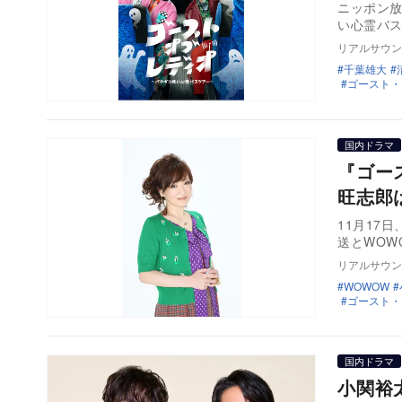
ニッポン放
い心霊バ
リアルサウン
千葉雄大
ゴースト・
国内ドラマ
『ゴー
旺志郎
11月17日
送とWOW
リアルサウン
WOWOW
ゴースト・
国内ドラマ
小関裕