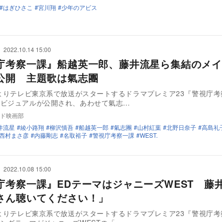
はぎひさこ
宮川翔
少年のアビス
2022.10.14 15:00
庁考察一課』船越英一郎、藤井流星ら集結のメイ
公開 主題歌は氣志團
日よりテレビ東京系で放送がスタートするドラマプレミア23『警視庁
ンビジュアルが公開され、あわせて氣志…
ド映画部
井流星
綾小路翔
柳沢慎吾
船越英一郎
氣志團
山村紅葉
北野日奈子
高島礼
西村まさ彦
内藤剛志
名取裕子
警視庁考察一課
WEST.
2022.10.08 15:00
庁考察一課』EDテーマはジャニーズWEST 藤
さん聴いてください！」
日よりテレビ東京系で放送がスタートするドラマプレミア23『警視庁