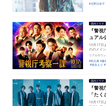
北野日奈子
国内ドラマ
『警視
ュアル
10月17
ののメイ
リアルサウン
秋元康
藤
徳永えり
国内ドラマ
『警視
「たく
10月17