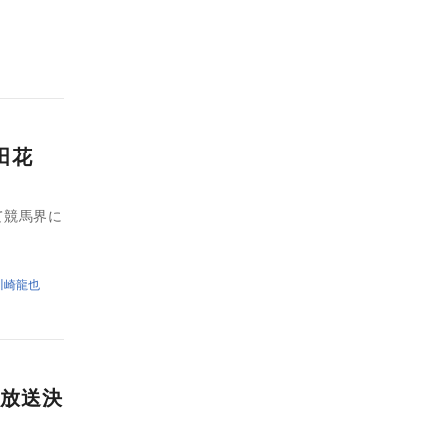
田花
て競馬界に
川崎龍也
放送決