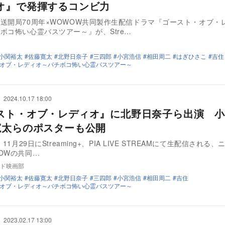
オ』で発揮するコンビ力
送開局70周年×WOWOW共同製作生配信ドラマ『ゴースト・オブ・
ボコ怖い心霊バスツアー～』が、Stre…
小関裕太
佐藤寛太
北野日奈子
三四郎
小宮浩信
相田周二
はぎひさこ
吉住
オブ・レディオ～バチボコ怖い心霊バスツアー～
2024.10.17 18:00
スト・オブ・レディオ』に北野日奈子ら出演 小
寛太らのポスターも公開
、11月29日にStreaming+、PIA LIVE STREAMにて生配信される
OWの共同…
ド映画部
小関裕太
佐藤寛太
北野日奈子
三四郎
小宮浩信
相田周二
吉住
オブ・レディオ～バチボコ怖い心霊バスツアー～
2023.02.17 13:00