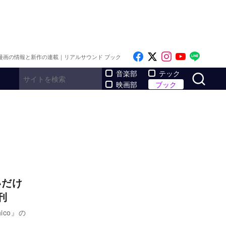
Like on Facebook
Follow on x
Follow on I
Follow o
Follo
漫画の情報と新作の連載｜リアルサウンド ブック
サ
音楽部
テック
映画部
ブック
いだけ
刊
co』の