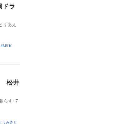
演ドラ
とりあえ
M!LK
 松井
暮らす17
とうみさと