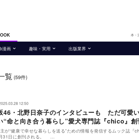
BOOK
本・
eb漫画
趣味・実用
出版業界
一覧
(59件)
2025.03.28 12:50
坂46・北野日奈子のインタビューも ただ可愛
い“命と向き合う暮らし”愛犬専門誌『chico』創
主が“健康で幸せな暮らしを送る”ための情報を発信するムック誌『chi
創刊号が3月31日に創刊される。 …