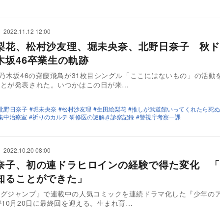
2022.11.12 12:00
梨花、松村沙友理、堀未央奈、北野日奈子 秋ド
木坂46卒業生の軌跡
、乃木坂46の齋藤飛鳥が31枚目シングル「ここにはないもの」の活動
ことが発表された。いつかはこの日が来…
北野日奈子
堀未央奈
松村沙友理
生田絵梨花
推しが武道館いってくれたら死ぬ
児集中治療室
祈りのカルテ 研修医の謎解き診察記録
警視庁考察一課
2022.10.20 08:00
奈子、初の連ドラヒロインの経験で得た変化 「
知ることができた」
ングジャンプ』で連載中の人気コミックを連続ドラマ化した『少年の
が10月20日に最終回を迎える。生まれ育…