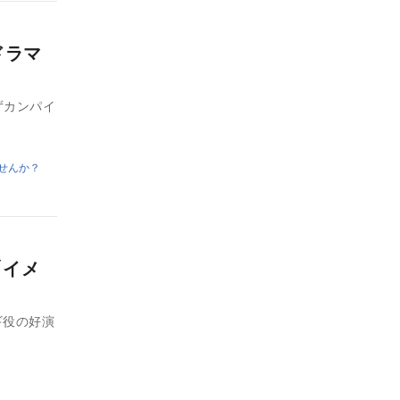
ドラマ
ずカンパイ
せんか？
「イメ
ギ役の好演