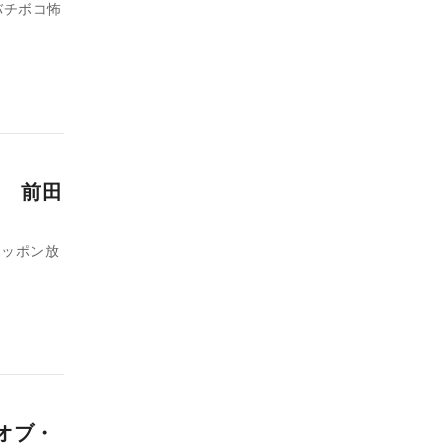
バチボコ怖
 前田
、ニッポン放
オブ・