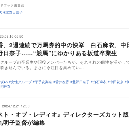
ドブック編集部
犬
北野日奈子
25.03.16 05:50
香、2週連続で万馬券的中の快挙 白石麻衣、中
野日奈子……“競馬”にゆかりある坂道卒業生
道グループの卒業生や現役メンバーたちが、それぞれの個性を活かし
を吹き込んでいる。まさに今注目を集めてい…
坂46
女性グループ
平手友梨奈
菅井友香
北野日奈子
白石麻衣
中田花奈
元唯衣
2024.12.21 12:00
スト・オブ・レディオ』ディレクターズカット版
九明子監督が編集