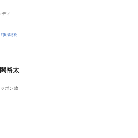
レディ
浜瀬将樹
関裕太
、ニッポン放