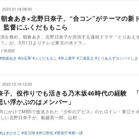
2023.01.18 08:00
×朝倉あき×北野日奈子、“合コン”がテーマの新
 監督にふくだももこら
主演を務め、朝倉あき、北野日奈子が共演する連続ドラマ『とりあえ
？』が、3月1日よりテレビ東京の水ドラ…
ド映画部
朝倉あき
白石聖
ふくだももこ
井上康平
三浦直之
とりあえずカンパイしま
2022.12.19 12:00
奈子、役作りでも活きる乃木坂46時代の経験 
思い浮かぶのはメンバー」
0月にかけてMBSで放送された『少年のアビス』のヒロイン・青江ナ
新しい北野日奈子が、船越英一郎、山村…
はぎひさこ
宮川翔
井口聖也
警視庁考察一課