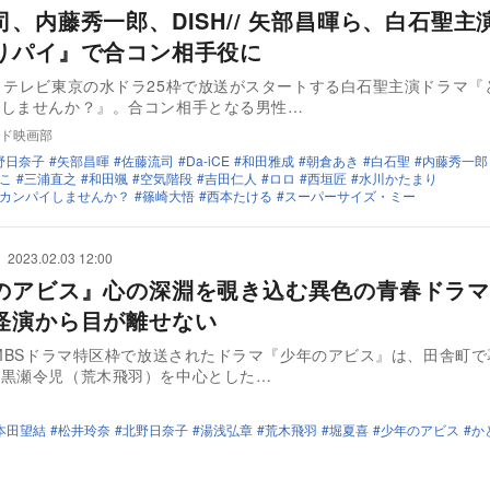
司、内藤秀一郎、DISH// 矢部昌暉ら、白石聖主
りパイ』で合コン相手役に
りテレビ東京の水ドラ25枠で放送がスタートする白石聖主演ドラマ『
イしませんか？』。合コン相手となる男性…
ド映画部
野日奈子
矢部昌暉
佐藤流司
Da-iCE
和田雅成
朝倉あき
白石聖
内藤秀一郎
こ
三浦直之
和田颯
空気階段
吉田仁人
ロロ
西垣匠
水川かたまり
カンパイしませんか？
篠崎大悟
西本たける
スーパーサイズ・ミー
2023.02.03 12:00
のアビス』心の深淵を覗き込む異色の青春ドラマ
怪演から目が離せない
、MBSドラマ特区枠で放送されたドラマ『少年のアビス』は、田舎町で
・黒瀬令児（荒木飛羽）を中心とした…
本田望結
松井玲奈
北野日奈子
湯浅弘章
荒木飛羽
堀夏喜
少年のアビス
か