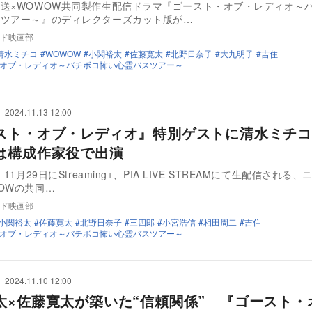
送×WOWOW共同製作生配信ドラマ『ゴースト・オブ・レディオ～
スツアー～』のディレクターズカット版が…
ド映画部
清水ミチコ
WOWOW
小関裕太
佐藤寛太
北野日奈子
大九明子
吉住
オブ・レディオ～バチボコ怖い心霊バスツアー～
2024.11.13 12:00
スト・オブ・レディオ』特別ゲストに清水ミチコ
は構成作家役で出演
、11月29日にStreaming+、PIA LIVE STREAMにて生配信される
OWの共同…
ド映画部
小関裕太
佐藤寛太
北野日奈子
三四郎
小宮浩信
相田周二
吉住
オブ・レディオ～バチボコ怖い心霊バスツアー～
2024.11.10 12:00
太×佐藤寛太が築いた“信頼関係” 『ゴースト・