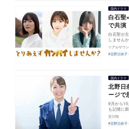
国内ドラマ
白石聖
で共演
白石聖が
しませんか
リアルサウン
北野日奈子
国内ドラマ
北野日
ージで
9月から1
も記憶に
宮川翔
北野日奈子