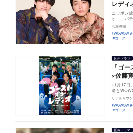
レディ
ニッポン放
オ ～バチ
浜瀬将樹
WOWOW
ゴースト・
国内ドラマ
『ゴー
×佐藤
11月17日
送とWOW
リアルサウン
WOWOW
ゴースト・
国内ドラマ