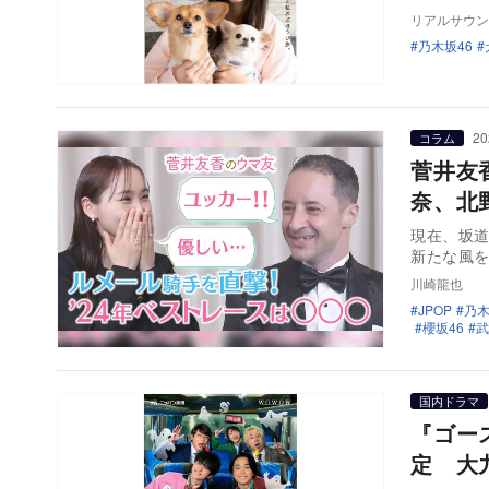
リアルサウン
乃木坂46
20
コラム
菅井友
奈、北
現在、坂
新たな風
川崎龍也
JPOP
乃木
櫻坂46
武
国内ドラマ
『ゴー
定 大