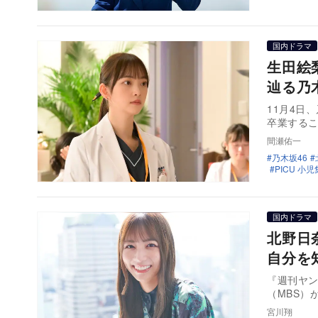
国内ドラマ
生田絵
辿る乃
11月4日
卒業する
間瀬佑一
乃木坂46
PICU 小
国内ドラマ
北野日
自分を
『週刊ヤ
（MBS）
宮川翔