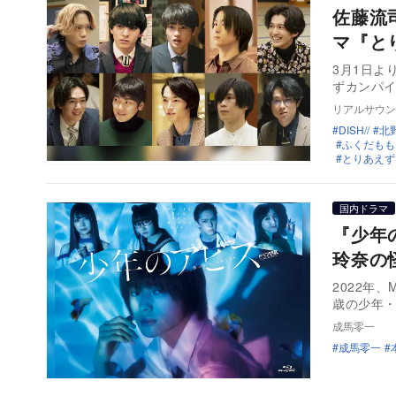
佐藤流
マ『と
3月1日よ
ずカンパ
リアルサウン
DISH//
北
ふくだもも
とりあえず
国内ドラマ
『少年
玲奈の
2022年
歳の少年
成馬零一
成馬零一