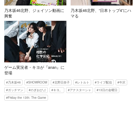
乃木坂46北野、ジェイソン動画に
乃木坂46北野、“日本トップ4”にハ
興奮
マる
ゲーム実況者・キヨが『anan』に
登場
乃木坂46
SHOWROOM
北野日奈子
レトルト
ライブ配信
牛沢
ガッチマン
のぎおび⊿
キヨ。
アナスターシャ
13日の金曜日
Friday the 13th: The Game