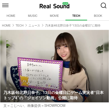
HOME
MUSIC
MOVIE
TECH
BOOK
HOME
TECH
ニュース
乃木坂46北野日奈子“13日の金曜日”に期待
乃木坂46北野日奈子、13日の金曜日にゲーム実況者“日本
トップ4”の「ジェイソン動画」公開に期待
文＝こじへい、画像提供＝SHOWROOM