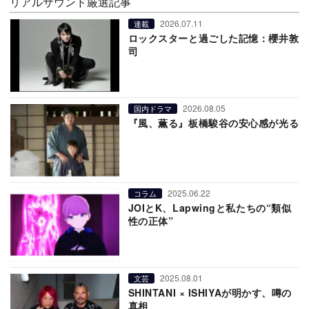
リアルサウンド厳選記事
2026.07.11
連載
ロックスターと過ごした記憶：櫻井敦
司
2026.08.05
国内ドラマ
『風、薫る』板橋駿谷の安心感が光る
2025.06.22
コラム
JOIとK、Lapwingと私たちの“類似
性の正体”
2025.08.01
文芸
SHINTANI × ISHIYAが明かす、噂の
真相