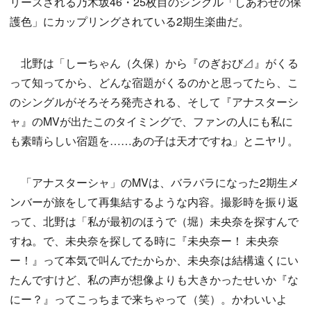
リースされる乃木坂46・25枚目のシングル「しあわせの保
護色」にカップリングされている2期生楽曲だ。
北野は「しーちゃん（久保）から『のぎおび⊿』がくる
って知ってから、どんな宿題がくるのかと思ってたら、こ
のシングルがそろそろ発売される、そして『アナスターシ
ャ』のMVが出たこのタイミングで、ファンの人にも私に
も素晴らしい宿題を……あの子は天才ですね」とニヤリ。
「アナスターシャ」のMVは、バラバラになった2期生メ
ンバーが旅をして再集結するような内容。撮影時を振り返
って、北野は「私が最初のほうで（堀）未央奈を探すんで
すね。で、未央奈を探してる時に『未央奈ー！ 未央奈
ー！』って本気で叫んでたからか、未央奈は結構遠くにい
たんですけど、私の声が想像よりも大きかったせいか『な
にー？』ってこっちまで来ちゃって（笑）。かわいいよ