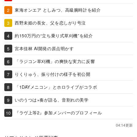
東海オンエア としみつ、高級腕時計を紹介
西野未姫の長女、父を恋しがり号泣
約150万円の“立ち乗り式草刈機”を紹介
宮本佳林 AI開発の原点明かす
「ラジコン草刈機」の爽快な実力に反響
りくりゅう、振り付けの様子を初公開
「1DAYメニコン」とホロライブがコラボ
いのうつは×奏が語る、音割れの美学
『ラヴ上等2』参加メンバーのプロフィール
04:14更新