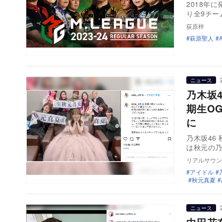
2018年
り全9チー
荻原梓
萩原聖人
ニュース
乃木坂
期生O
に
乃木坂46
は秋元の乃
リアルサウン
アイドル
秋元真夏
ニュース