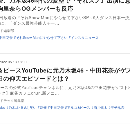
奈、乃木坂46時代の髪型で『それスノ』出演に
駒里奈らOGメンバーも反応
3日放送の『それSnow Manにやらせて下さいSP～9人ダンス日本一
）に、「ダンス最強芸能人チー…
ド編集部
中田花奈
それSnow Manにやらせて下さい
インスタニュース
2022.05.13 18:00
＆ピースYouTubeに元乃木坂46・中田花奈がゲ
田の仰天エピソードとは？
ースの公式YouTubeチャンネルに、元乃木坂46の中田花奈がゲスト
ーク】麻雀カフェchun.新メニ…
ドテック編集部
ube
乃木坂46
お笑い
麻雀
中田花奈
アルコ&ピース
酒井健太
平子祐希