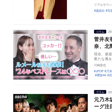
リアルサウン
講談社
写
20
コラム
菅井友
奈、北
現在、坂
新たな風
川崎龍也
JPOP
乃木
櫻坂46
武
20
コラム
元乃木
ーグ注