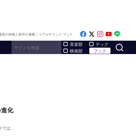
Like on Facebook
Follow on x
Follow on I
Follow o
Follo
漫画の情報と新作の連載｜リアルサウンド ブック
サ
音楽部
テック
映画部
ブック
の進化
作では、