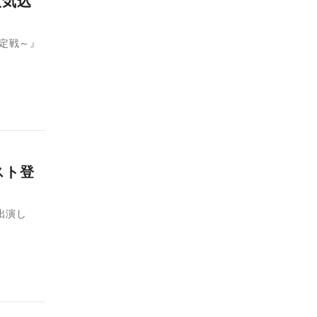
意気込
決定戦～』
スト登
出演し