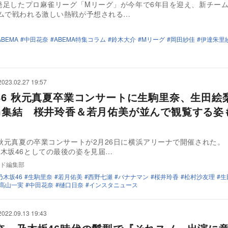
に発足したプロ麻雀リーグ「Mリーグ」が今年で6年目を迎え、新チー
ムで戦われる激しい熱戦が予想される…
ABEMA
中田花奈
ABEMA特集コラム
鈴木大介
Mリーグ
岡田紗佳
伊達朱里
2023.02.27 19:57
46 秋元真夏卒業コンサートに生駒里奈、生田絵
G集結 桜井玲香＆若月佑美が並んで観覧する姿
 秋元真夏の卒業コンサートが2月26日に横浜アリーナで開催された
木坂46としての最後の姿を見届…
ド編集部
乃木坂46
生駒里奈
若月佑美
西野七瀬
バナナマン
桜井玲香
松村沙友理
生
高山一実
中田花奈
樋口日奈
インスタニュース
2022.09.13 19:43