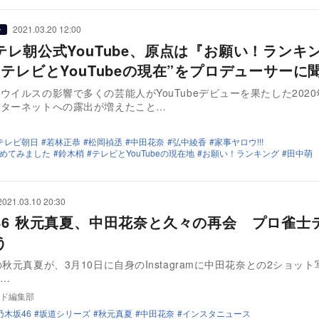
2021.03.20 12:00
ー
テレ朝公式YouTube、原点は『お願い！ランキ
“テレビとYouTubeの現在”をプロデューサーに
ウイルスの影響で多くの芸能人がYouTubeデビューを果たした202
ンターネットへの露出が増えたこと…
テレビ朝日
若林正恭
松岡禎丞
中田花奈
弘中綾香
家事ヤロウ!!!
めてみました
鈴木梢
テレビとYouTubeの現在地
お願い！ランキング
田中萌
2021.03.10 20:30
46 秋元真夏、中田花奈と久々の再会 プロ雀士
う
の秋元真夏が、3月10日に自身のInstagramに中田花奈との2ショッ
稿した。 …
ド編集部
乃木坂46
坂道シリーズ
秋元真夏
中田花奈
インスタニュース