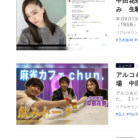
中田花
み 生
本日9月1
（TBS系
リアルサウン
乃木坂46
ニュース
アルコ
場 中
アルコ＆ピ
た。 【ト
リアルサウン
芸人
YouT