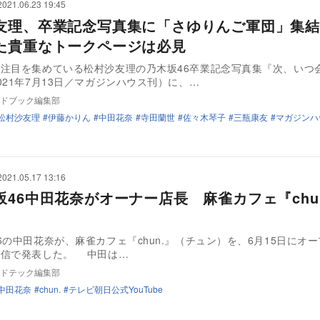
2021.06.23 19:45
友理、卒業記念写真集に「さゆりんご軍団」集結
た貴重なトークページは必見
注目を集めている松村沙友理の乃木坂46卒業記念写真集『次、いつ
021年7月13日／マガジンハウス刊）に、…
ドブック編集部
松村沙友理
伊藤かりん
中田花奈
寺田蘭世
佐々木琴子
三瓶康友
マガジンハ
2021.05.17 13:16
坂46中田花奈がオーナー店長 麻雀カフェ『chu
6の中田花奈が、麻雀カフェ『chun.』（チュン）を、6月15日にオ
ことを生配信で発表した。 中田は…
ドテック編集部
中田花奈
chun.
テレビ朝日公式YouTube