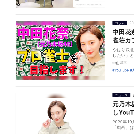
20
コラム
中田花
雀荘カ
やはり決
したい」と
中山洋平
YouTube
ニュース
元乃木
しYou
2020年
「動画、