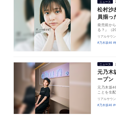
ニュース
松村沙
員揃っ
発売前から
る？』（2
リアルサウン
乃木坂46
ニュース
元乃木
ープン
元乃木坂4
リアルサウン
乃木坂46