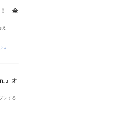
！ 全
会え
ウス
n.』オ
ープンする