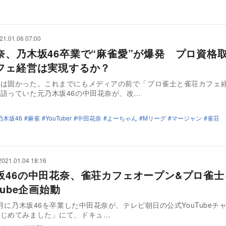
21.01.06 07:00
奈、乃木坂46卒業で“麻雀愛”が爆発 プロ資格
フェ経営は実現するか？
意は固かった。これまでにもメディアの前で「プロ雀士と雀荘カフェ
語っていた元乃木坂46の中田花奈が、改…
乃木坂46
麻雀
YouTuber
中田花奈
よーちゃん
Mリーグ
マージャン
雀荘
2021.01.04 18:16
坂46の中田花奈、雀荘カフェオープン&プロ雀士
Tube企画始動
10月に乃木坂46を卒業した中田花奈が、テレビ朝日の公式YouTubeチ
はじめてみました」にて、ドキュ…