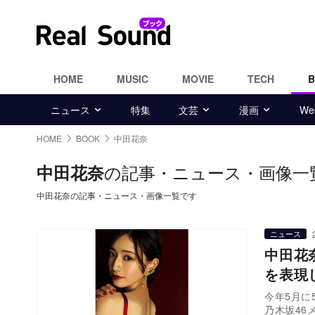
HOME
MUSIC
MOVIE
TECH
ニュース
特集
文芸
漫画
W
HOME
BOOK
中田花奈
の記事・ニュース・画像一
中田花奈
中田花奈の記事・ニュース・画像一覧です
ニュース
中田花
を表現
今年5月に
乃木坂46