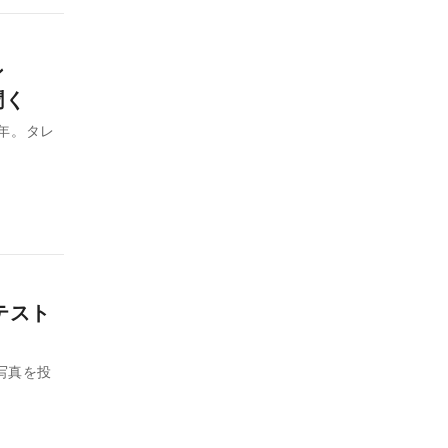
ン
聞く
0年。タレ
テスト
ト写真を投