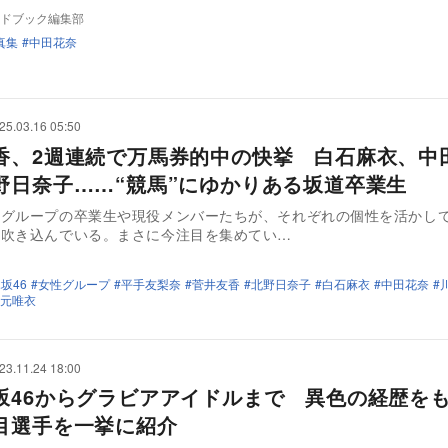
ドブック編集部
真集
中田花奈
25.03.16 05:50
香、2週連続で万馬券的中の快挙 白石麻衣、中
野日奈子……“競馬”にゆかりある坂道卒業生
道グループの卒業生や現役メンバーたちが、それぞれの個性を活かし
を吹き込んでいる。まさに今注目を集めてい…
坂46
女性グループ
平手友梨奈
菅井友香
北野日奈子
白石麻衣
中田花奈
元唯衣
23.11.24 18:00
坂46からグラビアアイドルまで 異色の経歴を
目選手を一挙に紹介