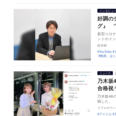
インタビュ
好調の
グ』 
新型コロナ
ントのイ
鈴木梢
YouTube
動画、はじ
ニュース
乃木坂
合格祝
乃木坂46
リアルサウン
アイドル