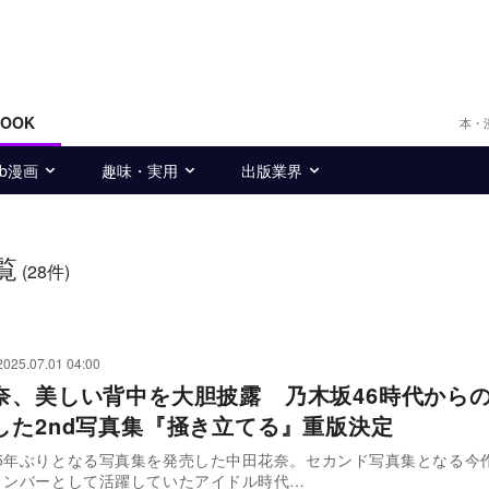
BOOK
本・
eb漫画
趣味・実用
出版業界
覧
(28件)
2025.07.01 04:00
奈、美しい背中を大胆披露 乃木坂46時代から
した2nd写真集『掻き立てる』重版決定
5年ぶりとなる写真集を発売した中田花奈。セカンド写真集となる今
メンバーとして活躍していたアイドル時代…