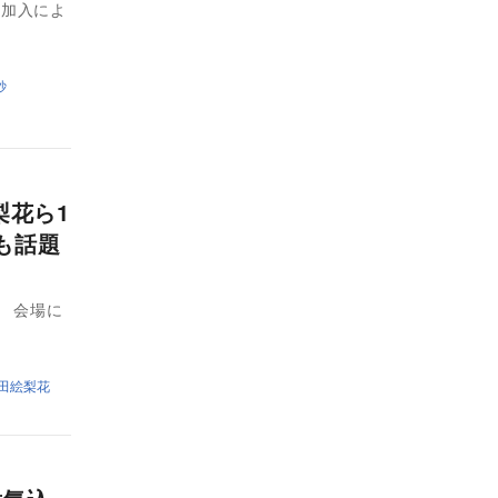
ム加入によ
紗
梨花ら1
も話題
。 会場に
田絵梨花