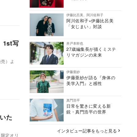
伊藤比呂美、阿川佐和子
阿川佐和子×伊藤比呂美
「女じまい」対談
1st写
井戸本幹也
27歳編集長が描くミステ
リマガジンの未来
発売）よ
伊藤亜紗
伊藤亜紗が語る『身体の
美学入門』と感性
真門浩平
日常を驚きに変える新
鋭・真門浩平の世界
ていた
インタビュー記事をもっと見る
ス限定オリ