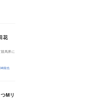
田花
て競馬界に
川崎龍也
もつMリ