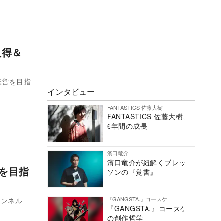
取得＆
経営を目指
インタビュー
FANTASTICS 佐藤大樹
FANTASTICS 佐藤大樹、
6年間の成長
濱口竜介
濱口竜介が紐解くブレッ
を目指
ソンの『覚書』
『GANGSTA.』コースケ
ャンネル
『GANGSTA.』コースケ
の創作哲学