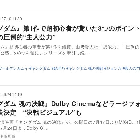
.07.10 11:30
グダム』第1作で超初心者が驚いた3つのポイン
の圧倒的“主人公力”
ダム』超初心者の筆者が第1作を鑑賞。山﨑賢人の「憑依力」「圧倒的
公感」の3つを軸に、シリーズを牽引し続…
ゴールデンカムイ
キングダム
結理乃
キングダム 魂の決戦
ジョン万
殺人の門
.06.24 14:19
ダム 魂の決戦』Dolby Cinemaなどラージフ
映決定 “決戦ビジュアル”も
演映画『キングダム 魂の決戦』が、公開日の7月17日よりMX4D、4
月24日よりDolby Ci…
ド映画部