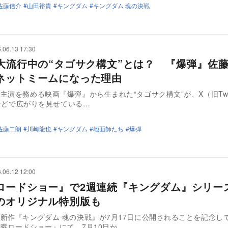
佐藤信介
山田裕貴
キングダム
キングダム 魂の決戦
.06.13 17:30
で大流行中の“タゴサク構文”とは？ 『爆弾』佐
ネットミームになった理由
主演を務める映画『爆弾』から生まれた“タゴサク構文”が、X（旧Twit
beなどで広がりを見せている…
佐藤二朗
川崎龍也
キングダム
地面師たち
爆弾
.06.12 12:00
ロードショー』で2週連続『キングダム』シリー
のオリジナル特別版も
新作『キングダム 魂の決戦』が7月17日に公開されることを記念し
曜ロードショー』にて、7月10日か…