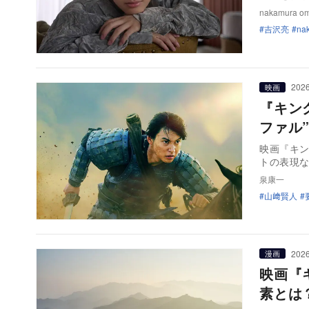
nakamura o
吉沢亮
na
2026
映画
『キン
ファル
映画『キン
トの表現
泉康一
山﨑賢人
2026
漫画
映画『
素とは