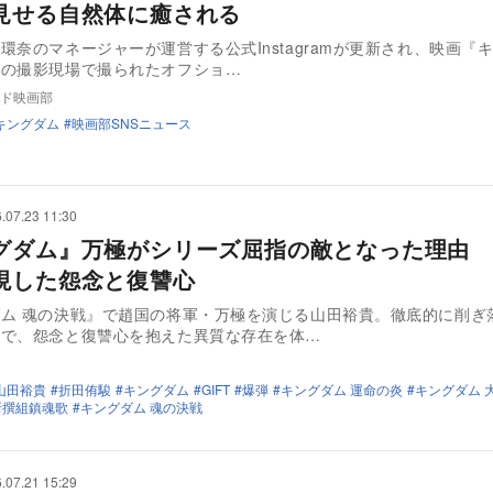
見せる自然体に癒される
環奈のマネージャーが運営する公式Instagramが更新され、映画『
』の撮影現場で撮られたオフショ…
ド映画部
キングダム
映画部SNSニュース
.07.23 11:30
グダム』万極がシリーズ屈指の敵となった理由 
現した怨念と復讐心
ム 魂の決戦』で趙国の将軍・万極を演じる山田裕貴。徹底的に削ぎ
技で、怨念と復讐心を抱えた異質な存在を体…
山田裕貴
折田侑駿
キングダム
GIFT
爆弾
キングダム 運命の炎
キングダム 
新撰組鎮魂歌
キングダム 魂の決戦
.07.21 15:29