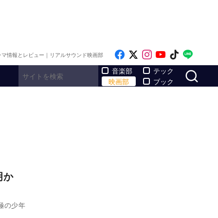
Like on Facebook
Follow on x
Follow on Inst
Follow on Y
Follow on
Follo
ラマ情報とレビュー｜リアルサウンド映画部
サ
音楽部
テック
映画部
ブック
明か
極の少年