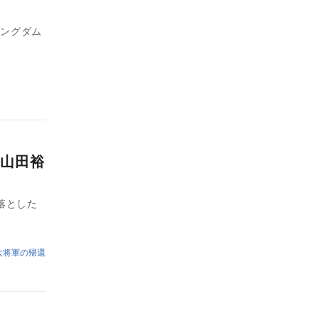
キングダム
山田裕
落とした
大将軍の帰還