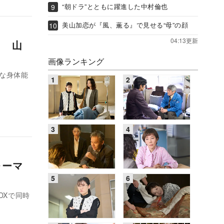
“朝ドラ”とともに躍進した中村倫也
美山加恋が『風、薫る』で見せる“母”の顔
04:13更新
ト 山
画像ランキング
な身体能
ォーマ
DXで同時