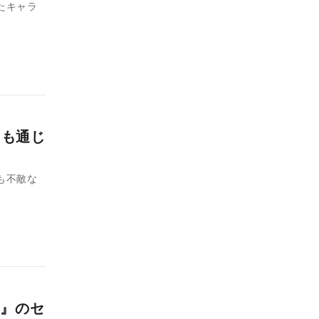
たキャラ
にも通じ
も不敵な
』のセ