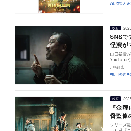
山﨑賢人
2026
映画
SNS
怪演が
山田裕貴が
YouTu
川崎龍也
山田裕貴
2026
映画
『金曜
督監修
シリーズ最
レビ系『金