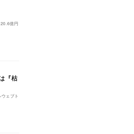
破
0.6億円
位は『枯
ルウェブト