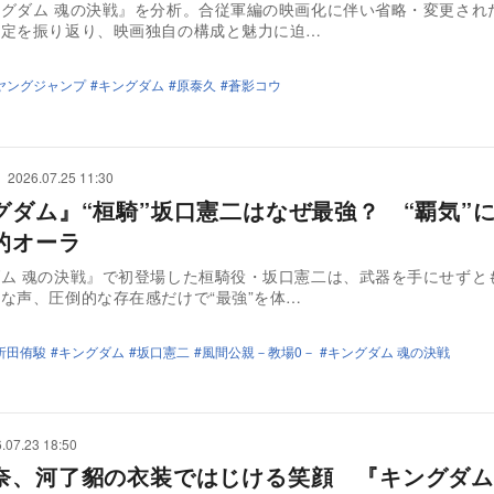
グダム 魂の決戦』を分析。合従軍編の映画化に伴い省略・変更され
設定を振り返り、映画独自の構成と魅力に迫…
ヤングジャンプ
キングダム
原泰久
蒼影コウ
2026.07.25 11:30
グダム』“桓騎”坂口憲二はなぜ最強？ “覇気”
的オーラ
ム 魂の決戦』で初登場した桓騎役・坂口憲二は、武器を手にせずと
な声、圧倒的な存在感だけで“最強”を体…
折田侑駿
キングダム
坂口憲二
風間公親－教場0－
キングダム 魂の決戦
.07.23 18:50
奈、河了貂の衣装ではじける笑顔 『キングダム