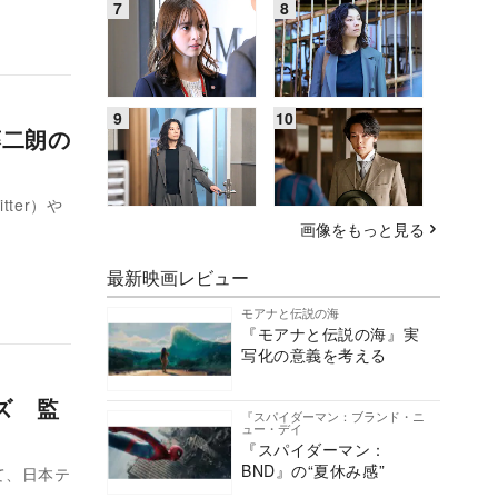
藤二朗の
ter）や
画像をもっと見る
最新映画レビュー
モアナと伝説の海
『モアナと伝説の海』実
写化の意義を考える
ズ 監
『スパイダーマン：ブランド・ニ
ュー・デイ
『スパイダーマン：
BND』の“夏休み感”
て、日本テ