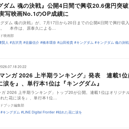
グダム 魂の決戦』公開4日間で興収20.6億円突
年実写映画No.1のOP成績に
グダム 魂の決戦』が、7月17日から20日までの公開4日間で興行収入2
た。 本作は、原泰久による…
ド映画部
﨑賢人
吉沢亮
佐藤信介
橋本環奈
山田裕貴
キングダム
キングダム 魂の決戦
2026.07.18 20:22
Eマンガ 2026 上半期ランキング」発表 連載1
に涙を』、単行本1位は『キングダム』
マンガ 2026 上半期ランキング」トップ20が公開。連載1位はオリジナ
れた花に涙を』、単行本1位…
ドブック編集部
キングダム
LINE Digital Frontier
枯れた花に涙を