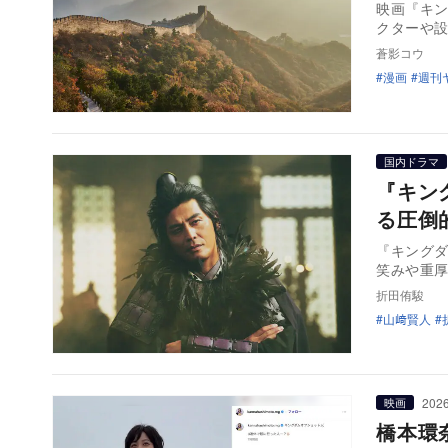
映画『キン
クターや
蒼影コウ
漫画
週刊
国内ドラマ
『キン
る圧倒
『キングダ
笑みや重厚
折田侑駿
山﨑賢人
2026
映画
橋本環