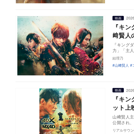
2026
映画
『キン
﨑賢人
『キング
力」「主人
結理乃
山﨑賢人
2026
映画
『キング
ット上
山﨑賢人主
公開され、7
リアルサウン