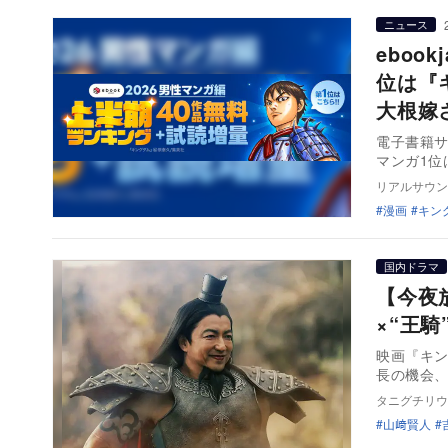
ニュース
eboo
位は『
大根嫁
電子書籍サ
マンガ1位
リアルサウン
漫画
キン
国内ドラマ
【今夜
×“王
映画『キ
長の機会
タニグチリウ
山﨑賢人