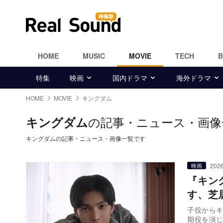
HOME
MUSIC
MOVIE
TECH
特集
映画
国内ドラマ
海外ドラマ
HOME
MOVIE
キングダム
の記事・ニュース・画像
キングダム
キングダムの記事・ニュース・画像一覧です
2026
映画
『キン
す、芝
子役からキ
期役を演じ