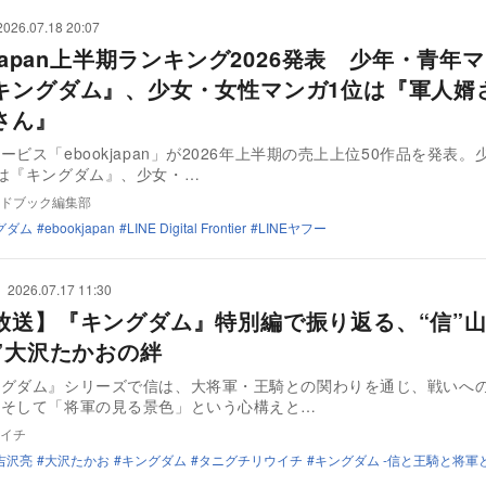
2026.07.18 20:07
kjapan上半期ランキング2026発表 少年・青年
キングダム』、少女・女性マンガ1位は『軍人婿
さん』
ービス「ebookjapan」が2026年上半期の売上上位50作品を発表
は『キングダム』、少女・…
ドブック編集部
グダム
ebookjapan
LINE Digital Frontier
LINEヤフー
2026.07.17 11:30
放送】『キングダム』特別編で振り返る、“信”
騎”大沢たかおの絆
ングダム』シリーズで信は、大将軍・王騎との関わりを通じ、戦いへ
、そして「将軍の見る景色」という心構えと…
イチ
吉沢亮
大沢たかお
キングダム
タニグチリウイチ
キングダム -信と王騎と将軍と