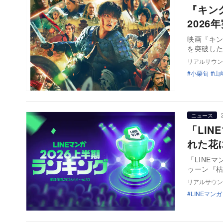
『キン
2026
映画『キン
を突破し
リアルサウン
小栗旬
山
ニュース
「LIN
れた花
「LINE
ゥーン『枯
リアルサウン
LINEマンガ