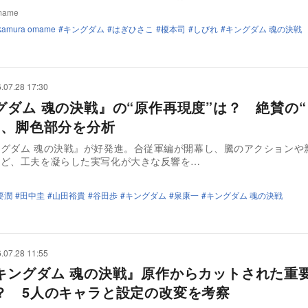
mame
kamura omame
キングダム
はぎひさこ
榎本司
しびれ
キングダム 魂の決戦
.07.28 17:30
グダム 魂の決戦』の“原作再現度”は？ 絶賛の
”、脚色部分を分析
グダム 魂の決戦』が好発進。合従軍編が開幕し、騰のアクションや
など、工夫を凝らした実写化が大きな反響を…
要潤
田中圭
山田裕貴
谷田歩
キングダム
泉康一
キングダム 魂の決戦
.07.28 11:55
キングダム 魂の決戦』原作からカットされた重
？ 5人のキャラと設定の改変を考察