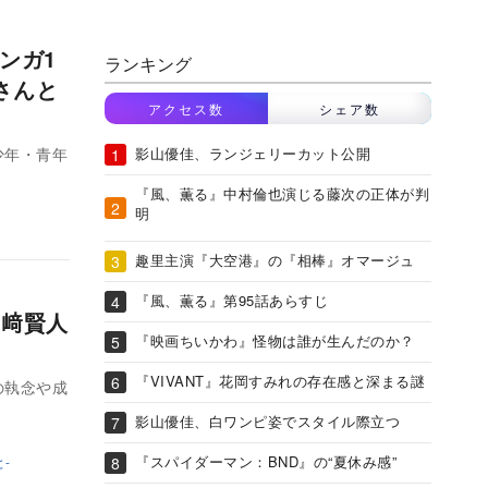
マンガ1
ランキング
さんと
アクセス数
シェア数
。少年・青年
影山優佳、ランジェリーカット公開
『風、薫る』中村倫也演じる藤次の正体が判
明
趣里主演『大空港』の『相棒』オマージュ
『風、薫る』第95話あらすじ
山﨑賢人
『映画ちいかわ』怪物は誰が生んだのか？
『VIVANT』花岡すみれの存在感と深まる謎
の執念や成
影山優佳、白ワンピ姿でスタイル際立つ
『スパイダーマン：BND』の“夏休み感”
-