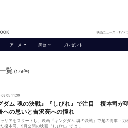
BOOK
映画ニュース・TVド
アニメ
舞台
プレゼント
一覧
(179件)
.08.05 11:30
グダム 魂の決戦』『しびれ』で注目 榎本司が
居への思いと吉沢亮への憧れ
ャリアをスタートし、映画『キングダム 魂の決戦』で趙の将軍・万
た榎本司。9月公開の映画『しびれ』では…