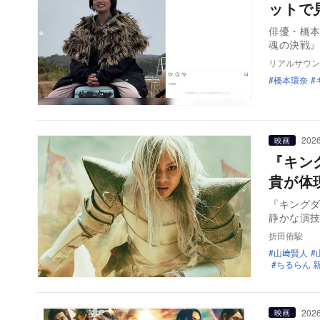
ットで
俳優・橋本
魂の決戦
リアルサウン
橋本環奈
2026
映画
『キン
貴が体
『キングダ
静かな演
折田侑駿
山﨑賢人
ちるらん 
2026
映画