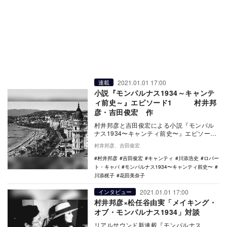
2021.01.01 17:00
連載
小説『モンパルナス1934～キャンテ
ィ前史～』エピソード1 村井邦
彦・吉田俊宏 作
村井邦彦と吉田俊宏による小説『モンパル
ナス1934〜キャンティ前史〜』エピソード
1は、1971年1月のフランス・カンヌから幕
村井邦彦、吉田俊宏
を開…
村井邦彦
吉田俊宏
キャンティ
川添浩史
ロバー
ト・キャパ
モンパルナス1934〜キャンティ前史〜
川添梶子
花田美奈子
2021.01.01 17:00
インタビュー
村井邦彦×松任谷由実「メイキング・
オブ・モンパルナス1934」対談
リアルサウンド新連載『モンパルナス