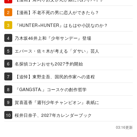
【漫画】不老不死の男に恋人ができたら？
『HUNTER×HUNTER』はもはや小説なのか？
乃木坂46井上和『少年サンデー』登場
エバース・佐々木が考える「ダサい」芸人
名探偵コナンおせち2027予約開始
【追悼】東野圭吾、国民的作家への道程
『GANGSTA.』コースケの創作哲学
賀喜遥香『週刊少年チャンピオン』表紙に
桜井日奈子、2027年カレンダーブック
03:16更新