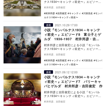
ナス1934〜キャンティ前史〜』エピソード
9では、1937年のパリ万国博覧会から1939
村井邦彦、吉田俊宏
年…
村井邦彦
吉田俊宏
キャンティ
川添浩史
モンパ
ルナス1934〜キャンティ前史〜
2021.10.29 17:00
連載
小説『モンパルナス1934～キャンテ
ィ前史～』エピソード8 富士子とゲ
ルダ 1936-1937 村井邦彦・吉田
俊宏 作
村井邦彦と吉田俊宏による小説『モンパル
ナス1934〜キャンティ前史〜』エピソード
8では、川添紫郎（浩史）がレピュブリック
村井邦彦、吉田俊宏
広場にて…
村井邦彦
吉田俊宏
キャンティ
川添浩史
モンパ
ルナス1934〜キャンティ前史〜
2021.09.12 12:00
連載
小説『モンパルナス1934～キャンテ
ィ前史～』エピソード7 パリーキャ
パとゲルダ 村井邦彦・吉田俊宏 作
村井邦彦と吉田俊宏による小説『モンパル
ナス1934〜キャンティ前史〜』エピソード
7では、川添紫郎（浩史）の人生に大きな影
村井邦彦、吉田俊宏
響を与え…