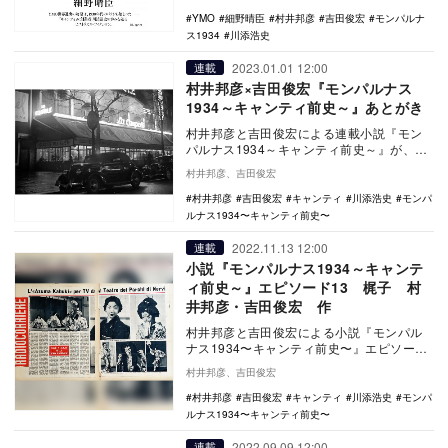
ド』にて連載し…
YMO
細野晴臣
村井邦彦
吉田俊宏
モンパルナ
ス1934
川添浩史
2023.01.01 12:00
連載
村井邦彦×吉田俊宏『モンパルナス
1934～キャンティ前史～』あとがき
村井邦彦と吉田俊宏による連載小説『モン
パルナス1934～キャンティ前史～』が、
2022年12月25日に最終回を迎えた。2020
村井邦彦、吉田俊宏
年…
村井邦彦
吉田俊宏
キャンティ
川添浩史
モンパ
ルナス1934〜キャンティ前史〜
2022.11.13 12:00
連載
小説『モンパルナス1934～キャンテ
ィ前史～』エピソード13 梶子 村
井邦彦・吉田俊宏 作
村井邦彦と吉田俊宏による小説『モンパル
ナス1934〜キャンティ前史〜』エピソード
13では、川添浩史が第2回アヅマカブキの欧
村井邦彦、吉田俊宏
米ツア…
村井邦彦
吉田俊宏
キャンティ
川添浩史
モンパ
ルナス1934〜キャンティ前史〜
2022.09.09 12:00
連載