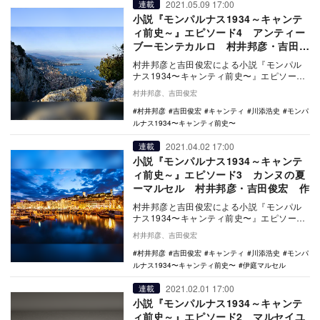
2021.05.09 17:00
連載
小説『モンパルナス1934～キャンテ
ィ前史～』エピソード4 アンティー
ブーモンテカルロ 村井邦彦・吉田俊
宏 作
村井邦彦と吉田俊宏による小説『モンパル
ナス1934〜キャンティ前史〜』エピソード
4では、川添紫郎（浩史）が伊庭家の人々と
村井邦彦、吉田俊宏
交流を深…
村井邦彦
吉田俊宏
キャンティ
川添浩史
モンパ
ルナス1934〜キャンティ前史〜
2021.04.02 17:00
連載
小説『モンパルナス1934～キャンテ
ィ前史～』エピソード3 カンヌの夏
ーマルセル 村井邦彦・吉田俊宏 作
村井邦彦と吉田俊宏による小説『モンパル
ナス1934〜キャンティ前史〜』エピソード
3では、川添紫郎（浩史）が夏のフランス・
村井邦彦、吉田俊宏
カンヌに…
村井邦彦
吉田俊宏
キャンティ
川添浩史
モンパ
ルナス1934〜キャンティ前史〜
伊庭マルセル
2021.02.01 17:00
連載
小説『モンパルナス1934～キャンテ
ィ前史～』エピソード2 マルセイユ