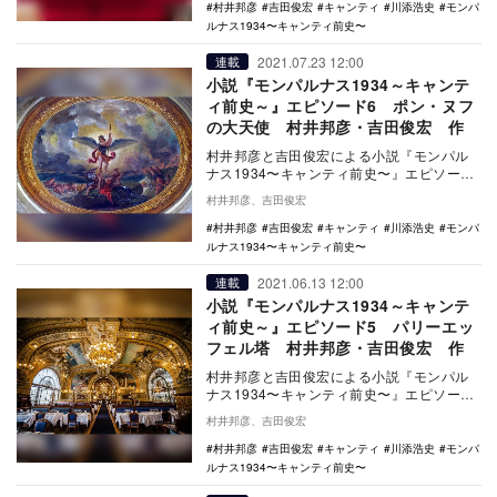
村井邦彦
吉田俊宏
キャンティ
川添浩史
モンパ
ルナス1934〜キャンティ前史〜
2021.07.23 12:00
連載
小説『モンパルナス1934～キャンテ
ィ前史～』エピソード6 ポン・ヌフ
の大天使 村井邦彦・吉田俊宏 作
村井邦彦と吉田俊宏による小説『モンパル
ナス1934〜キャンティ前史〜』エピソード
6では、川添紫郎（浩史）が井上清一ととも
村井邦彦、吉田俊宏
に、後に…
村井邦彦
吉田俊宏
キャンティ
川添浩史
モンパ
ルナス1934〜キャンティ前史〜
2021.06.13 12:00
連載
小説『モンパルナス1934～キャンテ
ィ前史～』エピソード5 パリーエッ
フェル塔 村井邦彦・吉田俊宏 作
村井邦彦と吉田俊宏による小説『モンパル
ナス1934〜キャンティ前史〜』エピソード
5では、川添紫郎（浩史）が特高警察らしき
村井邦彦、吉田俊宏
背広男か…
村井邦彦
吉田俊宏
キャンティ
川添浩史
モンパ
ルナス1934〜キャンティ前史〜