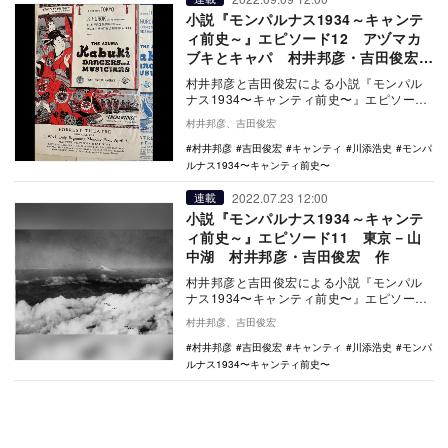
小説『モンパルナス1934～キャンテ
ィ前史～』エピソード12 アヅマカ
ブキとキャパ 村井邦彦・吉田俊宏
作
村井邦彦と吉田俊宏による小説『モンパル
ナス1934〜キャンティ前史〜』エピソード
12では、終戦から3年後、川添紫郎が「川添
村井邦彦、吉田俊宏
浩史」…
村井邦彦
吉田俊宏
キャンティ
川添浩史
モンパ
ルナス1934〜キャンティ前史〜
2022.07.23 12:00
連載
小説『モンパルナス1934～キャンテ
ィ前史～』エピソード11 東京－山
中湖 村井邦彦・吉田俊宏 作
村井邦彦と吉田俊宏による小説『モンパル
ナス1934〜キャンティ前史〜』エピソード
11では、国際文化交流プロデューサーとし
村井邦彦、吉田俊宏
て活動す…
村井邦彦
吉田俊宏
キャンティ
川添浩史
モンパ
ルナス1934〜キャンティ前史〜