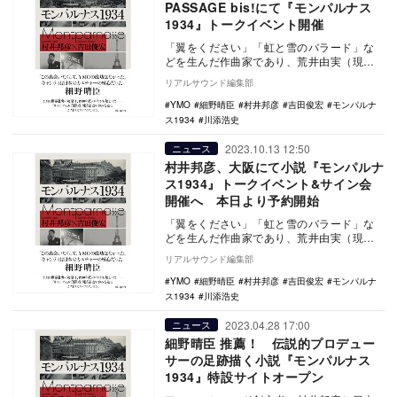
PASSAGE bis!にて『モンパルナス
1934』トークイベント開催
「翼をください」「虹と雪のバラード」な
どを生んだ作曲家であり、荒井由実（現・
松任谷由実）やYMOを輩出したアルファレ
リアルサウンド編集部
コードの設立…
YMO
細野晴臣
村井邦彦
吉田俊宏
モンパルナ
ス1934
川添浩史
2023.10.13 12:50
ニュース
村井邦彦、大阪にて小説『モンパルナ
ス1934』トークイベント&サイン会
開催へ 本日より予約開始
「翼をください」「虹と雪のバラード」な
どを生んだ作曲家であり、荒井由実（現・
松任谷由実）やYMOを輩出したアルファレ
リアルサウンド編集部
コードの設立…
YMO
細野晴臣
村井邦彦
吉田俊宏
モンパルナ
ス1934
川添浩史
2023.04.28 17:00
ニュース
細野晴臣 推薦！ 伝説的プロデュー
サーの足跡描く小説『モンパルナス
1934』特設サイトオープン