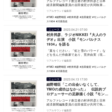
アルファレコード創立者の村井邦彦と日本
経済新聞編集委員の吉田俊宏が共同執筆し
た小説『モンパルナス1934』（4月30日発
リアルサウンド編集部
売／株式…
YMO
細野晴臣
村井邦彦
吉田俊宏
モンパルナ
ス1934
川添浩史
2023.04.21 07:00
ニュース
村井邦彦、ラジオNIKKEI『大人のラ
ヂオ』出演 小説『モンパルナス
1934』を語る
「翼をください」「虹と雪のバラード」な
どを生んだ作曲家であり、荒井由実（現・
松任谷由実）やYMOを輩出したアルファレ
リアルサウンド編集部
コードの設立…
YMO
細野晴臣
村井邦彦
吉田俊宏
モンパルナ
ス1934
川添浩史
2023.04.13 17:00
ニュース
細野晴臣「この出会いなくして、
YMOの成功はなかった」 伝説的プ
ロデューサーの足跡描く小説『モンパ
ルナス1934』刊行へ
アルファレコード創立者の村井邦彦と日本
経済新聞編集委員の吉田俊宏が共同で執筆
し、総合カルチャーサイト『リアルサウン
リアルサウンド編集部