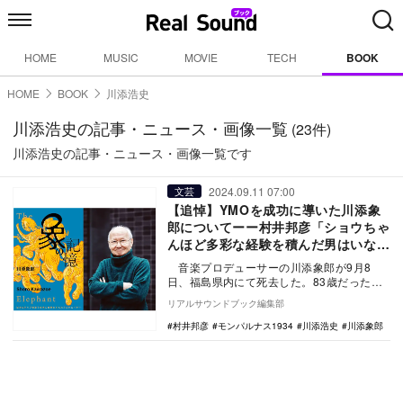
HOME
MUSIC
MOVIE
TECH
BOOK
HOME
BOOK
川添浩史
川添浩史の記事・ニュース・画像一覧
(23件)
川添浩史の記事・ニュース・画像一覧です
2024.09.11 07:00
文芸
【追悼】YMOを成功に導いた川添象
郎についてーー村井邦彦「ショウちゃ
んほど多彩な経験を積んだ男はいな
い」
音楽プロデューサーの川添象郎が9月8
日、福島県内にて死去した。83歳だった。
1969年にミュージカル「ヘアー」来日公
リアルサウンドブック編集部
演…
村井邦彦
モンパルナス1934
川添浩史
川添象郎