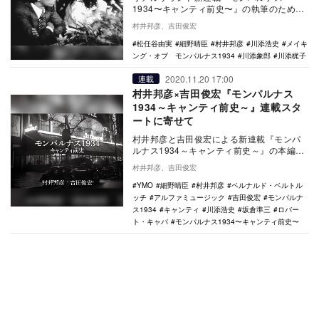
1934〜キャンティ前史〜』の執筆のため
に、著者の村井邦彦と吉田俊宏は現在、
村井邦彦、吉田俊宏
様々な関係者に話を…
松任谷由実
細野晴臣
村井邦彦
川添浩史
メイキ
ング・オブ モンパルナス1934
川添象郎
川添梶子
2020.11.20 17:00
連載
村井邦彦×吉田俊宏『モンパルナス
1934～キャンティ前史～』連載スタ
ートに寄せて
村井邦彦と吉田俊宏による新連載『モンパ
ルナス1934～キャンティ前史～』の本編ス
タートに先駆けて、両人より寄せられた序
村井邦彦、吉田俊宏
文を掲載す…
YMO
細野晴臣
村井邦彦
ベルナルド・ベルトル
ッチ
アルファミュージック
吉田俊宏
モンパルナ
ス1934
キャンティ
川添浩史
坂倉準三
ロバー
ト・キャパ
モンパルナス1934〜キャンティ前史〜