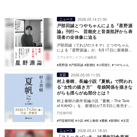
2026.05.14 21:30
ニュース
戸部田誠とつやちゃんによる『星野源
論』刊行へ 芸能史と音楽批評から表
現者の全体像に迫る
戸部田誠（てれびのスキマ）とつやちゃん
による『星野源論』が、6月17日に新潮新書
より刊行される。芸能史と音楽批評の両面
リアルサウンドブック編集部
から、音楽…
星野源
戸部田誠
新潮社
小田部仁
つやちゃん
2026.05.05 11:55
文芸
村上春樹、長編小説『夏帆』で問われ
る“女性の描き方” 母娘関係を描きな
がらも揺らがぬ部分とは？
村上春樹の新作長編小説『夏帆－The Tale
of KAHO-』を、新潮社が7月3日に発売する
と発表した。村上は2024年から…
円堂都司昭
円堂都司昭
小説
村上春樹
夏帆
新潮社
文芸
2026.05.01 18:33
ニュース
「コミックバンチ」25周年記念原画