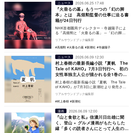
2026.06.25 17:48
ニュース
『火垂るの墓』もう一つの「幻の脚
本」とは 高畑勲監督の仕事に迫る書
籍が24日刊行
NHK首都圏局ディレクター・寺越陽子によ
る『高畑勲と「火垂るの墓」 ─「幻の脚
本」と「7冊の構想ノート」を読み解く』が
リアルサウンドブック編集部
新潮社より…
高畑勲
火垂るの墓
新潮社
寺越陽子
2026.06.09 12:30
ニュース
村上春樹の最新長編小説『夏帆 The
Tale of KAHO』7月3日刊行へ 初の
女性単独主人公が描かれる全1巻の物
語
村上春樹の最新長編小説『夏帆 The Tale
of KAHO』が7月3日に新潮社より発売され
る。長編作品としては初めて女性単独…
リアルサウンドブック編集部
村上春樹
新潮社
2026.06.09 12:00
漫画
『山と食欲と私』信濃川日出雄に聞
く、登山 × グルメ漫画がもたらした
縁「多くの読者さんにとって人生の一