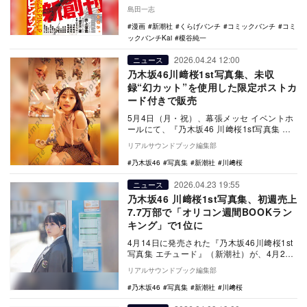
「週刊コミックバンチ」創刊以来、「月刊
島田一志
コミ…
漫画
新潮社
くらげバンチ
コミックバンチ
コミ
ックバンチKai
榎谷純一
2026.04.24 12:00
ニュース
乃木坂46川﨑桜1st写真集、未収
録“幻カット”を使用した限定ポストカ
ード付きで販売
5月4日（月・祝）、幕張メッセ イベントホ
ールにて、『乃木坂46 川﨑桜1st写真集 エ
チュード』（新潮社）が、未収録カットを
リアルサウンドブック編集部
使…
乃木坂46
写真集
新潮社
川﨑桜
2026.04.23 19:55
ニュース
乃木坂46 川﨑桜1st写真集、初週売上
7.7万部で「オリコン週間BOOKラン
キング」で1位に
4月14日に発売された『乃木坂46川﨑桜1st
写真集 エチュード』（新潮社）が、4月23
日発表の「オリコン週間BOOKランキング…
リアルサウンドブック編集部
乃木坂46
写真集
新潮社
川﨑桜