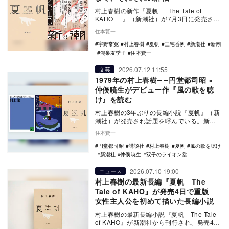
村上春樹の新作『夏帆――The Tale of
KAHO――』（新潮社）が7月3日に発売され
た。村上作品のなかでも「女性を主人公…
住本賢一
宇野常寛
村上春樹
夏帆
三宅香帆
新潮社
新潮
鴻巣友季子
住本賢一
2026.07.12 11:55
文芸
1979年の村上春樹――円堂都司昭 ×
仲俣暁生がデビュー作『風の歌を聴
け』を読む
村上春樹の3年ぶりの長編小説『夏帆』（新
潮社）が発売され話題を呼んでいる。新作
をどのように評価するにせよ、1979年に作
住本賢一
家デビュ…
円堂都司昭
講談社
村上春樹
夏帆
風の歌を聴け
新潮社
仲俣暁生
双子のライオン堂
2026.07.10 19:00
ニュース
村上春樹の最新長編『夏帆 The
Tale of KAHO』が発売4日で重版
女性主人公を初めて描いた長編小説
村上春樹の最新長編小説『夏帆 The Tale
of KAHO』が新潮社から刊行され、発売4日