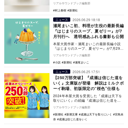
で5万部の重版が決定した。累計30…
リアルサウンドブック編集部
村上春樹
新潮社
2026.06.29 18:18
ニュース
瀬尾まいこ初、料理が主役の最新長編
『はじまりのスープ、夏ゼリー』が7
月刊行へ 透明感あふれる書影も公開
本屋大賞作家・瀬尾まいこの最新長編小説
『はじまりのスープ、夏ゼリー』が7月29日
に新潮社より刊行される。料理を中心に据
リアルサウンドブック編集部
えた物語で…
小説
新潮社
瀬尾まいこ
2026.06.25 17:51
ニュース
【250万部突破】『成瀬は信じた道を
いく』文庫版が登場 解説はミルクボ
ーイ駒場、初版限定の“桜色”仕様も
2024年本屋大賞を受賞した『成瀬は天下を
取りにいく』の続編『成瀬は信じた道をい
く』の文庫版が6月24日に新潮文庫より発売
リアルサウンドブック編集部
された…
新潮社
新潮文庫
成瀬は天下を取りにいく
宮島未
奈
成瀬は信じた道をいく