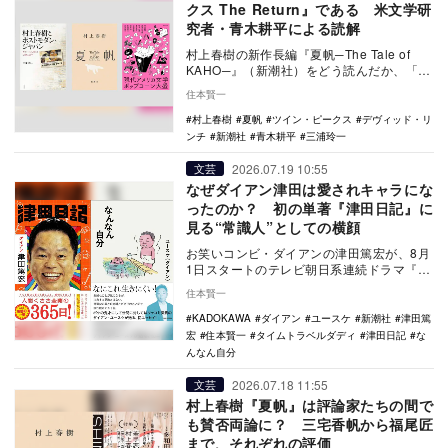
クス The Return』である 米文学研
究者・青木耕平による読解
村上春樹の新作長編『夏帆─The Tale of
KAHO─』（新潮社）をどう読んだか、「村
上春樹ファン」を自認するアメリカ文学…
住本賢一
村上春樹
夏帆
ツイン・ピークス
デヴィッド・リ
ンチ
新潮社
青木耕平
三浦玲一
2026.07.19 10:55
文芸
なぜダイアン津田は愛されキャラにな
ったのか？ 初の単著『津田日記』に
見る“常識人”としての横顔
お笑いコンビ・ダイアンの津田篤宏が、8月
1日スタートのテレビ朝日系連続ドラマ『タ
イムトラベルダディ』で主演を務めること
住本賢一
が発表され…
KADOKAWA
ダイアン
ユースケ
新潮社
津田篤
宏
住本賢一
タイムトラベルダディ
津田日記
な
んなん自分
2026.07.18 11:55
文芸
村上春樹『夏帆』は評論家たちの間で
も賛否両論に？ 三宅香帆から福尾匠
まで、それぞれの評価