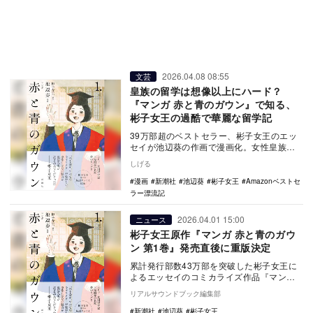
2026.04.08 08:55
文芸
皇族の留学は想像以上にハード？
『マンガ 赤と青のガウン』で知る、
彬子女王の過酷で華麗な留学記
39万部超のベストセラー、彬子女王のエッ
セイが池辺葵の作画で漫画化。女性皇族初
の博士号取得までの猛勉強や、知られざる
しげる
「護衛官」と…
漫画
新潮社
池辺葵
彬子女王
Amazonベストセ
ラー漂流記
2026.04.01 15:00
ニュース
彬子女王原作『マンガ 赤と青のガウ
ン 第1巻』発売直後に重版決定
累計発行部数43万部を突破した彬子女王に
よるエッセイのコミカライズ作品『マンガ
赤と青のガウン 第1巻』が3月25日に発売さ
リアルサウンドブック編集部
れ、…
新潮社
池辺葵
彬子女王