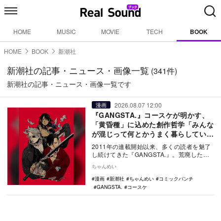
HOME
MUSIC
MOVIE
TECH
BOOK
HOME
BOOK
新潮社
新潮社の記事・ニュース・画像一覧
(341件)
新潮社の記事・ニュース・画像一覧です
2026.08.07 12:00
漫画
『GANGSTA.』コースケが明かす、
「黄昏種」に込めた創作哲学「みんな
が混じって何とかうまく暮らしている
のが当たり前」
2011年の連載開始以来、多くの読者を魅了
し続けてきた『GANGSTA.』。荒廃した
街・エルガストルムを舞台に、便利屋とし
ちゃんめい
て生き…
漫画
新潮社
ちゃんめい
コミックバンチ
GANGSTA.
コースケ