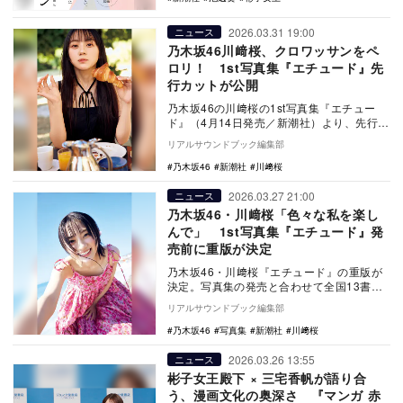
2026.03.31 19:00
ニュース
乃木坂46川﨑桜、クロワッサンをペ
ロリ！ 1st写真集『エチュード』先
行カットが公開
乃木坂46の川﨑桜の1st写真集『エチュー
ド』（4月14日発売／新潮社）より、先行カ
ットが解禁された。 多才なメンバーが…
リアルサウンドブック編集部
乃木坂46
新潮社
川﨑桜
2026.03.27 21:00
ニュース
乃木坂46・川﨑桜「色々な私を楽し
んで」 1st写真集『エチュード』発
売前に重版が決定
乃木坂46・川﨑桜『エチュード』の重版が
決定。写真集の発売と合わせて全国13書店
でのパネル展開催。誕生日当日に特典が届
リアルサウンドブック編集部
く「お誕生…
乃木坂46
写真集
新潮社
川﨑桜
2026.03.26 13:55
ニュース
彬子女王殿下 × 三宅香帆が語り合
う、漫画文化の奥深さ 『マンガ 赤