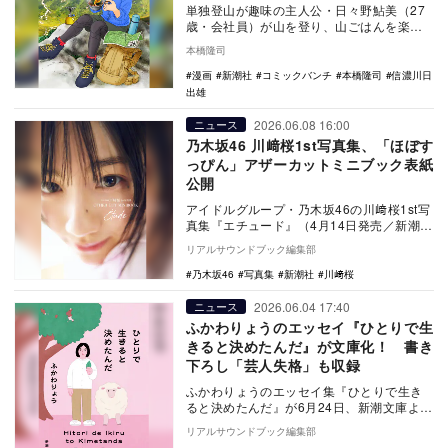
部となっている」
単独登山が趣味の主人公・日々野鮎美（27
歳・会社員）が山を登り、山ごはんを楽し
む姿が描かれる『山と食欲と私』が『くら
本橋隆司
げバンチ』で…
漫画
新潮社
コミックバンチ
本橋隆司
信濃川日
出雄
2026.06.08 16:00
ニュース
乃木坂46 川﨑桜1st写真集、「ほぼす
っぴん」アザーカットミニブック表紙
公開
アイドルグループ・乃木坂46の川﨑桜1st写
真集『エチュード』（4月14日発売／新潮
社）より、購入者の中から抽選で当たる
リアルサウンドブック編集部
「アザー…
乃木坂46
写真集
新潮社
川﨑桜
2026.06.04 17:40
ニュース
ふかわりょうのエッセイ『ひとりで生
きると決めたんだ』が文庫化！ 書き
下ろし「芸人失格」も収録
ふかわりょうのエッセイ集『ひとりで生き
ると決めたんだ』が6月24日、新潮文庫より
刊行される。文庫化にあたり書下ろしのボ
リアルサウンドブック編集部
ーナストラ…