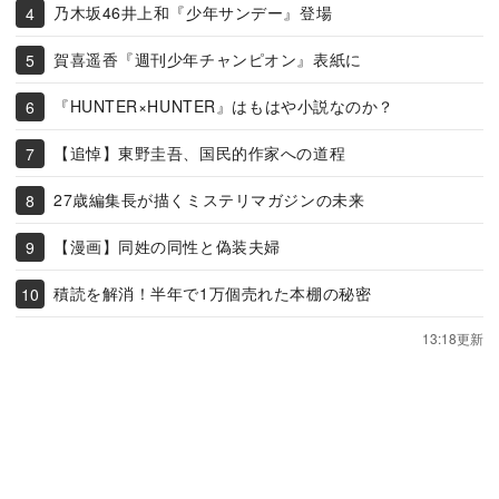
乃木坂46井上和『少年サンデー』登場
賀喜遥香『週刊少年チャンピオン』表紙に
『HUNTER×HUNTER』はもはや小説なのか？
【追悼】東野圭吾、国民的作家への道程
27歳編集長が描くミステリマガジンの未来
【漫画】同姓の同性と偽装夫婦
積読を解消！半年で1万個売れた本棚の秘密
13:18更新