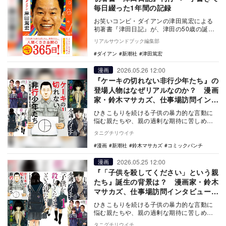
毎日綴った1年間の記録
お笑いコンビ・ダイアンの津田篤宏による
初著書『津田日記』が、津田の50歳の誕生
日にあたる5月27日に新潮社より発売され
リアルサウンドブック編集部
る。202…
ダイアン
新潮社
津田篤宏
2026.05.26 12:00
漫画
『ケーキの切れない非行少年たち』の
登場人物はなぜリアルなのか？ 漫画
家・鈴木マサカズ、仕事場訪問インタ
ビュー【後編】
ひきこもりを続ける子供の暴力的な言動に
悩む親たちや、親の過剰な期待に苦しめら
れる子供たちを描き、非行少年の表面的に
タニグチリウイチ
は分からない心…
漫画
新潮社
鈴木マサカズ
コミックバンチ
2026.05.25 12:00
漫画
『「子供を殺してください」という親
たち』誕生の背景は？ 漫画家・鈴木
マサカズ、仕事場訪問インタビュー
【前編】
ひきこもりを続ける子供の暴力的な言動に
悩む親たちや、親の過剰な期待に苦しめら
れる子供たちを描き、非行少年の表面的に
タニグチリウイチ