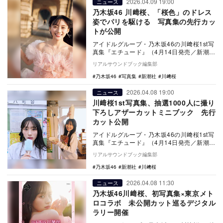
2026.04.09 19:00
ニュース
乃木坂46 川﨑桜、「桜色」のドレス
姿でパリを駆ける 写真集の先行カッ
トが公開
アイドルグループ・乃木坂46の川﨑桜1st写
真集『エチュード』（4月14日発売／新潮
社）より、桜色のドレスをまとってパリを
リアルサウンドブック編集部
駆け抜…
乃木坂46
写真集
新潮社
川﨑桜
2026.04.08 19:00
ニュース
川﨑桜1st写真集、抽選1000人に撮り
下ろしアザーカットミニブック 先行
カット公開
アイドルグループ・乃木坂46の川﨑桜1st写
真集『エチュード』（4月14日発売／新潮
社）より、購入者の中から抽選で当たる
リアルサウンドブック編集部
「アザー…
乃木坂46
新潮社
川﨑桜
2026.04.08 11:30
ニュース
乃木坂46川﨑桜、初写真集×東京メト
ロコラボ 未公開カット巡るデジタル
ラリー開催