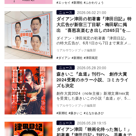
エッセイ
新潮社
ふかわりょう
2026.06.02 21:00
ニュース
ダイアン津田の初著書『津田日記』特
大広告が新宿三丁目駅・梅田駅に掲
出 “喜怒哀楽むき出しの365日”を表
現
ダイアン・津田篤宏の初著書『津田日記』
の特大広告が、6月1日から7日まで東京メト
ロ新宿三丁目駅とOsaka Metro梅田駅に
リアルサウンドブック編集部
掲…
ダイアン
新潮社
津田篤宏
2026.05.28 20:00
ニュース
森きいこ『血道』刊行へ 創作大賞
2024受賞のホラー小説、コミカライ
ズも決定
創作大賞2024（note主催）新潮文庫nex賞
を受賞した森きいこの小説『血道』が、5月
28日に新潮文庫nexより刊行される。漫…
リアルサウンドブック編集部
新潮社
森きいこ
えなかあきひ
2026.05.28 19:15
ニュース
ダイアン津田「映画化待った無し！」
初著書『津田日記』刊行へ 手書きで