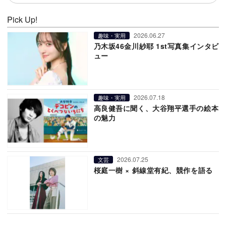
Pick Up!
2026.06.27
趣味・実用
乃木坂46金川紗耶 1st写真集インタビ
ュー
2026.07.18
趣味・実用
高良健吾に聞く、大谷翔平選手の絵本
の魅力
2026.07.25
文芸
桜庭一樹 × 斜線堂有紀、競作を語る