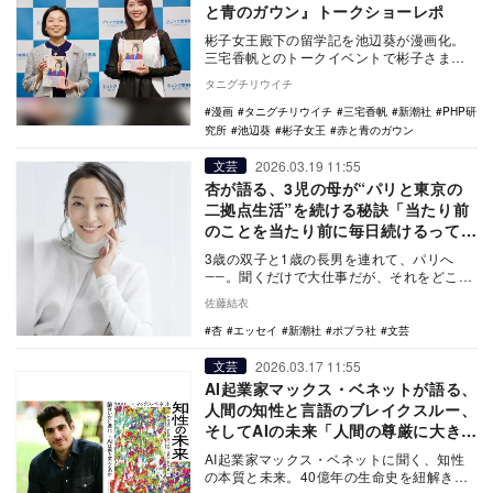
と青のガウン』トークショーレポ
彬子女王殿下の留学記を池辺葵が漫画化。
三宅香帆とのトークイベントで彬子さま
は、漫画の心情表現と日本美術の共通点や
タニグチリウイチ
海外留学への想い…
漫画
タニグチリウイチ
三宅香帆
新潮社
PHP研
究所
池辺葵
彬子女王
赤と青のガウン
2026.03.19 11:55
文芸
杏が語る、3児の母が“パリと東京の
二拠点生活”を続ける秘訣「当たり前
のことを当たり前に毎日続けるってい
うのが大事」
3歳の双子と1歳の長男を連れて、パリへ
――。聞くだけで大仕事だが、それをどこか
軽やかにやってのけるのが女優・杏だ。思
佐藤結衣
い立ったら動…
杏
エッセイ
新潮社
ポプラ社
文芸
2026.03.17 11:55
文芸
AI起業家マックス・ベネットが語る、
人間の知性と言語のブレイクスルー、
そしてAIの未来「人間の尊厳に大きな
問いが生じる」
AI起業家マックス・ベネットに聞く、知性
の本質と未来。40億年の生命史を紐解き、