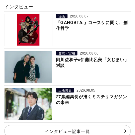
インタビュー
2026.08.07
漫画
『GANGSTA.』コースケに聞く、創
作哲学
2026.08.06
趣味・実用
阿川佐和子×伊藤比呂美「女じまい」
対談
2026.08.05
出版業界
27歳編集長が描くミステリマガジン
の未来
インタビュー記事一覧