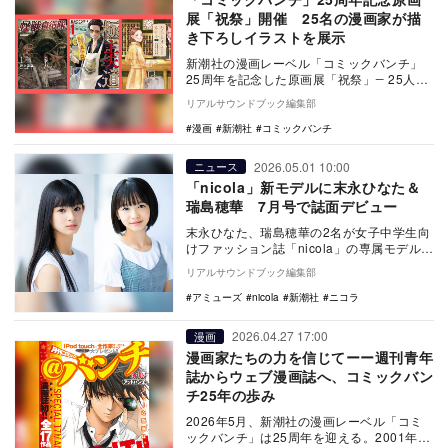
展「祝祭」開催 25名の漫画家が描
き下ろしイラストを展示
新潮社の漫画レーベル「コミックバンチ」
25周年を記念した原画展「祝祭」― 25人の
漫画家が描く、バンチ25周年 ―（バンチ
リアルサウンドブック編集部
展）が…
漫画
新潮社
コミックバンチ
2026.05.01 10:00
ニュース
「nicola」新モデルに末永ひなた＆
瑞島穂華 7月号で誌面デビュー
末永ひなた、瑞島穂華の2名が女子中学生向
けファッション誌「nicola」の専属モデルに
加入。5月1日発売の7月号で誌面デビュー
リアルサウンドブック編集部
す…
アミューズ
nicola
新潮社
ニコラ
2026.04.27 17:00
漫画
漫画家たちの力を信じてーー週刊青年
誌からウェブ漫画誌へ、コミックバン
チ25年の歩み
2026年5月、新潮社の漫画レーベル「コミ
ックバンチ」は25周年を迎える。2001年の