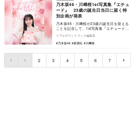
乃木坂46・川﨑桜1st写真集『エチュ
ード』 23歳の誕生日当日に届く特
別企画が発表
乃木坂46・川﨑桜が23歳の誕生日を迎える
ことを記念して、1st写真集『エチュード』
をオンラインストア「新潮ショップ」で購
リアルサウンドブック編集部
入する…
乃木坂46
新潮社
川﨑桜
1
(current)
2
3
4
5
6
7