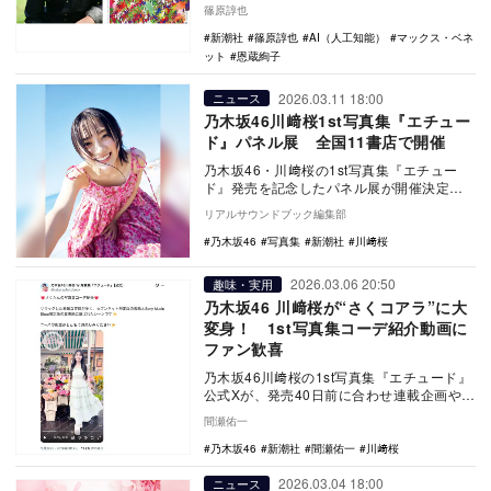
脳の進化における5つの転換点を解説。人間
篠原諄也
独自の言…
新潮社
篠原諄也
AI（人工知能）
マックス・ベネ
ット
恩蔵絢子
2026.03.11 18:00
ニュース
乃木坂46川﨑桜1st写真集『エチュー
ド』パネル展 全国11書店で開催
乃木坂46・川﨑桜の1st写真集『エチュー
ド』発売を記念したパネル展が開催決定。
全国11か所の書店にて開催され、その規模
リアルサウンドブック編集部
は坂道グ…
乃木坂46
写真集
新潮社
川﨑桜
2026.03.06 20:50
趣味・実用
乃木坂46 川﨑桜が“さくコアラ”に大
変身！ 1st写真集コーデ紹介動画に
ファン歓喜
乃木坂46川﨑桜の1st写真集『エチュード』
公式Xが、発売40日前に合わせ連載企画や動
画を続々公開。多様な衣装やコアラ姿で魅
間瀬佑一
了し…
乃木坂46
新潮社
間瀬佑一
川﨑桜
2026.03.04 18:00
ニュース