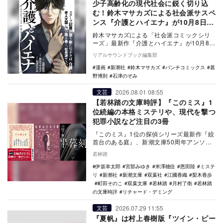
少子高齢化の現代社会に鋭く切り込
む！鈴木マサカズによる社会派サスペ
ンス『介護とハイエナ』が10月8日刊
行
鈴木マサカズによる「社会派コミックシリ
ーズ」最新作『介護とハイエナ』が10月8日
に新潮社のバンチコミックスより発売され
リアルサウンドブック編集部
る。原作は…
漫画
新潮社
鈴木マサカズ
バンチコミックス
甚
野博則
石津のぞみ
2026.08.01 08:55
文芸
【若林踏の文庫時評】『このミス』1
位続編の本格ミステリや、現代を撃つ
犯罪小説など注目の3冊
『このミス』1位の探偵シリーズ最新作『絞
首台のある庭』、新潮文庫50周年アンソロ
ジー『プレゼント』、現代社会を穿つ『半
若林踏
暮刻』など…
伊坂幸太郎
宮部みゆき
米澤穂信
恩田陸
ミステ
リ
新潮社
新潮文庫
双葉社
江國香織
梨木香歩
町田そのこ
双葉文庫
若林踏
月村了衛
若林踏
の文庫時評
リチャード・デミング
2026.07.29 11:55
文芸
『夏帆』は村上春樹版『ツイン・ピー