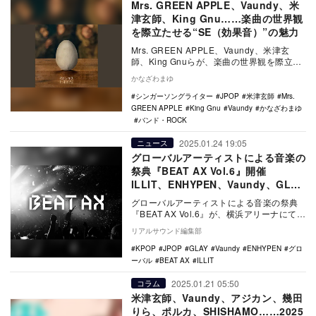
Mrs. GREEN APPLE、Vaundy、米
津玄師、King Gnu……楽曲の世界観
を際立たせる“SE（効果音）”の魅力
Mrs. GREEN APPLE、Vaundy、米津玄
師、King Gnuらが、楽曲の世界観を際立た
せために駆使している“SE（…
かなざわまゆ
シンガーソングライター
JPOP
米津玄師
Mrs.
GREEN APPLE
King Gnu
Vaundy
かなざわまゆ
バンド・ROCK
2025.01.24 19:05
ニュース
グローバルアーティストによる音楽の
祭典『BEAT AX Vol.6』開催
ILLIT、ENHYPEN、Vaundy、GLAY
出演
グローバルアーティストによる音楽の祭典
『BEAT AX Vol.6』が、横浜アリーナにて3
月8日、9日に開催。また、あわせて出演…
リアルサウンド編集部
KPOP
JPOP
GLAY
Vaundy
ENHYPEN
グロ
ーバル
BEAT AX
ILLIT
2025.01.21 05:50
コラム
米津玄師、Vaundy、アジカン、幾田
りら、ポルカ、SHISHAMO……2025