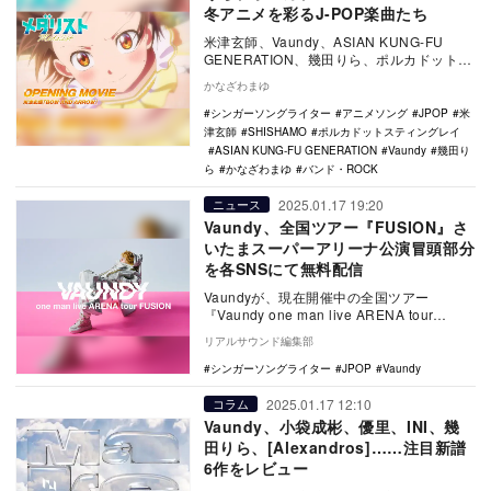
冬アニメを彩るJ-POP楽曲たち
米津玄師、Vaundy、ASIAN KUNG-FU
GENERATION、幾田りら、ポルカドットス
ティングレイ、SHISHAMO…
かなざわまゆ
シンガーソングライター
アニメソング
JPOP
米
津玄師
SHISHAMO
ポルカドットスティングレイ
ASIAN KUNG-FU GENERATION
Vaundy
幾田り
ら
かなざわまゆ
バンド・ROCK
2025.01.17 19:20
ニュース
Vaundy、全国ツアー『FUSION』さ
いたまスーパーアリーナ公演冒頭部分
を各SNSにて無料配信
Vaundyが、現在開催中の全国ツアー
『Vaundy one man live ARENA tour
“FUSION”』さいたま…
リアルサウンド編集部
シンガーソングライター
JPOP
Vaundy
2025.01.17 12:10
コラム
Vaundy、小袋成彬、優里、INI、幾
田りら、[Alexandros]……注目新譜
6作をレビュー