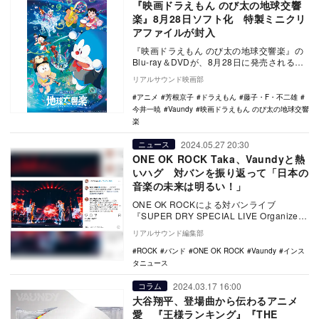
『映画ドラえもん のび太の地球交響
楽』8月28日ソフト化 特製ミニクリ
アファイルが封入
『映画ドラえもん のび太の地球交響楽』の
Blu-ray＆DVDが、8月28日に発売されるこ
とが決定した。 藤子・F・不二雄生…
リアルサウンド映画部
アニメ
芳根京子
ドラえもん
藤子・F・不二雄
今井一暁
Vaundy
映画ドラえもん のび太の地球交響
楽
2024.05.27 20:30
ニュース
ONE OK ROCK Taka、Vaundyと熱
いハグ 対バンを振り返って「日本の
音楽の未来は明るい！」
ONE OK ROCKによる対バンライブ
『SUPER DRY SPECIAL LIVE Organized
by ONE OK …
リアルサウンド編集部
ROCK
バンド
ONE OK ROCK
Vaundy
インス
タニュース
2024.03.17 16:00
コラム
大谷翔平、登場曲から伝わるアニメ
愛 『王様ランキング』『THE