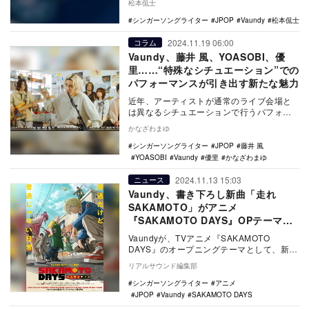
松本侃士
シンガーソングライター
JPOP
Vaundy
松本侃士
2024.11.19 06:00
コラム
Vaundy、藤井 風、YOASOBI、優
里……“特殊なシチュエーション”での
パフォーマンスが引き出す新たな魅力
近年、アーティストが通常のライブ会場と
は異なるシチュエーションで行うパフォー
マンスが多く公開されている。Vaundy、藤
かなざわまゆ
井 風、…
シンガーソングライター
JPOP
藤井 風
YOASOBI
Vaundy
優里
かなざわまゆ
2024.11.13 15:03
ニュース
Vaundy、書き下ろし新曲「走れ
SAKAMOTO」がアニメ
『SAKAMOTO DAYS』OPテーマ
に 楽曲使用のメインPVも
Vaundyが、TVアニメ『SAKAMOTO
DAYS』のオープニングテーマとして、新曲
「走れSAKAMOTO」を書き下ろし。あ…
リアルサウンド編集部
シンガーソングライター
アニメ
JPOP
Vaundy
SAKAMOTO DAYS