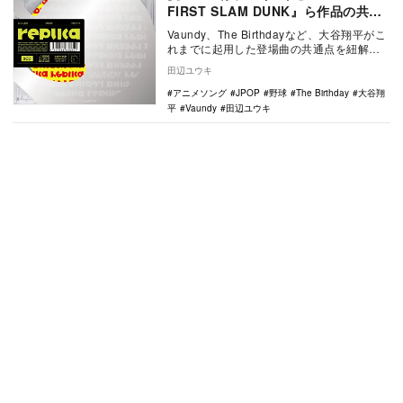
FIRST SLAM DUNK』ら作品の共通
点
Vaundy、The Birthdayなど、大谷翔平がこ
れまでに起用した登場曲の共通点を紐解
く。
田辺ユウキ
アニメソング
JPOP
野球
The Birthday
大谷翔
平
Vaundy
田辺ユウキ