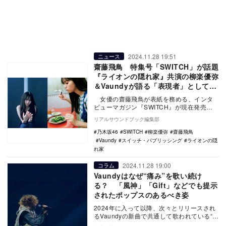
2024.11.28 19:51
ニュース
齋藤飛鳥 特集号「SWITCH」が話題
『ライオンの隠れ家』共演の柳楽優弥
＆Vaundyが語る「表現者」としての
姿
女優の齋藤飛鳥が表紙を務める、インタ
ビューマガジン『SWITCH』が現在発売
中。全58ページで齋藤を特集しており、放
リアルサウンドブック編集部
送…
乃木坂46
SWITCH
柳楽優弥
齋藤飛鳥
Vaundy
スイッチ・パブリッシング
ライオンの隠
れ家
2024.11.28 19:00
コラム
Vaundyはなぜ“痛み”を歌い続け
る？ 「風神」「Gift」などでも提示
されたポップスのあるべき姿
2024年に入って以降、次々とリリースされ
るVaundyの新曲で共通して歌われている“痛
み”。そこから紐解くVaundyの音楽に…