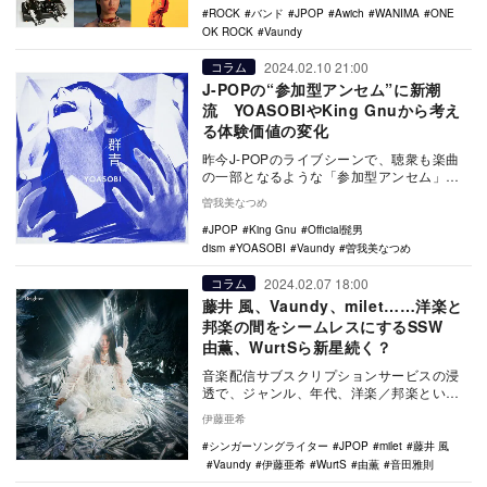
ROCK
バンド
JPOP
Awich
WANIMA
ONE
OK ROCK
Vaundy
2024.02.10 21:00
コラム
J-POPの“参加型アンセム”に新潮
流 YOASOBIやKing Gnuから考え
る体験価値の変化
昨今J-POPのライブシーンで、聴衆も楽曲
の一部となるような「参加型アンセム」の
存在感がより高まっている。従来のよう
曽我美なつめ
な、歌いやす…
JPOP
King Gnu
Official髭男
dism
YOASOBI
Vaundy
曽我美なつめ
2024.02.07 18:00
コラム
藤井 風、Vaundy、milet……洋楽と
邦楽の間をシームレスにするSSW
由薫、WurtSら新星続く？
音楽配信サブスクリプションサービスの浸
透で、ジャンル、年代、洋楽／邦楽という
括りがシームレスになりつつある。本稿で
伊藤亜希
は“シームレス…
シンガーソングライター
JPOP
milet
藤井 風
Vaundy
伊藤亜希
WurtS
由薫
音田雅則