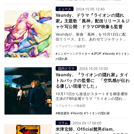
2024.10.05 12:40
ニュース
Vaundy、ドラマ『ライオンの隠れ
家』主題歌「風神」配信リリース＆ジ
ャケ写公開 ドラマOP映像も監督
Vaundyが、新曲「風神」を10月12日に配
信リリース。また、あわせてジャケット写
真も公開された。 本楽曲は、10月11日…
リアルサウンド編集部
シンガーソングライター
JPOP
Vaundy
ライオン
の隠れ家
2024.10.05 10:30
国内ドラマ
Vaundy、『ライオンの隠れ家』タイ
トルバックの監督に 「空気感が伝わ
る優しい現場でした」
10月11日から放送がスタートする柳楽優弥
主演のTBS金曜ドラマ『ライオンの隠れ
家』の主題歌を担当するVaundyが、同作の
リアルサウンド映画部
タイ…
柳楽優弥
Vaundy
ライオンの隠れ家
2024.09.17 06:00
コラム
米津玄師、Official髭男dism、