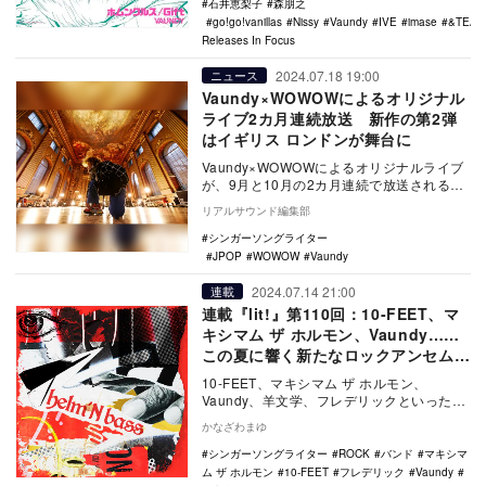
石井恵梨子
森朋之
go!go!vanillas
Nissy
Vaundy
IVE
imase
&TEAM
Releases In Focus
2024.07.18 19:00
ニュース
Vaundy×WOWOWによるオリジナル
ライブ2カ月連続放送 新作の第2弾
はイギリス ロンドンが舞台に
Vaundy×WOWOWによるオリジナルライブ
が、9月と10月の2カ月連続で放送される。
9月7日に放送／配信されるのは、イ…
リアルサウンド編集部
シンガーソングライター
JPOP
WOWOW
Vaundy
2024.07.14 21:00
連載
連載『lit!』第110回：10-FEET、マ
キシマム ザ ホルモン、Vaundy……
この夏に響く新たなロックアンセム5
選
10-FEET、マキシマム ザ ホルモン、
Vaundy、羊文学、フレデリックといった夏
フェスで盛り上がる一曲となりそうな、フ
かなざわまゆ
ェス…
シンガーソングライター
ROCK
バンド
マキシマ
ム ザ ホルモン
10-FEET
フレデリック
Vaundy