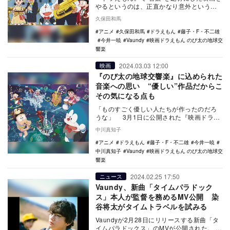
やるというのは、正直かなり意外という
か、なんともチャレンジングな試みに思え
久保田和馬
てならない。…
アニメ
久保田和馬
ドラえもん
藤子・F・不二雄
今井一暁
Vaundy
映画ドラえもん のび太の地球交
響楽
2024.03.03 12:00
映画
『のび太の地球交響楽』に込められた
音楽への思い “優しい”作品だからこ
その気になる点も
「ものすごく優しい人たちが作ったのだろ
うな」 3月1日に公開された『映画ドラえ
もん のび太の地球交響楽』を観た感想だっ
中川真知子
た。 …
アニメ
ドラえもん
藤子・F・不二雄
今井一暁
中川真知子
Vaundy
映画ドラえもん のび太の地球交
響楽
2024.02.25 17:50
ニュース
Vaundy、新曲「タイムパラドック
ス」本人が監督を務めるMV公開 染
谷将太がタイムトラベルを試みる
Vaundyが2月28日にリリースする新曲「タ
イムパラドックス」のMVが公開された。 タ