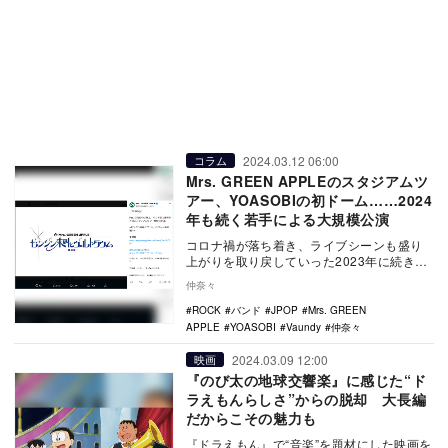
2024.03.12 06:00
コラム
Mrs. GREEN APPLEのスタジアムツ
アー、YOASOBIの初ドーム……2024
年も続く若手による大規模公演
コロナ禍が落ち着き、ライブシーンも盛り
上がりを取り戻していった2023年に続き、
2024年も若手アーティストによる大規模な
仲奈々
単独公…
ROCK
バンド
JPOP
Mrs. GREEN
APPLE
YOASOBI
Vaundy
仲奈々
2024.03.09 12:00
映画
『のび太の地球交響楽』に感じた“ド
ラえもんらしさ”からの脱却 大長編
だからこその魅力も
『ドラえもん』で“音楽”を題材にした映画を