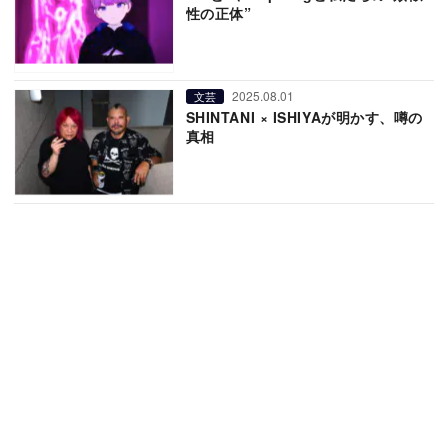
性の正体”
2025.08.01
文芸
SHINTANI × ISHIYAが明かす、噂の
真相