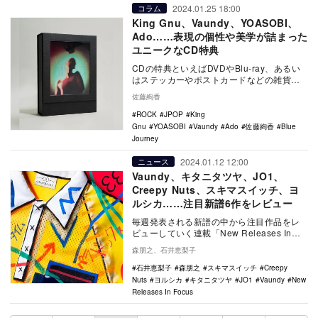
2024.01.25 18:00
コラム
King Gnu、Vaundy、YOASOBI、
Ado……表現の個性や美学が詰まった
ユニークなCD特典
CDの特典といえばDVDやBlu-ray、あるい
はステッカーやポストカードなどの雑貨が
定番だが、必ずしもそこに当てはまらない
佐藤絢香
一風…
ROCK
JPOP
King
Gnu
YOASOBI
Vaundy
Ado
佐藤絢香
Blue
Journey
2024.01.12 12:00
ニュース
Vaundy、キタニタツヤ、JO1、
Creepy Nuts、スキマスイッチ、ヨ
ルシカ……注目新譜6作をレビュー
毎週発表される新譜の中から注目作品をレ
ビューしていく連載「New Releases In
Focus」。Vaundy「タイムパラ…
森朋之、石井恵梨子
石井恵梨子
森朋之
スキマスイッチ
Creepy
Nuts
ヨルシカ
キタニタツヤ
JO1
Vaundy
New
Releases In Focus