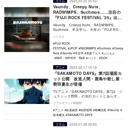
2025.03.25 05:50
コラム
Vaundy、Creepy Nuts、
RADWIMPS、Suchmos……注目の
『FUJI ROCK FESTIVAL '25』出演
国内アーティスト
Vaundy、Creepy Nuts、RADWIMPS、
Suchmos、羊文学ら、今年の『FUJI ROCK
FESTIVAL』…
ふじもと
FUJI ROCK
FESTIVAL
JPOP
RADWIMPS
Suchmos
Creepy
Nuts
Vaundy
羊文学
音楽フェス
ふじもと
RAP・HIPHOP・R&B
バンド・ROCK
2025.02.17 15:18
アニメ
『SAKAMOTO DAYS』第7話場面カ
ット公開 改造人間・鹿島や殺し屋・
勢羽夏生が登場
TVアニメ『SAKAMOTO DAYS』第7話「ジ
ュラシック野郎」の先行カットとあらすじ
が公開された。 『週刊少年ジャンプ』…
リアルサウンド映画部
アニメ
佐倉綾音
杉田智和
島﨑信長
Vaundy
鈴木崚汰
SAKAMOTO DAYS
2025.01.28 05:50
コラム