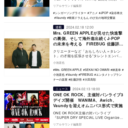
イムパラドックス (『映画ドラえもん …
リアルサウンド編集部
シンガーソングライター
アニメ
JPOP
染谷将太
Vaundy
映画ドラえもん のび太の地球交響楽
2024.02.18 12:00
連載
Mrs. GREEN APPLEが見せた快進撃
の裏側、そして海外進出続くJ-POP
の未来を考える FIREBUG 佐藤詳悟
×ライブプロデューサー大田高彰対談
クリエーターなど「おもしろい人＝タレン
ト」の才能を拡張させる“タレントエンパワ
ーメントパートナー“FIREBUGの代表取締役
小池直也
プロ…
Mrs. GREEN APPLE
SEKAI NO OWARI
林直幸
小池直也
Vaundy
FIREBUG
エンタメトップラン
ナーの楽屋
佐藤詳悟
大田高彰
2024.02.13 18:00
ニュース
ONE OK ROCK、主催対バンライブ3
デイズ開催 WANIMA、Awich、
Vaundyを迎えオムニバス形式で実施
ONE OK ROCK主催の対バンライブ
『SUPER DRY SPECIAL LIVE Organized
by ONE OK …
リアルサウンド編集部