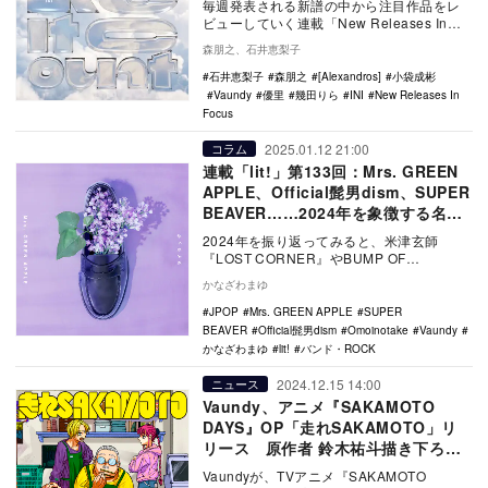
毎週発表される新譜の中から注目作品をレ
ビューしていく連載「New Releases In
Focus」。今回はINI「Make …
森朋之、石井恵梨子
石井恵梨子
森朋之
[Alexandros]
小袋成彬
Vaundy
優里
幾田りら
INI
New Releases In
Focus
2025.01.12 21:00
コラム
連載「lit!」第133回：Mrs. GREEN
APPLE、Official髭男dism、SUPER
BEAVER……2024年を象徴する名作5
選
2024年を振り返ってみると、米津玄師
『LOST CORNER』やBUMP OF
CHICKEN『Iris』、マカロニえんぴつ『…
かなざわまゆ
JPOP
Mrs. GREEN APPLE
SUPER
BEAVER
Official髭男dism
Omoinotake
Vaundy
かなざわまゆ
lit!
バンド・ROCK
2024.12.15 14:00
ニュース
Vaundy、アニメ『SAKAMOTO
DAYS』OP「走れSAKAMOTO」リ
リース 原作者 鈴木祐斗描き下ろし
ジャケ写公開
Vaundyが、TVアニメ『SAKAMOTO