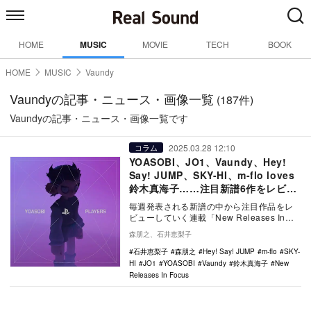
HOME
MUSIC
MOVIE
TECH
BOOK
HOME
MUSIC
Vaundy
Vaundyの記事・ニュース・画像一覧
(187件)
Vaundyの記事・ニュース・画像一覧です
2025.03.28 12:10
コラム
YOASOBI、JO1、Vaundy、Hey!
Say! JUMP、SKY-HI、m-flo loves
鈴木真海子……注目新譜6作をレビュ
ー
毎週発表される新譜の中から注目作品をレ
ビューしていく連載「New Releases In
Focus」。今回はYOASOBI「P…
森朋之、石井恵梨子
石井恵梨子
森朋之
Hey! Say! JUMP
m-flo
SKY-
HI
JO1
YOASOBI
Vaundy
鈴木真海子
New
Releases In Focus