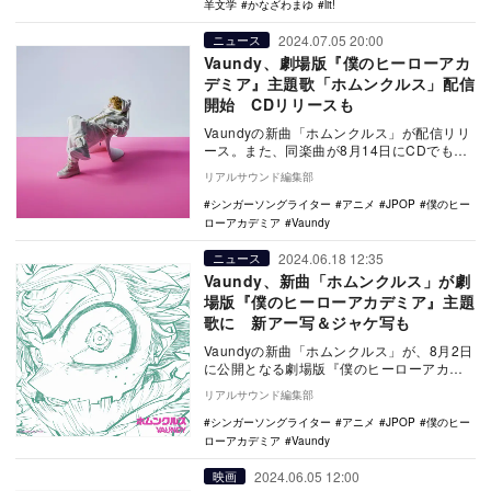
羊文学
かなざわまゆ
lit!
2024.07.05 20:00
ニュース
Vaundy、劇場版『僕のヒーローアカ
デミア』主題歌「ホムンクルス」配信
開始 CDリリースも
Vaundyの新曲「ホムンクルス」が配信リリ
ース。また、同楽曲が8月14日にCDでもリ
リースされることが決定した。 本楽曲
リアルサウンド編集部
は…
シンガーソングライター
アニメ
JPOP
僕のヒー
ローアカデミア
Vaundy
2024.06.18 12:35
ニュース
Vaundy、新曲「ホムンクルス」が劇
場版『僕のヒーローアカデミア』主題
歌に 新アー写＆ジャケ写も
Vaundyの新曲「ホムンクルス」が、8月2日
に公開となる劇場版『僕のヒーローアカデ
ミア THE MOVIE ユアネクスト』の主…
リアルサウンド編集部
シンガーソングライター
アニメ
JPOP
僕のヒー
ローアカデミア
Vaundy
2024.06.05 12:00
映画