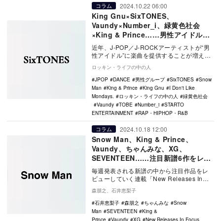
2024.10.22 06:00
コラム
King Gnu×SixTONES、
Vaundy×Number_i、緑黄色社会
×King & Prince……男性アイドル／
グループへの楽曲提供が生む化学反応
近年、J-POP／J-ROCKアーティストが“男
性アイドル”に楽曲を提供することが増えて
いる。そこでKing Gnu×SixTO…
ロッキン・ライフの中の人
JPOP
DANCE
男性グループ
SixTONES
Snow
Man
King & Prince
King Gnu
I Don't Like
Mondays.
ロッキン・ライフの中の人
緑黄色社会
Vaundy
TOBE
Number_i
STARTO
ENTERTAINMENT
RAP・HIPHOP・R&B
2024.10.18 12:00
コラム
Snow Man、King & Prince、
Vaundy、ちゃんみな、XG、
SEVENTEEN……注目新譜6作をレビ
ュー
毎週発表される新譜の中から注目作品をレ
ビューしていく連載「New Releases In
Focus」。今回はSnow Man「…
森朋之、石井恵梨子
石井恵梨子
森朋之
ちゃんみな
Snow
Man
SEVENTEEN
King &
Prince
Vaundy
XG
New Releases In Focus