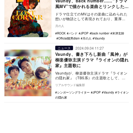
Vaundy、back number……“ドラマ
風MV”で描かれる楽曲とリンクした恋
愛模様
ドラマ仕立てのMVはその楽曲に込められた
想いが物語として表現されており、重厚な
作品が多い。そこで米津玄師、Official髭男
月の人
d…
ROCK
バンド
JPOP
back number
米津玄師
Official髭男dism
月の人
Vaundy
2024.09.04 11:27
ニュース
Vaundy、書き下ろし新曲「風神」が
柳楽優弥主演ドラマ『ライオンの隠れ
家』主題歌に
Vaundyが、柳楽優弥主演ドラマ『ライオン
の隠れ家』（TBS系）の主題歌として、新
曲「風神」を書き下ろした。 10月期の
リアルサウンド編集部
金…
シンガーソングライター
JPOP
Vaundy
ライオン
の隠れ家