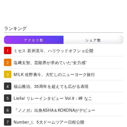
ランキング
アクセス数
シェア数
ミセス 若井滉斗、ハリウッドオフショ公開
塩﨑太智、芸能界が求めていた“全力感”
M!LK 佐野勇斗、大忙しのニューヨーク旅行
福山雅治、35周年を超えても広がる表現
Liella! リレーインタビュー Vol.9：岬 なこ
『ノノガ』出身ASHA＆KOKONAがデビュー
Number_i、5大ドームツアー日程公開