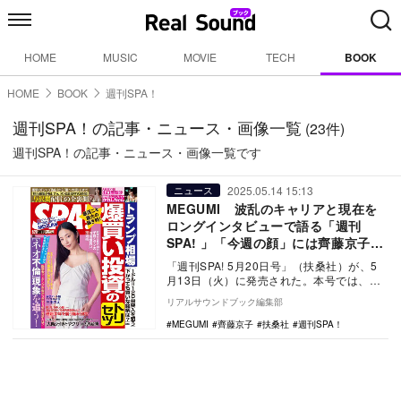
HOME
MUSIC
MOVIE
TECH
BOOK
HOME
BOOK
週刊SPA！
週刊SPA！の記事・ニュース・画像一覧
(23件)
週刊SPA！の記事・ニュース・画像一覧です
2025.05.14 15:13
ニュース
MEGUMI 波乱のキャリアと現在を
ロングインタビューで語る「週刊
SPA! 」「今週の顔」には齊藤京子が
登場
「週刊SPA! 5月20日号」（扶桑社）が、5
月13日（火）に発売された。本号では、俳
優・MEGUMIが表紙を飾っており、ロン
リアルサウンドブック編集部
グ…
MEGUMI
齊藤京子
扶桑社
週刊SPA！