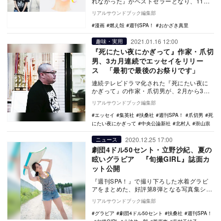
れなかった』がベストセラーとなり、11月
からは同作がNETFLIXで配信＆劇場公開も
リアルサウンドブック編集部
決定し…
漫画
燃え殻
週刊SPA！
おかざき真里
2021.01.16 12:00
趣味・実用
『死にたい夜にかぎって』作家・爪切
男、3カ月連続でエッセイをリリー
ス 「最初で最後のお祭りです」
連続テレビドラマ化された『死にたい夜に
かぎって』の作家・爪切男が、2月から3カ
月連続で新作エッセイをリリースすること
リアルサウンドブック編集部
が決定した。…
エッセイ
集英社
扶桑社
週刊SPA！
爪切男
死
にたい夜にかぎって
中央公論新社
北村人
崇山祟
2020.12.25 17:00
ニュース
劇団4ドル50セント・立野沙紀、夏の
眩いグラビア 『旬撮GIRL』誌面カ
ット公開
『週刊SPA！』で撮り下ろした水着グラビ
アをまとめた、好評第8弾となる写真集シリ
ーズ『旬撮GIRL Vol.8』が、12月16日…
リアルサウンドブック編集部
グラビア
劇団4ドル50セント
扶桑社
週刊SPA！