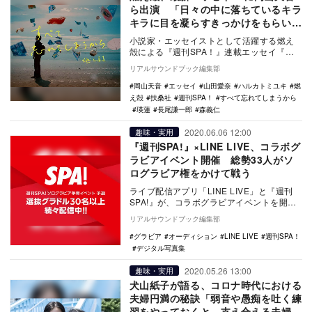
ら出演 「日々の中に落ちているキラ
キラに目を凝らすきっかけをもらいま
した」
小説家・エッセイストとして活躍する燃え
殻による『週刊SPA！』連載エッセイ『す
べて忘れてしまうから』が書籍化され、7月
リアルサウンドブック編集部
24日に扶…
岡山天音
エッセイ
山田愛奈
ハルカトミユキ
燃
え殻
扶桑社
週刊SPA！
すべて忘れてしまうから
瑛蓮
長尾謙一郎
森義仁
2020.06.06 12:00
趣味・実用
『週刊SPA!』×LINE LIVE、コラボグ
ラビアイベント開催 総勢33人がソ
ログラビア権をかけて戦う
ライブ配信アプリ「LINE LIVE」と『週刊
SPA!』が、コラボグラビアイベントを開
催。7月28日発売の週刊SPA!の水着カラ…
リアルサウンドブック編集部
グラビア
オーディション
LINE LIVE
週刊SPA！
デジタル写真集
2020.05.26 13:00
趣味・実用
犬山紙子が語る、コロナ時代における
夫婦円満の秘訣「弱音や愚痴を吐く練
習をやっておくと、支え合える夫婦に