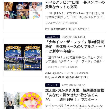
ゃべるグラビア”仕様 各メンバーの
貴重なカットも充実
『週刊SPA！』にて2021年5月11日より週
刊連載が開始した「i☆Risしゃべるグラビ
ア」。本企画をまとめた書籍化が決定、9…
リアルサウンドブック編集部
i☆Ris
週刊SPA！
しゃべるグラビア
2022.01.06 14:24
ニュース
『少年イン・ザ・フッド』第4巻発売
決定 実体験ベースのリアルストーリ
ーは新章95年編へ
「週刊SPA！」にて連載中の人気ヒップホ
ップ漫画『少年イン・ザ・フッド』の第4巻
が、1月20日に発売される。 『少年イ
リアルサウンドブック編集部
ン…
漫画
少年イン・ザ・フッド
Ghetto
Hollywood
SITE
扶桑社
週刊SPA！
2021.09.14 08:00
ニュース
燃え殻×おかざき真里、短期漫画連載
『あなたに聴かせたい歌があるん
だ』 「週刊SPA！」でスタート
デビュー小説『ボクたちはみんな大人にな