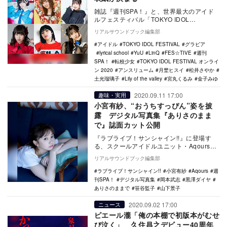
雑誌『週刊SPA！』と、世界最大のアイド
ルフェスティバル「TOKYO IDOL
FESTIVAL オンライン 2020」のコラボ…
リアルサウンドブック編集部
アイドル
TOKYO IDOL FESTIVAL
グラビア
lyrical school
YuU
LinQ
FES☆TIVE
週刊
SPA！
転校少女
TOKYO IDOL FESTIVAL オンライ
ン 2020
アンスリューム
月埜ヒスイ
松井さやか
土光瑠璃子
Lily of the valley
宮丸くるみ
金子みゆ
2020.09.11 17:00
趣味・実用
小宮有紗、“おうちすっぴん”姿を披
露 デジタル写真集『ありさのまま
で』誌面カット公開
『ラブライブ！サンシャイン!!』に登場す
る、スクールアイドルユニット・Aqoursの
メンバー・黒澤ダイヤ役で人気を博した小
リアルサウンドブック編集部
宮有紗…
ラブライブ！サンシャイン!!
小宮有紗
Aqours
週
刊SPA！
デジタル写真集
岡本武志
黒澤ダイヤ
ありさのままで
笹谷監子
山下景子
2020.09.02 17:00
ニュース
ピエール瀧「俺の本棚で初版本がむせ
び泣く」 久住昌之デビュー40周年