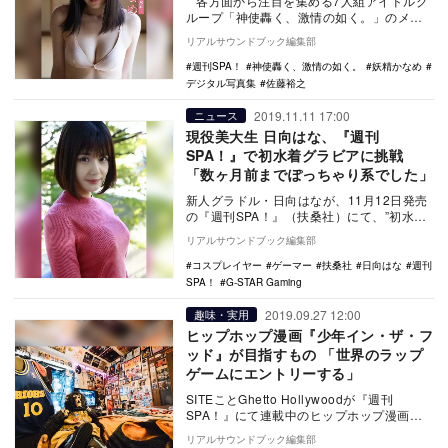
各方面から注目を集める7人組アイドルグ
ループ「神使轟く、激情の如く。」のメン
バー妖精かなめが、自身初の単独グラビア
リアルサウンドブック編集部
となるデ…
週刊SPA！
神使轟く、激情の如く。
妖精かなめ
デジタル写真集
佐藤裕之
2019.11.11 17:00
ニュース
現役美大生 日向はな、『週刊
SPA！』で初水着グラビアに挑戦
「数ヶ月前までぽっちゃり系でした」
新人グラドル・日向はなが、11月12日発売
の『週刊SPA！』（扶桑社）にて、”初水
着”グラビアを披露する。 本企画は『週刊
リアルサウンドブック編集部
S…
コスプレイヤー
ゲーマー
扶桑社
日向はな
週刊
SPA！
G-STAR Gaming
2019.09.27 12:00
趣味・実用
ヒップホップ漫画『少年イン・ザ・フ
ッド』が目指すもの 「世界のラップ
ゲームにエントリーする」
SITEことGhetto Hollywoodが『週刊
SPA！』にて連載中のヒップホップ漫画
『少年・イン・ザ・フッド』が、その挑
リアルサウンドブック編集部
戦…