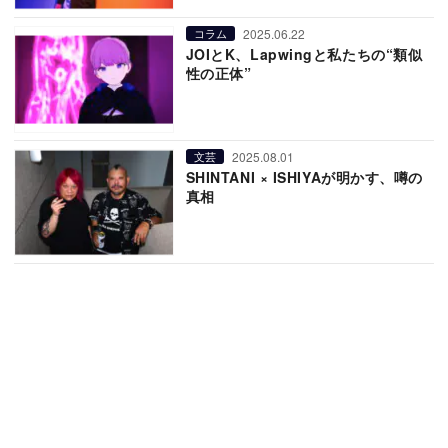
2025.06.22
コラム
JOIとK、Lapwingと私たちの“類似
性の正体”
2025.08.01
文芸
SHINTANI × ISHIYAが明かす、噂の
真相