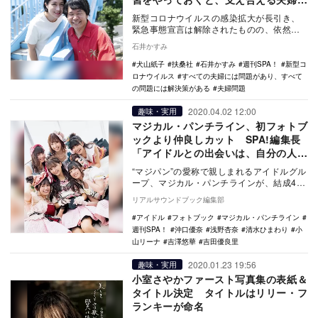
なる」
新型コロナウイルスの感染拡大が長引き、
緊急事態宣言は解除されたものの、依然と
して外出自粛や在宅ワークを続けている方
石井かすみ
は多いだろう。…
犬山紙子
扶桑社
石井かすみ
週刊SPA！
新型コ
ロナウイルス
すべての夫婦には問題があり、すべて
の問題には解決策がある
夫婦問題
2020.04.02 12:00
趣味・実用
マジカル・パンチライン、初フォトブ
ックより仲良しカット SPA!編集長
「アイドルとの出会いは、自分の人生
を取り戻すチャンス」
“マジパン”の愛称で親しまれるアイドルグル
ープ、マジカル・パンチラインが、結成4周
年を迎え初のフォトブック『別冊 SPA! 旬
リアルサウンドブック編集部
撮…
アイドル
フォトブック
マジカル・パンチライン
週刊SPA！
沖口優奈
浅野杏奈
清水ひまわり
小
山リーナ
吉澤悠華
吉田優良里
2020.01.23 19:56
趣味・実用
小室さやかファースト写真集の表紙＆
タイトル決定 タイトルはリリー・フ
ランキーが命名