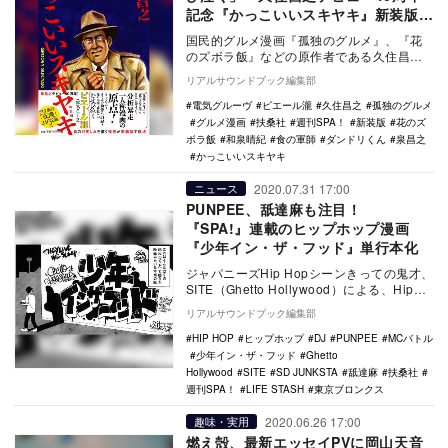
記念『かっこいいスキヤキ』新装版誕
生
国民的グルメ漫画『孤独のグルメ』、『花
のズボラ飯』などの原作者である久住昌
之。デビュー40周年の記念企画として、作
リアルサウンドブック編集部
画・和泉晴紀（…
電気グルーヴ
ピエール瀧
久住昌之
孤独のグルメ
グルメ漫画
扶桑社
週刊SPA！
新装版
花のズ
ボラ飯
和泉晴紀
食の軍師
ダンドリくん
泉昌之
かっこいいスキヤキ
2020.07.31 17:00
ニュース
PUNPEE、舐達麻も注目！
『SPA!』連載のヒップホップ漫画
『少年イン・ザ・フッド』単行本化
ジャパニーズHip Hopシーンきっての鬼才、
SITE（Ghetto Hollywood）による、Hip
Hopを取り巻くドキュ…
リアルサウンドブック編集部
HIP HOP
ヒップホップ
DJ
PUNPEE
MCバトル
少年イン・ザ・フッド
Ghetto
Hollywood
SITE
SD JUNKSTA
舐達麻
扶桑社
週刊SPA！
LIFE STASH
東京ブロンクス
2020.06.26 17:00
趣味・実用
燃え殻、最新エッセイPVに岡山天音