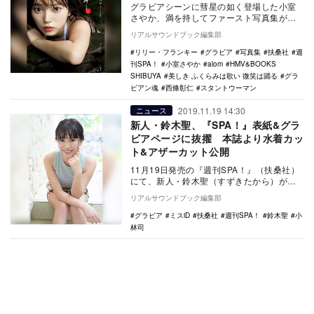
グラビアシーンに彗星の如く登場した小室
さやか、満を持してファースト写真集が、2
月14日のバレンタインデーに発売される。
リアルサウンドブック編集部
写真集タイ…
リリー・フランキー
グラビア
写真集
扶桑社
週
刊SPA！
小室さやか
alom
HMV&BOOKS
SHIBUYA
美しき ふくらみは歌い 微笑は踊る
グラ
ビアン魂
西條彰仁
スタントウーマン
2019.11.19 14:30
ニュース
新人・鈴木聖、『SPA！』表紙&グラ
ビアページに抜擢 本誌より水着カッ
ト&アザーカット公開
11月19日発売の『週刊SPA！』（扶桑社）
にて、新人・鈴木聖（すずきたから）が初
の単独表紙を務め、水着グラビアを披露し
リアルサウンドブック編集部
た。今回…
グラビア
ミスiD
扶桑社
週刊SPA！
鈴木聖
小
林司