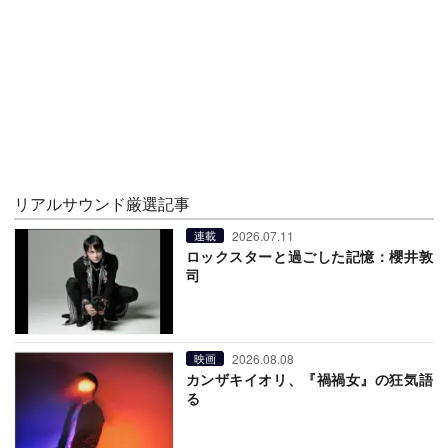
リアルサウンド厳選記事
2026.07.11
連載
ロックスターと過ごした記憶：櫻井敦
司
2026.08.08
映画
カンザキイオリ、『禍禍女』の狂気語
る