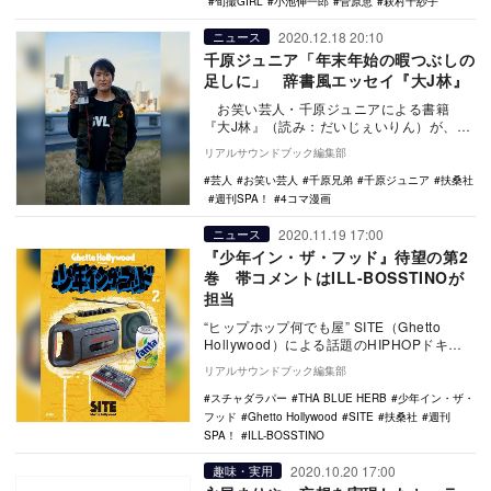
旬撮GIRL
小池伸一郎
菅原恵
萩村千紗子
2020.12.18 20:10
ニュース
千原ジュニア「年末年始の暇つぶしの
足しに」 辞書風エッセイ『大J林』
お笑い芸人・千原ジュニアによる書籍
『大J林』（読み：だいじぇいりん）が、12
月18日に扶桑社より発売される。 本作…
リアルサウンドブック編集部
芸人
お笑い芸人
千原兄弟
千原ジュニア
扶桑社
週刊SPA！
4コマ漫画
2020.11.19 17:00
ニュース
『少年イン・ザ・フッド』待望の第2
巻 帯コメントはILL-BOSSTINOが
担当
“ヒップホップ何でも屋” SITE（Ghetto
Hollywood）による話題のHIPHOPドキュ
メンタリーコミック『少年イン…
リアルサウンドブック編集部
スチャダラパー
THA BLUE HERB
少年イン・ザ・
フッド
Ghetto Hollywood
SITE
扶桑社
週刊
SPA！
ILL-BOSSTINO
2020.10.20 17:00
趣味・実用