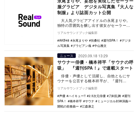
永尾まりや、妄想を実現したセーラー
服グラビア デジタル写真集『大人な
制服』より誌面カット公開
大人気グラビアアイドルの永尾まりや。
独特の雰囲気を醸し出す彼女がセーラー服
を着たら……。夢あふれる妄想を実現させ
リアルサウンドブック編集部
たデジ…
AKB48
永尾まりや
扶桑社
週刊SPA！
デジタ
ル写真集
グラビアン魂
中山雅文
2020.09.18 13:29
ニュース
サウナー俳優・橋本祥平「サウナの呼
吸」 『週刊SPA！』で連載スタート
俳優・声優として活躍し、自他ともにサ
ウナーを公言する橋本祥平が、『週刊
SPA!』（9月22日・29日合併号／発売中）
リアルサウンドブック編集部
に…
声優
ハイキュー!!
2.5次元俳優
刀剣乱舞
週刊
SPA！
橋本祥平
サウナ
ミュージカル封神演義ー
開戦の前奏曲ー
江森康之