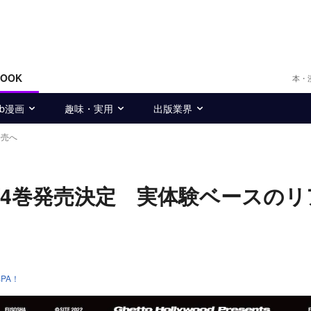
BOOK
本・
eb漫画
趣味・実用
出版業界
発売へ
4巻発売決定 実体験ベースのリ
PA！