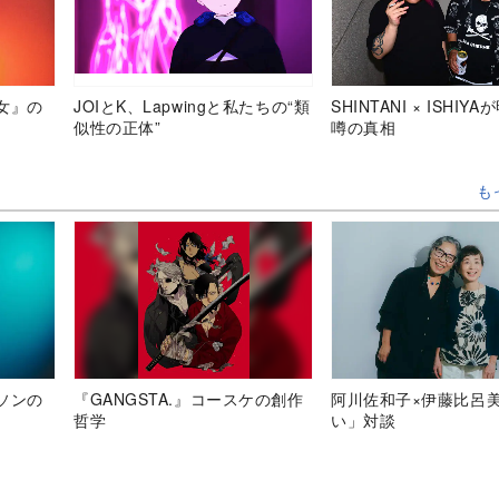
女』の
JOIとK、Lapwingと私たちの“類
SHINTANI × ISHIY
似性の正体”
噂の真相
も
ソンの
『GANGSTA.』コースケの創作
阿川佐和子×伊藤比呂
哲学
い」対談