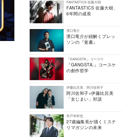
FANTASTICS 佐藤大樹
FANTASTICS 佐藤大樹、
6年間の成長
濱口竜介
濱口竜介が紐解くブレッ
ソンの『覚書』
『GANGSTA.』コースケ
『GANGSTA.』コースケ
の創作哲学
伊藤比呂美、阿川佐和子
阿川佐和子×伊藤比呂美
「女じまい」対談
井戸本幹也
27歳編集長が描くミステ
リマガジンの未来