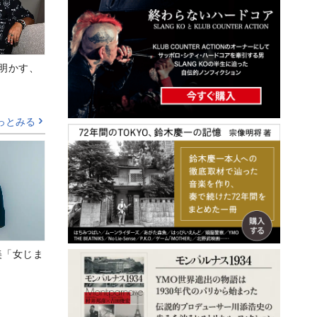
Aが明かす、
っとみる
美「女じま