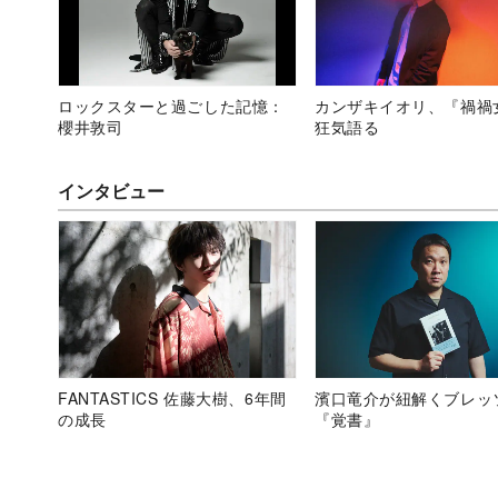
ロックスターと過ごした記憶：
カンザキイオリ、『禍禍
櫻井敦司
狂気語る
インタビュー
FANTASTICS 佐藤大樹、6年間
濱口竜介が紐解くブレッ
の成長
『覚書』