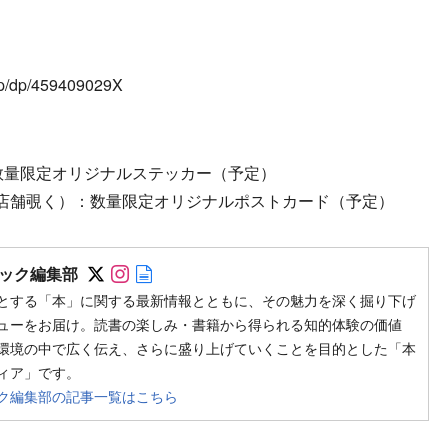
/dp/459409029X
特典：数量限定オリジナルステッカー（予定）
店舗覗く）：数量限定オリジナルポストカード（予定）
Follow on SNS
Follow on SNS
Author web site
ック編集部
とする「本」に関する最新情報とともに、その魅力を深く掘り下げ
ューをお届け。読書の楽しみ・書籍から得られる知的体験の価値
環境の中で広く伝え、さらに盛り上げていくことを目的とした「本
ィア」です。
ク編集部の記事一覧はこちら