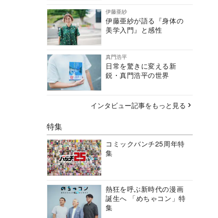
伊藤亜紗
伊藤亜紗が語る『身体の
美学入門』と感性
真門浩平
日常を驚きに変える新
鋭・真門浩平の世界
インタビュー記事をもっと見る
特集
コミックバンチ25周年特
集
熱狂を呼ぶ新時代の漫画
誕生へ 「めちゃコン」特
集