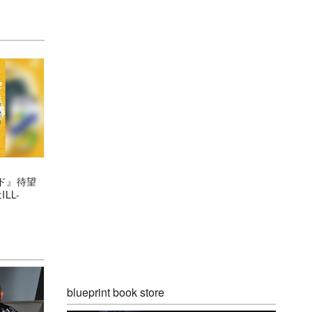
ド』待望
LL-
blueprint book store