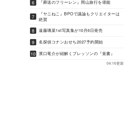
『葬送のフリーレン』岡山旅行を堪能
『ヤニねこ』BPOで議論もクリエイターは
絶賛
遠藤璃菜1st写真集が10月6日発売
名探偵コナンおせち2027予約開始
濱口竜介が紐解くブレッソンの『覚書』
04:16更新