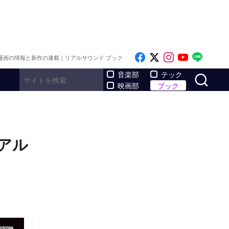
Like on Facebook
Follow on x
Follow on I
Follow o
Follo
漫画の情報と新作の連載｜リアルサウンド ブック
サ
音楽部
テック
映画部
ブック
アル