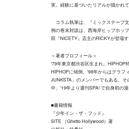
実。経験に基づいたリアルが描かれ
コラム執筆は、『ミックステープ文
例の巻末対談は、西海岸ヒップホッ
田『NICETY』店主のRICKYが登場
＜著者プロフィール＞
'79年東京都渋谷区生まれ。HIPHOP特
HIPHOPに傾倒。'98年からはグ
JUNKSTA」のメンバーでもある。そ
中。'19年より週刊SPA! で自身
■書籍情報
『少年イン・ザ・フッド』
SITE （Ghetto Hollywood）著