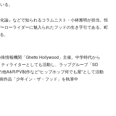
ている。
化論』などで知られるコラムニスト・小林雅明が担当。恒
プ〜ローライダーに魅入られたフッドの生き字引である、町
する。
殊情報機関「Ghetto Hollywood」主催。中学時代から
ラフィティライターとしても活動し、ラップグループ「SD
の他A&R/PV制作など“ヒップホップ何でも屋"として活動
初の漫画作品「少年イン・ザ・フッド」を執筆中