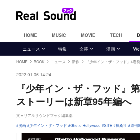
HOME
MUSIC
MOVIE
TECH
ニュース
特集
文芸
漫画
W
HOME
BOOK
ニュース
新作
『少年イン・ザ・フッド』4巻
2022.01.06 14:24
『少年イン・ザ・フッド』第
ストーリーは新章95年編へ
文＝リアルサウンドブック編集部
漫画
少年イン・ザ・フッド
Ghetto Hollywood
SITE
扶桑社
週刊S