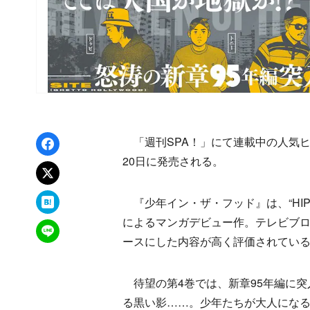
Facebookでシェア
「週刊SPA！」にて連載中の人気ヒ
20日に発売される。
xでポスト
はてなブックマーク
『少年イン・ザ・フッド』は、“HIPHOP何
によるマンガデビュー作。テレビブ
LINEで送る
ースにした内容が高く評価されてい
待望の第4巻では、新章95年編に突
る黒い影……。少年たちが大人にな