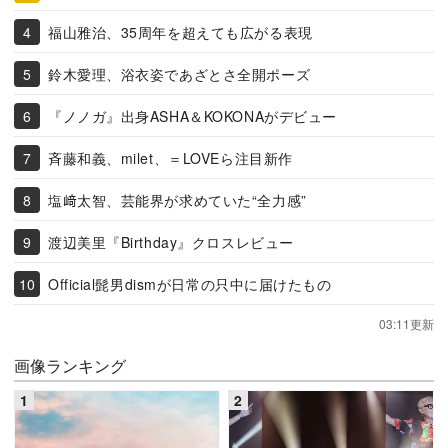
福山雅治、35周年を超えても広がる表現
鈴木愛理、浴衣姿であざとさ全開ポーズ
『ノノガ』出身ASHA＆KOKONAがデビュー
斉藤和義、milet、＝LOVEら注目新作
塩﨑太智、芸能界が求めていた“全力感”
渡辺美里『Birthday』クロスレビュー
Official髭男dismが日常の只中に届けたもの
03:11更新
画像ランキング