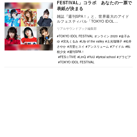
FESTIVAL」コラボ あなたの一票で
表紙が決まる
雑誌『週刊SPA！』と、世界最大のアイド
ルフェスティバル「TOKYO IDOL
FESTIVAL オンライン 2020」のコラボ…
リアルサウンドブック編集部
TOKYO IDOL FESTIVAL オンライン 2020
金子み
ゆ
宮丸くるみ
Lily of the valley
土光瑠璃子
松井
さやか
月埜ヒスイ
アンスリューム
アイドル
転
校少女
週刊SPA！
FES☆TIVE
LinQ
YuU
lyrical school
グラビア
TOKYO IDOL FESTIVAL