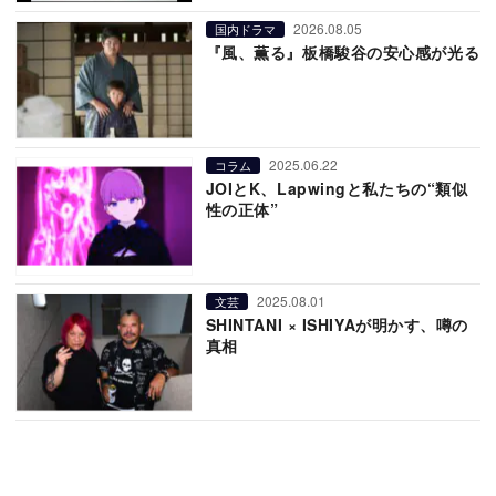
2026.08.05
国内ドラマ
『風、薫る』板橋駿谷の安心感が光る
2025.06.22
コラム
JOIとK、Lapwingと私たちの“類似
性の正体”
2025.08.01
文芸
SHINTANI × ISHIYAが明かす、噂の
真相