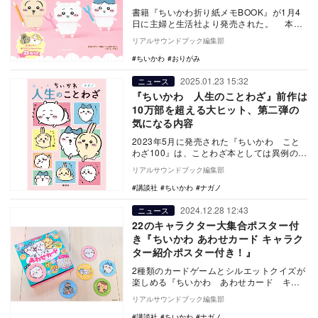
書籍『ちいかわ折り紙メモBOOK』が1月4
日に主婦と生活社より発売された。 本書
ではちいかわ、ハチワレ、うさぎ、くりま
リアルサウンドブック編集部
ん…
ちいかわ
おりがみ
2025.01.23 15:32
ニュース
『ちいかわ 人生のことわざ』前作は
10万部を超える大ヒット、第二弾の
気になる内容
2023年5月に発売された『ちいかわ こと
わざ100』は、ことわざ本としては異例の
10万部を超える大ヒット。「可愛いのに勉
リアルサウンドブック編集部
強にな…
講談社
ちいかわ
ナガノ
2024.12.28 12:43
ニュース
22のキャラクター大集合ポスター付
き『ちいかわ あわせカード キャラク
ター紹介ポスター付き！』
2種類のカードゲームとシルエットクイズが
楽しめる『ちいかわ あわせカード キャ
ラクター紹介ポスター付き！』が12月19日
リアルサウンドブック編集部
に発売さ…
講談社
ちいかわ
ナガノ