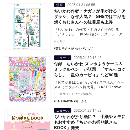
2025.01.31 06:55
漫画
ちいかわ作者・ナガノが手がける「ア
ザラシ」なぜ人気？ SNSでは世話を
焼くおじさんへの注目度も上昇
『ちいかわ』の作者・ナガノが手がける
「アザラシ」 約5年前にイラストレータ
ー・ナガノがTwitter（現・X）で投稿を始
苫とり子
め、…
苫とり子
ちいかわ
ナガノ
2025.01.30 16:45
ニュース
付録「ちいかわ スマホふうケース＆
ミラクルペン」が話題 「すみっコぐ
らし」「星のカービィ」など80種類
以上のメモやレターも
『おてがみぱふぇ ちいかわ スマホふうケー
ス＆ミラクルペン特大号』（KADOKAWA）
が、1月28日に発売された。 『お…
リアルサウンドブック編集部
KADOKAWA
ちいかわ
2025.01.27 14:02
ニュース
ちいかわが折り紙に？ 手紙やメモに
もおすすめ「ちいかわ折り紙メモ
BOOK」発売