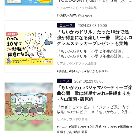
（KADOKAWA）が2024年3月13日（水）に
発売された。この本では、小学生から身に
リアルサウンドブック編集部
つ…
KADOKAWA
ちいかわ
2024.03.08 19:00
ニュース
「ちいかわドリル」たった10分で勉
強が得意になる楽しい一冊 限定ホロ
グラムステッカープレゼントも実施
『ちいかわドリル 小学２年生の計算』
『ちいかわドリル 小学３年生の計算』
『ちいかわドリル 小学１年生のこくご』
リアルサウンドブック編集部
（講談社）が24年…
講談社
ちいかわ
ちいかわドリル
2024.02.23 08:00
アニメ
『ちいかわ』パジャマパーティーズ楽
曲公開 歌は諸星すみれ×長縄まりあ
×内山茉莉×篠原侑
『めざましテレビ』（フジテレビ系）内で
放送中のテレビアニメ『ちいかわ』。2月23
日の放送回でパジャマパーティーズのキャ
リアルサウンド映画部
ストが歌う…
アニメ
諸星すみれ
立山秋航
ちいかわ
篠原侑
長縄まりあ
内山茉莉