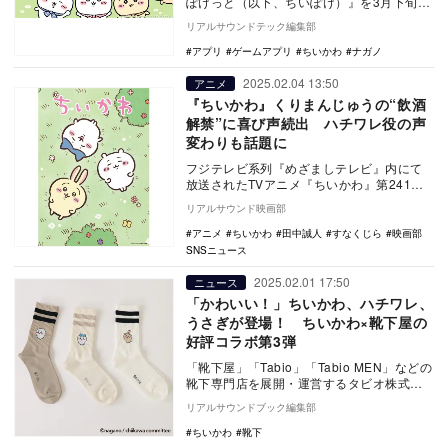
ぽけっと（以下、ちいぽけ）』を3月下旬に
配信することを発表した。サービス開始に
リアルサウンドテック編集部
先駆け、『ち…
アプリ
ゲームアプリ
ちいかわ
ナガノ
2025.02.04 13:50
アニメ
『ちいかわ』くりまんじゅうの“飲酒
解禁”に喜び声続出 ハチワレ役の声
変わりも話題に
フジテレビ系列『めざましテレビ』内にて
放送されたTVアニメ『ちいかわ』第241話
「柿の種わさび」が話題を呼んでいる。
リアルサウンド映画部
最…
アニメ
ちいかわ
田中誠人
すなくじら
映画部
SNSニュース
2025.02.01 17:50
ニュース
「かわいい！」ちいかわ、ハチワレ、
うさぎが登場！ ちいかわ×靴下屋の
好評コラボ第3弾
「靴下屋」「Tabio」「Tabio MEN」などの
靴下専門店を展開・運営するタビオ株式会
社が「ちいかわ」と「靴下屋」のスペシ
リアルサウンドブック編集部
ャ…
ちいかわ
靴下