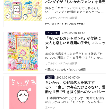
バンダイが『ちいかわフォン』を発売
振ると「ヤダーッ」て叫んでくれるらし
い。 バンダイは漫画やアニメなどで人気
のキャラクター「ちいかわ」をテーマに、
リアルサウンドテック編集部
初のスマホ型…
バンダイ
トイ
ちいかわ
ナガノ
2024.05.30 18:16
ニュース
「ちいかわガシャポン®︎」が付録に
大人も楽しい５種類の手乗りマスコッ
ト
株式会社講談社による子ども向け雑誌『た
のしい幼稚園』７・８月号では「ちいかわ
ガシャポン®︎」が付録に。この付録には、５
リアルサウンドブック編集部
種類のちい…
講談社
ちいかわ
たのしい幼稚園
2024.05.09 07:00
漫画
ちいかわ、なぜ現代人を魅了す
る？ “癒し”の存在だけじゃない、過
酷な世界で生き抜く姿へのシンパシー
日本国内のみにとどまらず、海外でも流行
の兆しがみられる『ちいかわ なんか小さ
くてかわいいやつ（以下『ちいか
宮本デン