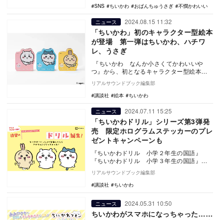
SNS
ちいかわ
おぱんちゅうさぎ
不憫かわいい
2024.08.15 11:32
ニュース
「ちいかわ」初のキャラクター型絵本
が登場 第一弾はちいかわ、ハチワ
レ、うさぎ
『ちいかわ なんか小さくてかわいいや
つ』から、初となるキャラクター型絵本が
登場した。『だいすきちいかわ シェイプブ
リアルサウンドブック編集部
ックミニ』第…
講談社
絵本
ちいかわ
2024.07.11 15:25
ニュース
「ちいかわドリル」シリーズ第3弾発
売 限定ホログラムステッカーのプレ
ゼントキャンペーンも
『ちいかわドリル 小学２年生の国語』
『ちいかわドリル 小学３年生の国語』が
講談社より発売された。 このたび発売さ
リアルサウンドブック編集部
れた2冊…
講談社
ちいかわ
2024.05.31 10:50
ニュース
ちいかわがスマホになっちゃった……