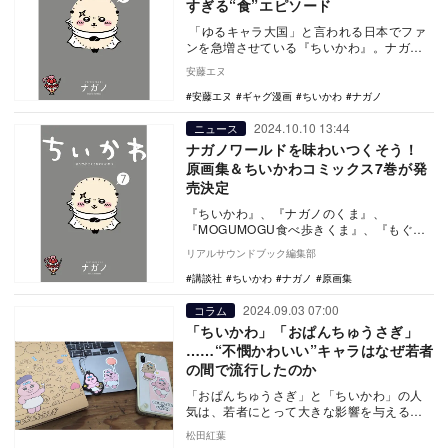
すぎる“食”エピソード
「ゆるキャラ大国」と言われる日本でファ
ンを急増させている『ちいかわ』。ナガノ
氏がX（旧Twitter）にて2020年から連載
安藤エヌ
し…
安藤エヌ
ギャグ漫画
ちいかわ
ナガノ
2024.10.10 13:44
ニュース
ナガノワールドを味わいつくそう！
原画集＆ちいかわコミックス7巻が発
売決定
『ちいかわ』、『ナガノのくま』、
『MOGUMOGU食べ歩きくま』、『もぐら
コロッケ』など、ナガノ氏の代表する作品
リアルサウンドブック編集部
を思う存分味わえ…
講談社
ちいかわ
ナガノ
原画集
2024.09.03 07:00
コラム
「ちいかわ」「おぱんちゅうさぎ」
……“不憫かわいい”キャラはなぜ若者
の間で流行したのか
「おぱんちゅうさぎ」と「ちいかわ」の人
気は、若者にとって大きな影響を与えるも
のであった。その「不憫かわいい」様子
松田紅葉
は、ソーシャルメ…