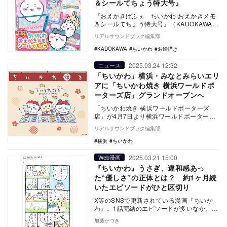
＆シールてちょう特大号』
『おえかきぱふぇ ちいかわ おえかきメモ
＆シールてちょう特大号』（KADOKAWA）
が発売された。 スペシャル付録は、『…
リアルサウンドブック編集部
KADOKAWA
ちいかわ
お絵描き
2025.03.24 12:32
ニュース
「ちいかわ」横浜・みなとみらいエリ
アに「ちいかわ焼き 横浜ワールドポ
ーターズ店」グランドオープンへ
「ちいかわ焼き 横浜ワールドポーターズ
店」が4月7日より横浜ワールドポーターズ1
階にてグランドオープンする。 ふわふわ
リアルサウンドブック編集部
の…
横浜
ちいかわ
2025.03.21 15:00
Web漫画
『ちいかわ』うさぎ、違和感あっ
た“優しさ”の正体とは？ 約1ヶ月続
いたエピソードがひと区切り
X等のSNSで更新されている漫画『ちいか
わ』。1話完結のエピソードが多いなか、
2025年2月より続いていたお話が3月中旬に
加藤かづき
ひとま…