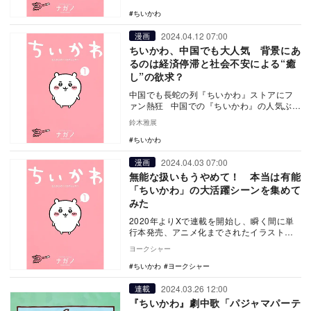
わ』）』。 …
ちいかわ
2024.04.12 07:00
漫画
ちいかわ、中国でも大人気 背景にあ
るのは経済停滞と社会不安による“癒
し”の欲求？
中国でも長蛇の列『ちいかわ』ストアにフ
ァン熱狂 中国での『ちいかわ』の人気ぶり
が話題となっている。きっかけとなったの
鈴木雅展
は、今…
ちいかわ
2024.04.03 07:00
漫画
無能な扱いもうやめて！ 本当は有能
「ちいかわ」の大活躍シーンを集めて
みた
2020年よりXで連載を開始し、瞬く間に単
行本発売、アニメ化までされたイラストレ
ーター・ナガノによる大人気漫画『ちいか
ヨークシャー
わ』。現在…
ちいかわ
ヨークシャー
2024.03.26 12:00
連載
『ちいかわ』劇中歌「パジャマパーテ