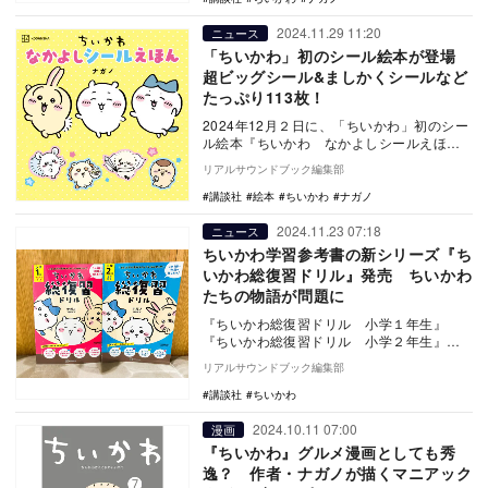
2024.11.29 11:20
ニュース
「ちいかわ」初のシール絵本が登場
超ビッグシール&ましかくシールなど
たっぷり113枚！
2024年12月２日に、「ちいかわ」初のシー
ル絵本『ちいかわ なかよしシールえほ
ん』（講談社）が発売される。超ビッグシ
リアルサウンドブック編集部
ール＆まし…
講談社
絵本
ちいかわ
ナガノ
2024.11.23 07:18
ニュース
ちいかわ学習参考書の新シリーズ『ち
いかわ総復習ドリル』発売 ちいかわ
たちの物語が問題に
『ちいかわ総復習ドリル 小学１年生』
『ちいかわ総復習ドリル 小学２年生』が
11月18日に講談社より発売された。 人気
リアルサウンドブック編集部
を博…
講談社
ちいかわ
2024.10.11 07:00
漫画
『ちいかわ』グルメ漫画としても秀
逸？ 作者・ナガノが描くマニアック