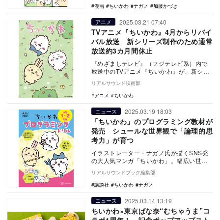
漫画
ちいかわ
ナガノ
加藤かづき
2025.03.21 07:40
アニメ
TVアニメ『ちいかわ』4月からリバイ
バル放送 新シリーズ制作のため通常
放送約3カ月間休止
『めざましテレビ』（フジテレビ系）内で
放送中のTVアニメ『ちいかわ』が、新シリ
ーズ制作のため4月より約3カ月間通常放送
リアルサウンド映画部
を休止し、…
アニメ
ちいかわ
2025.03.19 18:03
ニュース
「ちいかわ」のプログラミング教材が
発売 シュールな世界観で「論理的思
考力」が育つ
イラストレーター・ナガノ氏が描くSNS発
の大人気マンガ「ちいかわ」。幅広い世代
から大人気のキャラクターが、プログラミ
リアルサウンドブック編集部
ングドリル『…
講談社
ちいかわ
ナガノ
2025.03.14 13:19
ニュース
ちいかわ×東京ばな奈“むちゃうま”コ