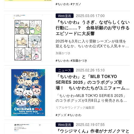
ちいかわ
ナガノ
2025.03.05 17:00
Web漫画
『ちいかわ』うさぎ、なぜらしくない
行動に……？ 合格祈願のお守り作る
エピソードに大反響
2025年も3月に入り受験シーズンが佳境を
迎えるなか、ちいかわ公式Xでも人気キャ
ラ・うさぎがお手製の合格祈願お守りをつ
加藤かづき
くるエピソ…
ちいかわ
加藤かづき
2025.02.26 15:10
ニュース
「ちいかわ」と「MLB TOKYO
SERIES 2025」のコラボグッズ登
場！ ちいかわたちがユニフォーム姿
に？
「ちいかわ×MLB TOKYO SERIES 2025」
のコラボグッズが3月8日より発売される。
「MLB TOKYO …
リアルサウンドブック編集部
グッズ
ちいかわ
2025.02.19 07:55
Web漫画
『ウシジマくん』作者がナガノクマと