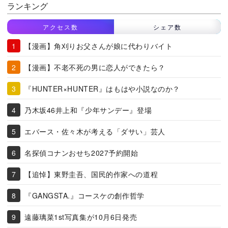
ランキング
アクセス数
シェア数
【漫画】角刈りお父さんが娘に代わりバイト
【漫画】不老不死の男に恋人ができたら？
『HUNTER×HUNTER』はもはや小説なのか？
乃木坂46井上和『少年サンデー』登場
エバース・佐々木が考える「ダサい」芸人
名探偵コナンおせち2027予約開始
【追悼】東野圭吾、国民的作家への道程
『GANGSTA.』コースケの創作哲学
遠藤璃菜1st写真集が10月6日発売