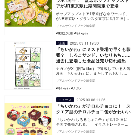
ラボ1周年！ 記念ポップアップスト
アがJR東京駅に期間限定で登場
ポップアップストア｢東京ばな奈ワールド」
がJR東京駅・グランスタ東京に3月21日(金)
～3月25日(火)の期間限定でオープンする…
リアルサウンドブック編集部
東京ばな奈
ちいかわ
2025.03.11 19:30
漫画
『ちいかわ』にミスド登場で早くも影
響？ しるこサンド、いなりもち……
過去に登場した食品は売り切れ続出
ナガノがX（旧Twitter）で連載している人気
漫画『ちいかわ』に、またしてもおいしそ
うな描写が登場した。3月8日に投稿された
リアルサウンドブック編集部
エ…
ちいかわ
ナガノ
2025.03.06 11:26
ニュース
「ちいかわ」がチロルチョコに！ ス
クエア型のチロルチョコ缶がかわいい
「ちいかわ ちろるちょこ缶」が3月24日に
全国で発売される。 イラストレーター・
ナガノによる漫画作品「ちいかわ」とチロ
リアルサウンドブック編集部
ル…