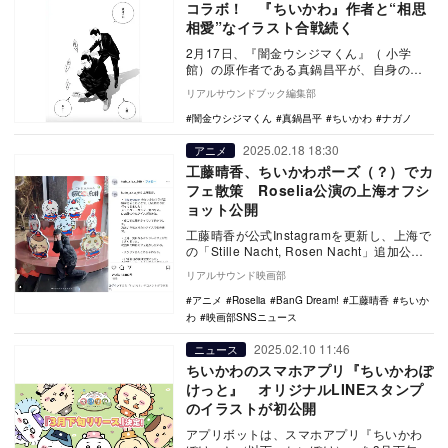
コラボ！ 『ちいかわ』作者と“相思
相愛”なイラスト合戦続く
2月17日、『闇金ウシジマくん』（ 小学
館）の原作者である真鍋昌平が、自身の公
式Xでナガノクマとのコラボイラストを公開
リアルサウンドブック編集部
した。 …
闇金ウシジマくん
真鍋昌平
ちいかわ
ナガノ
2025.02.18 18:30
アニメ
工藤晴香、ちいかわポーズ（？）でカ
フェ散策 Roselia公演の上海オフシ
ョット公開
工藤晴香が公式Instagramを更新し、上海で
の「Stille Nacht, Rosen Nacht」追加公演
時のオフショット…
リアルサウンド映画部
アニメ
Roselia
BanG Dream!
工藤晴香
ちいか
わ
映画部SNSニュース
2025.02.10 11:46
ニュース
ちいかわのスマホアプリ『ちいかわぽ
けっと』 オリジナルLINEスタンプ
のイラストが初公開
アプリボットは、スマホアプリ『ちいかわ