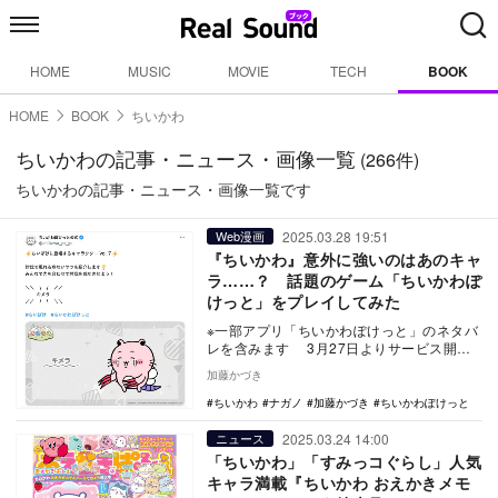
HOME
MUSIC
MOVIE
TECH
BOOK
HOME
BOOK
ちいかわ
ちいかわの記事・ニュース・画像一覧
(266件)
ちいかわの記事・ニュース・画像一覧です
2025.03.28 19:51
Web漫画
『ちいかわ』意外に強いのはあのキャ
ラ……？ 話題のゲーム「ちいかわぽ
けっと」をプレイしてみた
※一部アプリ「ちいかわぽけっと」のネタバ
レを含みます 3月27日よりサービス開始
されたアプリ「ちいかわぽけっと（以下、
加藤かづき
ちいぽ…
ちいかわ
ナガノ
加藤かづき
ちいかわぽけっと
2025.03.24 14:00
ニュース
「ちいかわ」「すみっコぐらし」人気
キャラ満載『ちいかわ おえかきメモ