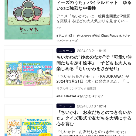
ィーズのうた」バイラルヒット ゆる
いのに強烈な中毒性
アニメ『ちいかわ』は、総再生回数が2億回
を突破するほどの大人気ぶりを見せてい
る。そんなアニメ『ちいかわ』の劇中歌と
Z11
なっているのが…
アニメ
Z11
ちいかわ
Viral Chart Focus
パジャ
マパーティーズ
2024.03.21 18:19
ニュース
ちいかわの“ゆめのなか”で「可愛い仲
間たちを探す絵本」 子どもも大人も
楽しめる『ちいかわをさがせ!!』
『ちいかわをさがせ!!』（KADOKAWA）が
2024年3月21日（木）に発売された。「ち
いかわと仲間達がたくさん増えた夢の世
リアルサウンドブック編集部
界…
KADOKAWA
ちいかわ
ナガノ
2024.03.13 18:14
ニュース
『ちいかわ お友だちとのつき合いか
た』クイズ形式で友だちを大切にする
心を育む
『ちいかわ お友だちとのつき合いかた』