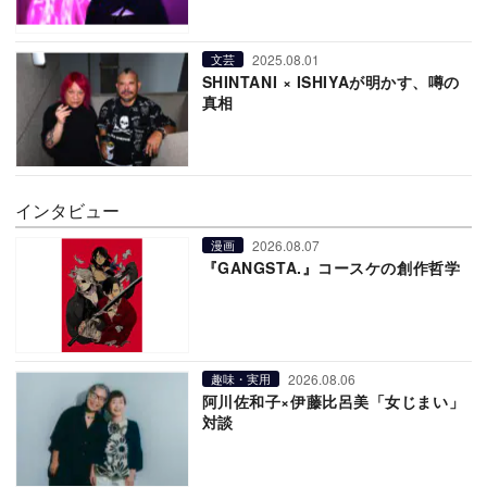
2025.08.01
文芸
SHINTANI × ISHIYAが明かす、噂の
真相
インタビュー
2026.08.07
漫画
『GANGSTA.』コースケの創作哲学
2026.08.06
趣味・実用
阿川佐和子×伊藤比呂美「女じまい」
対談