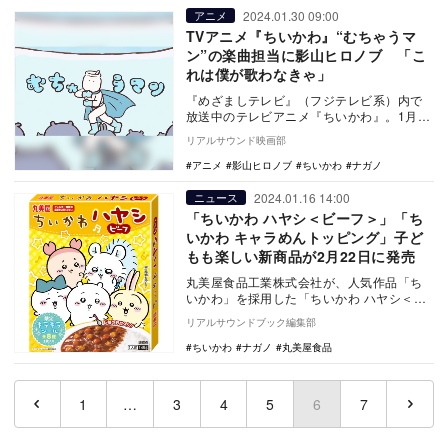
2024.01.30 09:00
アニメ
TVアニメ『ちいかわ』“むちゃうマ
ン”の楽曲担当に影山ヒロノブ 「こ
れは僕が歌わなきゃ」
『めざましテレビ』（フジテレビ系）内で
放送中のテレビアニメ『ちいかわ』。1月30
日の放送回で初登場したむちゃうマンの楽
リアルサウンド映画部
曲を影山ヒ…
アニメ
影山ヒロノブ
ちいかわ
ナガノ
2024.01.16 14:00
ニュース
「ちいかわ ハヤシ＜ビーフ＞」「ち
いかわ キャラめんトッピング」子ど
もも楽しい新商品が2月22日に発売
丸美屋食品工業株式会社が、人気作品「ち
いかわ」を採用した「ちいかわ ハヤシ＜ビ
ーフ＞」「ちいかわ キャラめんトッピン
リアルサウンドブック編集部
グ」を202…
ちいかわ
ナガノ
丸美屋食品
1
…
3
4
5
6
(current)
7