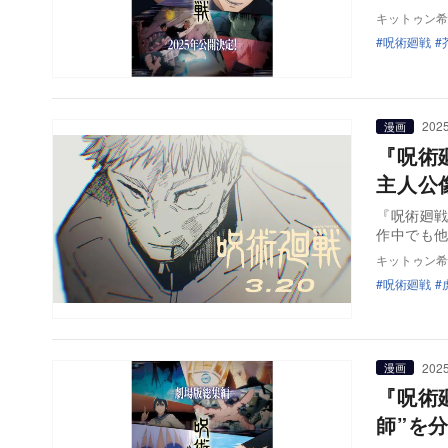
キットゥン希
呪術廻戦
2025
漫画
『呪術
主人公
『呪術廻
作中でも
キットゥン希
呪術廻戦
2025
漫画
『呪術廻戦
師”を