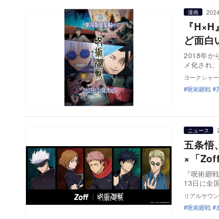
2024
漫画
『H×
ど面白
2018年
メ化され
ヨークシャー
呪術廻戦
ニュース
五条悟
×「Z
『呪術廻戦
13日に全国
リアルサウン
呪術廻戦