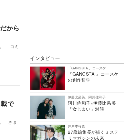
だから
い。 コミ
インタビュー
『GANGSTA.』コースケ
『GANGSTA.』コースケ
の創作哲学
伊藤比呂美、阿川佐和子
連載で
阿川佐和子×伊藤比呂美
「女じまい」対談
。 さま
井戸本幹也
27歳編集長が描くミステ
リマガジンの未来