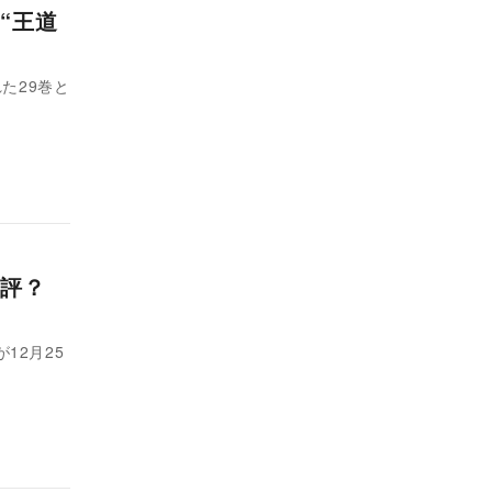
“王道
た29巻と
好評？
12月25