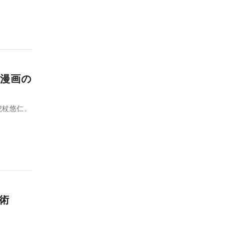
漫画の
虎杖悠仁。