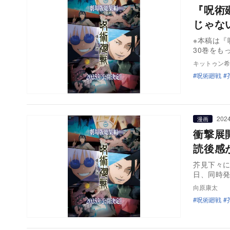
『呪術
じゃな
※本稿は『
30巻をも
キットゥン希
呪術廻戦
2024
漫画
衝撃展
読後感
芥見下々に
日、同時
向原康太
呪術廻戦