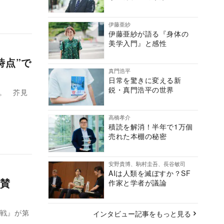
伊藤亜紗
伊藤亜紗が語る『身体の
美学入門』と感性
時点”で
真門浩平
日常を驚きに変える新
鋭・真門浩平の世界
。 芥見
高橋孝介
積読を解消！半年で1万個
売れた本棚の秘密
安野貴博、駒村圭吾、長谷敏司
AIは人類を滅ぼすか？SF
賛
作家と学者が議論
廻戦』が第
インタビュー記事をもっと見る