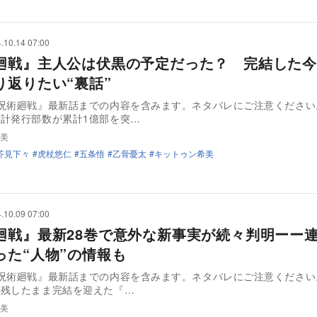
.10.14 07:00
廻戦』主人公は伏黒の予定だった？ 完結した今
り返りたい“裏話”
『呪術廻戦』最新話までの内容を含みます。ネタバレにご注意くださ
計発行部数が累計1億部を突…
美
芥見下々
虎杖悠仁
五条悟
乙骨憂太
キットゥン希美
.10.09 07:00
廻戦』最新28巻で意外な新事実が続々判明ーー
った“人物”の情報も
呪術廻戦』最新話までの内容を含みます。ネタバレにご注意ください
を残したまま完結を迎えた『…
美