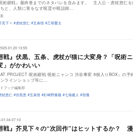
呪術廻戦』最終巻までのネタバレを含みます。 主人公・虎杖悠仁を
たちと、人類に害をなす呪霊や呪詛師…
美
芥見下々
虎杖悠仁
五条悟
乙骨憂太
2025.01.20 13:55
廻戦』伏黒、五条、虎杖が猫に大変身？「呪術ニ
変」がかわいい
CAT PROJECT 呪術廻戦 呪術ニャンコ 渋谷事変 8個入りBOX』の
オンラインショップ等に…
ドブック編集部
虎杖悠仁
伏黒恵
五条悟
釘崎野薔薇
七海建人
宿儺
.01.04 07:10
廻戦』芥見下々の“次回作”はヒットするか？ 