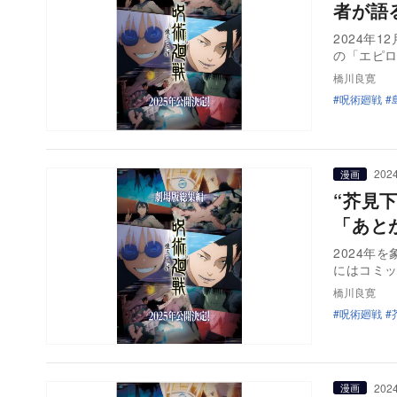
者が語
2024年
の「エピ
橋川良寛
呪術廻戦
2024
漫画
“芥見
「あと
2024年
にはコミッ
橋川良寛
呪術廻戦
2024
漫画