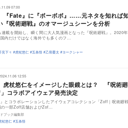
.11.09 07:00
H』『Fate』に『ボーボボ』……元ネタを知れば
い『呪術廻戦』のオマージュシーンを分析
から連載を開始し、瞬く間に大人気漫画となった『呪術廻戦』。2020
、国内だけではなく海外でも多くのフ…
芥見下々
虎杖悠仁
五条悟
乙骨憂太
ヨークシャー
2024.11.06 12:55
、虎杖悠仁をイメージした眼鏡とは？ 『呪術廻
off」コラボアイウェア発売決定
』とコラボレーションしたアイウェアコレクション「Zoff｜呪術廻戦
の一部Zoff店舗およびZof…
ドブック編集部
虎杖悠仁
五条悟