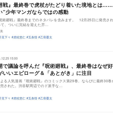
廻戦』最終巻で虎杖がたどり着いた境地とは……
い”少年マンガならではの感動
呪術廻戦』最終巻までのネタバレを含みます。 12月25日に発売され
って、ついに完結を迎えた芥…
美
芥見下々
虎杖悠仁
五条悟
乙骨憂太
.12.25 15:00
開で議論を呼んだ『呪術廻戦』、最終巻はなぜ
がいいエピローグ＆「あとがき」に注目
よる人気漫画『呪術廻戦』のコミックス第29巻、ならびに最終30巻が
発売された。渋谷駅周辺でのド派手な…
芥見下々
虎杖悠仁
五条悟
乙骨憂太