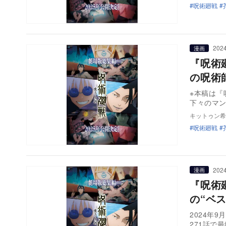
呪術廻戦
2024
漫画
『呪術
の呪術
※本稿は『
下々のマン
キットゥン希
呪術廻戦
2024
漫画
『呪術
の“ベ
2024年
271話で