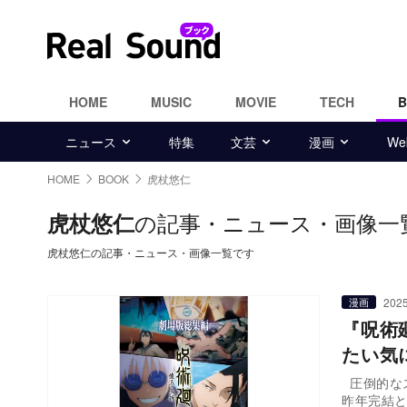
HOME
MUSIC
MOVIE
TECH
ニュース
特集
文芸
漫画
W
HOME
BOOK
虎杖悠仁
の記事・ニュース・画像一
虎杖悠仁
虎杖悠仁の記事・ニュース・画像一覧です
2025
漫画
『呪術
たい気
圧倒的な
昨年完結と