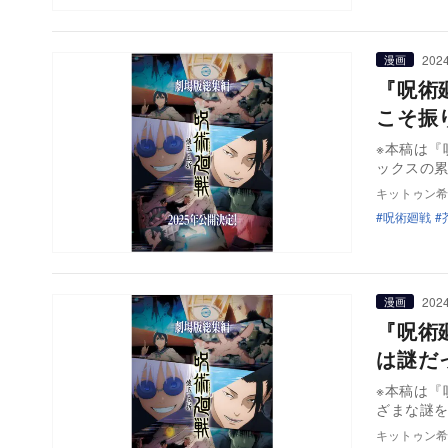
2024
漫画
『呪術
こそ振
※本稿は
ックスの累
キットゥン希
呪術廻戦
2024
漫画
『呪術
は謎だ
※本稿は『
ざまな謎
キットゥン希