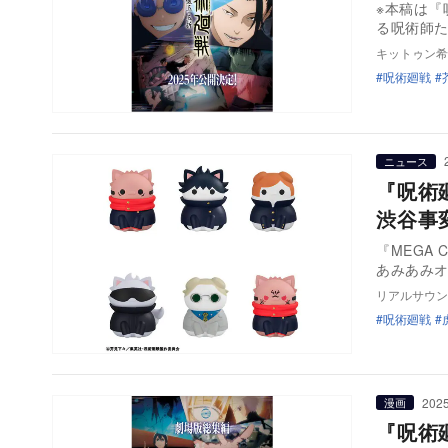
※本稿は『
る呪術師
キットゥン希
呪術廻戦
ニュース
『呪術
渋谷事
『MEGA 
あみあみ
リアルサウン
呪術廻戦
2025
漫画
『呪術