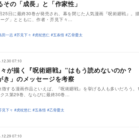
るその「成長」と「作家性」
12月25日に最終30巻が発売され、幕を閉じた人気漫画『呪術廻戦』。
ローグ」とともに、作者・芥見下々…
島田一志
芥見下々
虎杖悠仁
五条悟
乙骨憂太
.12.30 07:10
下々が描く『呪術廻戦』”はもう読めないのか？
がき」のメッセージを考察
を象徴する漫画作品といえば、『呪術廻戦』を挙げる人も多いだろう。1
クス第29巻、ならびに最終30巻…
芥見下々
虎杖悠仁
五条悟
乙骨憂太
.12.29 07:10