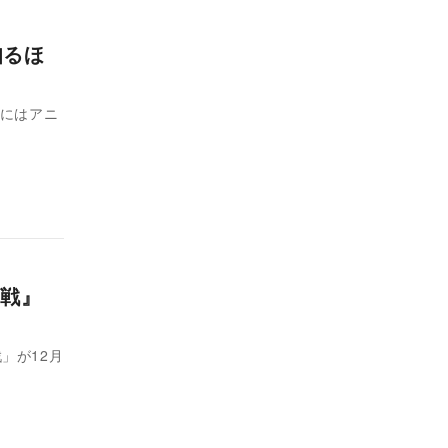
知るほ
年にはアニ
戦』
」が12月