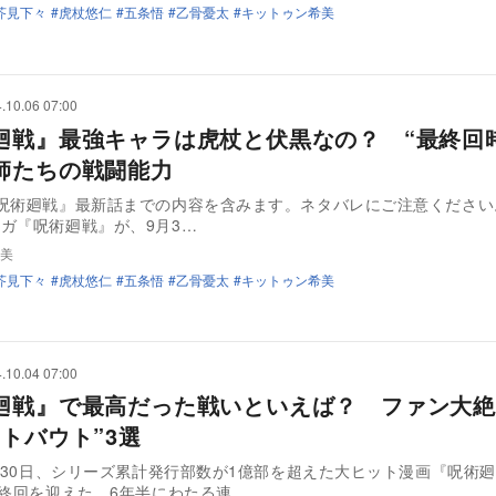
芥見下々
虎杖悠仁
五条悟
乙骨憂太
キットゥン希美
.10.06 07:00
廻戦』最強キャラは虎杖と伏黒なの？ “最終回
師たちの戦闘能力
呪術廻戦』最新話までの内容を含みます。ネタバレにご注意ください
ガ『呪術廻戦』が、9月3…
美
芥見下々
虎杖悠仁
五条悟
乙骨憂太
キットゥン希美
.10.04 07:00
廻戦』で最高だった戦いといえば？ ファン大絶
ストバウト”3選
9月30日、シリーズ累計発行部数が1億部を超えた大ヒット漫画『呪術
最終回を迎えた。6年半にわたる連…