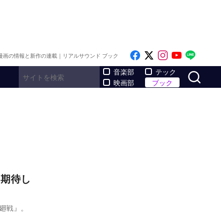
Like on Facebook
Follow on x
Follow on I
Follow o
Follo
漫画の情報と新作の連載｜リアルサウンド ブック
サ
音楽部
テック
映画部
ブック
に期待し
廻戦』。