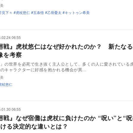
美
芥見下々
虎杖悠仁
五条悟
乙骨憂太
キットゥン希美
.02.24 06:55
廻戦』虎杖悠仁はなぜ好かれたのか？ 新たなる
像を考察
戦』の世界を必死で生き抜く主人公として、多くの人に愛されている
他のキャラクターに好感を抱かれる機会が異…
美
虎杖悠仁
.01.30 06:55
』なぜ宿儺は虎杖に負けたのか “呪い”と“呪術
分ける決定的な違いとは？