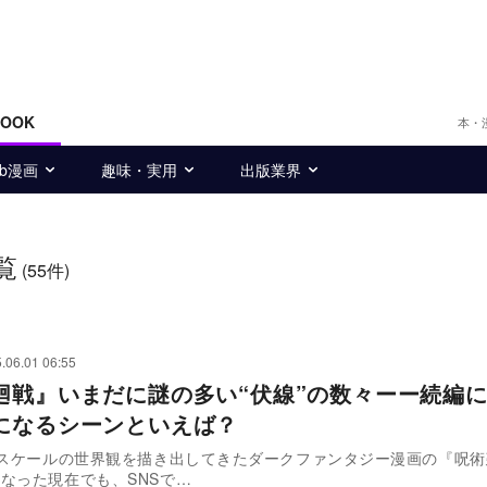
BOOK
本・
eb漫画
趣味・実用
出版業界
覧
(55件)
.06.01 06:55
廻戦』いまだに謎の多い“伏線”の数々ーー続編
になるシーンといえば？
スケールの世界観を描き出してきたダークファンタジー漫画の『呪術
なった現在でも、SNSで…