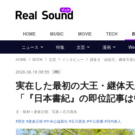
HOME
MUSIC
MOVIE
TECH
ニュース
特集
文芸
漫画
W
HOME
BOOK
文芸
インタビュー
謎多き「始祖王」継体天皇
2026.06.18 08:55
PR
実在した最初の大王・継体天
「『日本書紀』の即位記事は
文・取材＝麦倉正樹
、
写真＝石川真魚
歴史
麦倉正樹
中央公論新社
石川真魚
中公新書
河内春人