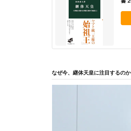
書 2
なぜ今、継体天皇に注目するのか