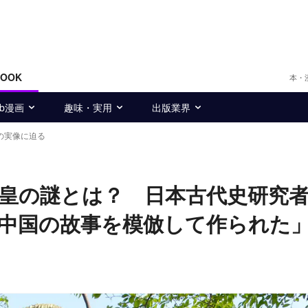
BOOK
本・
eb漫画
趣味・実用
出版業界
の実像に迫る
皇の謎とは？ 日本古代史研究
中国の故事を模倣して作られた