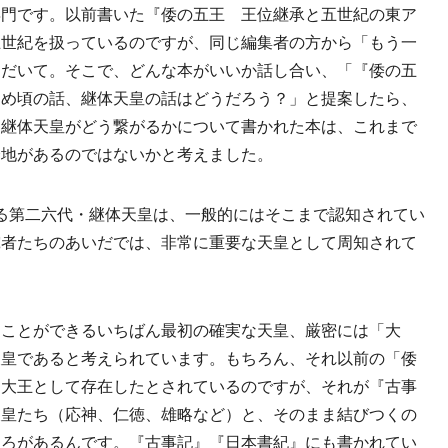
専門です。以前書いた『倭の五王 王位継承と五世紀の東ア
五世紀を扱っているのですが、同じ編集者の方から「もう一
ただいて。そこで、どんな本がいいか話し合い、「『倭の五
初め頃の話、継体天皇の話はどうだろう？」と提案したら、
と継体天皇がどう繋がるかについて書かれた本は、これまで
余地があるのではないかと考えました。
る第二六代・継体天皇は、一般的にはそこまで認知されてい
究者たちのあいだでは、非常に重要な天皇として周知されて
ることができるいちばん最初の確実な天皇、厳密には「大
天皇であると考えられています。もちろん、それ以前の「倭
、大王として存在したとされているのですが、それが『古事
天皇たち（応神、仁徳、雄略など）と、そのまま結びつくの
ころがあるんです。『古事記』『日本書紀』にも書かれてい