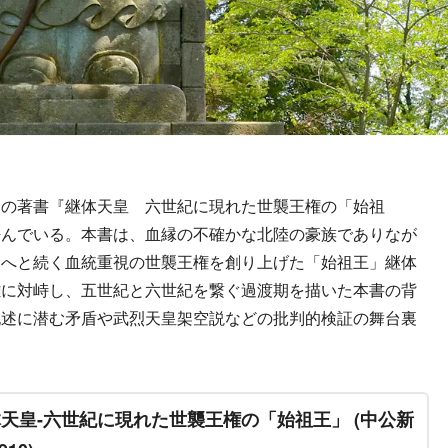
の著書『継体天皇 六世紀に現れた世襲王権の「始祖
呼んでいる。本書は、血縁の不確かな北陸の豪族でありなが
家へと続く血統重視の世襲王権を創り上げた「始祖王」継体
難に対峙し、五世紀と六世紀を繋ぐ過渡期を描いた本書の背
記述に潜む矛盾や武烈天皇架空説などの批判的検証の舞台裏
天皇-六世紀に現れた世襲王権の「始祖王」 (中公新