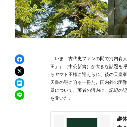
Facebookでシェア
いま、古代史ファンの間で河内春人
王」』（中公新書）が大きな話題を
xでポスト
らヤマト王権に迎えられ、後の天皇
はてなブックマーク
天皇の謎に迫る一冊だ。国内外の困
景について、著者の河内に、記紀の
LINEで送る
を聞いた。
継体