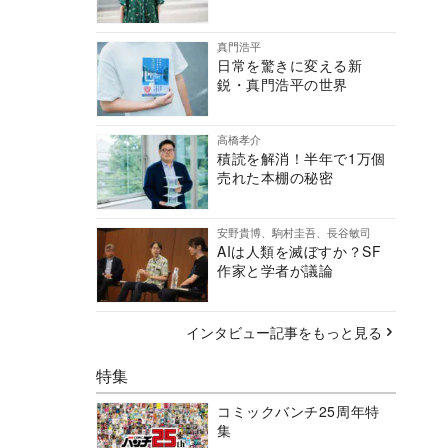
真門浩平
日常を驚きに変える新
鋭・真門浩平の世界
高橋孝介
積読を解消！半年で1万個
売れた本棚の秘密
安野貴博、駒村圭吾、長谷敏司
AIは人類を滅ぼすか？SF
作家と学者が議論
インタビュー記事をもっと見る
特集
コミックバンチ25周年特
集