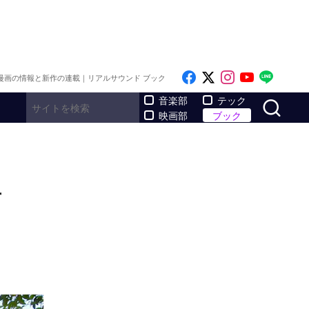
Like on Facebook
Follow on x
Follow on I
Follow o
Follo
漫画の情報と新作の連載｜リアルサウンド ブック
サ
音楽部
テック
映画部
ブック
者
」