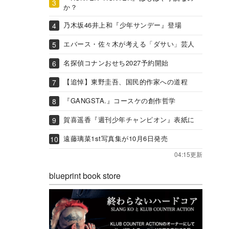
か？
乃木坂46井上和『少年サンデー』登場
エバース・佐々木が考える「ダサい」芸人
名探偵コナンおせち2027予約開始
【追悼】東野圭吾、国民的作家への道程
『GANGSTA.』コースケの創作哲学
賀喜遥香『週刊少年チャンピオン』表紙に
遠藤璃菜1st写真集が10月6日発売
04:15更新
blueprint book store