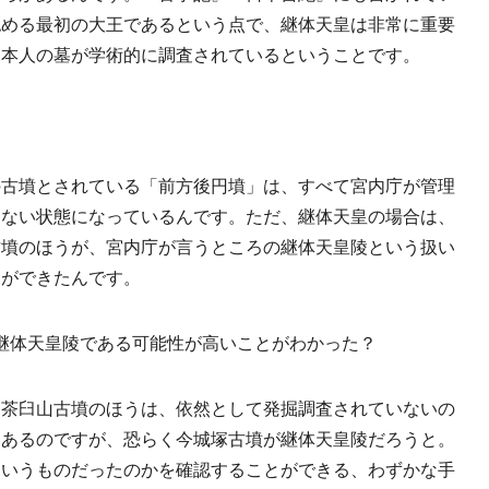
認める最初の大王であるという点で、継体天皇は非常に重要
、本人の墓が学術的に調査されているということです。
の古墳とされている「前方後円墳」は、すべて宮内庁が管理
きない状態になっているんです。ただ、継体天皇の場合は、
古墳のほうが、宮内庁が言うところの継体天皇陵という扱い
とができたんです。
継体天皇陵である可能性が高いことがわかった？
田茶臼山古墳のほうは、依然として発掘調査されていないの
はあるのですが、恐らく今城塚古墳が継体天皇陵だろうと。
ういうものだったのかを確認することができる、わずかな手