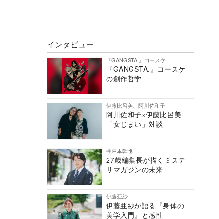
インタビュー
『GANGSTA.』コースケ
『GANGSTA.』コースケ
の創作哲学
伊藤比呂美、阿川佐和子
阿川佐和子×伊藤比呂美
「女じまい」対談
井戸本幹也
27歳編集長が描くミステ
リマガジンの未来
伊藤亜紗
伊藤亜紗が語る『身体の
美学入門』と感性