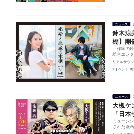
ニュース
鈴木涼
棚】開
作家の鈴
総合エン
リアルサウン
イベント
ニュース
大槻ケ
「日本
ミュージ
された漫画
リアルサウン