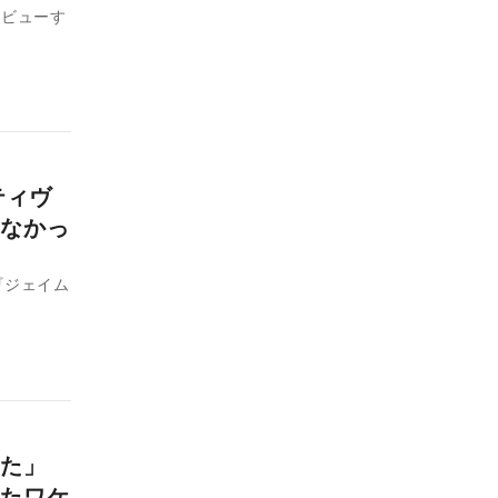
レビューす
ティヴ
なかっ
『ジェイム
めた」
たワケ