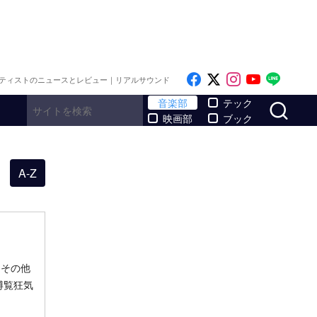
Like on Facebook
Follow on x
Follow on I
Follow o
Follo
ティストのニュースとレビュー｜リアルサウンド
サ
音楽部
テック
映画部
ブック
A-Z
。その他
博覧狂気