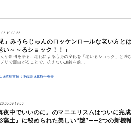
.05.19 08:55
歳児」みうらじゅんのロッケンロールな老い方
老い～～るショック！！」
ゅんが新刊を語る。老化による心身の変化を「老いるショック」と呼
のノリで面白がることで、抗えない加齢を前…
ん
筑摩書房
後藤護
北原千恵美
26.05.09 19:00
真夜中でいいのに。のマニエリスムはついに完成
形藻土』に秘められた美しい“謎”――2つの新機