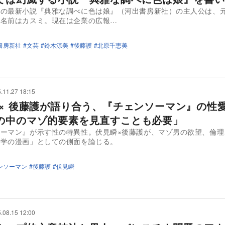
の最新小説『典雅な調べに色は娘』（河出書房新社）の主人公は、
。名前はカスミ。現在は企業の広報…
書房新社
文芸
鈴木涼美
後藤護
北原千恵美
.11.27 18:15
 × 後藤護が語り合う、『チェンソーマン』の性
の中のマゾ的要素を見直すことも必要」
ソーマン』が示す性の特異性。伏見瞬×後藤護が、マゾ男の欲望、倫理
性学の漫画」としての側面を論じる。
ンソーマン
後藤護
伏見瞬
.08.15 12:00