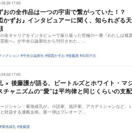
.05.26 17:00
ずおの全作品は一つの宇宙で繋がっていた！？ 
図かずお』インタビュアーに聞く、知られざる天
顔
おの全キャリアをインタビューで振り返った究極の一冊『わたしは楳
ら芸術へ』が中央公論新社から刊行された。…
フィクション
中央公論新社
楳図かずお
後藤護
石田汗太
.04.02 17:00
孔 × 後藤護が語る、ビートルズとホワイト・マ
スチャニズムの“愛”は平均律と同じくらいの支
ュージシャン・菊地成孔が、小説家、批評家、アカデミシャンなど、
者と対談する連載企画。第一弾はプレオープ…
菊地成孔
後藤護