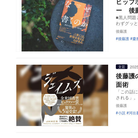
ヒップ
ー 後
■黒人問題
わずグッ
後藤護
後藤護
慶
2025
文芸
後藤護
面術
「この話
される」
後藤護
小説
河出