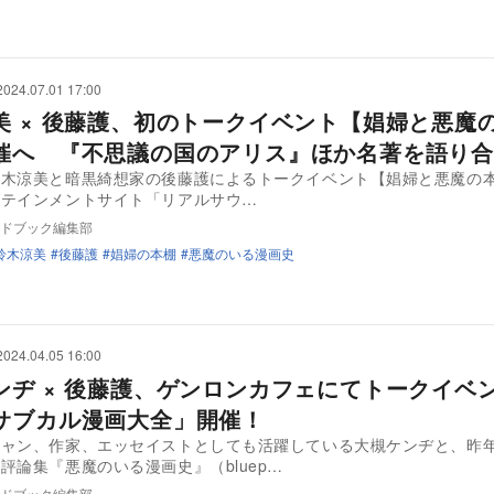
2024.07.01 17:00
美 × 後藤護、初のトークイベント【娼婦と悪魔
催へ 『不思議の国のアリス』ほか名著を語り合
木涼美と暗黒綺想家の後藤護によるトークイベント【娼婦と悪魔の
タテインメントサイト「リアルサウ…
ドブック編集部
鈴木涼美
後藤護
娼婦の本棚
悪魔のいる漫画史
2024.04.05 16:00
ンヂ × 後藤護、ゲンロンカフェにてトークイベ
サブカル漫画大全」開催！
シャン、作家、エッセイストとしても活躍している大槻ケンヂと、昨
評論集『悪魔のいる漫画史』（bluep…
ドブック編集部