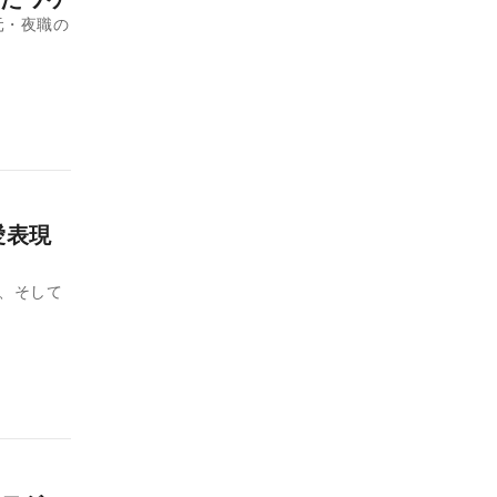
元・夜職の
愛表現
、そして