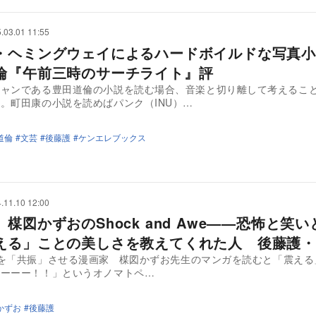
.03.01 11:55
・ヘミングウェイによるハードボイルドな写真小
倫『午前三時のサーチライト』評
シャンである豊田道倫の小説を読む場合、音楽と切り離して考えるこ
。町田康の小説を読めばパンク（INU）…
道倫
文芸
後藤護
ケンエレブックス
.11.10 12:00
楳図かずおのShock and Awe——恐怖と笑
える」ことの美しさを教えてくれた人 後藤護・
」を「共振」させる漫画家 楳図かずお先生のマンガを読むと「震え
ーーーー！！」というオノマトペ…
かずお
後藤護