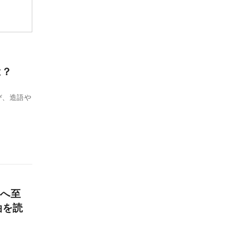
とは？
び、造語や
へ至
軸を読