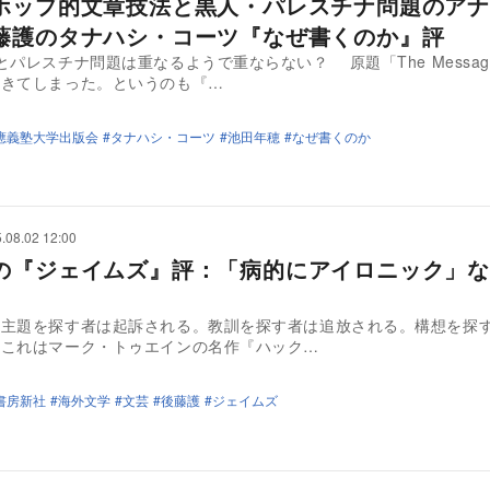
ホップ的文章技法と黒人・パレスチナ問題のアナ
藤護のタナハシ・コーツ『なぜ書くのか』評
とパレスチナ問題は重なるようで重ならない？ 原題「The Messa
ときてしまった。というのも『…
應義塾大学出版会
タナハシ・コーツ
池田年穂
なぜ書くのか
.08.02 12:00
の『ジェイムズ』評：「病的にアイロニック」な
に主題を探す者は起訴される。教訓を探す者は追放される。構想を探
。これはマーク・トゥエインの名作『ハック…
書房新社
海外文学
文芸
後藤護
ジェイムズ