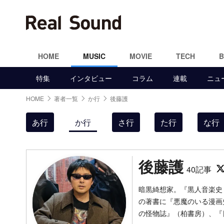
HOME
MUSIC
MOVIE
TECH
特集
インタビュー
コラム
連載
ニュ
HOME
著者一覧
か行
後藤護
あ行
か行
さ行
た行
な行
後藤護
40記事
暗黒綺想家。『黒人音楽史
の著書に『悪魔のいる漫画史
の怪物誌』（柏書房）、『