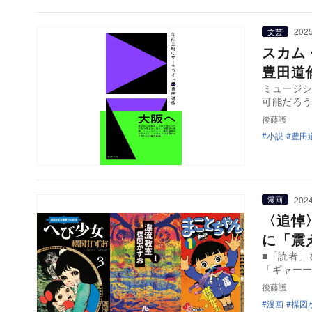
2025
文芸
スカム
豊田道
ミュージ
可能だろう
後藤護
小説
豊田
2024
漫画
〈追悼〉
に「震
■「読者
「ギャー
後藤護
漫画
楳図