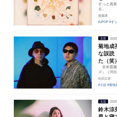
ずっと真夜
る。
後藤護
JPOP
ず
2025
文芸
菊地成
な誤読
た（笑
全米図書
ズ』（河出
松田広宣
小説
菊地
2025
文芸
鈴木涼
男と寝