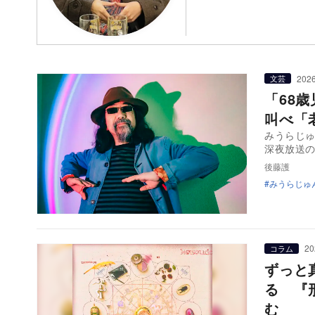
2026
文芸
「68
叫べ「
みうらじ
深夜放送
後藤護
みうらじゅ
20
コラム
ずっと
る 『
む