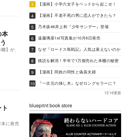
【漫画】小学六女子をベッドから起こせ！
【漫画】不老不死の男に恋人ができたら？
乃木坂46井上和『少年サンデー』登場
の本
遠藤璃菜1st写真集が10月6日発売
う
なぜ『ロードス島戦記』人気は衰えないのか
本棚】が、
積読を解消！半年で1万個売れた本棚の秘密
【漫画】同姓の同性と偽装夫婦
『一次元の挿し木』なぜロングセラーに？
12:16更新
blueprint book store
ント
年末に発売