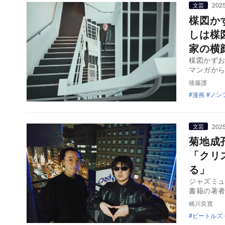
2025
文芸
楳図か
しは楳
家の横
楳図かず
マンガか
後藤護
漫画
ノン
2025
文芸
菊地成
「クリ
る」
ジャズミ
書籍の著
橋川良寛
ビートルズ