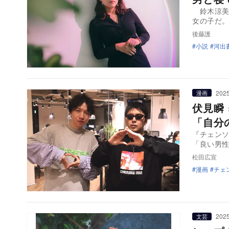
鈴木涼美
女の子だ
後藤護
小説
河出
2025
漫画
伏見瞬
「自分
『チェン
「良い男
松田広宣
漫画
チェ
2025
文芸