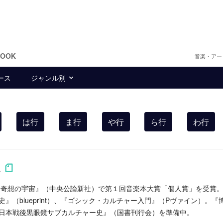
BOOK
音楽・アー
ース
ジャンル別
は行
ま行
や行
ら行
わ行
Follow on SNS
Follow on SNS
 奇想の宇宙』（中央公論新社）で第１回音楽本大賞「個人賞」を受賞
』（blueprint）、『ゴシック・カルチャー入門』（Pヴァイン）。『
日本戦後黒眼鏡サブカルチャー史』（国書刊行会）を準備中。