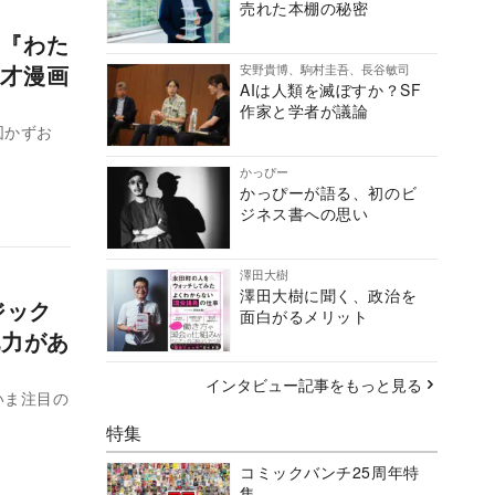
売れた本棚の秘密
『わた
才漫画
安野貴博、駒村圭吾、長谷敏司
AIは人類を滅ぼすか？SF
作家と学者が議論
図かずお
かっぴー
かっぴーが語る、初のビ
ジネス書への思い
澤田大樹
澤田大樹に聞く、政治を
ジック
面白がるメリット
配力があ
インタビュー記事をもっと見る
いま注目の
特集
コミックバンチ25周年特
集