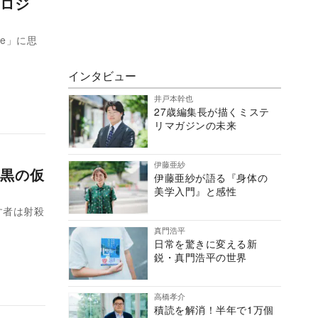
ロジ
ge」に思
インタビュー
井戸本幹也
27歳編集長が描くミステ
リマガジンの未来
伊藤亜紗
黒の仮
伊藤亜紗が語る『身体の
美学入門』と感性
す者は射殺
真門浩平
日常を驚きに変える新
鋭・真門浩平の世界
高橋孝介
積読を解消！半年で1万個