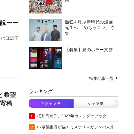
説ーー
熱狂を呼ぶ新時代の漫画
誕生へ 「めちゃコン」特
集
とはほぼ不
【特集】夏のホラー文芸
特集記事一覧
ランキング
いと希望
寄稿
アクセス数
シェア数
る」。
桜井日奈子、2027年カレンダーブック
27歳編集長が描くミステリマガジンの未来