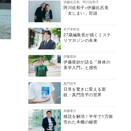
伊藤比呂美、阿川佐和子
阿川佐和子×伊藤比呂美
「女じまい」対談
井戸本幹也
27歳編集長が描くミステ
リマガジンの未来
伊藤亜紗
伊藤亜紗が語る『身体の
美学入門』と感性
真門浩平
日常を驚きに変える新
鋭・真門浩平の世界
高橋孝介
積読を解消！半年で1万個
売れた本棚の秘密