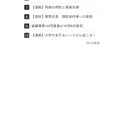
【漫画】同姓の同性と偽装夫婦
【追悼】東野圭吾、国民的作家への道程
遠藤璃菜1st写真集が10月6日発売
【漫画】小学六女子をベッドから起こせ！
05:16更新