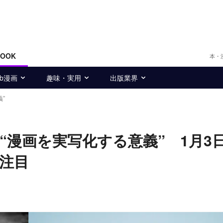
BOOK
本・
eb漫画
趣味・実用
出版業界
”
漫画を実写化する意義” 1月3日
注目