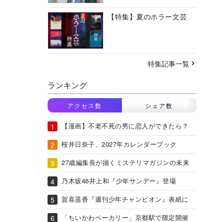
【特集】夏のホラー文芸
特集記事一覧
ランキング
アクセス数
シェア数
【漫画】不老不死の男に恋人ができたら？
桜井日奈子、2027年カレンダーブック
27歳編集長が描くミステリマガジンの未来
乃木坂46井上和『少年サンデー』登場
賀喜遥香『週刊少年チャンピオン』表紙に
「ちいかわベーカリー」京都駅で限定開催