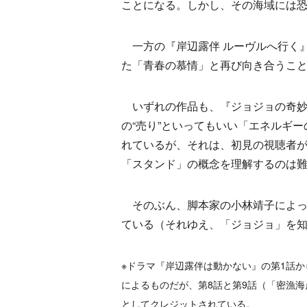
ことになる。しかし、その海域には
一方の『岸辺露伴 ルーヴルへ行く
た「青春の慕情」と再び向き合うこ
いずれの作品も、『ジョジョの奇妙
の“売り”といってもいい「エネルギ
れているが、それは、初見の視聴者
「スタンド」の概念を理解するのは
そのぶん、脚本家の小林靖子によっ
ている（それゆえ、「ジョジョ」を
※ドラマ『岸辺露伴は動かない』の第1話か
によるものだが、第8話と第9話（「密漁
としてクレジットされている。