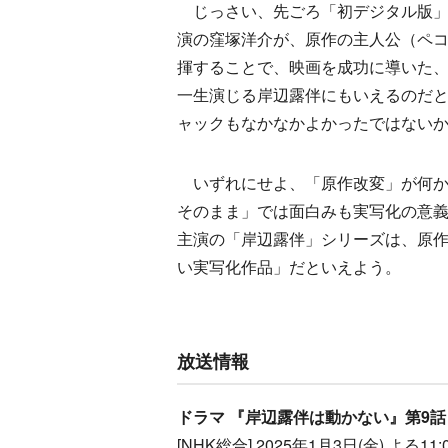
じっさい、先ごろ「初デジタル版」
演の窪塚洋介が、原作の主人公（ペ
揮することで、映画を成功に導いた
一生演じる岸辺露伴にもいえるのだ
ャックもなかなかよかったではない
いずれにせよ、「原作改変」が何か
そのまま」では面白みも実写化の意
主演の「岸辺露伴」シリーズは、原
い実写化作品」だといえよう。
放送情報
ドラマ 『岸辺露伴は動かない』第9
[NHK総合] 2025年1月3日(金) よる11