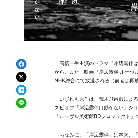
Facebookでシェア
高橋一生主演のドラマ『岸辺露伴は動
から、また、映画『岸辺露伴 ルーヴル
xでポスト
NHK総合にて放送される（前者は再
はてなブックマーク
いずれも原作は、荒木飛呂彦による
LINEで送る
スピオフ『岸辺露伴は動かない』シリー
「ルーヴル美術館BDプロジェクト」
ちなみに、「岸辺露伴」は本来、『