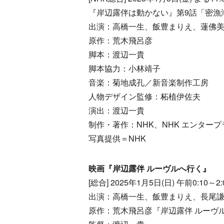
『岸辺露伴は動かない』第9話「密漁
出演：高橋一生、飯豊まりえ、蓮佛美沙子、A
原作：荒木飛呂彦
脚本：渡辺一貴
脚本協力：小林靖子
音楽：菊地成孔／新音楽制作工房
人物デザイン監修：柘植伊佐夫
演出：渡辺一貴
制作・著作：NHK、NHK エンター
写真提供＝NHK
映画『岸辺露伴 ルーヴルへ行く』
[総合] 2025年1月5日(日) 午前0:10～2
出演：高橋一生、飯豊まりえ、長尾
原作：荒木飛呂彦『岸辺露伴 ルーヴ