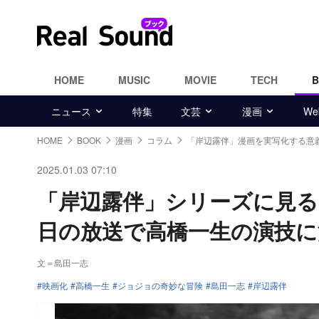
HOME
MUSIC
MOVIE
TECH
ニュース
特集
文芸
漫画
W
HOME
BOOK
漫画
コラム
「岸辺露伴」漫画を実写化する意義
2025.01.03 07:10
「岸辺露伴」シリーズに見る“
日の放送で高橋一生の演技に
文＝島田一志
映画化
高橋一生
ジョジョの奇妙な冒険
島田一志
岸辺露伴