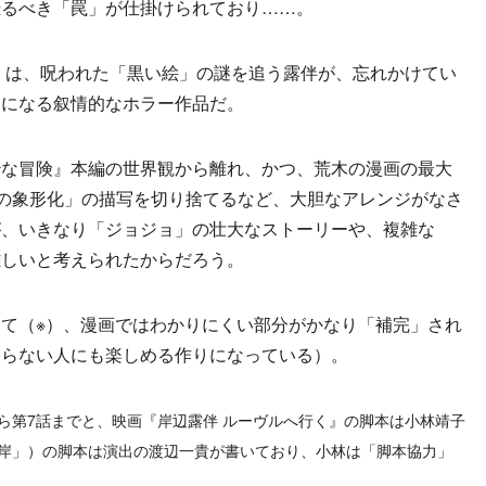
恐るべき「罠」が仕掛けられており……。
』は、呪われた「黒い絵」の謎を追う露伴が、忘れかけてい
とになる叙情的なホラー作品だ。
な冒険』本編の世界観から離れ、かつ、荒木の漫画の最大
ーの象形化」の描写を切り捨てるなど、大胆なアレンジがなさ
が、いきなり「ジョジョ」の壮大なストーリーや、複雑な
難しいと考えられたからだろう。
て（※）、漫画ではわかりにくい部分がかなり「補完」され
知らない人にも楽しめる作りになっている）。
ら第7話までと、映画『岸辺露伴 ルーヴルへ行く』の脚本は小林靖子
海岸」）の脚本は演出の渡辺一貴が書いており、小林は「脚本協力」