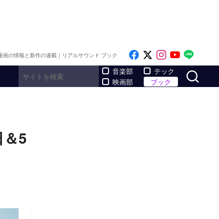
Like on Facebook
Follow on x
Follow on I
Follow o
Follo
漫画の情報と新作の連載｜リアルサウンド ブック
サ
音楽部
テック
映画部
ブック
＆5