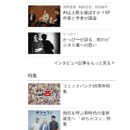
安野貴博、駒村圭吾、長谷敏司
AIは人類を滅ぼすか？SF
作家と学者が議論
かっぴー
かっぴーが語る、初のビ
ジネス書への思い
インタビュー記事をもっと見る
特集
コミックバンチ25周年特
集
熱狂を呼ぶ新時代の漫画
誕生へ 「めちゃコン」特
集