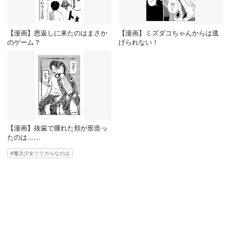
【漫画】恩返しに来たのはまさか
【漫画】ミズダコちゃんからは逃
のゲーム？
げられない！
【漫画】抜歯で腫れた頬が形造っ
たのは……
魔法少女リリカルなのは