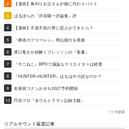
【漫画】角刈りお父さんが娘に代わりバイト
ばるぼらの『渋谷陽一評論集』評
【漫画】不老不死の男に恋人ができたら？
『葬送のフリーレン』岡山旅行を堪能
濱口竜介が紐解くブレッソンの『覚書』
『ヤニねこ』BPOで議論もクリエイターは絶賛
『HUNTER×HUNTER』はもはや小説なのか？
名探偵コナンおせち2027予約開始
円谷プロ『全ウルトラマン記録大鑑』
11:16更新
リアルサウンド厳選記事