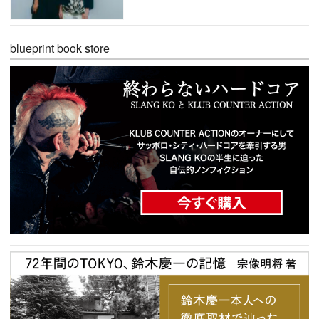
blueprint book store