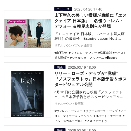
2025.04.26 17:46
ニュース
山下智久の美しい横顔が表紙に『エス
クァイア 日本版』 名優ウィレム・
デフォー ＆横尾忠則らが登場
『エスクァイア 日本版』（ハースト婦人画
報社）の最新号「Esquire Japan No.2
June 2025」が、2025年…
リアルサウンドブック編集部
山下智久
ウィレム・デフォー
横尾忠則
ハースト
婦人画報社
ジョルジオ・アルマーニ
Esquire
2025.03.19 18:00
映画
リリー＝ローズ・デップが“覚醒”
『ノスフェラトゥ』日本版予告＆ポス
タービジュアル公開
5月16日に公開される映画『ノスフェラト
ゥ』の日本版予告とポスタービジュアルが
公開された。 本作は、『ウィッチ』『ラ
リアルサウンド映画部
イトハウ…
ウィレム・デフォー
リリー＝ローズ・デップ
アー
ロン・テイラー＝ジョンソン
ロバート・エガース
ビル・スカルスガルド
ノスフェラトゥ
2025.02.08 18:00
映画