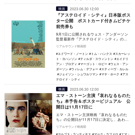
2023.06.30 12:00
映画
『アステロイド・シティ』日本版ポス
ター公開 ポストカード付きムビチケ
前売券も
9月1日に公開されるウェス・アンダーソン
監督最新作『アステロイド・シティ』の日
本版ポスターが公開された。 本作は、
リアルサウンド映画部
『フレンチ…
エドワード・ノートン
トム・ハンクス
スカーレッ
ト・ヨハンソン
ティルダ・スウィントン
エイドリ
アン・ブロディ
マーゴット・ロビー
ウェス・アン
ダーソン
ウィレム・デフォー
スティーヴ・カレル
ジェイソン・シュワルツマン
マヤ・ホーク
アス
テロイド・シティ
2023.06.30 12:00
映画
エマ・ストーン主演『哀れなるものた
ち』本予告＆ポスタービジュアル 公
開日は11月17日に
エマ・ストーン主演映画『哀れなるものた
ち』の公開日が11月17日に決定し、あわせ
て本予告とポスタービジュアルが公開され
リアルサウンド映画部
た。 …
ヨルゴス・ランティモス
マーク・ラファロ
エマ・