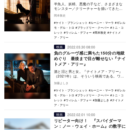
半魚人、妖精、悪魔の子など、さまざまな
モンスター／クリーチャーを描いてきたギ
レルモ・デル・トロ監督。そんな彼が、人
岡本敦史
間の“内なる怪…
ケイト・ブランシェット
ルーニー・マーラ
ギレル
モ・デル・トロ
ブラッドリー・クーパー
トニ・コ
レット
ウィレム・デフォー
岡本敦史
ナイトメ
ア・アリー
2022.03.30 08:00
映画
負のグルーヴ感に満ちた150分の地獄
めぐり 最後まで目が離せない『ナイ
トメア・アリー』
酒と泪と男と女。『ナイトメア・アリー』
（2021年）は、そういう映画である。ワケ
あり男スタン（ブラッドリー・クーパー）
加藤よしき
は、たまた…
ケイト・ブランシェット
ルーニー・マーラ
ギレル
モ・デル・トロ
ブラッドリー・クーパー
トニ・コ
レット
ウィレム・デフォー
加藤よしき
ナイトメ
ア・アリー
2022.02.01 10:00
映画
リピーター向け！ 『スパイダーマ
ン：ノー・ウェイ・ホーム』の数字に