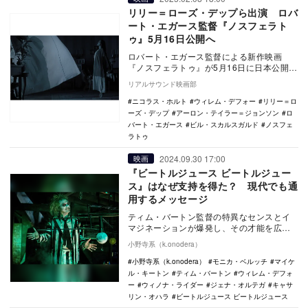
リリー＝ローズ・デップら出演 ロバ
ート・エガース監督『ノスフェラト
ゥ』5月16日公開へ
ロバート・エガース監督による新作映画
『ノスフェラトゥ』が5月16日に日本公開さ
れることが決定した。 本作は、『ウィッ
リアルサウンド映画部
チ』『ラ…
ニコラス・ホルト
ウィレム・デフォー
リリー＝ロ
ーズ・デップ
アーロン・テイラー＝ジョンソン
ロ
バート・エガース
ビル・スカルスガルド
ノスフェ
ラトゥ
2024.09.30 17:00
映画
『ビートルジュース ビートルジュー
ス』はなぜ支持を得た？ 現代でも通
用するメッセージ
ティム・バートン監督の特異なセンスとイ
マジネーションが爆発し、その才能を広く
知らしめることになったホラーコメディ映
小野寺系（k.onodera）
画『ビートルジ…
小野寺系（k.onodera）
モニカ・ベルッチ
マイケ
ル・キートン
ティム・バートン
ウィレム・デフォ
ー
ウィノナ・ライダー
ジェナ・オルテガ
キャサ
リン・オハラ
ビートルジュース ビートルジュース