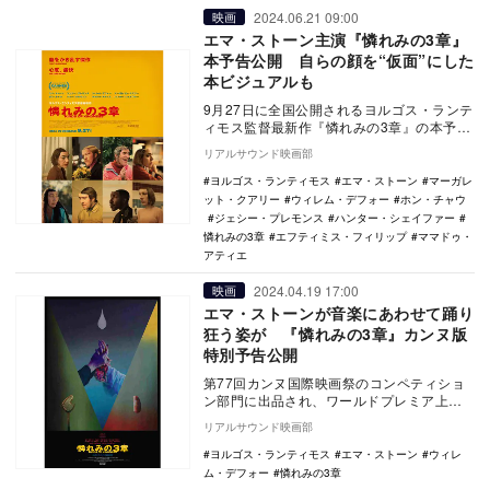
2024.06.21 09:00
映画
エマ・ストーン主演『憐れみの3章』
本予告公開 自らの顔を“仮面”にした
本ビジュアルも
9月27日に全国公開されるヨルゴス・ランテ
ィモス監督最新作『憐れみの3章』の本予告
と本ビジュアルが公開された。 本作に
リアルサウンド映画部
は、『…
ヨルゴス・ランティモス
エマ・ストーン
マーガレ
ット・クアリー
ウィレム・デフォー
ホン・チャウ
ジェシー・プレモンス
ハンター・シェイファー
憐れみの3章
エフティミス・フィリップ
ママドゥ・
アティエ
2024.04.19 17:00
映画
エマ・ストーンが音楽にあわせて踊り
狂う姿が 『憐れみの3章』カンヌ版
特別予告公開
第77回カンヌ国際映画祭のコンペティショ
ン部門に出品され、ワールドプレミア上映
されることが決まったヨルゴス・ランティ
リアルサウンド映画部
モス監督最新…
ヨルゴス・ランティモス
エマ・ストーン
ウィレ
ム・デフォー
憐れみの3章