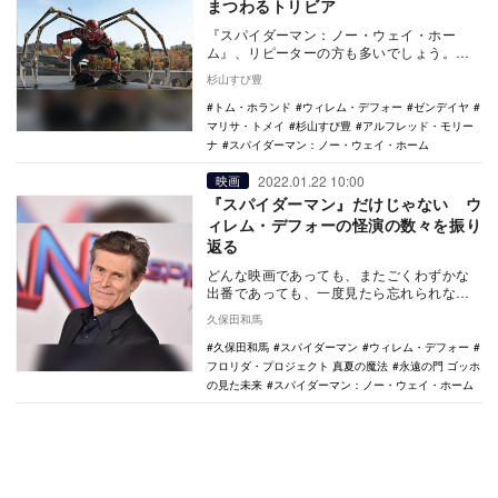
まつわるトリビア
『スパイダーマン：ノー・ウェイ・ホー
ム』、リピーターの方も多いでしょう。今
日はリピーターの方のためのちょっとした
杉山すぴ豊
トリビアをご紹介…
トム・ホランド
ウィレム・デフォー
ゼンデイヤ
マリサ・トメイ
杉山すぴ豊
アルフレッド・モリー
ナ
スパイダーマン：ノー・ウェイ・ホーム
2022.01.22 10:00
映画
『スパイダーマン』だけじゃない ウ
ィレム・デフォーの怪演の数々を振り
返る
どんな映画であっても、またごくわずかな
出番であっても、一度見たら忘れられない
ようなインパクトを放つ稀代の怪優ウィレ
久保田和馬
ム・デフォー。…
久保田和馬
スパイダーマン
ウィレム・デフォー
フロリダ・プロジェクト 真夏の魔法
永遠の門 ゴッホ
の見た未来
スパイダーマン：ノー・ウェイ・ホーム