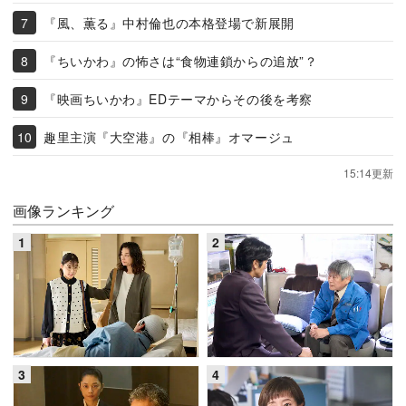
『風、薫る』中村倫也の本格登場で新展開
『ちいかわ』の怖さは“食物連鎖からの追放”？
『映画ちいかわ』EDテーマからその後を考察
趣里主演『大空港』の『相棒』オマージュ
15:14更新
画像ランキング