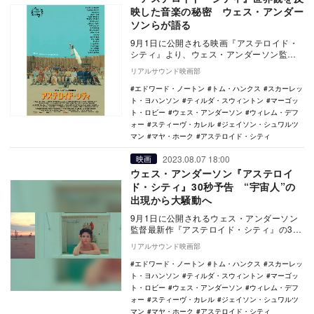
映した音楽の秘密 ウェス・アンダー
ソンらが語る
9月1日に公開される映画『アステロイド・
シティ』より、ウェス・アンダーソン監
督、ランドール・ポスター、アレクサンド
リアルサウンド映画部
ル・デスプラが…
エドワード・ノートン
トム・ハンクス
スカーレッ
ト・ヨハンソン
ティルダ・スウィントン
マーゴッ
ト・ロビー
ウェス・アンダーソン
ウィレム・デフ
ォー
スティーヴ・カレル
ジェイソン・シュワルツ
マン
マヤ・ホーク
アステロイド・シティ
2023.08.07 18:00
映画
ウェス・アンダーソン『アステロイ
ド・シティ』30秒予告 “宇宙人”の
出現から大騒動へ
9月1日に公開されるウェス・アンダーソン
監督最新作『アステロイド・シティ』の30
秒予告編が公開された。 本作は、『グラ
リアルサウンド映画部
ンド・…
エドワード・ノートン
トム・ハンクス
スカーレッ
ト・ヨハンソン
ティルダ・スウィントン
マーゴッ
ト・ロビー
ウェス・アンダーソン
ウィレム・デフ
ォー
スティーヴ・カレル
ジェイソン・シュワルツ
マン
マヤ・ホーク
アステロイド・シティ