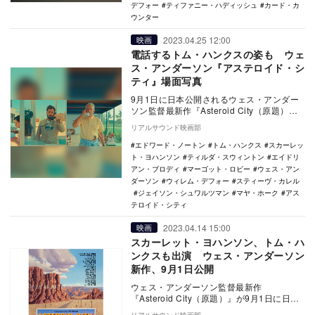
デフォー
ティファニー・ハディッシュ
カード・カ
ウンター
2023.04.25 12:00
映画
電話するトム・ハンクスの姿も ウェ
ス・アンダーソン『アステロイド・シ
ティ』場面写真
9月1日に日本公開されるウェス・アンダー
ソン監督最新作『Asteroid City（原題）』
の邦題が『アステロイド・シティ』に決…
リアルサウンド映画部
エドワード・ノートン
トム・ハンクス
スカーレッ
ト・ヨハンソン
ティルダ・スウィントン
エイドリ
アン・ブロディ
マーゴット・ロビー
ウェス・アン
ダーソン
ウィレム・デフォー
スティーヴ・カレル
ジェイソン・シュワルツマン
マヤ・ホーク
アス
テロイド・シティ
2023.04.14 15:00
映画
スカーレット・ヨハンソン、トム・ハ
ンクスも出演 ウェス・アンダーソン
新作、9月1日公開
ウェス・アンダーソン監督最新作
『Asteroid City（原題）』が9月1日に日本
公開されることが決定した。 本作は、