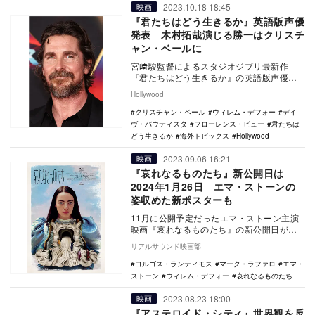
2023.10.18 18:45
映画
『君たちはどう生きるか』英語版声優
発表 木村拓哉演じる勝一はクリスチ
ャン・ベールに
宮﨑駿監督によるスタジオジブリ最新作
『君たちはどう生きるか』の英語版声優を
務めるキャスト陣が発表された。 本作
Hollywood
は、宮﨑監督に…
クリスチャン・ベール
ウィレム・デフォー
デイ
ヴ・バウティスタ
フローレンス・ピュー
君たちは
どう生きるか
海外トピックス
Hollywood
2023.09.06 16:21
映画
『哀れなるものたち』新公開日は
2024年1月26日 エマ・ストーンの
姿収めた新ポスターも
11月に公開予定だったエマ・ストーン主演
映画『哀れなるものたち』の新公開日が
2024年1月26日に決まり、あわせて新ビジ
リアルサウンド映画部
ュアルが…
ヨルゴス・ランティモス
マーク・ラファロ
エマ・
ストーン
ウィレム・デフォー
哀れなるものたち
2023.08.23 18:00
映画
『アステロイド・シティ』世界観を反