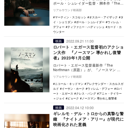
ポール・シュレイダー監督・脚本作『The
Card Counter（原題）』が、『カード・…
リアルサウンド映画部
マーティン・スコセッシ
オスカー・アイザック
タ
イ・シェリダン
ポール・シュレイダー
ウィレム・
デフォー
ティファニー・ハディッシュ
カード・カ
ウンター
2022.09.21 11:00
映画
ロバート・エガース監督初のアクショ
ン大作 『ノースマン 導かれし復讐
者』2023年1月公開
ロバート・エガース監督最新作『The
Northman（原題）』が、『ノースマン 導
かれし復讐者』の邦題で2023年1月に日本
リアルサウンド映画部
公…
ニコール・キッドマン
アレクサンダー・スカルスガ
ルド
イーサン・ホーク
ウィレム・デフォー
ロバ
ート・エガース
クレス・バング
アニャ・テイラー
＝ジョイ
ビョーク
ノースマン 導かれし復讐者
2022.04.12 10:00
映画
ギレルモ・デル・トロからの真摯な警
鐘 『ナイトメア・アリー』が現代に
映画化された意義