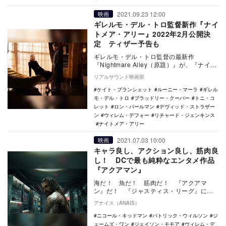
2021.09.23 12:00
映画
ギレルモ・デル・トロ監督新作『ナイ
トメア・アリー』2022年2月公開決
定 ティザー予告も
ギレルモ・デル・トロ監督の最新作
『Nightmare Alley（原題）』が、『ナイト
メア・アリー』の邦題で2022年2月25日…
リアルサウンド映画部
ケイト・ブランシェット
ルーニー・マーラ
ギレル
モ・デル・トロ
ブラッドリー・クーパー
トニ・コ
レット
ロン・パールマン
デヴィッド・ストラザー
ン
ウィレム・デフォー
リチャード・ジェンキンス
ナイトメア・アリー
2021.07.03 10:00
映画
キャラ良し、アクション良し、筋肉良
し！ DCで最も純粋なエンタメ作品
『アクアマン』
海だ！ 魚だ！ 筋肉だ！ 『アクアマ
ン』だ！ 『ジャスティス・リーグ』に登
場していたアクアマンことアーサー・カリ
アナイス（ANAIS）
ーが主人公の本作…
ニコール・キッドマン
パトリック・ウィルソン
ジ
ェームズ・ワン
ジェイソン・モモア
ウィレム・デ