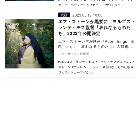
ァニー・ハディッシュ
カード・カウンター
2023.05.17 10:00
映画
エマ・ストーンが黒髪に ヨルゴス・
ランティモス監督『哀れなるものた
ち』2023年公開決定
エマ・ストーン主演映画『Poor Things（原
題）』が、『哀れなるものたち』の邦題で
2023年に日本公開されることが決定。あ…
リアルサウンド映画部
ヨルゴス・ランティモス
マーク・ラファロ
エマ・
ストーン
ウィレム・デフォー
哀れなるものたち
ジェロッドカーマイケル