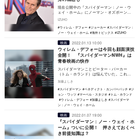
現在公開中の『スパイダーマン：ノー・ウ
ェイ・ホーム』にノーマン・オズボーン／
グリーンゴブリン役でカムバックしたウィ
IZUHO
レム・デフォー…
ウィレム・デフォー
ジョーカー
スパイダーマン：
ノー・ウェイ・ホーム
海外トピックス
IZUHO
2022.01.13 10:00
映画
ウィレム・デフォーは今回も顔面演技
全開！ 『スパイダーマンNWH』は
青春映画の快作
スパイダーマンことピーター・パーカー
（トム・ホランド）は悩んでいた。これま
でスパイダーマンであることを隠して悪と
加藤よしき
戦っていたのに、…
スパイダーマン
ベネディクト・カンバーバッチ
ジ
ョン・ワッツ
マーベル・スタジオ
トム・ホランド
ウィレム・デフォー
加藤よしき
スパイダーマ
ン：ノー・ウェイ・ホーム
2022.01.07 19:00
映画
『スパイダーマン：ノー・ウェイ・ホ
ーム』ついに公開！ 押さえておくべ
き前提知識は？