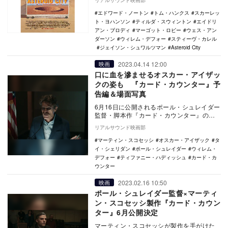
リアルサウンド映画部
『フ…
エドワード・ノートン
トム・ハンクス
スカーレッ
ト・ヨハンソン
ティルダ・スウィントン
エイドリ
アン・ブロディ
マーゴット・ロビー
ウェス・アン
ダーソン
ウィレム・デフォー
スティーヴ・カレル
ジェイソン・シュワルツマン
Asteroid City
2023.04.14 12:00
映画
口に血を滲ませるオスカー・アイザッ
クの姿も 『カード・カウンター』予
告編＆場面写真
6月16日に公開されるポール・シュレイダー
監督・脚本作『カード・カウンター』の予
告編と新場面写真が公開された。 『タク
リアルサウンド映画部
シード…
マーティン・スコセッシ
オスカー・アイザック
タ
イ・シェリダン
ポール・シュレイダー
ウィレム・
デフォー
ティファニー・ハディッシュ
カード・カ
ウンター
2023.02.16 10:50
映画
ポール・シュレイダー監督×マーティ
ン・スコセッシ製作『カード・カウン
ター』6月公開決定
マーティン・スコセッシが製作を手がけた