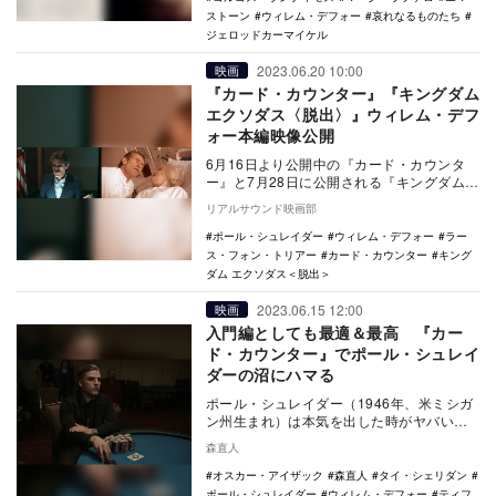
ストーン
ウィレム・デフォー
哀れなるものたち
ジェロッドカーマイケル
2023.06.20 10:00
映画
『カード・カウンター』『キングダム
エクソダス〈脱出〉』ウィレム・デフ
ォー本編映像公開
6月16日より公開中の『カード・カウンタ
ー』と7月28日に公開される『キングダム
エクソダス〈脱出〉』より、ウィレム・デ
リアルサウンド映画部
フォー出…
ポール・シュレイダー
ウィレム・デフォー
ラー
ス・フォン・トリアー
カード・カウンター
キング
ダム エクソダス＜脱出＞
2023.06.15 12:00
映画
入門編としても最適＆最高 『カー
ド・カウンター』でポール・シュレイ
ダーの沼にハマる
ポール・シュレイダー（1946年、米ミシガ
ン州生まれ）は本気を出した時がヤバい。
『聖なる映画―小津/ブレッソン/ドライヤ
森直人
ー…
オスカー・アイザック
森直人
タイ・シェリダン
ポール・シュレイダー
ウィレム・デフォー
ティフ