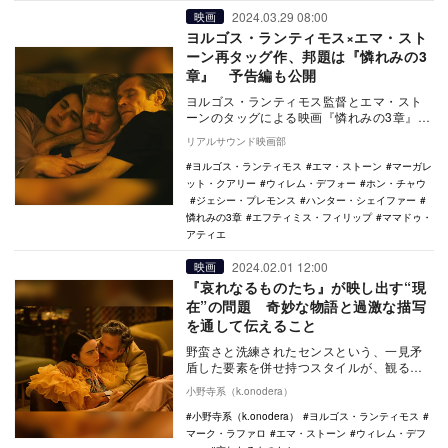
2024.03.29 08:00
映画
ヨルゴス・ランティモス×エマ・スト
ーン再タッグ作、邦題は『憐れみの3
章』 予告編も公開
ヨルゴス・ランティモス監督とエマ・スト
ーンのタッグによる映画『憐れみの3章』
は、先行き不明な冒険へと我々をいざな
リアルサウンド映画部
う。
ヨルゴス・ランティモス
エマ・ストーン
マーガレ
ット・クアリー
ウィレム・デフォー
ホン・チャウ
ジェシー・プレモンス
ハンター・シェイファー
憐れみの3章
エフティミス・フィリップ
ママドゥ・
アティエ
2024.02.01 12:00
映画
『哀れなるものたち』が映し出す“現
在”の問題 奇妙な物語と過激な描写
を通して伝えること
野蛮さと洗練されたセンスという、一見矛
盾した要素を併せ持つスタイルが、観る者
たちの心をざわつかせ、類まれな知性と才
小野寺系（k.onodera）
能でアートフィ…
小野寺系（k.onodera）
ヨルゴス・ランティモス
マーク・ラファロ
エマ・ストーン
ウィレム・デフ