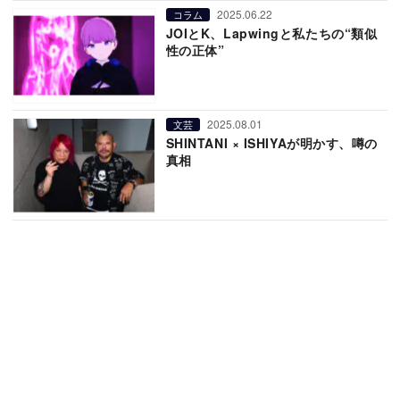
2025.06.22
コラム
JOIとK、Lapwingと私たちの“類似
性の正体”
2025.08.01
文芸
SHINTANI × ISHIYAが明かす、噂の
真相