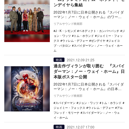
ンデイヤら集結
2022年1月7日に日本公開される『スパイダ
ーマン：ノー・ウェイ・ホーム』のワール
ドプレミアが、現地時間12月13日にアメリ
リアルサウンド映画部
カ・…
J・K・シモンズ
ベネディクト・カンバーバッチ
ジ
ョン・ワッツ
トム・ホランド
ジェイミー・フォッ
クス
ウィレム・デフォー
ゼンデイヤ
ジェイコ
ブ・バタロン
スパイダーマン：ノー・ウェイ・ホー
ム
2021.12.09 21:25
映画
過去作ヴィランが取り囲む 『スパイ
ダーマン：ノー・ウェイ・ホーム』日
本版ポスター公開
2022年1月7日に日本公開される『スパイダ
ーマン：ノー・ウェイ・ホーム』の日本版
ポスタービジュアルが公開された。 世
リアルサウンド映画部
界…
スパイダーマン
ジョン・ワッツ
トム・ホランド
ジェイミー・フォックス
ウィレム・デフォー
アル
フレッド・モリーナ
スパイダーマン：ノー・ウェ
イ・ホーム
2021.12.07 17:00
映画