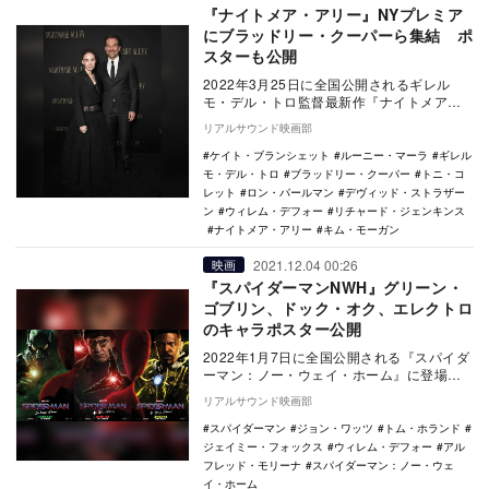
『ナイトメア・アリー』NYプレミア
にブラッドリー・クーパーら集結 ポ
スターも公開
2022年3月25日に全国公開されるギレル
モ・デル・トロ監督最新作『ナイトメア・
アリー』のワールドプレミアイベントがア
リアルサウンド映画部
メリカのニ…
ケイト・ブランシェット
ルーニー・マーラ
ギレル
モ・デル・トロ
ブラッドリー・クーパー
トニ・コ
レット
ロン・パールマン
デヴィッド・ストラザー
ン
ウィレム・デフォー
リチャード・ジェンキンス
ナイトメア・アリー
キム・モーガン
2021.12.04 00:26
映画
『スパイダーマンNWH』グリーン・
ゴブリン、ドック・オク、エレクトロ
のキャラポスター公開
2022年1月7日に全国公開される『スパイダ
ーマン：ノー・ウェイ・ホーム』に登場す
るヴィランのキャラクターポスターが公開
リアルサウンド映画部
された。…
スパイダーマン
ジョン・ワッツ
トム・ホランド
ジェイミー・フォックス
ウィレム・デフォー
アル
フレッド・モリーナ
スパイダーマン：ノー・ウェ
イ・ホーム