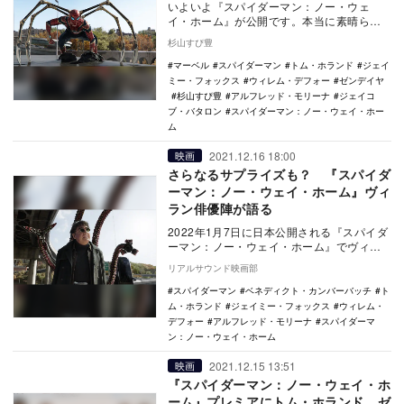
いよいよ『スパイダーマン：ノー・ウェ
イ・ホーム』が公開です。本当に素晴らし
いヒーロー映画であり青春ドラマです。
杉山すぴ豊
予備知識なく…
マーベル
スパイダーマン
トム・ホランド
ジェイ
ミー・フォックス
ウィレム・デフォー
ゼンデイヤ
杉山すぴ豊
アルフレッド・モリーナ
ジェイコ
ブ・バタロン
スパイダーマン：ノー・ウェイ・ホー
ム
2021.12.16 18:00
映画
さらなるサプライズも？ 『スパイダ
ーマン：ノー・ウェイ・ホーム』ヴィ
ラン俳優陣が語る
2022年1月7日に日本公開される『スパイダ
ーマン：ノー・ウェイ・ホーム』でヴィラ
ンを演じるキャスト陣によるコメント映像
リアルサウンド映画部
が公開さ…
スパイダーマン
ベネディクト・カンバーバッチ
ト
ム・ホランド
ジェイミー・フォックス
ウィレム・
デフォー
アルフレッド・モリーナ
スパイダーマ
ン：ノー・ウェイ・ホーム
2021.12.15 13:51
映画
『スパイダーマン：ノー・ウェイ・ホ
ーム』プレミアにトム・ホランド、ゼ