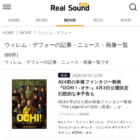
HOME
MUSIC
MOVIE
TECH
BOOK
HOME
MOVIE
ウィレム・デフォー
ウィレム・デフォーの記事・ニュース・画像一覧
(60件)
ウィレム・デフォーの記事・ニュース・画像一覧です
2026.02.03 12:00
映画
A24初の本格ファンタジー映画
『OCHI！-オチ-』4月3日公開決定
幻想的な本予告も
A24が手がけた初の本格ファンタジー映画
『The Legend of Ochi（原題）』が、
『OCHI！-オチ-』の邦題で4月3…
リアルサウンド映画部
エミリー・ワトソン
ウィレム・デフォー
フィン・
ヴォルフハルト
ヘレナ・ツェンゲル
アイザイア・
サクソン
OCHI！-オチ-