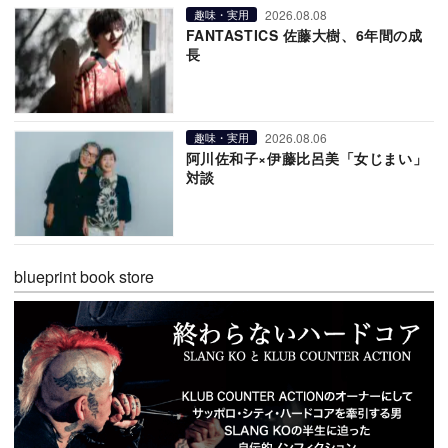
2026.08.08
趣味・実用
FANTASTICS 佐藤大樹、6年間の成
長
2026.08.06
趣味・実用
阿川佐和子×伊藤比呂美「女じまい」
対談
blueprint book store