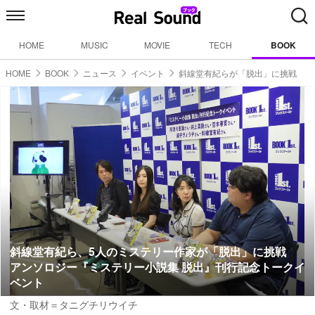
HOME
MUSIC
MOVIE
TECH
BOOK
HOME
BOOK
ニュース
イベント
斜線堂有紀らが「脱出」に挑戦
斜線堂有紀ら、5人のミステリー作家が「脱出」に挑戦
アンソロジー『ミステリー小説集 脱出』刊行記念トークイ
ベント
文・取材＝タニグチリウイチ