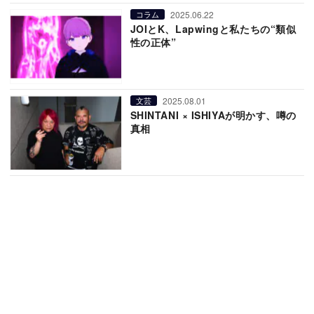
2025.06.22
コラム
JOIとK、Lapwingと私たちの“類似
性の正体”
2025.08.01
文芸
SHINTANI × ISHIYAが明かす、噂の
真相