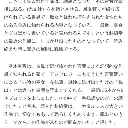
こうして生まれた作品は、話題となった『本の背骨が最
後に残る』(光文社）を彷彿とさせる、魔女狩りが繰り広
げられている世界で、魔女と疑われ捕らえられた女性たち
のある企みに触れられる内容となっている。「最近、百合
とグロばかり書いていると言われるんです」という斜線堂
の最近の作風に、しっかり沿ったものとなっていて、読み
終えた時に驚きの展開に戦慄できる。
空木春宵は、古風で選び抜かれた言葉による幻想的な作
風で知られる作家で、アンソロジーにもそうした言葉遣い
による「罪喰の巫女」を執筆。単純に逃げ出すだけの「脱
出」とは違った展開を読ませてくれる。「最初に5本から6
本プロットを出しました。その中で一番残虐なのがこの話
でした」と空木。読んだ斜線堂は、「カタルシスが大きい
作品で、切なくもあって恐ろしくもあります。脱出という
テーマからこの作品が来たのが面白かった」と評した。