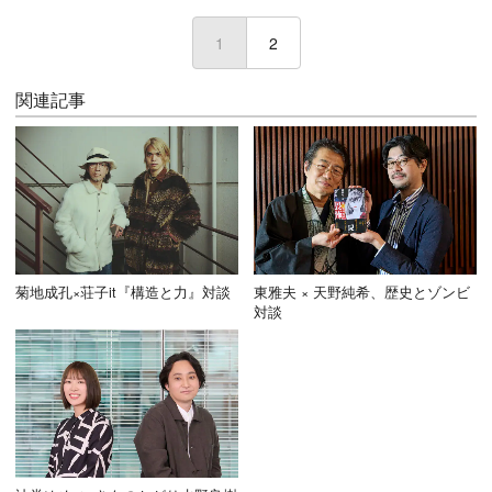
1
(current)
2
関連記事
菊地成孔×荘子it『構造と力』対談
東雅夫 × 天野純希、歴史とゾンビ
対談