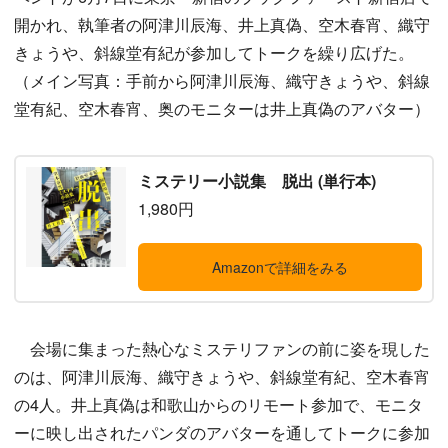
開かれ、執筆者の阿津川辰海、井上真偽、空木春宵、織守
きょうや、斜線堂有紀が参加してトークを繰り広げた。
（メイン写真：手前から阿津川辰海、織守きょうや、斜線
堂有紀、空木春宵、奥のモニターは井上真偽のアバター）
ミステリー小説集 脱出 (単行本)
1,980円
Amazonで詳細をみる
会場に集まった熱心なミステリファンの前に姿を現した
のは、阿津川辰海、織守きょうや、斜線堂有紀、空木春宵
の4人。井上真偽は和歌山からのリモート参加で、モニタ
ーに映し出されたパンダのアバターを通してトークに参加