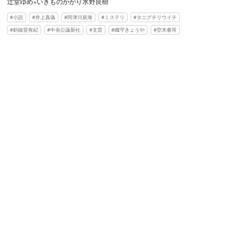
辻堂ゆめ×いきものかがり水野良樹
小説
井上真偽
阿津川辰海
ミステリ
タニグチリウイチ
斜線堂有紀
中央公論新社
文芸
織守きょうや
空木春宵