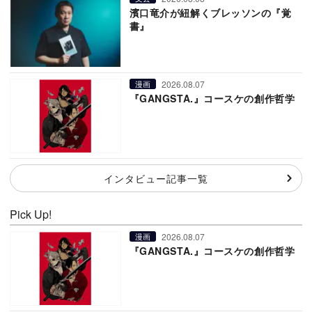
濱口竜介が紐解くブレッソンの『覚
書』
2026.08.07
漫画
『GANGSTA.』コースケの創作哲学
インタビュー記事一覧
Pick Up!
2026.08.07
漫画
『GANGSTA.』コースケの創作哲学