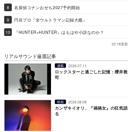
名探偵コナンおせち2027予約開始
円谷プロ『全ウルトラマン記録大鑑』
『HUNTER×HUNTER』はもはや小説なのか？
22:18更新
リアルサウンド厳選記事
2026.07.11
連載
ロックスターと過ごした記憶：櫻井敦
司
2026.08.08
映画
カンザキイオリ、『禍禍女』の狂気語
る