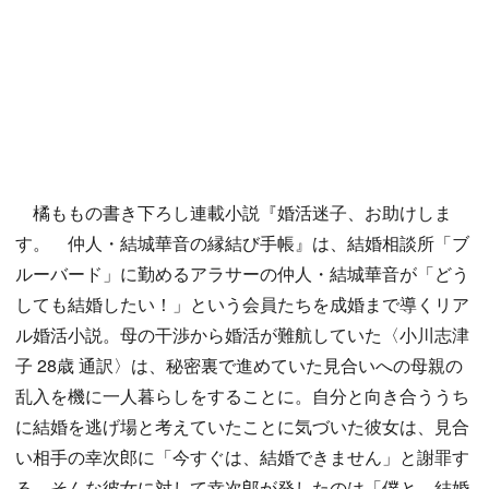
橘ももの書き下ろし連載小説『婚活迷子、お助けしま
す。 仲人・結城華音の縁結び手帳』は、結婚相談所「ブ
ルーバード」に勤めるアラサーの仲人・結城華音が「どう
しても結婚したい！」という会員たちを成婚まで導くリア
ル婚活小説。母の干渉から婚活が難航していた〈小川志津
子 28歳 通訳〉は、秘密裏で進めていた見合いへの母親の
乱入を機に一人暮らしをすることに。自分と向き合ううち
に結婚を逃げ場と考えていたことに気づいた彼女は、見合
い相手の幸次郎に「今すぐは、結婚できません」と謝罪す
る。そんな彼女に対して幸次郎が発したのは「僕と、結婚