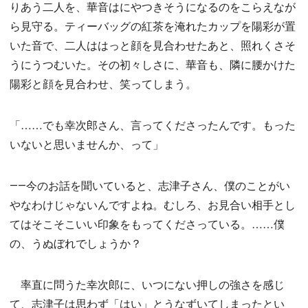
りあう二人を、華音はにやつきそうになるのをこらえなが
ら見守る。ティーバッグの紅茶を淹れたカップを陽彩が置
いた音で、二人ははっと顔を見合わせたあと、照れくさそ
うにうつむいた。その初々しさに、華音も、隣に腰かけた
陽彩と顔を見合わせ、笑ってしまう。
「……でも幸次郎さん、言ってくださったんです。もった
いないと思いませんか、って」
――今のお話を聞いていると、志津子さん、僕のことがい
やなわけじゃないんですよね。むしろ、お見合い相手とし
てはそこそこいい印象をもってくださっている。……僕
の、うぬぼれでしょうか？
率直に問うた幸次郎に、いつにない押しの強さを感じ
て、志津子は思わず「はい」とうなずいてしまったとい