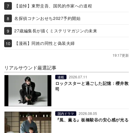
【追悼】東野圭吾、国民的作家への道程
名探偵コナンおせち2027予約開始
27歳編集長が描くミステリマガジンの未来
【漫画】同姓の同性と偽装夫婦
19:17更新
リアルサウンド厳選記事
2026.07.11
連載
ロックスターと過ごした記憶：櫻井敦
司
2026.08.05
国内ドラマ
『風、薫る』板橋駿谷の安心感が光る