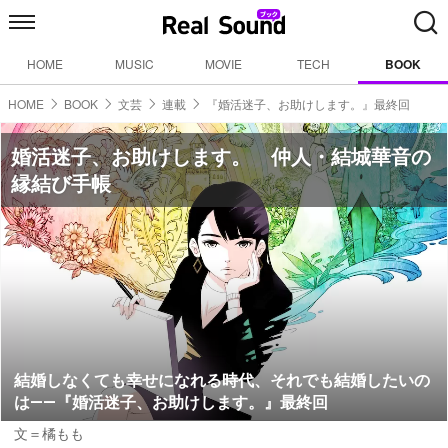
HOME
MUSIC
MOVIE
TECH
BOOK
HOME
BOOK
文芸
連載
『婚活迷子、お助けします。』最終回
婚活迷子、お助けします。 仲人・結城華音の
縁結び手帳
結婚しなくても幸せになれる時代、それでも結婚したいの
は――『婚活迷子、お助けします。』最終回
文＝橘もも