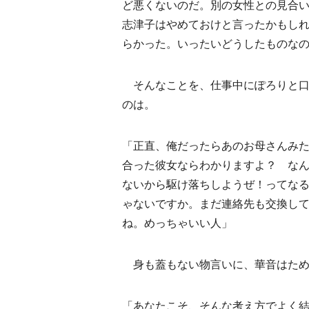
ど悪くないのだ。別の女性との見合
志津子はやめておけと言ったかもし
らかった。いったいどうしたものな
そんなことを、仕事中にぽろりと口
のは。
「正直、俺だったらあのお母さんみ
合った彼女ならわかりますよ？ な
ないから駆け落ちしようぜ！ってな
ゃないですか。まだ連絡先も交換し
ね。めっちゃいい人」
身も蓋もない物言いに、華音はため
「あなたこそ、そんな考え方でよく