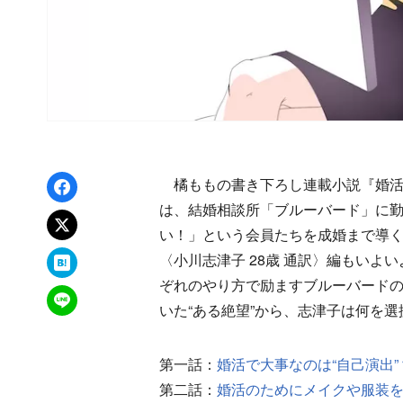
Facebookでシェア
橘ももの書き下ろし連載小説『婚活
は、結婚相談所「ブルーバード」に
xでポスト
い！」という会員たちを成婚まで導
はてなブックマーク
〈小川志津子 28歳 通訳〉編もい
ぞれのやり方で励ますブルーバード
LINEで送る
いた“ある絶望”から、志津子は何を
第一話：
婚活で大事なのは“自己演出”
第二話：
婚活のためにメイクや服装