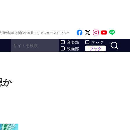
Like on Facebook
Follow on x
Follow on I
Follow o
Follo
漫画の情報と新作の連載｜リアルサウンド ブック
サ
音楽部
テック
映画部
ブック
想か