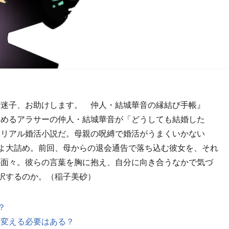
迷子、お助けします。 仲人・結城華音の縁結び手帳』
勤めるアラサーの仲人・結城華音が「どうしても結婚した
くリアル婚活小説だ。母親の呪縛で婚活がうまくいかない
よいよ大詰め。前回、母からの退会通告で落ち込む彼女を、それ
の面々。彼らの言葉を胸に抱え、自分に向き合うなかで気づ
選択するのか。（稲子美砂）
？
を変える必要はある？