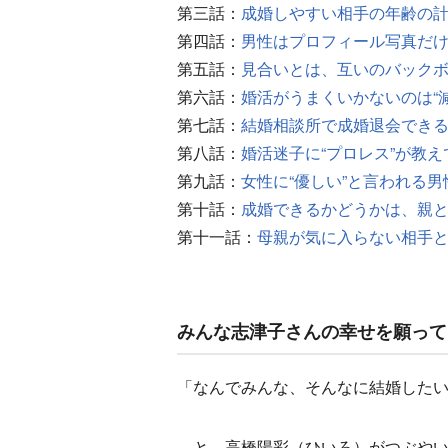
第三話：
成婚しやすい相手の年齢の
第四話：
男性はプロフィール写真だ
第五話：
見合いとは、互いのバック
第六話：
婚活がうまくいかないのは“
第七話：
結婚相談所で成婚退会できる
第八話：
婚活迷子に“プロレス”が教
第九話：
女性に“優しい”と言われる
第十話：
成婚できるかどうかは、親
第十一話：
母親が気に入らない相手
みんな志津子さんの幸せを願って
「なんでみんな、そんなに結婚した
と、高橋陽彩（ひいろ）がつぶやい