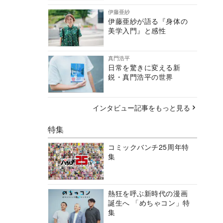
伊藤亜紗
伊藤亜紗が語る『身体の
美学入門』と感性
真門浩平
日常を驚きに変える新
鋭・真門浩平の世界
インタビュー記事をもっと見る
特集
コミックバンチ25周年特
集
熱狂を呼ぶ新時代の漫画
誕生へ 「めちゃコン」特
集