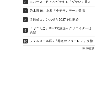
エバース・佐々木が考える「ダサい」芸人
乃木坂46井上和『少年サンデー』登場
名探偵コナンおせち2027予約開始
『ヤニねこ』BPOで議論もクリエイターは
絶賛
フェルメール展×『葬送のフリーレン』反響
16:16更新