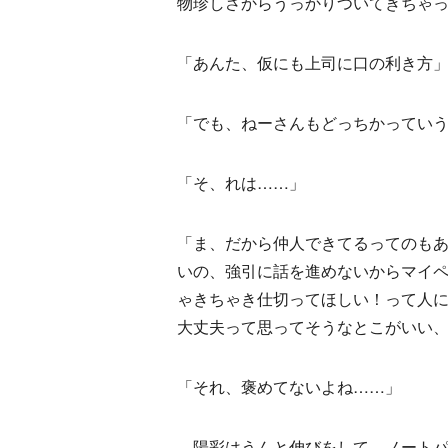
物珍しさからうっかりついてきちゃ
「あんた、仮にも上司に口の利き方
「でも、ねーさんもどっちかってい
「そ、れは……」
「ま、だから仲人できてるってのも
いの、強引に話を進めないからマイ
ゃきちゃき仕切ってほしい！って人
大丈夫って思ってそうなとこがいい
「それ、褒めてないよね……」
陽彩はうんと伸びをして、ノートパ