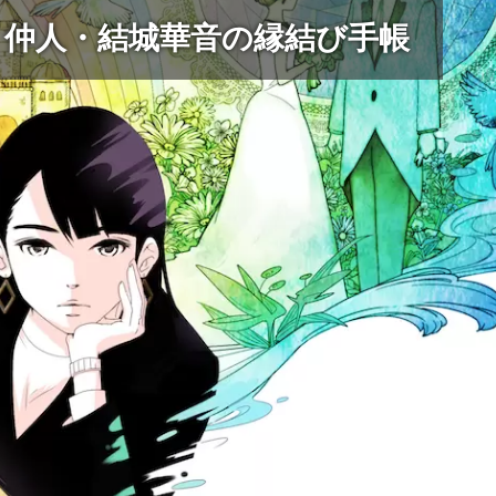
 仲人・結城華音の縁結び手帳