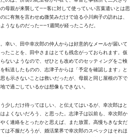
の母親が来襲して――客に対して使っていい言葉遣いとは思
いのに有無を言わせぬ微笑みだけで迫る小川絢子の訪れは、
ようなものだった――1週間が経ったころだ。
。幸い、田中幸次郎の仲人からは好意的なメールが届いて
なったことを、田中さまはとても残念がっておられます。仮
わらないようなので、ぜひとも改めてのセッティングをご検
面を転送したものの、志津子からは「予定を確認します」と
意思も示さないことは救いだったが、母親と同じ屋根の下で
心地で過ごしているかは想像もできない。
う少しだけ待ってほしい、と伝えてはいるが、幸次郎はと
象はよくないだろう、と思った。志津子は以前も、幸次郎か
うやく連絡をとったかと思えば、また放置。高慢ちきな女だ
っては不服だろうが、婚活業界で幸次郎のスペックはそれほ