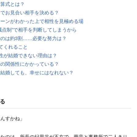
計算式とは？
けでお見合い相手を決める？
ボーンがわかった上で相性を見極める場
減点制”で相手を判断してしまうから
のは約3割……必要な努力は？
えてくれること
男性が結婚できない理由は？
との関係性にかかっている？
と結婚しても、幸せにはなれない？
る
いんすかね」
たのは、所長の紀里谷が不在で、華音と事務所で二人きり