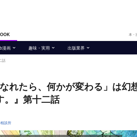
BOOK
本・
eb漫画
趣味・実用
出版業界
二話
になれたら、何かが変わる」は幻
す。』第十二話
婚相談所