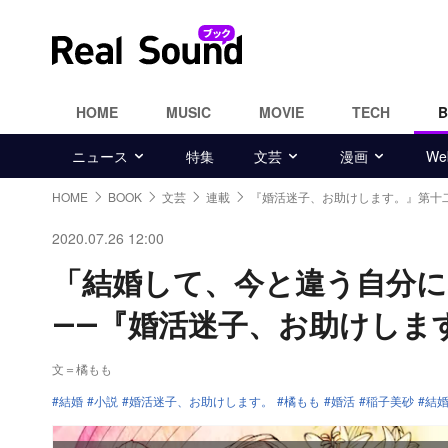
HOME
MUSIC
MOVIE
TECH
ニュース
特集
文芸
漫画
W
HOME
BOOK
文芸
連載
『婚活迷子、お助けします。』第十
2020.07.26 12:00
「結婚して、今と違う自分
――『婚活迷子、お助けしま
文＝橘もも
結婚
小説
婚活迷子、お助けします。
橘もも
婚活
稲子美砂
結