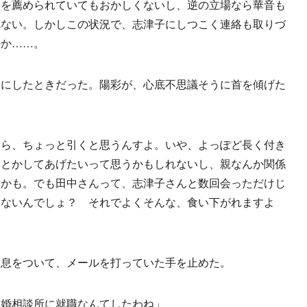
いを薦められていてもおかしくないし、逆の立場なら華音も
れない。しかしこの状況で、志津子にしつこく連絡も取りづ
のか……。
にしたときだった。陽彩が、心底不思議そうに首を傾げた
たら、ちょっと引くと思うんすよ。いや、よっぽど長く付き
んとかしてあげたいって思うかもしれないし、親なんか関係
るかも。でも田中さんって、志津子さんと数回会っただけじ
てないんでしょ？ それでよくそんな、食い下がれますよ
息をついて、メールを打っていた手を止めた。
結婚相談所に就職なんてしたわね」