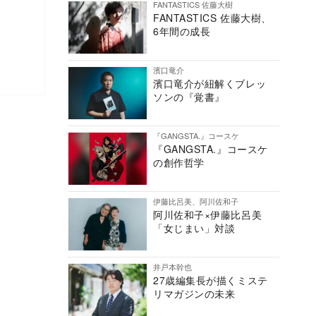
FANTASTICS 佐藤大樹
FANTASTICS 佐藤大樹、
6年間の成長
濱口竜介
濱口竜介が紐解くブレッ
ソンの『覚書』
『GANGSTA.』コースケ
『GANGSTA.』コースケ
の創作哲学
伊藤比呂美、阿川佐和子
阿川佐和子×伊藤比呂美
「女じまい」対談
井戸本幹也
27歳編集長が描くミステ
リマガジンの未来