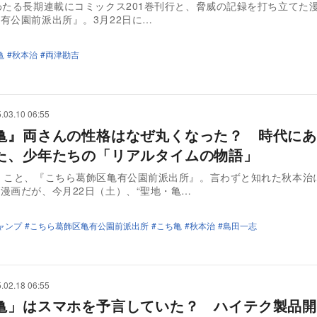
たる長期連載にコミックス201巻刊行と、脅威の記録を打ち立てた
有公園前派出所』。3月22日に…
亀
秋本治
両津勘吉
.03.10 06:55
亀』両さんの性格はなぜ丸くなった？ 時代にあ
た、少年たちの「リアルタイムの物語」
」こと、『こちら葛飾区亀有公園前派出所』。言わずと知れた秋本治
漫画だが、今月22日（土）、“聖地・亀…
ャンプ
こちら葛飾区亀有公園前派出所
こち亀
秋本治
島田一志
.02.18 06:55
亀」はスマホを予言していた？ ハイテク製品開