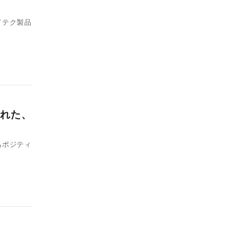
イテク製品
れた、
もポジティ