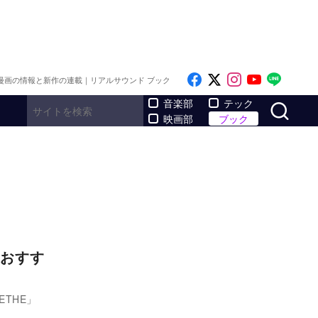
Like on Facebook
Follow on x
Follow on I
Follow o
Follo
漫画の情報と新作の連載｜リアルサウンド ブック
サ
音楽部
テック
映画部
ブック
おすす
THE」