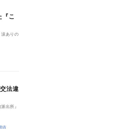
た『こ
、涙ありの
交法違
前派出所』
勘吉