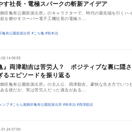
やす社長・電極スパークの斬新アイデア
葛飾区亀有公園前派出所』のキャラクターで、時代の最先端を行くハ
意欲を燃やすスーパー電子工機社長の電極ス…
区亀有公園前派出所
こち亀
秋本治
.02.14 06:55
亀』両津勘吉は苦労人？ ポジティブな裏に隠さ
ぎるエピソードを振り返る
葛飾区亀有公園前派出所』の主人公、両津勘吉。豪快な生き方でいつ
がある彼だが、実は苦労人だった過去がある…
ャンプ
こちら葛飾区亀有公園前派出所
秋本治
両津勘吉
.01.24 07:00