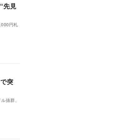
“先見
000円札
トで突
イル抜群、