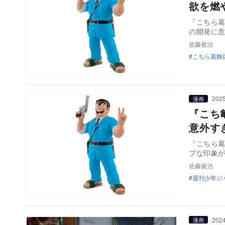
欲を燃
『こちら
の開発に
佐藤俊治
こちら葛飾
2025
漫画
『こち
意外す
『こちら
ブな印象
佐藤俊治
週刊少年ジ
2024
漫画