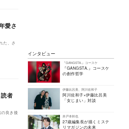
長年愛さ
された、さ
インタビュー
『GANGSTA.』コースケ
『GANGSTA.』コースケ
の創作哲学
伊藤比呂美、阿川佐和子
 読者
阿川佐和子×伊藤比呂美
「女じまい」対談
吉の良き後
井戸本幹也
27歳編集長が描くミステ
リマガジンの未来