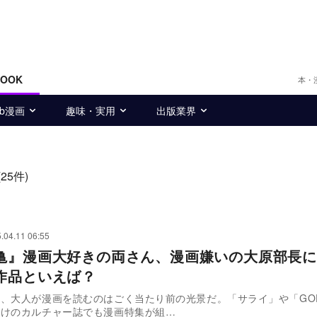
BOOK
本・
eb漫画
趣味・実用
出版業界
(25件)
.04.11 06:55
亀』漫画大好きの両さん、漫画嫌いの大原部長に
作品といえば？
大人が漫画を読むのはごく当たり前の光景だ。「サライ」や「GOE
向けのカルチャー誌でも漫画特集が組…