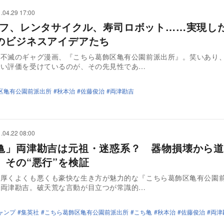
.04.29 17:00
ルフ、レンタサイクル、寿司ロボット……実現し
のビジネスアイデアたち
る不滅のギャグ漫画、『こちら葛飾区亀有公園前派出所』。笑いあり
高い評価を受けているのが、その先見性であ…
区亀有公園前派出所
秋本治
佐藤俊治
両津勘吉
.04.22 08:00
亀」両津勘吉は元祖・迷惑系？ 器物損壊から道
、その“悪行”を検証
に厚くよくも悪くも豪快な生き方が魅力的な『こちら葛飾区亀有公園
、両津勘吉。破天荒な言動が目立つが常識的…
ャンプ
集英社
こちら葛飾区亀有公園前派出所
こち亀
秋本治
佐藤俊治
両津