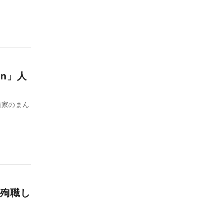
an」人
画家のまん
殉職し