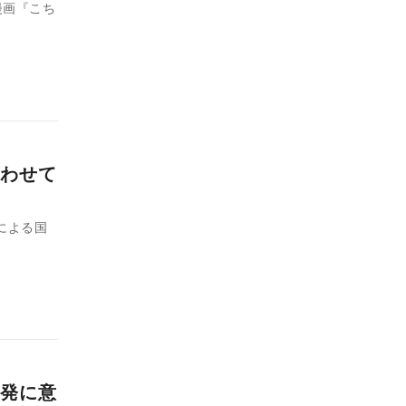
漫画『こち
わせて
による国
発に意