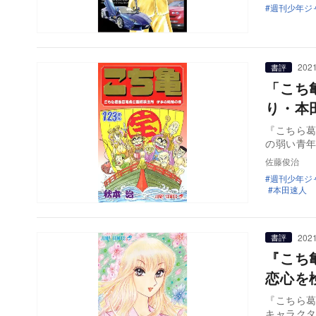
週刊少年ジ
2021
書評
「こち
り・本
『こちら
の弱い青
佐藤俊治
週刊少年ジ
本田速人
2021
書評
『こち
恋心を
『こちら
キャラク