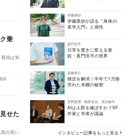
伊藤亜紗
伊藤亜紗が語る『身体の
美学入門』と感性
ク乗
真門浩平
日常を驚きに変える新
鋭・真門浩平の世界
。普段は気
高橋孝介
積読を解消！半年で1万個
勘吉
売れた本棚の秘密
安野貴博、駒村圭吾、長谷敏司
AIは人類を滅ぼすか？SF
見せた
作家と学者が議論
人気が高い
インタビュー記事をもっと見る