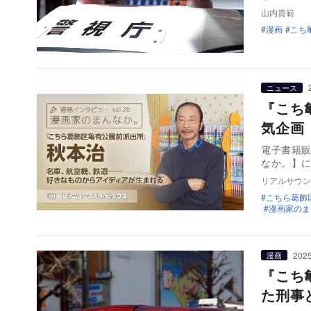
山内貴範
漫画
こち
ニュース
『こち亀
気企画
電子書籍販
なか。】
リアルサウン
こちら葛飾
漫画家のま
2025
漫画
『こち
た刑事