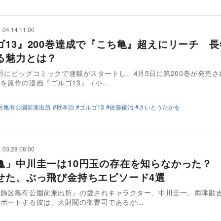
.04.14 11:00
ゴ13』200巻達成で『こち亀』超えにリーチ 
る魅力とは？
11月にビッグコミックで連載がスタートし、4月5日に第200巻が発売
を原作の漫画『ゴルゴ13』（小…
区亀有公園前派出所
秋本治
ゴルゴ13
佐藤俊治
さいとうたかを
.03.28 08:00
亀」中川圭一は10円玉の存在を知らなかった？
せた、ぶっ飛び金持ちエピソード4選
葛飾区亀有公園前派出所』の愛されキャラクター、中川圭一。両津勘
サポートする彼は、大財閥の御曹司であるが…