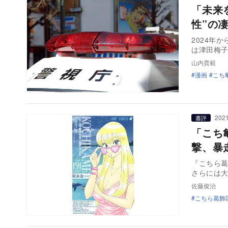
「未来
性”の
2024年
は津田梅子
山内貴範
漫画
こち
2021
書評
「こち
撃、暴
『こちら
さらには
佐藤俊治
こちら葛飾