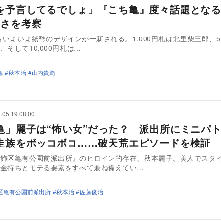
を予言してるでしょ」『こち亀』度々話題となる
凄さを考察
からいよいよ紙幣のデザインが一新される。1,000円札は北里柴三郎、5,
、そして10,000円札は…
亀
秋本治
山内貴範
.05.19 08:00
亀」麗子は“怖い女”だった？ 派出所にミニパ
走族をボッコボコ……破天荒エピソードを検証
葛飾区亀有公園前派出所』のヒロイン的存在、秋本麗子。美人でスタ
大金持ちとモテる要素をすべて兼ね備えてい…
区亀有公園前派出所
秋本治
佐藤俊治