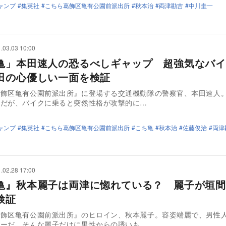
ャンプ
集英社
こちら葛飾区亀有公園前派出所
秋本治
両津勘吉
中川圭一
.03.03 10:00
亀」本田速人の恐るべしギャップ 超強気なバイ
田の心優しい一面を検証
葛飾区亀有公園前派出所』に登場する交通機動隊の警察官、本田速人
年だが、バイクに乗ると突然性格が攻撃的に…
ャンプ
集英社
こちら葛飾区亀有公園前派出所
こち亀
秋本治
佐藤俊治
両津
.02.28 17:00
亀』秋本麗子は両津に惚れている？ 麗子が垣間
検証
葛飾区亀有公園前派出所』のヒロイン、秋本麗子。容姿端麗で、男性
ターだ。そんな麗子だけに男性からの誘いも…