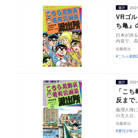
2021
書評
VRゴ
ち亀』
日本が誇
内容で、
佐藤俊治
こちら葛飾
2021
書評
「こち
反まで
義理人情
の主人公
佐藤俊治
週刊少年ジ