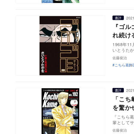
2021
書評
『ゴル
れ続け
1968年
いとうたか
佐藤俊治
こちら葛飾
2021
書評
「こち
を驚か
『こちら
輩として
佐藤俊治