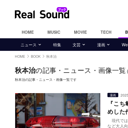
HOME
MUSIC
MOVIE
TECH
ニュース
特集
文芸
漫画
W
HOME
BOOK
秋本治
の記事・ニュース・画像一覧
秋本治
秋本治の記事・ニュース・画像一覧です
2025
漫画
『こち
めした
現代では、
など大人