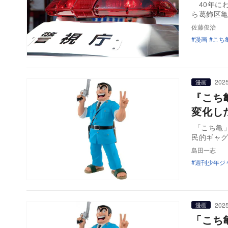
40年にわ
ら葛飾区亀
佐藤俊治
漫画
こち
2025
漫画
『こち
変化し
「こち亀
民的ギャグ
島田一志
週刊少年ジ
2025
漫画
「こち