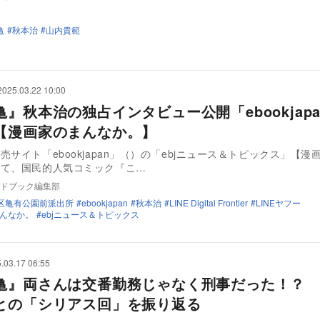
亀
秋本治
山内貴範
2025.03.22 10:00
』秋本治の独占インタビュー公開「ebookjap
【漫画家のまんなか。】
売サイト「ebookjapan」（）の「ebjニュース＆トピックス」【漫
にて、国民的人気コミック『こ…
ドブック編集部
区亀有公園前派出所
ebookjapan
秋本治
LINE Digital Frontier
LINEヤフー
んなか。
ebjニュース＆トピックス
.03.17 06:55
亀』両さんは交番勤務じゃなく刑事だった！？ 
との「シリアス回」を振り返る