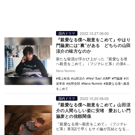
2022.10.27 06:00
国内ドラマ
『親愛なる僕へ殺意をこめて』やはり
門脇麦には“裏”がある どちらの山田
涼介の味方なのか
新たな疑惑が浮かび上がった『親愛なる僕
へ殺意をこめて』（フジテレビ系）の第4
話。サイ（尾上松也）が死んでしまったこ
Nana Numoto
とで畑葉子（浅…
尾上松也
山田涼介
Hey! Say! JUMP
門脇麦
川
栄李奈
佐野史郎
Nana Numoto
親愛なる僕へ殺意
をこめて
2022.10.20 06:00
国内ドラマ
『親愛なる僕へ殺意をこめて』山田涼
介の人間らしい姿に安堵 愛おしい門
脇麦との信頼関係
『親愛なる僕へ殺意をこめて』（フジテレ
ビ系）第3話で早くもサイ編が完結となる。
浦島エイジ（山田涼介）は、サイ（尾上松