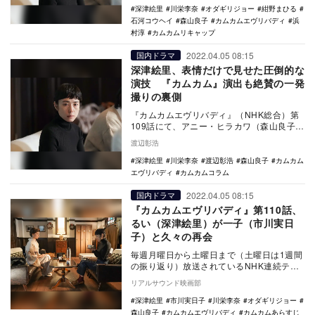
深津絵里
川栄李奈
オダギリジョー
紺野まひる
石河コウヘイ
森山良子
カムカムエヴリバディ
浜
村淳
カムカムリキャップ
2022.04.05 08:15
国内ドラマ
深津絵里、表情だけで見せた圧倒的な
演技 『カムカム』演出も絶賛の一発
撮りの裏側
『カムカムエヴリバディ』（NHK総合）第
109話にて、アニー・ヒラカワ（森山良子）
がラジオを通じ、娘・るい（深津絵里）に
渡辺彰浩
向けて語…
深津絵里
川栄李奈
渡辺彰浩
森山良子
カムカム
エヴリバディ
カムカムコラム
2022.04.05 08:15
国内ドラマ
『カムカムエヴリバディ』第110話、
るい（深津絵里）が一子（市川実日
子）と久々の再会
毎週月曜日から土曜日まで（土曜日は1週間
の振り返り）放送されているNHK連続テレ
ビ小説『カムカムエヴリバディ』。4月6日
リアルサウンド映画部
放送の第…
深津絵里
市川実日子
川栄李奈
オダギリジョー
森山良子
カムカムエヴリバディ
カムカムあらすじ