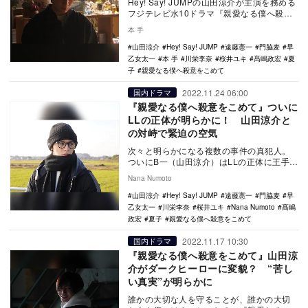
Hey! Say! JUMPの山田涼介が主演を務める
フジテレビ水10ドラマ『親愛なる僕へ殺意
をこめて』が、11月30日に最終回を…
本 手
山田涼介
Hey! Say! JUMP
遠藤憲一
門脇麦
早
乙女太一
本 手
川栄李奈
桜井ユキ
髙嶋政宏
夏
子
親愛なる僕へ殺意をこめて
2022.11.24 06:00
国内ドラマ
『親愛なる僕へ殺意をこめて』ついに
LLの正体が明らかに！ 山田涼介と
の対峙で緊迫の空気
次々と明らかになる複数の事件の真犯人。
ついにB一（山田涼介）はLLの正体に王手を
かける。『親愛なる僕へ殺意をこめて』
Nana Numoto
（フジテレビ…
山田涼介
Hey! Say! JUMP
遠藤憲一
門脇麦
早
乙女太一
川栄李奈
桜井ユキ
Nana Numoto
髙嶋
政宏
夏子
親愛なる僕へ殺意をこめて
2022.11.17 10:30
国内ドラマ
『親愛なる僕へ殺意をこめて』山田涼
介がダークヒーローに変貌？ “苦し
い真実”が明らかに
誰かの大切な人を守ることが、誰かの大切