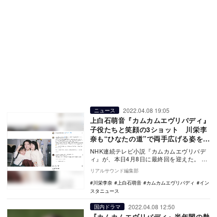
2022.04.08 19:05
ニュース
上白石萌音『カムカムエヴリバディ』
子役たちと笑顔の3ショット 川栄李
奈も“ひなたの道”で両手広げる姿を投
稿
NHK連続テレビ小説『カムカムエヴリバデ
ィ』が、本日4月8日に最終回を迎えた。
初代ヒロイン安子を演じた上白石萌音は今
リアルサウンド編集部
朝のオ…
川栄李奈
上白石萌音
カムカムエヴリバディ
イン
スタニュース
2022.04.08 12:50
国内ドラマ
『カムカムエヴリバディ』半年間の熱