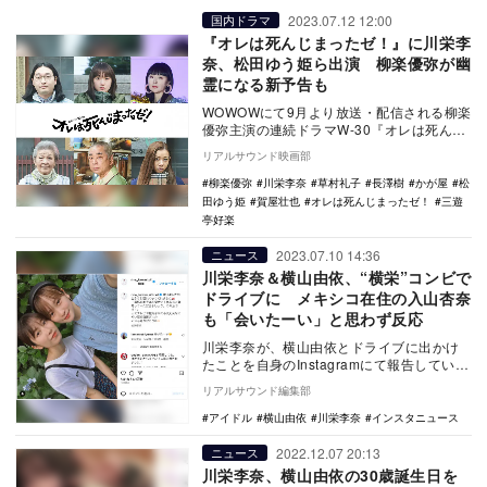
2023.07.12 12:00
国内ドラマ
『オレは死んじまったゼ！』に川栄李
奈、松田ゆう姫ら出演 柳楽優弥が幽
霊になる新予告も
WOWOWにて9月より放送・配信される柳楽
優弥主演の連続ドラマW-30『オレは死んじ
まったゼ！』の追加キャストとして、川栄
リアルサウンド映画部
李奈、…
柳楽優弥
川栄李奈
草村礼子
長澤樹
かが屋
松
田ゆう姫
賀屋壮也
オレは死んじまったゼ！
三遊
亭好楽
2023.07.10 14:36
ニュース
川栄李奈＆横山由依、“横栄”コンビで
ドライブに メキシコ在住の入山杏奈
も「会いたーい」と思わず反応
川栄李奈が、横山由依とドライブに出かけ
たことを自身のInstagramにて報告してい
る。 AKB48時代から“横栄”として…
リアルサウンド編集部
アイドル
横山由依
川栄李奈
インスタニュース
2022.12.07 20:13
ニュース
川栄李奈、横山由依の30歳誕生日を