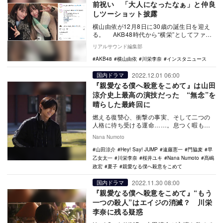
前祝い 「大人になったなぁ」と仲良
しツーショット披露
横山由依が12月8日に30歳の誕生日を迎え
る。 AKB48時代から“横栄”としてファン
から親しまれている川栄李奈は、2日前の…
リアルサウンド編集部
AKB48
横山由依
川栄李奈
インスタニュース
2022.12.01 06:00
国内ドラマ
『親愛なる僕へ殺意をこめて』は山田
涼介史上最高の演技だった “無念”を
晴らした最終回に
燃える復讐心、衝撃の事実、そして二つの
人格に待ち受ける運命……。息つく暇もな
いほどの展開を見せ続けてきた『親愛なる
Nana Numoto
僕へ殺意をこめ…
山田涼介
Hey! Say! JUMP
遠藤憲一
門脇麦
早
乙女太一
川栄李奈
桜井ユキ
Nana Numoto
髙嶋
政宏
夏子
親愛なる僕へ殺意をこめて
2022.11.30 08:00
国内ドラマ
『親愛なる僕へ殺意をこめて』“もう
一つの殺人”はエイジの消滅？ 川栄
李奈に残る疑惑