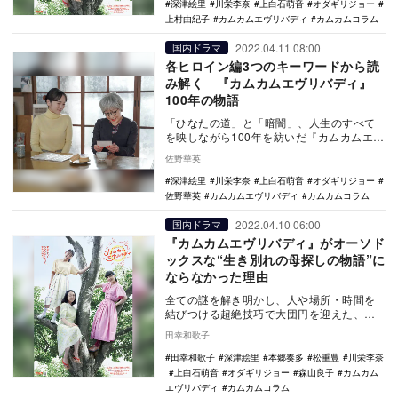
深津絵里
川栄李奈
上白石萌音
オダギリジョー
上村由紀子
カムカムエヴリバディ
カムカムコラム
2022.04.11 08:00
国内ドラマ
各ヒロイン編3つのキーワードから読
み解く 『カムカムエヴリバディ』
100年の物語
「ひなたの道」と「暗闇」、人生のすべて
を映しながら100年を紡いだ『カムカムエヴ
リバディ』（NHK総合）が、ついに終幕を
佐野華英
迎えた。…
深津絵里
川栄李奈
上白石萌音
オダギリジョー
佐野華英
カムカムエヴリバディ
カムカムコラム
2022.04.10 06:00
国内ドラマ
『カムカムエヴリバディ』がオーソド
ックスな“生き別れの母探しの物語”に
ならなかった理由
全ての謎を解き明かし、人や場所・時間を
結びつける超絶技巧で大団円を迎えた、藤
本有紀脚本のNHK連続テレビ小説『カムカ
田幸和歌子
ムエヴリバデ…
田幸和歌子
深津絵里
本郷奏多
松重豊
川栄李奈
上白石萌音
オダギリジョー
森山良子
カムカム
エヴリバディ
カムカムコラム