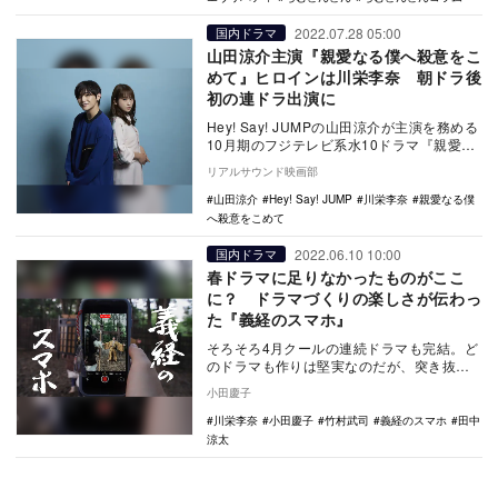
2022.07.28 05:00
国内ドラマ
山田涼介主演『親愛なる僕へ殺意をこ
めて』ヒロインは川栄李奈 朝ドラ後
初の連ドラ出演に
Hey! Say! JUMPの山田涼介が主演を務める
10月期のフジテレビ系水10ドラマ『親愛な
る僕へ殺意をこめて』のヒロインを川…
リアルサウンド映画部
山田涼介
Hey! Say! JUMP
川栄李奈
親愛なる僕
へ殺意をこめて
2022.06.10 10:00
国内ドラマ
春ドラマに足りなかったものがここ
に？ ドラマづくりの楽しさが伝わっ
た『義経のスマホ』
そろそろ4月クールの連続ドラマも完結。ど
のドラマも作りは堅実なのだが、突き抜け
た面白いものが少なかった中、深夜に放送
小田慶子
された“武士…
川栄李奈
小田慶子
竹村武司
義経のスマホ
田中
涼太