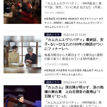
『カムカムエヴリバディ』（NHK総合）第
111話。現代、ついに始まるひなた（川栄李
奈）のラジオ英会話番組「サニーサイドイ
アナイス（ANAIS）
ングリッ…
深津絵里
川栄李奈
松村北斗
オダギリジョー
ア
ナイス（ANAIS）
森山良子
カムカムエヴリバディ
カムカムリキャップ
2022.04.07 12:25
国内ドラマ
『カムカムエヴリバディ』最終話、安
子×るい×ひなたの100年の物語がつい
にフィナーレへ
毎週月曜日から土曜日まで（土曜日は1週間
の振り返り）放送されているNHK連続テレ
ビ小説『カムカムエヴリバディ』。4月8日
リアルサウンド映画部
放送の最…
深津絵里
川栄李奈
上白石萌音
森山良子
カムカ
ムエヴリバディ
カムカムあらすじ
2022.04.07 08:15
国内ドラマ
『カムカム』演出陣が明かす、涙の抱
擁の舞台裏 上白石萌音の復帰は“1
日限り”だった
『カムカムエヴリバディ』（NHK総合）第
111話にて、るい（深津絵里）とアニー・ヒ