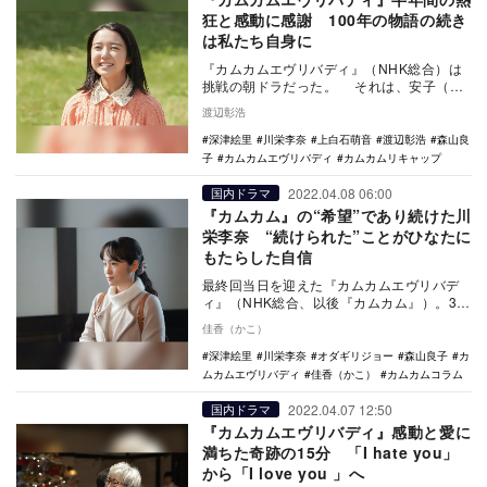
狂と感動に感謝 100年の物語の続き
は私たち自身に
『カムカムエヴリバディ』（NHK総合）は
挑戦の朝ドラだった。 それは、安子（白
石萌音）、るい（深津絵里）、ひなた（川
渡辺彰浩
栄李奈）…
深津絵里
川栄李奈
上白石萌音
渡辺彰浩
森山良
子
カムカムエヴリバディ
カムカムリキャップ
2022.04.08 06:00
国内ドラマ
『カムカム』の“希望”であり続けた川
栄李奈 “続けられた”ことがひなたに
もたらした自信
最終回当日を迎えた『カムカムエヴリバデ
ィ』（NHK総合、以後『カムカム』）。3世
代に渡るヒロインの物語が紡がれた本作、
佳香（かこ）
先代の2人…
深津絵里
川栄李奈
オダギリジョー
森山良子
カ
ムカムエヴリバディ
佳香（かこ）
カムカムコラム
2022.04.07 12:50
国内ドラマ
『カムカムエヴリバディ』感動と愛に
満ちた奇跡の15分 「I hate you」
から「I love you 」へ