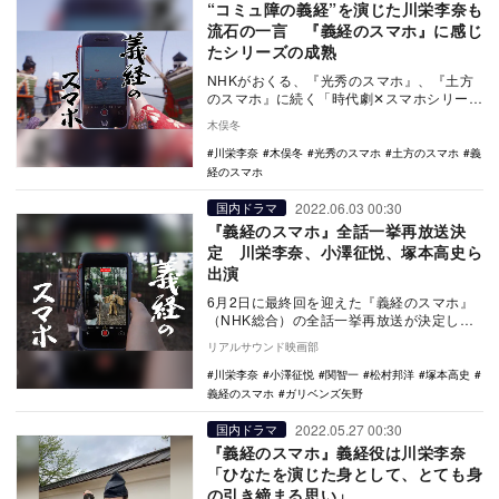
“コミュ障の義経”を演じた川栄李奈も
流石の一言 『義経のスマホ』に感じ
たシリーズの成熟
NHKがおくる、『光秀のスマホ』、『土方
のスマホ』に続く「時代劇✕スマホシリー
ズ」の第3弾は、待ってましたの『義経のス
木俣冬
マホ』であ…
川栄李奈
木俣冬
光秀のスマホ
土方のスマホ
義
経のスマホ
2022.06.03 00:30
国内ドラマ
『義経のスマホ』全話一挙再放送決
定 川栄李奈、小澤征悦、塚本高史ら
出演
6月2日に最終回を迎えた『義経のスマホ』
（NHK総合）の全話一挙再放送が決定し
た。 本作は、『光秀のスマホ』、『土方
リアルサウンド映画部
のスマホ…
川栄李奈
小澤征悦
関智一
松村邦洋
塚本高史
義経のスマホ
ガリベンズ矢野
2022.05.27 00:30
国内ドラマ
『義経のスマホ』義経役は川栄李奈
「ひなたを演じた身として、とても身
の引き締まる思い」