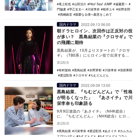
尾上松也
山田涼介
Hey! Say! JUMP
遠藤憲一
門脇麦
早乙女太一
川栄李奈
桜井ユキ
佐野史郎
髙嶋政宏
親愛なる僕へ殺意をこめて
2022.09.13 06:00
国内ドラマ
朝ドラヒロイン、次回作は正反対の役
が多い？ 黒島結菜の『クロサギ』で
の飛躍に期待
黒島結菜が、10月よりスタートの『クロサ
ギ』（TBS系）にヒロイン役で出演する。
現在放送中の朝ドラ『ちむどんどん』
渡辺彰浩
（NHK総合）…
有村架純
黒島結菜
永野芽郁
川栄李奈
清原果耶
渡辺彰浩
クロサギ
ちむどんどん
2022.09.09 13:00
国内ドラマ
黒島結菜、『ちむどんどん』で「性格
が明るくなった」 『あさイチ』で川
栄李奈も印象語る
9月9日放送の『あさイチ』（NHK総合）
に、『ちむどんどん』（NHK総合）ヒロイ
ンの黒島結菜が登場。Twitterには「黒島結
渡辺彰浩
菜…
黒島結菜
川栄李奈
渡辺彰浩
あさイチ
カムカム
エヴリバディ
ちむどんどん
ちむどんどんコラム