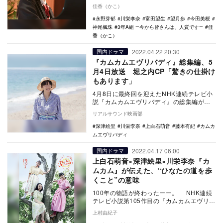
そんな教室がある。3年前に放送された『3
佳香（かこ）
年A組 ―今…
永野芽郁
川栄李奈
富田望生
望月歩
今田美桜
神尾楓珠
3年A組 ―今から皆さんは、人質です―
佳
香（かこ）
2022.04.22 20:30
国内ドラマ
『カムカムエヴリバディ』総集編、5
月4日放送 堀之内CP「驚きの仕掛け
もあります」
4月8日に最終回を迎えたNHK連続テレビ小
説『カムカムエヴリバディ』の総集編が、5
月1日にNHK BS 4Kにて、5月4日にNH…
リアルサウンド映画部
深津絵里
川栄李奈
上白石萌音
藤本有紀
カムカ
ムエヴリバディ
2022.04.17 06:00
国内ドラマ
上白石萌音×深津絵里×川栄李奈『カ
ムカム』が伝えた、“ひなたの道を歩
くこと”の意味
100年の物語が終わったーー。 NHK連続
テレビ小説第105作目の『カムカムエヴリバ
ディ』。主題歌「アルデバラン」に乗せ…
上村由紀子