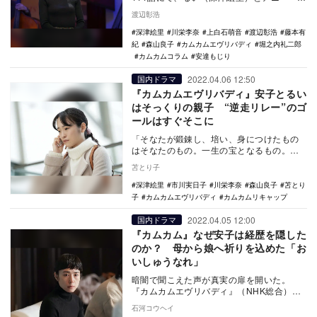
ラカワ改め安子（森山良子）が再会。2人の
渡辺彰浩
間にあ…
深津絵里
川栄李奈
上白石萌音
渡辺彰浩
藤本有
紀
森山良子
カムカムエヴリバディ
堀之内礼二郎
カムカムコラム
安達もじり
2022.04.06 12:50
国内ドラマ
『カムカムエヴリバディ』安子とるい
はそっくりの親子 “逆走リレー”のゴ
ールはすぐそこに
「そなたが鍛錬し、培い、身につけたもの
はそなたのもの。一生の宝となるもの。さ
れど……」 アメリカでアクション監督と
苫とり子
して成功を…
深津絵里
市川実日子
川栄李奈
森山良子
苫とり
子
カムカムエヴリバディ
カムカムリキャップ
2022.04.05 12:00
国内ドラマ
『カムカム』なぜ安子は経歴を隠した
のか？ 母から娘へ祈りを込めた「お
いしゅうなれ」
暗闇で聞こえた声が真実の扉を開いた。
『カムカムエヴリバディ』（NHK総合）第
109話の冒頭は、再会を暗示するようなシー
石河コウヘイ
ンから始ま…