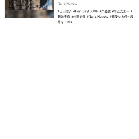
殺意をこめて』（フジテレビ系）の第5話。
Nana Numoto
畑葉子（浅川…
山田涼介
Hey! Say! JUMP
門脇麦
早乙女太一
川栄李奈
佐野史郎
Nana Numoto
親愛なる僕へ殺
意をこめて