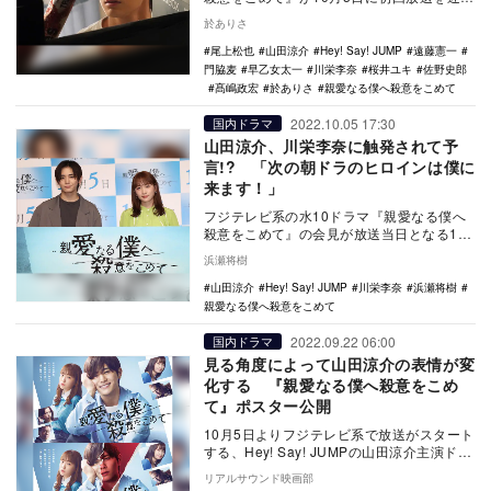
た。累計発行部数130万部を突破した同名マ
於ありさ
ンガ…
尾上松也
山田涼介
Hey! Say! JUMP
遠藤憲一
門脇麦
早乙女太一
川栄李奈
桜井ユキ
佐野史郎
髙嶋政宏
於ありさ
親愛なる僕へ殺意をこめて
2022.10.05 17:30
国内ドラマ
山田涼介、川栄李奈に触発されて予
言!? 「次の朝ドラのヒロインは僕に
来ます！」
フジテレビ系の水10ドラマ『親愛なる僕へ
殺意をこめて』の会見が放送当日となる10
月5日に都内で開催。主演を務めるHey!
浜瀬将樹
Say…
山田涼介
Hey! Say! JUMP
川栄李奈
浜瀬将樹
親愛なる僕へ殺意をこめて
2022.09.22 06:00
国内ドラマ
見る角度によって山田涼介の表情が変
化する 『親愛なる僕へ殺意をこめ
て』ポスター公開
10月5日よりフジテレビ系で放送がスタート
する、Hey! Say! JUMPの山田涼介主演ドラ
マ『親愛なる僕へ殺意をこめて』のポ…
リアルサウンド映画部