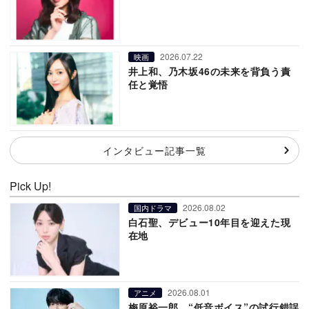
2026.07.22
映画
井上和、乃木坂46の未来を背負う責
任と覚悟
インタビュー記事一覧
Pick Up!
2026.08.02
国内ドラマ
白石聖、デビュー10年目を迎えた現
在地
2026.08.01
アニメ
梅原裕一郎、“低音ボイス”の試行錯誤