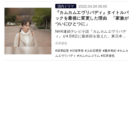
2022.04.09 06:00
国内ドラマ
『カムカムエヴリバディ』タイトルバ
ックを最後に変更した理由 「家族が
ついにひとつに」
NHK連続テレビ小説『カムカムエヴリバデ
ィ』が4月8日に最終回を迎えた。東日本大
震災と向き合い、コロナ禍の現在のその後
石井達也
が描かれた…
深津絵里
川栄李奈
上白石萌音
藤本有紀
カムカ
ムエヴリバディ
カムカムコラム
石井達也