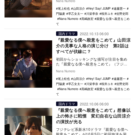
Nana Numoto
也）にとらわ…
尾上松也
山田涼介
Hey! Say! JUMP
遠藤憲一
門脇麦
早乙女太一
川栄李奈
桜井ユキ
佐野史郎
Nana Numoto
髙嶋政宏
親愛なる僕へ殺意をこめ
て
2022.10.13 06:00
国内ドラマ
『親愛なる僕へ殺意をこめて』山田涼
介の見事な人格の演じ分け 第2話は
すべてが伏線に？
初回からショッキングな描写が注目を集め
た『親愛なる僕へ殺意をこめて』（フジテ
レビ系）。10月12日に放送された第2話で
Nana Numoto
は、浦島エ…
尾上松也
山田涼介
Hey! Say! JUMP
遠藤憲一
門脇麦
早乙女太一
川栄李奈
桜井ユキ
佐野史郎
Nana Numoto
髙嶋政宏
親愛なる僕へ殺意をこめ
て
2022.10.06 06:00
国内ドラマ
『親愛なる僕へ殺意をこめて』想像以
上の怖さに戦慄 変幻自在な山田涼介
の演技が光る
フジテレビ系新水10ドラマ『親愛なる僕へ
殺意をこめて』が10月5日に初回放送を迎え