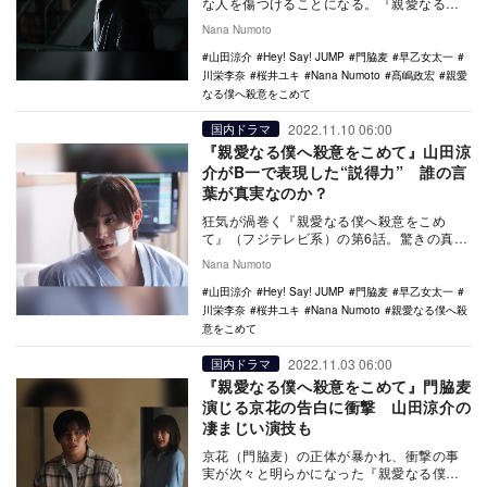
な人を傷つけることになる。『親愛なる僕
へ殺意をこめて』（フジテレビ系）の第7話
Nana Numoto
では、怒涛の…
山田涼介
Hey! Say! JUMP
門脇麦
早乙女太一
川栄李奈
桜井ユキ
Nana Numoto
髙嶋政宏
親愛
なる僕へ殺意をこめて
2022.11.10 06:00
国内ドラマ
『親愛なる僕へ殺意をこめて』山田涼
介がB一で表現した“説得力” 誰の言
葉が真実なのか？
狂気が渦巻く『親愛なる僕へ殺意をこめ
て』（フジテレビ系）の第6話。驚きの真実
が飛び出すと同時に、何が本当で何が嘘な
Nana Numoto
のかという疑念…
山田涼介
Hey! Say! JUMP
門脇麦
早乙女太一
川栄李奈
桜井ユキ
Nana Numoto
親愛なる僕へ殺
意をこめて
2022.11.03 06:00
国内ドラマ
『親愛なる僕へ殺意をこめて』門脇麦
演じる京花の告白に衝撃 山田涼介の
凄まじい演技も
京花（門脇麦）の正体が暴かれ、衝撃の事
実が次々と明らかになった『親愛なる僕へ