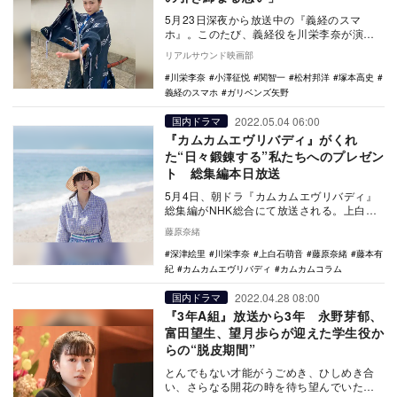
5月23日深夜から放送中の『義経のスマ
ホ』。このたび、義経役を川栄李奈が演じ
ていることが発表され、キャストからのコ
リアルサウンド映画部
メントが公開さ…
川栄李奈
小澤征悦
関智一
松村邦洋
塚本高史
義経のスマホ
ガリベンズ矢野
2022.05.04 06:00
国内ドラマ
『カムカムエヴリバディ』がくれ
た“日々鍛錬する”私たちへのプレゼン
ト 総集編本日放送
5月4日、朝ドラ『カムカムエヴリバディ』
総集編がNHK総合にて放送される。上白石
萌音演じる安子、深津絵里演じるるい、川
藤原奈緒
栄李奈演じ…
深津絵里
川栄李奈
上白石萌音
藤原奈緒
藤本有
紀
カムカムエヴリバディ
カムカムコラム
2022.04.28 08:00
国内ドラマ
『3年A組』放送から3年 永野芽郁、
富田望生、望月歩らが迎えた学生役か
らの“脱皮期間”
とんでもない才能がうごめき、ひしめき合
い、さらなる開花の時を待ち望んでいた、