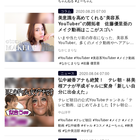
ちゃんねる
よーちゃん
2020.08.25 07:00
コラム
美意識を高めてくれる“美容系
YouTuber”の開拓者 佐藤優里亜の
メイク動画はここがスゴい
いまや当たり前の存在になった、美容系
YouTuber。多くのメイク動画やヘアアレン
ジ動画が日々アップされるシーンで、
なかじまりな
「YouTu…
YouTube
YouTuber
美容系YouTuber
メイク動画
なかじまりな
佐藤 優里亜
2020.08.04 07:00
ニュース
弘中綾香アナも絶賛！ テレ朝・林美
桜アナが平成ギャルに変身「新しい自
分に出会えた」
テレビ朝日の公式YouTubeチャンネル「テ
レビ動画、はじめてみました【テレ朝公
式】」が7月31日に更新。弘中綾香アナウン
中山洋平
サーが…
YouTube
テレビ朝日
YouTuber
メイク
メイク
動画
弘中綾香
ギャル
コスメ
よーちゃん
林美
桜
弘中美活部
ゆずは