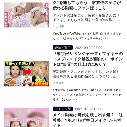
ク”を施してもらう 家族仲の良さが
伝わる動画にファンほっこり
タレントの辻希美が、長女・希空さんにメ
イクをしてもらう動画を自身のYouTubeチ
ャンネルで公開。愛娘・希空さんの成長っ
中山洋平
ぷりがフ…
YouTube
YouTuber
メイク動画
辻希美
辻ちゃ
んネル
よーちゃん
ファミリーチャンネル
2021.09.02 07:00
趣味・実用
『東京卍リベンジャーズ』マイキーの
コスプレメイク解説が面白い ポイン
トは“目元”の仕上げにあり？
実写映画・アニメが大ヒットし、いま最も
注目を集める漫画作品のひとつとなった
『東京卍リベンジャーズ』。YouTube上で
向原康太
も関連動画…
コスプレ
YouTube
YouTuber
メイク動画
東京
リベンジャーズ
東京卍リベンジャーズ
マイキー
魔法少女ぴぷちゃん
2021.07.02 16:33
ジャンル別
メイク動画は時代を映し出す鏡？ 辻
希美、1年ぶりの“毎日メイク”から考
える