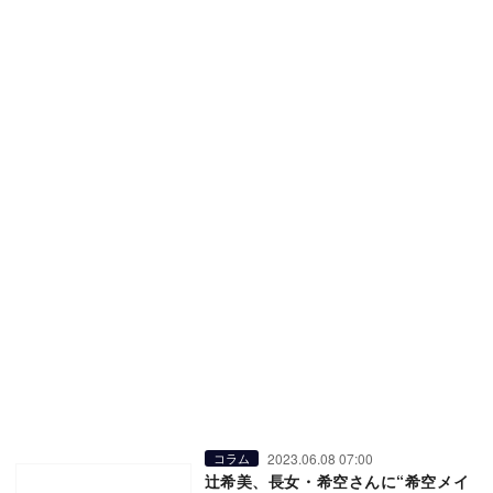
2023.06.08 07:00
コラム
辻希美、長女・希空さんに“希空メイ