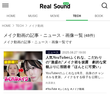
HOME
MUSIC
MOVIE
TECH
BOOK
HOME
TECH
メイク動画
メイク動画の記事・ニュース・画像一覧
(48件)
メイク動画の記事・ニュース・画像一覧です
2025.08.27 19:00
ニュース
人気YouTuberふくれな、こだわり
の“激盛れ“メイク術を披露 劇的な変
貌ぶりに視聴者「ほんとに可愛い」
YouTuberのふくれなが8月、自身のチャン
ネルを更新。メイクをする様子を公開し
た。
向原康太
YouTube
ふくれな
メイク動画