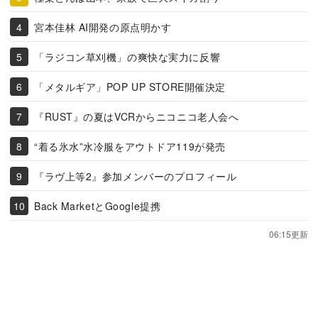
宮本佳林 AI開発の原点明かす
「ラジコン草刈機」の爽快な実力に反響
「メタルギア」POP UP STORE開催決定
『RUST』の夏はVCRからニコニコ老人会へ
“着る氷水”水冷服をアウトドア119が発売
『ラヴ上等2』参加メンバーのプロフィール
Back MarketとGoogle提携
06:15更新