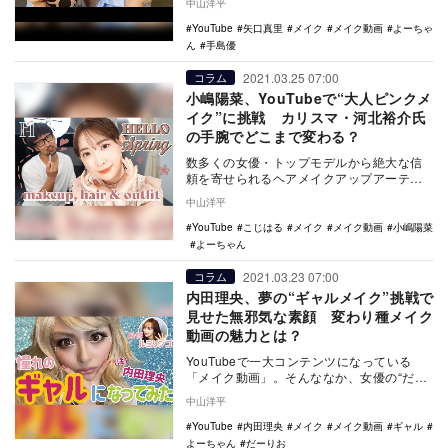
中山洋平
やぐてじチ…
YouTube
矢口真里
メイク
メイク動画
よーちゃ
ん
手島優
2021.03.25 07:00
コラム
小嶋陽菜、YouTubeで“大人ピンクメ
イク”に挑戦 カリスマ・河北裕介氏
の手腕でどこまで変わる？
数多くの女優・トップモデルから絶大な信
頼を寄せられるヘアメイクアップアーティ
スト・河北裕介氏と、小嶋陽菜がコラボし
中山洋平
た“大人のピン…
YouTube
こじはる
メイク
メイク動画
小嶋陽菜
よーちゃん
2021.03.23 07:00
コラム
内田理央、夢の“ギャルメイク”挑戦で
見せた無邪気な素顔 変わり種メイク
動画の魅力とは？
YouTubeで一大コンテンツになっている
「メイク動画」。そんななか、女優の“だー
りお”こと内田理央が一風変わったメイク動
中山洋平
画をア…
YouTube
内田理央
メイク
メイク動画
ギャル
よーちゃん
だーりお