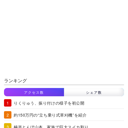
ランキング
アクセス数
シェア数
りくりゅう、振り付けの様子を初公開
約150万円の“立ち乗り式草刈機”を紹介
極楽とんぼ山本、家族で巨大スイカ割り