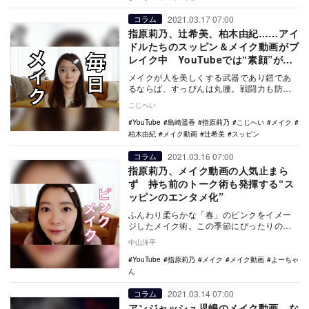
2021.03.17 07:00
コラム
指原莉乃、辻希美、柏木由紀……アイ
ドルたちのスッピン＆メイク動画がブ
レイク中 YouTubeでは“素顔”が武
器に？
メイクが人を美しくする武器であり鎧であ
るならば、すっぴんは丸腰。戦闘力も防御
力も0の無防備な状態だが、YouTube上では
こじへい
驚異的…
YouTube
島崎遥香
指原莉乃
こじへい
メイク
柏木由紀
メイク動画
辻希美
スッピン
2021.03.16 07:00
コラム
指原莉乃、メイク動画の人気止まら
ず 持ち前のトーク術も発揮する“ス
ッピンのエンタメ化”
ふんわり柔らかな「春」のピンクをイメー
ジしたメイク術。この季節にぴったりのビ
ューティー系企画が、指原莉乃のYouTube
中山洋平
チャンネ…
YouTube
指原莉乃
メイク
メイク動画
よーちゃ
ん
2021.03.14 07:00
コラム
アンジャッシュ児嶋のメイク動画、な