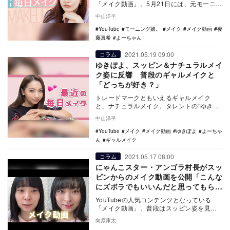
「メイク動画」。5月21日には、元モーニン
グ娘。の後藤真希が、自身「初」となるメ
中山洋平
イク動…
YouTube
モーニング娘。
メイク
メイク動画
後
藤真希
よーちゃん
2021.05.19 09:00
コラム
ゆきぽよ、スッピン＆ナチュラルメイ
ク姿に反響 普段のギャルメイクと
「どっちが好き？」
トレードマークともいえるギャルメイク
と、ナチュラルメイク。タレントの“ゆきぽ
よ”こと木村有希が、「どっちが好き？」と
中山洋平
自身のYou…
YouTube
メイク
メイク動画
ゆきぽよ
よーちゃ
ん
ギャルメイク
2021.05.17 08:00
コラム
にゃんこスター・アンゴラ村長がスッ
ピンからのメイク動画を公開「こんな
にズボラでもいいんだと思ってもらえ
れば」
YouTubeの人気コンテンツとなっている
「メイク動画」。普段はスッピン姿を見せ
ることがない芸能人も続々挑戦して話題に
向原康太
なっており…