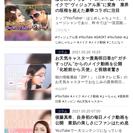
イクで“ヴィジュアル系”に変身 業界
の垣根を超えた豪華コラボに注目
トップYouTuber・はじめしゃちょーと、ミ
ュージシャンであり、昨今では“一流芸能
人”として知られるGACKTが、動画内で豪
こたにな々
華…
ヴィジュアル系
YouTube
GACKT
YouTuber
は
じめしゃちょー
メイク
メイク動画
こたにな々
2021.05.26 16:25
コラム
お天気キャスター貴島明日香が“ガチ
すっぴん”からのメイク動画を公開
「化粧前から天使」と視聴者驚き
朝の情報番組『ZIP！』（日本テレビ系）の
お天気キャスターでおなじみの貴島明日香
が、ガチのスッピン姿からの毎日メイク動
中山洋平
画を公開し…
YouTube
メイク
メイク動画
よーちゃん
貴島明
日香
スッピン
お天気キャスター
2021.05.25 07:00
コラム
後藤真希、自身初の毎日メイク動画を
公開 素肌の美しさにファンはため息
YouTubeで一大コンテンツになっている