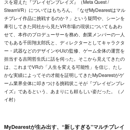
スを迎えた『ブレイゼンブレイズ』（Meta Quest /
SteamVR）についてはもちろん、「なぜMyDearestはマル
チプレイ作品に挑戦するのか？」という疑問や、シーンを
牽引してきた同社から見たVR市場の現状についてもあわ
せて、本作のプロデューサーを務め、創業メンバーの一人
でもある千田翔太郎氏と、ディレクターとしてキャラクタ
ー・武器などのデザインやUIの監修、ゲーム全体の運営を
担当する吉岡哲生氏に話を伺った。そこから見えてきたの
は、これまでVRの「人生を変える可能性」を信じ、たし
かな実績によってその才能を証明してきたMyDearestがゲ
ーム業界全体に叩きつける挑戦状こそが『ブレイゼンブレ
イズ』であるという、あまりにも頼もしい姿だった。（ノ
イ村）
MyDearestが生み出す、“新しすぎる”マルチプレイ