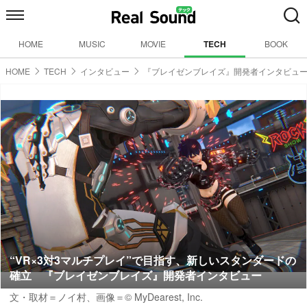
HOME
MUSIC
MOVIE
TECH
BOOK
HOME
TECH
インタビュー
『ブレイゼンブレイズ』開発者インタビュ
“VR×3対3マルチプレイ”で目指す、新しいスタンダードの
確立 『ブレイゼンブレイズ』開発者インタビュー
文・取材＝ノイ村
、画像＝© MyDearest, Inc.