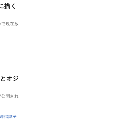
に描く
枠で現在放
とオジ
が公開され
阿南敦子