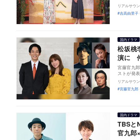
リアルサウン
吉高由里子
国内ドラマ
松坂桃
演に 
宮藤官九郎
ストが発表
リアルサウン
宮藤官九郎
国内ドラマ
TBSと
官九郎