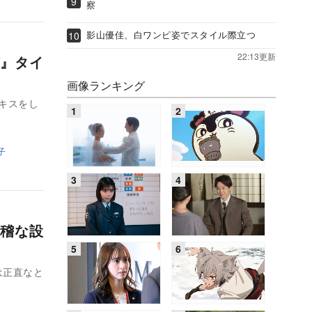
察
影山優佳、白ワンピ姿でスタイル際立つ
22:13更新
』タイ
画像ランキング
のキスをし
子
稽な設
は正直なと