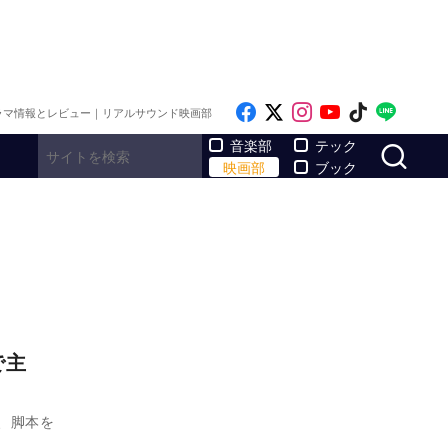
Like on Facebook
Follow on x
Follow on Inst
Follow on Y
Follow on
Follo
ラマ情報とレビュー｜リアルサウンド映画部
サ
音楽部
テック
映画部
ブック
で主
、脚本を