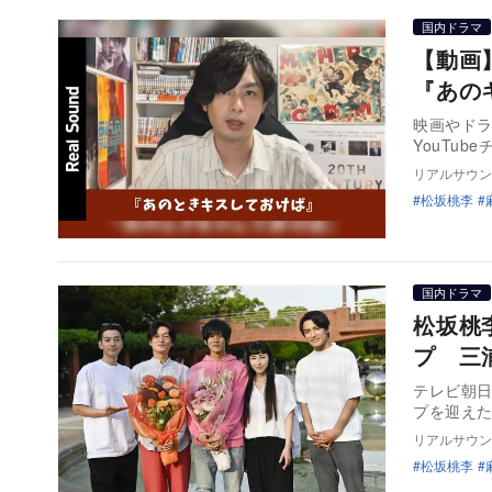
国内ドラマ
【動画
『あの
映画やドラ
YouTu
リアルサウン
松坂桃李
国内ドラマ
松坂桃
プ 三
テレビ朝
プを迎え
リアルサウン
松坂桃李