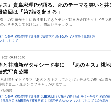
キス』貴島彩理Pが語る、死のテーマを笑いと共
最終回は「第7話を超える」
も数々の話題作を世に送り出してきたテレビ朝日系金曜ナイトドラマ
あのときキスしておけば』。幅広いキャラク…
麻生久美子
三浦翔平
井浦新
磯部正和
MEGUMI
大石静
貴島彩理
スしておけば
2021.06.18 06:00
李と井浦新がタキシード姿に 『あのキス』桃地
婚式写真公開
日系金曜ナイトドラマ『あのときキスしておけば』最終話の場面写真
坂桃李史上・最ポンコツキャラが奔走す…
ド映画部
麻生久美子
三浦翔平
井浦新
MEGUMI
大石静
岸本加世子
六角慎司
猫背椿
窪塚愛流
角田貴志
藤枝喜輝
川瀬莉子
あのときキスしておけば
板倉武志