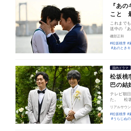
『あの
こと 
これまで
送中の『
磯部正和
松坂桃李
あのときキ
国内ドラマ
松坂桃
巴の結
テレビ朝
た。 松
リアルサウン
松坂桃李
うらじぬの