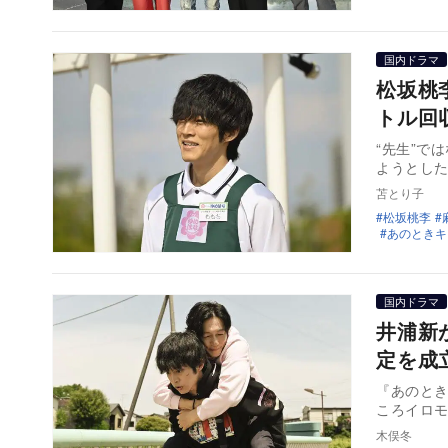
国内ドラマ
松坂桃
トル回
“先生”で
ようとし
苫とり子
松坂桃李
あのときキ
国内ドラマ
井浦新
定を成
『あのと
ころイロ
木俣冬