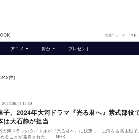
BOOK
映画ニュース・TVド
アニメ
舞台
プレゼント
(242件)
2022.05.11 12:30
里子、2024年大河ドラマ『光る君へ』紫式部役
本は大石静が担当
NHK大河ドラマのタイトルが『光る君へ』に決定し、主演を吉高由里子
めることが発表された。 NHK…