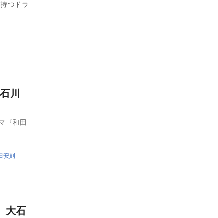
が持つドラ
石川
ラマ『和田
田安則
 大石