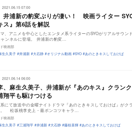
2021.06.15 07:00
】井浦新の豹変ぶりが凄い！ 映画ライター SY
キス』第6話を解説
マ、アニメを中心としたエンタメ系ライターのSYOがリアルサウン
beチャンネルに登場。 井浦新の豹変…
ド映画部
麻生久美子
井浦新
大石静
オリジナル動画
SYO
あのときキスしておけば
2021.06.14 06:00
李、麻生久美子、井浦新が『あのキス』クランク
浦翔平も駆けつける
日系にて放送中の金曜ナイトドラマ『あのときキスしておけば』がク
た。 松坂桃李史上・最ポンコツキャラ…
ド映画部
麻生久美子
三浦翔平
井浦新
大石静
藤枝喜輝
あのときキスしておけば