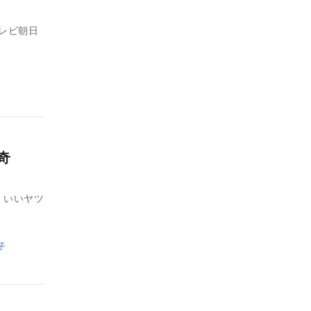
テレビ朝日
奇
 いいヤツ
子