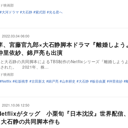
ド映画部
大河ドラマ
大石静
紫式部
光る君へ
2022.03.04 06:00
李、宮藤官九郎×大石静脚本ドラマ『離婚しよう
仲里依紗、錦戸亮も出演
と大石静の共同脚本によるTBS制作のNetflixシリーズ『離婚しよう
された。 2021年、株…
ド映画部
Netflix
松坂桃李
古田新太
錦戸亮
山本耕史
大石静
板谷由夏
仲里依紗
2021.10.06 12:50
Netflixがタッグ 小栗旬『日本沈没』世界配信
×大石静の共同脚本作も