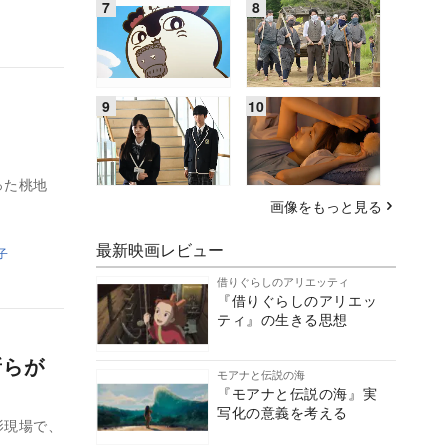
った桃地
画像をもっと見る
最新映画レビュー
子
借りぐらしのアリエッティ
『借りぐらしのアリエッ
ティ』の生きる思想
新らが
モアナと伝説の海
『モアナと伝説の海』実
写化の意義を考える
影現場で、