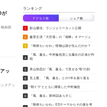
ランキング
Oが
アクセス数
シェア数
ド映画部
影山優佳、ランジェリーカット公開
趣里主演『大空港』の『相棒』オマージュ
『映画ちいかわ』怪物は誰が生んだのか？
『風、薫る』中村倫也演じる藤次の正体が判
明
美山加恋が『風、薫る』で見せる“母”の顔
アッ
見上愛、『風、薫る』との1年を振り返る
ランクアッ
“朝ドラ”とともに躍進した中村倫也
『風、薫る』第95話あらすじ
『映画ちいかわ』EDテーマからその後を考