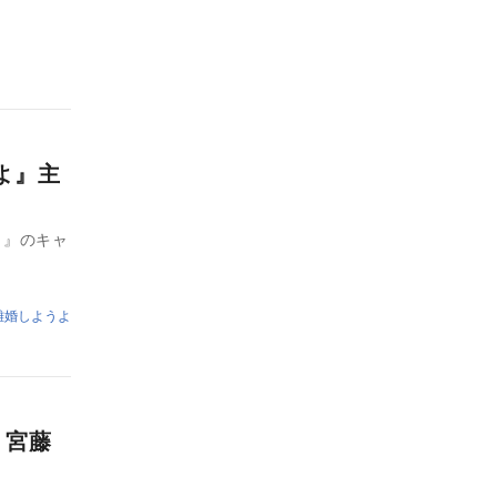
よ』主
よ』のキャ
離婚しようよ
、宮藤