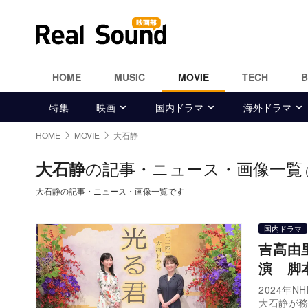
HOME
MUSIC
MOVIE
TECH
特集
映画
国内ドラマ
海外ドラマ
HOME
MOVIE
大石静
の記事・ニュース・画像一覧
大石静
大石静の記事・ニュース・画像一覧です
国内ドラマ
吉高由
演 脚
2024年
大石静が務