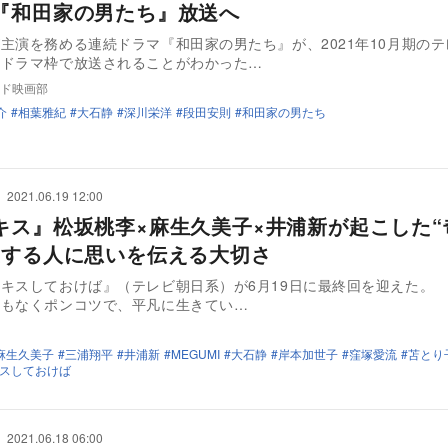
『和田家の男たち』放送へ
主演を務める連続ドラマ『和田家の男たち』が、2021年10月期の
トドラマ枠で放送されることがわかった…
ド映画部
介
相葉雅紀
大石静
深川栄洋
段田安則
和田家の男たち
2021.06.19 12:00
キス』松坂桃李×麻生久美子×井浦新が起こした“
愛する人に思いを伝える大切さ
キスしておけば』（テレビ朝日系）が6月19日に最終回を迎えた。
轍もなくポンコツで、平凡に生きてい…
麻生久美子
三浦翔平
井浦新
MEGUMI
大石静
岸本加世子
窪塚愛流
苫とり
スしておけば
2021.06.18 06:00