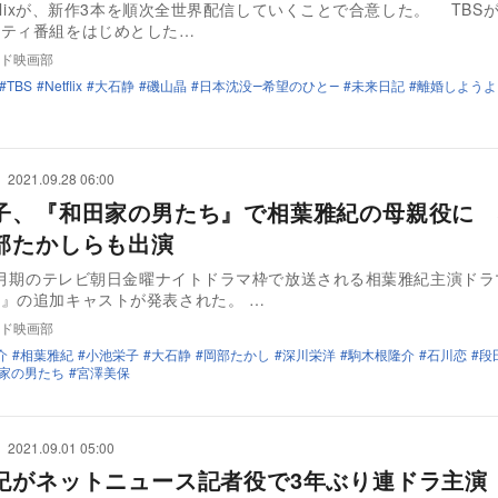
etflixが、新作3本を順次全世界配信していくことで合意した。 TBS
エティ番組をはじめとした…
ド映画部
TBS
Netflix
大石静
磯山晶
日本沈没―希望のひと―
未来日記
離婚しようよ
2021.09.28 06:00
子、『和田家の男たち』で相葉雅紀の母親役に 
部たかしらも出演
10月期のテレビ朝日金曜ナイトドラマ枠で放送される相葉雅紀主演ド
』の追加キャストが発表された。 …
ド映画部
介
相葉雅紀
小池栄子
大石静
岡部たかし
深川栄洋
駒木根隆介
石川恋
段
家の男たち
宮澤美保
2021.09.01 05:00
紀がネットニュース記者役で3年ぶり連ドラ主演