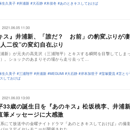
麻生久美子
井浦新
大石静
木俣冬
あのときキスしておけば
2021.06.05 11:30
キス』井浦新、「誰だ？ お前」の豹変ぶりが凄
一人二役”の変幻自在ぶり
井浦新）が元夫の高見沢（三浦翔平）とキスする瞬間を目撃してしま
李）。ショックのあまりその場から走り去って…
麻生久美子
三浦翔平
井浦新
MEGUMI
大石静
岸本加世子
窪塚愛流
苫とり
スしておけば
2021.06.03 13:00
平33歳の誕生日を『あのキス』松坂桃李、井浦
直筆メッセージに大感激
日系にて放送中の金曜ナイトドラマ『あのときキスしておけば』の撮
バースデイセレモニーが開催された。 …