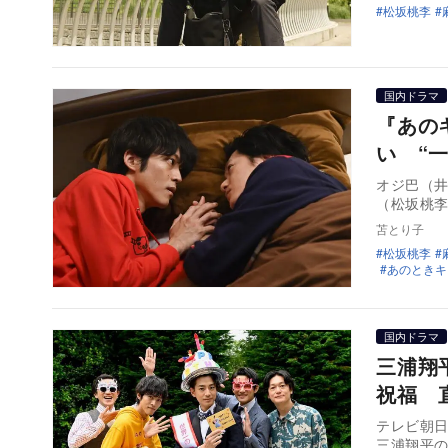
松坂桃李
国内ドラマ
『あの
い “
オジ巴（
（松坂桃
苫とり子
松坂桃李
あのときキ
国内ドラマ
三浦翔
祝福 
テレビ朝
三浦翔平の