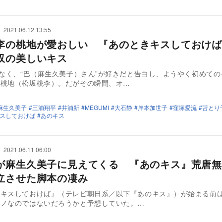
2021.06.12 13:55
李の桃地が愛おしい 『あのときキスしておけば
収の美しいキス
はなく、“巴（麻生久美子）さん”が好きだと告白し、ようやく初めて
た桃地（松坂桃李）。だがその瞬間、オ…
麻生久美子
三浦翔平
井浦新
MEGUMI
大石静
岸本加世子
窪塚愛流
苫とり
スしておけば
あのキス
2021.06.11 06:00
が麻生久美子に見えてくる 『あのキス』荒唐無
立させた脚本の凄み
きキスしておけば』（テレビ朝日系／以下『あのキス』）が始まる前
モノなのではないだろうかと予想していた。…