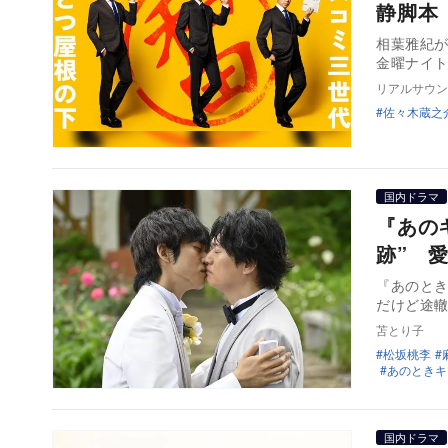
静脚本
相葉雅紀が
金曜ナイ
リアルサウン
佐々木蔵之
国内ドラマ
『あの
跡” 
『あのとき
だけど途
苫とり子
松坂桃李
あのときキ
国内ドラマ