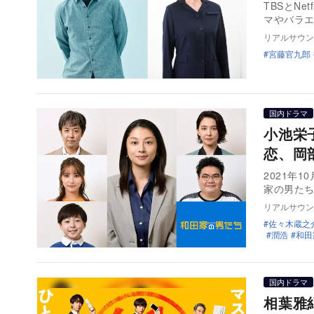
TBSとN
マやバラ
リアルサウン
宮藤官九郎
国内ドラマ
小池栄
恋、岡
2021年
家の男たち
リアルサウン
佐々木蔵之
潤浩
和田
国内ドラマ
相葉雅