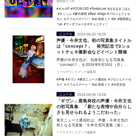
曽我美なつめ
ボカロP
VOCALOID
TeddyLoid
はるまきごはん
すこっぷ
夏代孝明
Reol
Giga
プロジェクトセ
カイ カラフルステージ！ feat.初音ミク
lit!
曽我美な
つめ
ワンダフル☆オポチュニティ！
2024.08.20 18:29
ニュース
声優・今井文也、初の写真集タイトル
は「concept？」 発売記念で2ショ
ットチェキ撮影会などイベント開催
声優の今井文也が、自身初となる写真集
「concept？」を2024年9月30日（月）に
発売することが決定した。また、写真集の
リアルサウンドブック編集部
発売…
声優
ギヴン
東京ニュース通信社
プロジェクトセ
カイ カラフルステージ！ feat.初音ミク
今井文也
2024.08.06 19:08
ニュース
「ギヴン」鹿島柊役の声優・今井文也
の初写真集 「新たな表情や自分らし
さも見せられるようこだわった」
東京ニュース通信社は、声優・今井文也の
初となる写真集「今井文也写真集（仮）」
を2024年9月30日（月）に発売することを
リアルサウンドブック編集部
発表した…