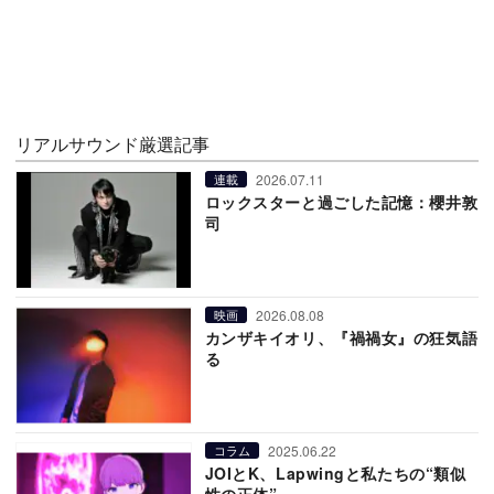
リアルサウンド厳選記事
2026.07.11
連載
ロックスターと過ごした記憶：櫻井敦
司
2026.08.08
映画
カンザキイオリ、『禍禍女』の狂気語
る
2025.06.22
コラム
JOIとK、Lapwingと私たちの“類似