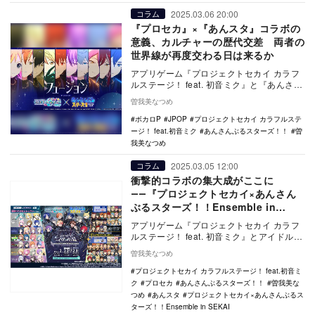
2025.03.06 20:00
コラム
『プロセカ』×『あんスタ』コラボの
意義、カルチャーの歴代交差 両者の
世界線が再度交わる日は来るか
アプリゲーム『プロジェクトセカイ カラフ
ルステージ！ feat. 初音ミク』と『あんさん
ぶるスターズ！！』のコラボレーションイ
曽我美なつめ
ベ…
ボカロP
JPOP
プロジェクトセカイ カラフルステ
ージ！ feat.初音ミク
あんさんぶるスターズ！！
曽
我美なつめ
2025.03.05 12:00
コラム
衝撃的コラボの集大成がここに
――『プロジェクトセカイ×あんさん
ぶるスターズ！！Ensemble in
SEKAI』レポート
アプリゲーム『プロジェクトセカイ カラフ
ルステージ！ feat. 初音ミク』とアイドルプ
ロデュースゲームアプリ『あんさんぶるス
曽我美なつめ
タ…
プロジェクトセカイ カラフルステージ！ feat.初音ミ
ク
プロセカ
あんさんぶるスターズ！！
曽我美な
つめ
あんスタ
プロジェクトセカイ×あんさんぶるス
ターズ！！Ensemble in SEKAI