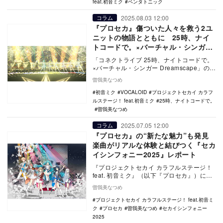
feat.初音ミク
ペンタトニック
2025.08.03 12:00
コラム
『プロセカ』傷ついた人々を救う2ユ
ニットの物語とともに 25時、ナイ
トコードで。×バーチャル・シンガー
「コネクトライブ Dreamscape」
「コネクトライブ 25時、ナイトコードで。
×バーチャル・シンガー Dreamscape」の模
様を、夜公演の内容を中心にレポートす…
曽我美なつめ
初音ミク
VOCALOID
プロジェクトセカイ カラフ
ルステージ！ feat.初音ミク
25時、ナイトコードで。
曽我美なつめ
2025.07.05 12:00
コラム
『プロセカ』の“新たな魅力”も発見
楽曲がリアルな体験と結びつく『セカ
イシンフォニー2025』レポート
『プロジェクトセカイ カラフルステージ！
feat. 初音ミク』（以下『プロセカ』）にお
ける『セカイシンフォニー2025』横浜公…
曽我美なつめ
プロジェクトセカイ カラフルステージ！ feat.初音ミ
ク
プロセカ
曽我美なつめ
セカイシンフォニー
2025