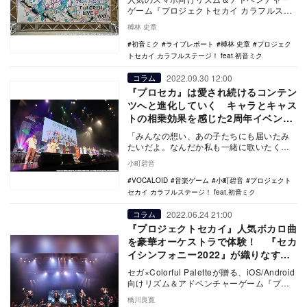
ゲーム『プロジェクトセカイ カラフルステ
ージ！ feat. 初音ミク』が送るリアルライブ
榑林 史章
の…
初音ミク
ライブレポート
榑林 史章
プロジェク
トセカイ カラフルステージ！ feat.初音ミク
2022.09.30 12:00
コラム
『プロセカ』は愛され続けるコンテン
ツへと進化していく キャラとキャス
トの相乗効果を感じた2周年イベント
を見て
「みんなの想い、あの子たちにも届いたみ
たいだよ。なんだか私も一緒に歌いたくな
っちゃった。ありがとうって想い、みんな
小町碧音
に届くように歌…
VOCALOID
音楽ゲーム
小町碧音
プロジェクト
セカイ カラフルステージ！ feat.初音ミク
2022.06.24 21:00
コラム
『プロジェクトセカイ』人気ボカロ曲
を豪華オーケストラで体験！ 『セカ
イシンフォニー2022』が織りなす夢
のような時間
セガ×Colorful Paletteが贈る、iOS/Android
向けリズム＆アドベンチャーゲーム『プロ
ジェクトセカイ カラフ…
橋川良寛