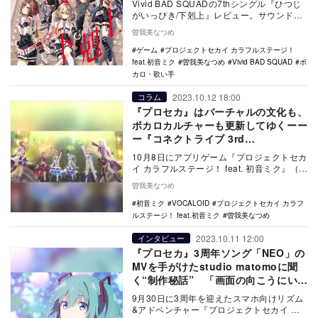
Vivid BAD SQUADの7thシングル『ひつじ
がいっぴき/下剋上』レビュー。サウンドや
歌詞の魅力に迫る。
曽我美なつめ
ゲーム
プロジェクトセカイ カラフルステージ！
feat.初音ミク
曽我美なつめ
Vivid BAD SQUAD
ボ
カロ・歌い手
2023.10.12 18:00
コラム
『プロセカ』はバーチャルの文化も、
ボカロカルチャーも更新してゆくーー
ー『コネクトライブ 3rd
ANNIVERSARY Memorial Stage』
10月8日にアプリゲーム『プロジェクトセカ
レポート
イ カラフルステージ！ feat. 初音ミク』（以
下プロセカ）内で、ライブイベント「コ…
曽我美なつめ
初音ミク
VOCALOID
プロジェクトセカイ カラフ
ルステージ！ feat.初音ミク
曽我美なつめ
2023.10.11 12:00
インタビュー
『プロセカ』3周年ソング「NEO」の
MVを手がけたstudio matomoに聞
く“制作秘話” 「画面の向こうにいる
私たちにコンテを切った」
9月30日に3周年を迎えたスマホ向けリズム
&アドベンチャー『プロジェクトセカイ カ