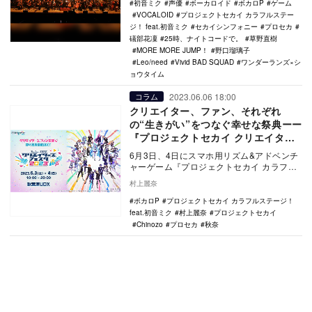
初音ミク
声優
ボーカロイド
ボカロP
ゲーム
VOCALOID
プロジェクトセカイ カラフルステー
ジ！ feat.初音ミク
セカイシンフォニー
プロセカ
礒部花凜
25時、ナイトコードで。
草野直樹
MORE MORE JUMP！
野口瑠璃子
Leo/need
Vivid BAD SQUAD
ワンダーランズ×シ
ョウタイム
2023.06.06 18:00
コラム
クリエイター、ファン、それぞれ
の“生きがい”をつなぐ幸せな祭典ーー
『プロジェクトセカイ クリエイター
ズフェスタ2023』現地レポート
6月3日、4日にスマホ用リズム&アドベンチ
ャーゲーム『プロジェクトセカイ カラフル
ステージ！ fear.初音ミク』の2.…
村上麗奈
ボカロP
プロジェクトセカイ カラフルステージ！
feat.初音ミク
村上麗奈
プロジェクトセカイ
Chinozo
プロセカ
秋奈