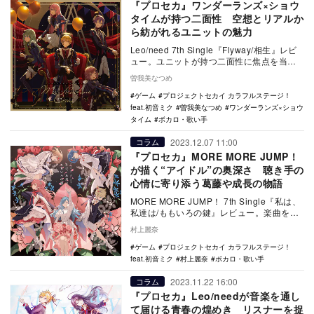
『プロセカ』ワンダーランズ×ショウ
タイムが持つ二面性 空想とリアルか
ら紡がれるユニットの魅力
Leo/need 7th Single『Flyway/相生』レビ
ュー。ユニットが持つ二面性に焦点を当て
楽曲の魅力を紐解く。
曽我美なつめ
ゲーム
プロジェクトセカイ カラフルステージ！
feat.初音ミク
曽我美なつめ
ワンダーランズ×ショウ
タイム
ボカロ・歌い手
2023.12.07 11:00
コラム
『プロセカ』MORE MORE JUMP！
が描く“アイドル”の奥深さ 聴き手の
心情に寄り添う葛藤や成長の物語
MORE MORE JUMP！ 7th Single『私は、
私達は/ももいろの鍵』レビュー。楽曲を通
して描くアイドル像を紐解く。
村上麗奈
ゲーム
プロジェクトセカイ カラフルステージ！
feat.初音ミク
村上麗奈
ボカロ・歌い手
2023.11.22 16:00
コラム
『プロセカ』Leo/needが音楽を通し
て届ける青春の煌めき リスナーを捉