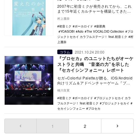
2007年に初音ミクが発売されてから、これ
まで15年近くカルチャーを構築してきたボ
ーカロイド。ここ1〜2年、再び盛り上がり
村上麗奈
を見せ…
初音ミク
ボーカロイド
柴那典
YOASOBI
Ado
The VOCALOID Collection
プロ
ジェクトセカイ カラフルステージ！ feat.初音ミク
村
上麗奈
2021.10.24 20:00
コラム
『プロセカ』のユニットたちがオーケ
ストラと共鳴 “音楽の力”を示した
『セカイシンフォニー』レポート
セガ×Colorful Paletteが贈る、iOS/Android
向けリズム＆アドベンチャーゲーム『プロ
ジェクトセカイ カラフ…
橋川良寛
初音ミク
ボーカロイド
プロジェクトセカイ カラ
フルステージ！ feat.初音ミク
プロジェクトセカイ
セカイシンフォニー
プロセカ
1
(current)
2