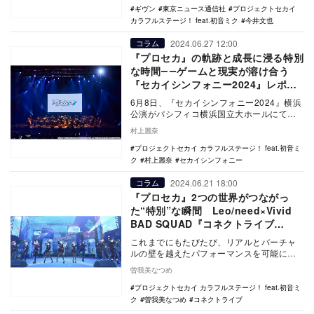
ギヴン
東京ニュース通信社
プロジェクトセカイ
カラフルステージ！ feat.初音ミク
今井文也
2024.06.27 12:00
コラム
『プロセカ』の軌跡と成長に浸る特別
な時間――ゲームと現実が溶け合う
『セカイシンフォニー2024』レポー
ト
6月8日、『セカイシンフォニー2024』横浜
公演がパシフィコ横浜国立大ホールにて行
われた。4年目の開催となった本イベントの
村上麗奈
様子を…
プロジェクトセカイ カラフルステージ！ feat.初音ミ
ク
村上麗奈
セカイシンフォニー
2024.06.21 18:00
コラム
『プロセカ』2つの世界がつながっ
た“特別”な瞬間 Leo/need×Vivid
BAD SQUAD『コネクトライブ
RESONANCE BEATS!!』レポート
これまでにもたびたび、リアルとバーチャ
ルの壁を越えたパフォーマンスを可能にす
る“コネクトライブ”を開催してきたアプリゲ
曽我美なつめ
ーム『プロ…
プロジェクトセカイ カラフルステージ！ feat.初音ミ
ク
曽我美なつめ
コネクトライブ