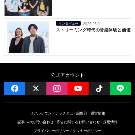
2026.08.01
インタビュー
ストリーミング時代の音楽体験と価値
公式アカウント
facebook
x
instagram
YouTube
Follow on 
LI
リアルサウンドテックとは
編集部・運営情報
記事へのお問い合わせ
広告に関するお問い合わせ
採用情報
プライバシーポリシー
クッキーポリシー