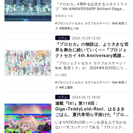
Stage』レポート
『プロセカ』4周年を記念するコネクトライ
ブ『4th ANNIVERSARY Brilliant Stage』
が10月6日にゲーム…
曽我美なつめ
プロジェクトセカイ カラフルステージ！ feat.初音ミ
ク
曽我美なつめ
2024.10.09 12:00
コラム
『プロセカ』の物語は、より大きな世
界を舞台に続いていく――『プロジェ
クトセカイ 4th Anniversary感謝
祭』レポート
『プロジェクトセカイ カラフルステージ！
feat. 初音ミク』が、2024年9月30日にリリ
ース4周年を迎えた。それに先駆けた…
村上麗奈
プロジェクトセカイ カラフルステージ！ feat.初音ミ
ク
村上麗奈
2024.09.15 18:00
コラム
連載『lit!』第119回：
Giga×TeddyLoid×Reol、はるまき
ごはん、夏代孝明ら手掛けた『プロセ
カ』各ユニット曲最新5選
いまやVOCALOIDシーンを語る上で欠かせ
ない一大コンテンツである『プロジェクト
セカイ カラフルステージ！ feat. 初音ミ…