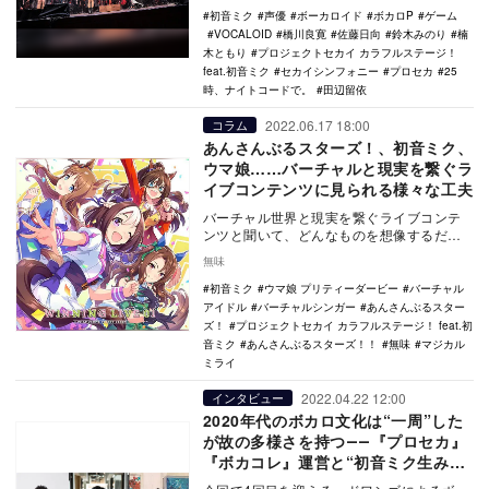
初音ミク
声優
ボーカロイド
ボカロP
ゲーム
VOCALOID
橋川良寛
佐藤日向
鈴木みのり
楠
木ともり
プロジェクトセカイ カラフルステージ！
feat.初音ミク
セカイシンフォニー
プロセカ
25
時、ナイトコードで。
田辺留依
2022.06.17 18:00
コラム
あんさんぶるスターズ！、初音ミク、
ウマ娘……バーチャルと現実を繋ぐラ
イブコンテンツに見られる様々な工夫
バーチャル世界と現実を繋ぐライブコンテ
ンツと聞いて、どんなものを想像するだろ
うか。特に『あんさんぶるスターズ！』シ
無味
リーズなど、ア…
初音ミク
ウマ娘 プリティーダービー
バーチャル
アイドル
バーチャルシンガー
あんさんぶるスター
ズ！
プロジェクトセカイ カラフルステージ！ feat.初
音ミク
あんさんぶるスターズ！！
無味
マジカル
ミライ
2022.04.22 12:00
インタビュー
2020年代のボカロ文化は“一周”した
が故の多様さを持つ――『プロセカ』
『ボカコレ』運営と“初音ミク生みの
親”が語り合う