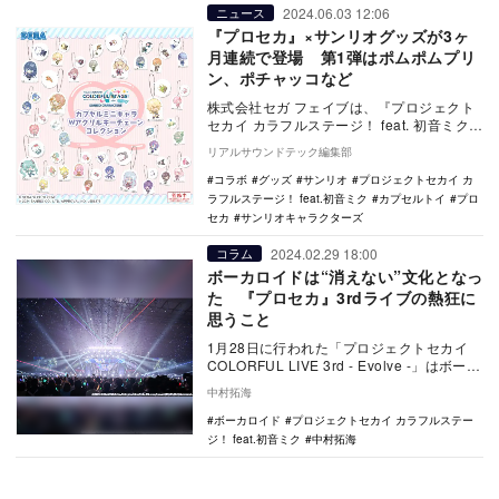
2024.06.03 12:06
ニュース
『プロセカ』×サンリオグッズが3ヶ
月連続で登場 第1弾はポムポムプリ
ン、ポチャッコなど
株式会社セガ フェイブは、『プロジェクト
セカイ カラフルステージ！ feat. 初音ミク』
と株式会社サンリオのキャラクターたち
リアルサウンドテック編集部
の…
コラボ
グッズ
サンリオ
プロジェクトセカイ カ
ラフルステージ！ feat.初音ミク
カプセルトイ
プロ
セカ
サンリオキャラクターズ
2024.02.29 18:00
コラム
ボーカロイドは“消えない”文化となっ
た 『プロセカ』3rdライブの熱狂に
思うこと
1月28日に行われた「プロジェクトセカイ
COLORFUL LIVE 3rd - Evolve -」はボーカ
ロイド文化の持続を象…
中村拓海
ボーカロイド
プロジェクトセカイ カラフルステー
ジ！ feat.初音ミク
中村拓海