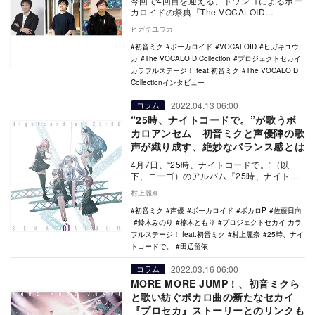
今回で4回目を迎える、ドワンゴによるボー
カロイドの祭典『The VOCALOID
Collection』（通称ボカコレ）。200…
ヒガキユウカ
初音ミク
ボーカロイド
VOCALOID
ヒガキユウ
カ
The VOCALOID Collection
プロジェクトセカイ
カラフルステージ！ feat.初音ミク
The VOCALOID
Collectionインタビュー
2022.04.13 06:00
コラム
“25時、ナイトコードで。”が歌うボ
カロアンセム 初音ミクと声優陣の歌
声が織り成す、絶妙なバランス感とは
4月7日、“25時、ナイトコードで。”（以
下、ニーゴ）のアルバム『25時、ナイトコ
ードで。 SEKAI ALBUM vol.1』…
村上麗奈
初音ミク
声優
ボーカロイド
ボカロP
佐藤日向
鈴木みのり
楠木ともり
プロジェクトセカイ カラ
フルステージ！ feat.初音ミク
村上麗奈
25時、ナイ
トコードで。
田辺留依
2022.03.16 06:00
コラム
MORE MORE JUMP！、初音ミクら
と歌い紡ぐボカロ曲の新たなセカイ
『プロセカ』ストーリーとのリンクも