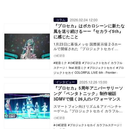
2026.02.04 12:00
コラム
『プロセカ』はボカロシーンに新たな
風を送り続けるーー『セカライ5th』
に感じたこと
1月23日に幕張メッセ 国際展示場 2-3ホー
ルで開催された『プロジェクトセカイ
COLORFUL LIVE 5th - Fro…
小町碧音
初音ミク
小町碧音
プロジェクトセカイ カラフル
ステージ！ feat.初音ミク
プロジェクトセカイ
プロ
ジェクトセカイ COLORFUL LIVE 5th - Frontier -
2025.12.26 15:00
インタビュー
『プロセカ』5周年アニバーサリーソ
ング「ペンタトニック」制作秘話
3DMVで描く26人のパフォーマンス
スマートフォン向けリズム＆アドベンチャ
ーゲーム『プロジェクトセカイ カラフルス
テージ！ feat. 初音ミク』（以下：プロセ
小町碧音
カ）…
小町碧音
プロジェクトセカイ カラフルステージ！