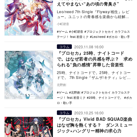
えてやまない“あの頃の青臭さ”
Leo/need 7th Single『Flyway/相生』レビ
ュー。ユニットの青春感を楽曲から紐解
く。
小町碧音
ゲーム
小町碧音
プロジェクトセカイ カラフルス
テージ！ feat.初音ミク
Leo/need
ボカロ・歌い手
2023.11.08 16:00
コラム
『プロセカ』25時、ナイトコード
で。はなぜ若者の共感を呼ぶ？ 求め
られる“負の感情”昇華した音楽性
25時、ナイトコードで。25時、ナイトコー
ドで。 7th Single『ザムザ/キティ』レビュ
ー。リスナーの共感を呼ぶダークな音…
北野創
ゲーム
北野創
プロジェクトセカイ カラフルステ
ージ！ feat.初音ミク
25時、ナイトコードで。
ボカ
ロ・歌い手
2023.10.25 16:00
コラム
『プロセカ』Vivid BAD SQUAD楽曲
はなぜ胸を熱くする？ ダンスミュー
ジック×ハングリー精神の求心力