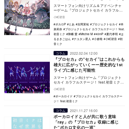
スマートフォン向けリズム＆アドベンチャ
ーゲーム『プロジェクトセカイ カラフルス
テージ！ feat. 初音ミク』（略称『プロセ
小町碧音
カ』…
ボカロP
とあ
吉岡茉祐
プロジェクトセカイ
本
泉莉奈
プロジェクトセカイ カラフルステージ！ feat.
初音ミク
降幡 愛
Mitchie M
40mP
夏代孝明
は
るまきごはん
ナユタン星人
小倉唯
小町碧音
初
音ミク
2022.02.04 12:00
コラム
『プロセカ』の“セカイ”はこれからも
雄大に広がっていくーー歴史的な1st
ライブに感じた可能性
スマートフォン向けゲーム『プロジェクト
セカイ カラフルステージ！ feat.初音ミク』
（略称：プロセカ）が、史上初のライブを1
小町碧音
月…
ボーカロイド
プロジェクトセカイ カラフルステー
ジ！ feat.初音ミク
2021.11.27 16:00
コラム
ボーカロイドと人が共に歌う意味
「ray」の『プロセカ』収録に感じ
た“ボカロ文化の一巡”