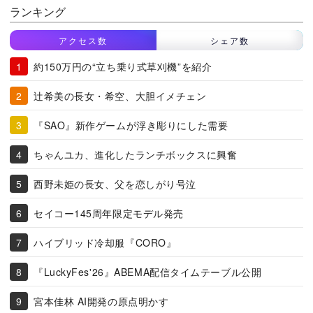
ランキング
アクセス数
シェア数
約150万円の“立ち乗り式草刈機”を紹介
辻希美の長女・希空、大胆イメチェン
『SAO』新作ゲームが浮き彫りにした需要
ちゃんユカ、進化したランチボックスに興奮
西野未姫の長女、父を恋しがり号泣
セイコー145周年限定モデル発売
ハイブリッド冷却服『CORO』
『LuckyFes'26』ABEMA配信タイムテーブル公開
宮本佳林 AI開発の原点明かす