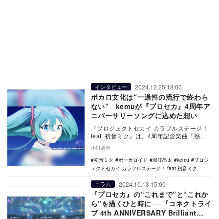
2024.12.25 18:00
インタビュー
ボカロ文化は“一過性の流行で終わら
ない” kemuが『プロセカ』4周年ア
ニバーサリーソングに込めた想い
『プロジェクトセカイ カラフルステージ！
feat. 初音ミク』は、4周年記念楽曲「熱
風」をリリース。これはボカロP・kemu
小町碧音
が…
初音ミク
ボーカロイド
堀江晶太
kemu
プロジ
ェクトセカイ カラフルステージ！ feat.初音ミク
2024.10.13 15:00
コラム
『プロセカ』の“これまで”と“これか
ら”を描くひと時に──『コネクトライ
ブ 4th ANNIVERSARY Brilliant