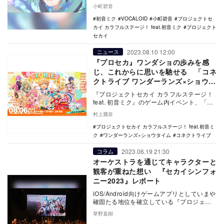
ラフルステージ！ feat. 初音ミク…
小町碧音
初音ミク
VOCALOID
小町碧音
プロジェクトセ
カイ カラフルステージ！ feat.初音ミク
プロジェクト
セカイ
2023.08.10 12:00
ニュース
『プロセカ』ワンダショの歩みを感
じ、これからに思いを馳せる 「コネ
クトライブ ワンダーランズ×ショウタ
イム 1st STORIES」レポート
『プロジェクトセカイ カラフルステージ！
feat. 初音ミク』のゲーム内イベント、「コ
ネクトライブ ワンダーランズ×ショウタイ…
村上麗奈
プロジェクトセカイ カラフルステージ！ feat.初音ミ
ク
ワンダーランズ×ショウタイム
コネクトライブ
2023.06.19 21:30
コラム
オーケストラを通じてキャラクターと
観客が重ねた想い 『セカイシンフォ
ニー2023』レポート
iOS/Android向けゲームアプリとしていまや
確固たる地位を確立している『プロジェク
トセカイ カラフルステージ！ feat.…
草野直樹