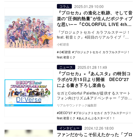
2025.01.29 10:00
コラム
『プロセカ』の進化と軌跡、そして音
楽の“圧倒的熱量”が生んだポジティブ
な思い――『COLORFUL LIVE 4th -
Unison -』レポート
『プロジェクトセカイ カラフルステージ！
feat. 初音ミク』4回目のリアルライブ『プ
ロジェクトセカイ COLORFUL LI…
小町碧音
小町碧音
プロジェクトセカイ カラフルステージ！
feat.初音ミク
2025.01.28 11:49
ニュース
『プロセカ』×『あんスタ』の特別コ
ラボが2月15日より開催 DECO*27
による書き下ろし楽曲も
セガとColorful Paletteが提供するスマート
フォン向けリズム&アドベンチャー『プロジ
ェクトセカイ カラフルステージ！…
リアルサウンドテック編集部
DECO*27
プロジェクトセカイ カラフルステージ！
feat.初音ミク
あんさんぶるスターズ！！
2024.12.26 18:00
インタビュー
ファンだからこそ伝えたかった「プロ