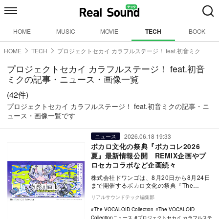
HOME
MUSIC
MOVIE
TECH
BOOK
HOME
TECH
プロジェクトセカイ カラフルステージ！ feat.初音ミク
プロジェクトセカイ カラフルステージ！ feat.初音
ミクの記事・ニュース・画像一覧
(42件)
プロジェクトセカイ カラフルステージ！ feat.初音ミクの記事・ニ
ュース・画像一覧です
2026.06.18 19:33
ニュース
ボカロ文化の祭典『ボカコレ2026
夏』最新情報公開 REMIX企画やプ
ロセカコラボなど企画続々
株式会社ドワンゴは、8月20日から8月24日
まで開催するボカロ文化の祭典『The
VOCALOID Collection ～20…
リアルサウンドテック編集部
The VOCALOID Collection
The VOCALOID
Collectionニュース
プロジェクトセカイ カラフルステ