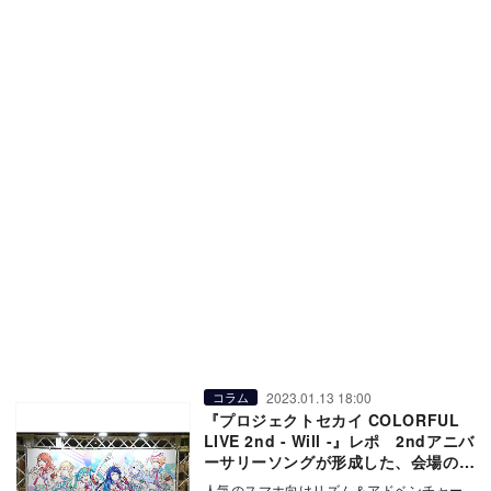
2023.01.13 18:00
コラム
『プロジェクトセカイ COLORFUL
LIVE 2nd - Will -』レポ 2ndアニバ
ーサリーソングが形成した、会場の一
体感
人気のスマホ向けリズム＆アドベンチャー