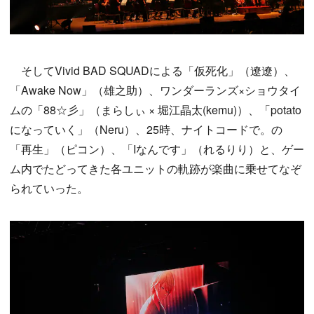
そしてVivid BAD SQUADによる「仮死化」（遼遼）、
「Awake Now」（雄之助）、ワンダーランズ×ショウタイ
ムの「88☆彡」（まらしぃ × 堀江晶太(kemu)）、「potato
になっていく」（Neru）、25時、ナイトコードで。の
「再生」（ピコン）、「Iなんです」（れるりり）と、ゲー
ム内でたどってきた各ユニットの軌跡が楽曲に乗せてなぞ
られていった。