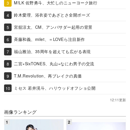
M!LK 佐野勇斗、大忙しのニューヨーク旅行
鈴木愛理、浴衣姿であざとさ全開ポーズ
宮舘涼太、CM、アンバサダー起用の背景
斉藤和義、milet、＝LOVEら注目新作
福山雅治、35周年を超えても広がる表現
二宮×SixTONES、丸山×なにわ男子の交流
T.M.Revolution、再ブレイクの真価
ミセス 若井滉斗、ハリウッドオフショ公開
12:11更新
画像ランキング