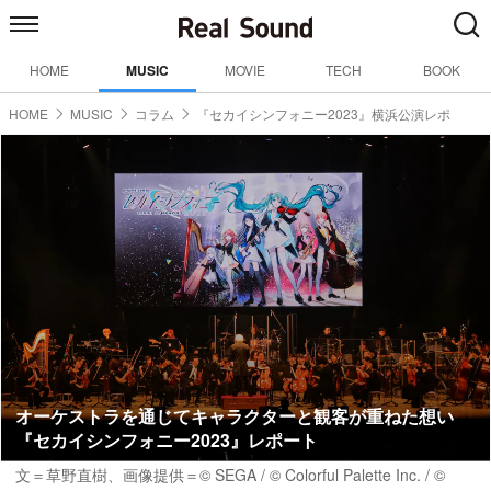
HOME
MUSIC
MOVIE
TECH
BOOK
HOME
MUSIC
コラム
『セカイシンフォニー2023』横浜公演レポ
オーケストラを通じてキャラクターと観客が重ねた想い
『セカイシンフォニー2023』レポート
文＝草野直樹、画像提供＝© SEGA / © Colorful Palette Inc. / ©