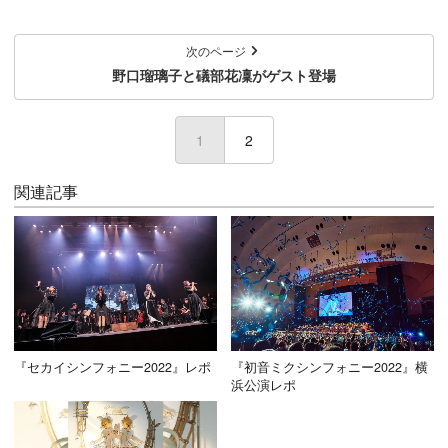
次のページ
野口瑠璃子と礒部花凜がゲスト登場
1
(current)
2
関連記事
『セカイシンフォニー2022』レポ
『初音ミクシンフォニー2022』横
浜公演レポ