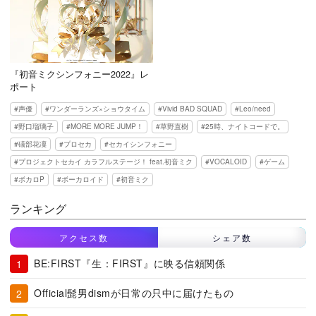
『初音ミクシンフォニー2022』レ
ポート
声優
ワンダーランズ×ショウタイム
Vivid BAD SQUAD
Leo/need
野口瑠璃子
MORE MORE JUMP！
草野直樹
25時、ナイトコードで。
礒部花凜
プロセカ
セカイシンフォニー
プロジェクトセカイ カラフルステージ！ feat.初音ミク
VOCALOID
ゲーム
ボカロP
ボーカロイド
初音ミク
ランキング
アクセス数
シェア数
BE:FIRST『生：FIRST』に映る信頼関係
Official髭男dismが日常の只中に届けたもの