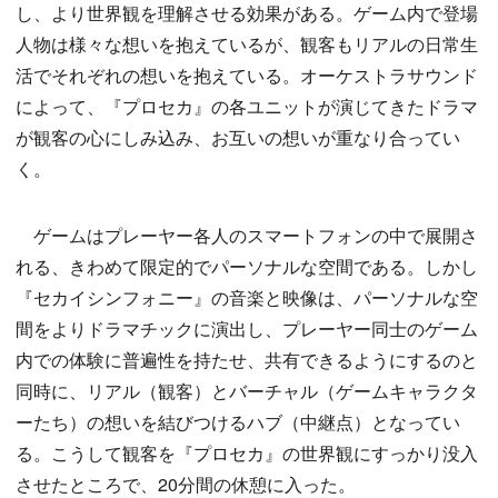
し、より世界観を理解させる効果がある。ゲーム内で登場
人物は様々な想いを抱えているが、観客もリアルの日常生
活でそれぞれの想いを抱えている。オーケストラサウンド
によって、『プロセカ』の各ユニットが演じてきたドラマ
が観客の心にしみ込み、お互いの想いが重なり合ってい
く。
ゲームはプレーヤー各人のスマートフォンの中で展開さ
れる、きわめて限定的でパーソナルな空間である。しかし
『セカイシンフォニー』の音楽と映像は、パーソナルな空
間をよりドラマチックに演出し、プレーヤー同士のゲーム
内での体験に普遍性を持たせ、共有できるようにするのと
同時に、リアル（観客）とバーチャル（ゲームキャラクタ
ーたち）の想いを結びつけるハブ（中継点）となってい
る。こうして観客を『プロセカ』の世界観にすっかり没入
させたところで、20分間の休憩に入った。