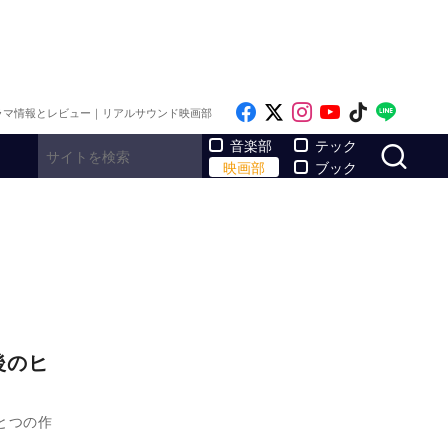
Like on Facebook
Follow on x
Follow on Inst
Follow on Y
Follow on
Follo
ラマ情報とレビュー｜リアルサウンド映画部
サ
音楽部
テック
映画部
ブック
後のヒ
とつの作