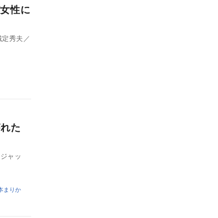
女性に
城定秀夫／
がれた
・ジャッ
本まりか