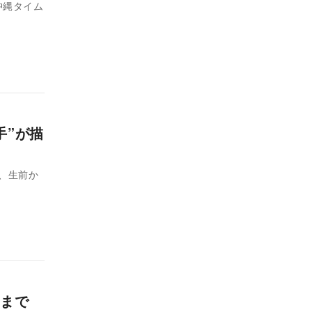
沖縄タイム
手”が描
』まで