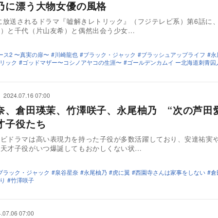
乃に漂う大物女優の風格
日に放送されるドラマ『嘘解きレトリック』（フジテレビ系）第6話に
香）と千代（片山友希）と偶然出会う少女…
ース2 〜真実の扉〜
川崎龍也
ブラック・ジャック
ブラッシュアップライフ
永
リック
ゴッドマザー〜コシノアヤコの生涯〜
ゴールデンカムイ ー北海道刺青囚
2024.07.16 07:00
奈、倉田瑛茉、竹澤咲子、永尾柚乃 “次の芦田
才子役たち
レビドラマは高い表現力を持った子役が多数活躍しており、安達祐実
る天才子役がいつ爆誕してもおかしくない状…
ブラック・ジャック
泉谷星奈
永尾柚乃
虎に翼
西園寺さんは家事をしない
倉
り
竹澤咲子
.07.06 07:00