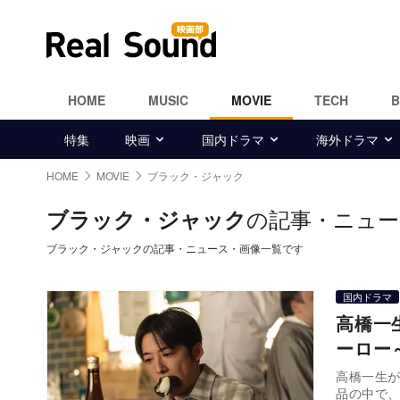
HOME
MUSIC
MOVIE
TECH
特集
映画
国内ドラマ
海外ドラマ
HOME
MOVIE
ブラック・ジャック
の記事・ニュー
ブラック・ジャック
ブラック・ジャックの記事・ニュース・画像一覧です
国内ドラマ
高橋一
ーロー
高橋一生が
品の中で