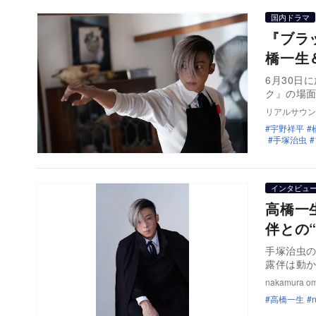
国内ドラマ
『ブラ
橋一生
6月30日
ク』の場面
リアルサウン
宇野祥平
手塚治虫
インタビュ
高橋一
伴との
手塚治虫の
露伴は動か
nakamura o
高橋一生