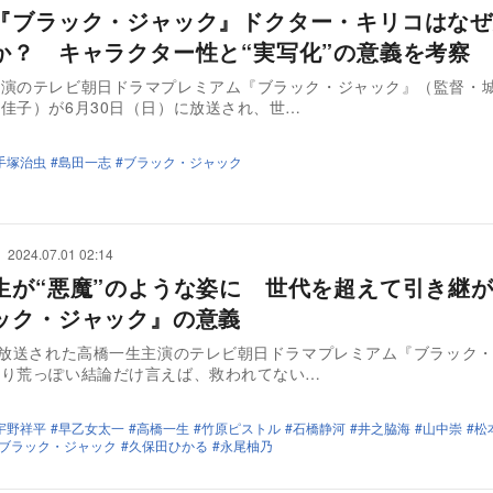
『ブラック・ジャック』ドクター・キリコはなぜ
か？ キャラクター性と“実写化”の意義を考察
主演のテレビ朝日ドラマプレミアム『ブラック・ジャック』（監督・
佳子）が6月30日（日）に放送され、世…
手塚治虫
島田一志
ブラック・ジャック
2024.07.01 02:14
生が“悪魔”のような姿に 世代を超えて引き継
ック・ジャック』の意義
に放送された高橋一生主演のテレビ朝日ドラマプレミアム『ブラック
なり荒っぽい結論だけ言えば、救われてない…
宇野祥平
早乙女太一
高橋一生
竹原ピストル
石橋静河
井之脇海
山中崇
松
ブラック・ジャック
久保田ひかる
永尾柚乃