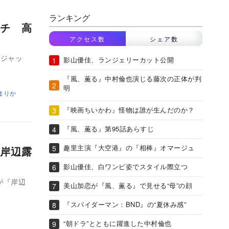
ランキング
チ 高
アクセス数
シェア数
・ジャッ
影山優佳、ランジェリーカット公開
『風、薫る』中村倫也演じる藤次の正体が判
明
まりか
『映画ちいかわ』怪物は誰が生んだのか？
『風、薫る』第95話あらすじ
趣里主演『大空港』の『相棒』オマージュ
岸辺露
影山優佳、白ワンピ姿でスタイル際立つ
が『岸辺
美山加恋が『風、薫る』で見せる“母”の顔
『スパイダーマン：BND』の“夏休み感”
“朝ドラ”とともに躍進した中村倫也