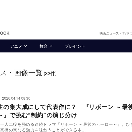
BOOK
映画ニュース・TVド
アニメ
舞台
プレゼント
ス・画像一覧
(32件)
2026.04.14 08:30
生の集大成にして代表作に？ 『リボーン ～最
～』で挑む“制約”の演じ分け
一人二役を務める連続ドラマ『リボーン ～最後のヒーロー～』。ひ
、高橋の異なる魅力を味わうことができる本…