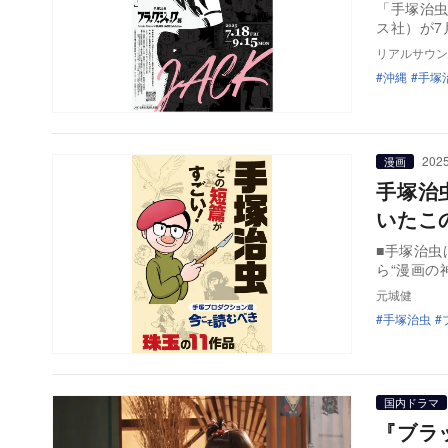
「手塚治
ス社）が7
リアルサウン
沖縄
手塚
2025
漫画
手塚治
いたこ
■手塚治虫は読切に名作が多い
ら“漫画の
元城健
手塚治虫
国内ドラマ
『ブラ