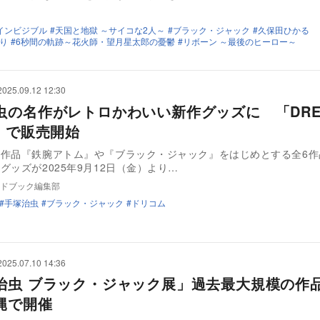
インビジブル
天国と地獄 ～サイコな2人～
ブラック・ジャック
久保田ひかる
り
6秒間の軌跡～花火師・望月星太郎の憂鬱
リボーン ～最後のヒーロー～
2025.09.12 12:30
虫の名作がレトロかわいい新作グッズに 「DRE
P」で販売開始
の作品『鉄腕アトム』や『ブラック・ジャック』をはじめとする全6作
グッズが2025年9月12日（金）より…
ドブック編集部
手塚治虫
ブラック・ジャック
ドリコム
2025.07.10 14:36
治虫 ブラック・ジャック展」過去最大規模の作
縄で開催