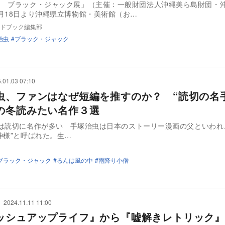
虫 ブラック・ジャック展」（主催：一般財団法人沖縄美ら島財団・
月18日より沖縄県立博物館・美術館（お…
ドブック編集部
治虫
ブラック・ジャック
.01.03 07:10
虫、ファンはなぜ短編を推すのか？ “読切の名
の冬読みたい名作３選
 手塚治虫は日本のストーリー漫画の父といわれ、生前か
神様”と呼ばれた。生…
ブラック・ジャック
るんは風の中
雨降り小僧
2024.11.11 11:00
ッシュアップライフ』から『嘘解きレトリック