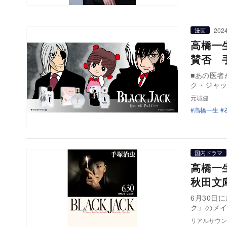
2024
漫画
高橋一
賛否 
■あの医者
ク・ジャ
元城健
高橋一生
国内ドラマ
高橋一
秋田文
6月30日
ク』のメイ
リアルサウン