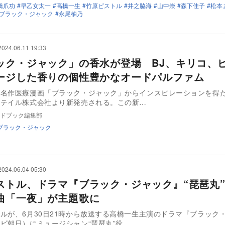
橋爪功
早乙女太一
高橋一生
竹原ピストル
井之脇海
山中崇
森下佳子
松本
ブラック・ジャック
永尾柚乃
2024.06.11 19:33
ック・ジャック」の香水が登場 BJ、キリコ、
ージした香りの個性豊かなオードパルファム
の名作医療漫画「ブラック・ジャック」からインスピレーションを得
ーテイル株式会社より新発売される。この新…
ドブック編集部
ブラック・ジャック
2024.06.04 05:30
ストル、ドラマ『ブラック・ジャック』“琵琶丸
曲「一夜」が主題歌に
ルが、6月30日21時から放送する高橋一生主演のドラマ『ブラック
ビ朝日）にミュージシャン“琵琶丸”役…