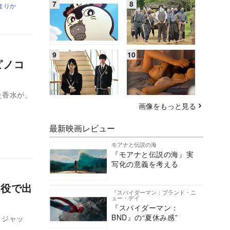
まりか
ピノコ
た香水が、
画像をもっと見る
最新映画レビュー
モアナと伝説の海
『モアナと伝説の海』実
写化の意義を考える
”役で出
『スパイダーマン：ブランド・ニ
ュー・デイ
『スパイダーマン：
BND』の“夏休み感”
・ジャッ