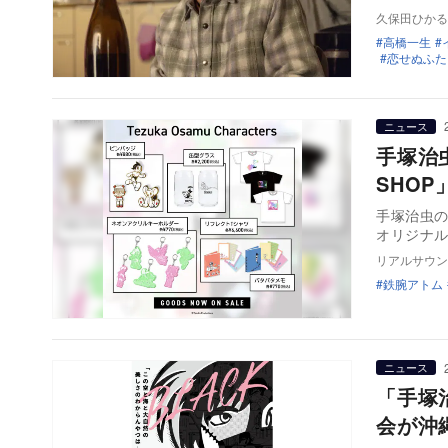
久保田ひかる
高橋一生
恋せぬふた
ニュース
手塚治
SHO
手塚治虫
オリジナル
リアルサウン
鉄腕アトム
ニュース
「手塚
会が沖