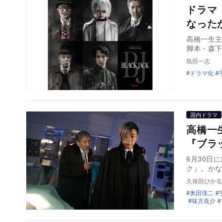
ドラマ
なった
高橋一生
脚本・森下
島田一志
ドラマ化
国内ドラマ
高橋一
『ブラ
6月30日
ク』。か
久保田ひかる
奥田瑛二
味方良介