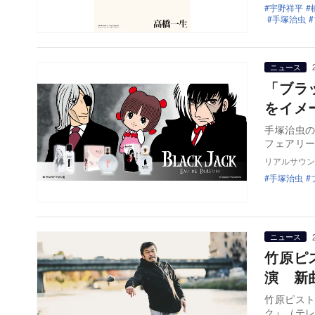
宇野祥平
手塚治虫
ニュース
「ブラ
をイメ
手塚治虫
フェアリ
リアルサウン
手塚治虫
ニュース
竹原ピ
演 新
竹原ピスト
ク』（テレ