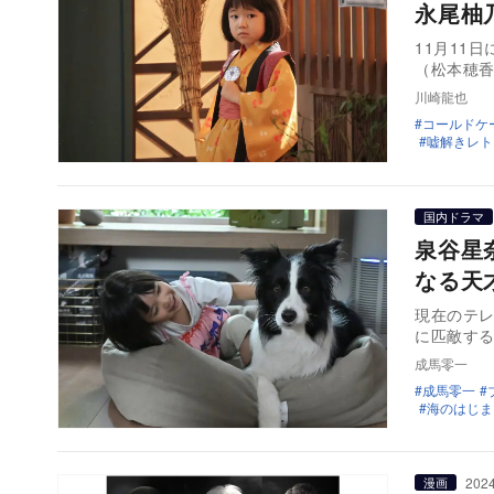
永尾柚
11月11
（松本穂
川崎龍也
コールドケ
嘘解きレト
国内ドラマ
泉谷星
なる天
現在のテ
に匹敵す
成馬零一
成馬零一
海のはじま
2024
漫画