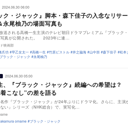
2024.06.30 06:00
ック・ジャック』脚本・森下佳子の入念なリサー
＆永尾柚乃の場面写真も
に放送される高橋一生主演のテレビ朝日ドラマプレミアム『ブラック
写真が公開された。 2023年に連…
ド映画部
橋爪功
早乙女太一
高橋一生
竹原ピストル
井之脇海
山中崇
森下佳子
松本
ブラック・ジャック
永尾柚乃
2024.06.30 05:00
ー
生、『ブラック・ジャック』続編への希望は？ 
“着こなし”の差を語る
名作『ブラック・ジャック』が24年ぶりにドラマ化。さらに、主演
ない』シリーズ（NHK総合）で、実写化…
mame
nakamura omame
ブラック・ジャック