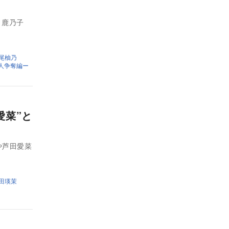
、鹿乃子
尾柚乃
人争奪編ー
愛菜”と
や芦田愛菜
田瑛茉