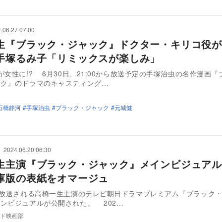
.06.27 07:00
生『ブラック・ジャック』ドクター・キリコ役が
手塚るみ子「リミックスが楽しみ」
が女性に!? 6月30日、21:00から放送予定の手塚治虫の名作漫画『
ック』のドラマのキャスティング…
石橋静河
手塚治虫
ブラック・ジャック
元城健
2024.06.20 06:30
生主演『ブラック・ジャック』メインビジュア
庫版の表紙をオマージュ
に放送される高橋一生主演のテレビ朝日ドラマプレミアム『ブラック
ンビジュアルが公開された。 202…
ド映画部