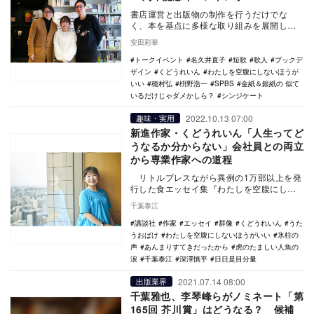
書店運営と出版物の制作を行うだけでな
く、本を基点に多様な取り組みを展開し文
化の育成に貢献してきた「SHIBUYA
安田彩華
PUBLISH…
トークイベント
名久井直子
短歌
歌人
ブックデ
ザイン
くどうれいん
わたしを空腹にしないほうが
いい
穂村弘
枡野浩一
SPBS
金紙＆銀紙の 似て
いるだけじゃダメかしら？
シンジケート
2022.10.13 07:00
趣味・実用
新進作家・くどうれいん「人生ってど
うなるか分からない」会社員との両立
から専業作家への道程
リトルプレスながら異例の1万部以上を発
行した食エッセイ集『わたしを空腹にしな
いほうがいい』（BOOKNERD）にはじま
千葉泰江
り、…
講談社
作家
エッセイ
群像
くどうれいん
うた
うおばけ
わたしを空腹にしないほうがいい
氷柱の
声
あんまりすてきだったから
虎のたましい人魚の
涙
千葉泰江
深澤慎平
日日是目分量
2021.07.14 08:00
出版業界
千葉雅也、李琴峰らがノミネート「第
165回 芥川賞」はどうなる？ 候補