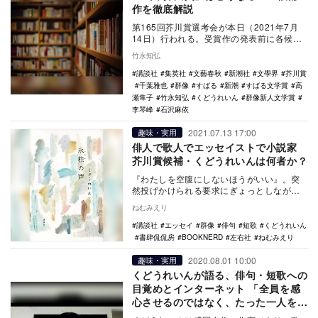
作を徹底解説
第165回芥川賞選考会が本日（2021年7月
14日）行われる。受賞作の発表前に各候補
作のポイントを紹介したい。 石沢麻依「貝
竹永知弘
に…
講談社
集英社
文藝春秋
新潮社
文學界
芥川賞
千葉雅也
群像
すばる
新潮
すばる文学賞
高
瀬隼子
竹永知弘
くどうれいん
群像新人文学賞
李琴峰
石沢麻依
2021.07.13 17:00
趣味・実用
俳人で歌人でエッセイストで小説家
芥川賞候補・くどうれいんは何者か？
『わたしを空腹にしないほうがいい』。突
然投げかけられる要求にぎょっとしながら
も気にならずにいられないタイトルのエッ
ねむみえり
セイ集を出して…
講談社
エッセイ
群像
俳句
短歌
くどうれいん
書肆侃侃房
BOOKNERD
左右社
ねむみえり
2020.08.01 10:00
趣味・実用
くどうれいんが語る、俳句・短歌への
目覚めとインターネット 「全員を感
心させるのではなく、たった一人を打
ちのめす文章を」