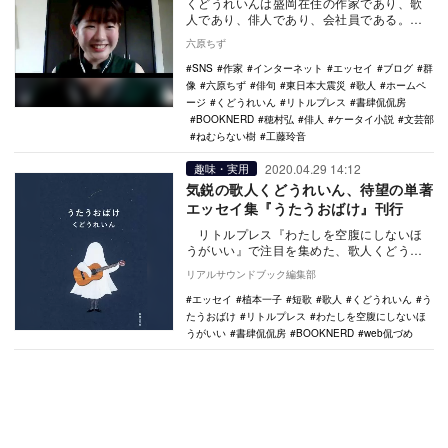
くどうれいんは盛岡在住の作家であり、歌
人であり、俳人であり、会社員である。
2018年に盛岡の書店から刊行した、俳句と
六原ちず
食にまつわる…
SNS
作家
インターネット
エッセイ
ブログ
群
像
六原ちず
俳句
東日本大震災
歌人
ホームペ
ージ
くどうれいん
リトルプレス
書肆侃侃房
BOOKNERD
穂村弘
俳人
ケータイ小説
文芸部
ねむらない樹
工藤玲音
2020.04.29 14:12
趣味・実用
気鋭の歌人くどうれいん、待望の単著
エッセイ集『うたうおばけ』刊行
リトルプレス『わたしを空腹にしないほ
うがいい』で注目を集めた、歌人くどうれ
いん待望の単著エッセイ集『うたうおば
リアルサウンドブック編集部
け』が4…
エッセイ
植本一子
短歌
歌人
くどうれいん
う
たうおばけ
リトルプレス
わたしを空腹にしないほ
うがいい
書肆侃侃房
BOOKNERD
web侃づめ