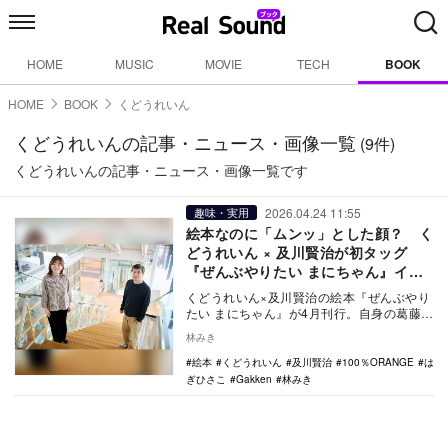
HOME
MUSIC
MOVIE
TECH
BOOK
HOME
BOOK
くどうれいん
くどうれいんの記事・ニュース・画像一覧
(9件)
くどうれいんの記事・ニュース・画像一覧です
2026.04.24 11:55
趣味・実用
絵本なのに「ムンッ」とした顔？ く
どうれいん × 及川賢治が初タッグ
『ぜんぶやりたい まにちゃん』イン
タビュー
くどうれいん×及川賢治の絵本『ぜんぶやり
たい まにちゃん』が4月刊行。自身の葛藤を
投影した「全部やる」想いと、初共演で生
林みき
まれた制…
絵本
くどうれいん
及川賢治
100％ORANGE
は
ぎひさこ
Gakken
林みき