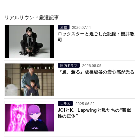
リアルサウンド厳選記事
2026.07.11
連載
ロックスターと過ごした記憶：櫻井敦
司
2026.08.05
国内ドラマ
『風、薫る』板橋駿谷の安心感が光る
2025.06.22
コラム
JOIとK、Lapwingと私たちの“類似
性の正体”