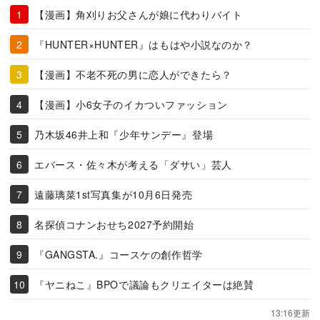
【漫画】角刈りお父さんが娘に代わりバイト
『HUNTER×HUNTER』はもはや小説なのか？
【漫画】不老不死の男に恋人ができたら？
【漫画】小6女子のイカついファッション
乃木坂46井上和『少年サンデー』登場
エバース・佐々木が考える「ダサい」芸人
遠藤璃菜1st写真集が10月6日発売
名探偵コナンおせち2027予約開始
『GANGSTA.』コースケの創作哲学
『ヤニねこ』BPOで議論もクリエイターは絶賛
13:16更新