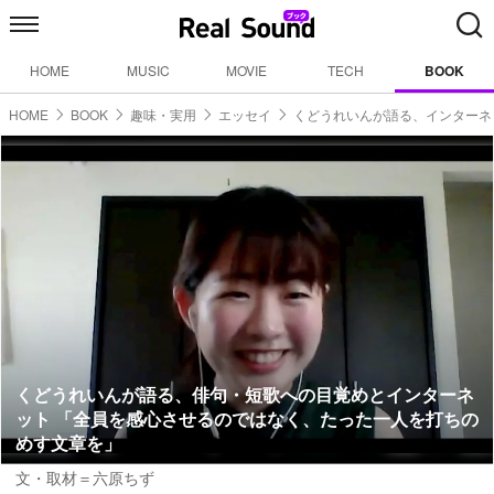
HOME
MUSIC
MOVIE
TECH
BOOK
HOME
BOOK
趣味・実用
エッセイ
くどうれいんが語る、インターネ
くどうれいんが語る、俳句・短歌への目覚めとインターネ
ット 「全員を感心させるのではなく、たった一人を打ちの
めす文章を」
文・取材＝六原ちず