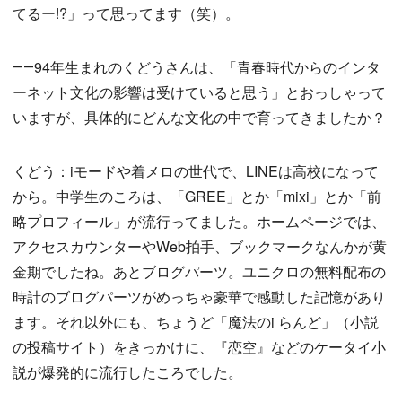
てるー!?」って思ってます（笑）。
――94年生まれのくどうさんは、「青春時代からのインタ
ーネット文化の影響は受けていると思う」とおっしゃって
いますが、具体的にどんな文化の中で育ってきましたか？
くどう：iモードや着メロの世代で、LINEは高校になって
から。中学生のころは、「GREE」とか「mixi」とか「前
略プロフィール」が流行ってました。ホームページでは、
アクセスカウンターやWeb拍手、ブックマークなんかが黄
金期でしたね。あとブログパーツ。ユニクロの無料配布の
時計のブログパーツがめっちゃ豪華で感動した記憶があり
ます。それ以外にも、ちょうど「魔法のi らんど」（小説
の投稿サイト）をきっかけに、『恋空』などのケータイ小
説が爆発的に流行したころでした。