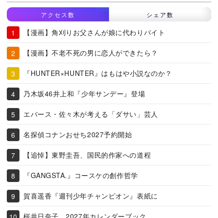
アクセス数
シェア数
【漫画】角刈りお父さんが娘に代わりバイト
【漫画】不老不死の男に恋人ができたら？
『HUNTER×HUNTER』はもはや小説なのか？
乃木坂46井上和『少年サンデー』登場
エバース・佐々木が考える「ダサい」芸人
名探偵コナンおせち2027予約開始
【追悼】東野圭吾、国民的作家への道程
『GANGSTA.』コースケの創作哲学
賀喜遥香『週刊少年チャンピオン』表紙に
桜井日奈子、2027年カレンダーブック