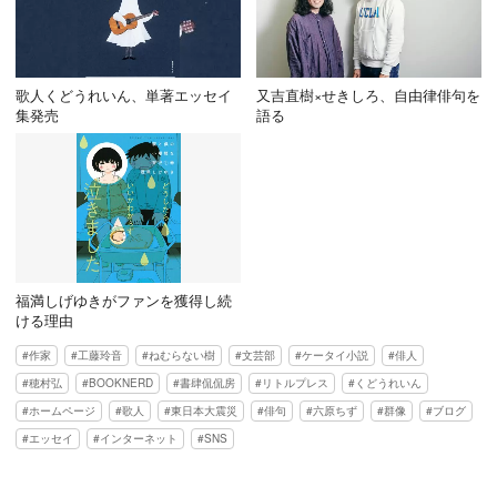
歌人くどうれいん、単著エッセイ
又吉直樹×せきしろ、自由律俳句を
集発売
語る
福満しげゆきがファンを獲得し続
ける理由
作家
工藤玲音
ねむらない樹
文芸部
ケータイ小説
俳人
穂村弘
BOOKNERD
書肆侃侃房
リトルプレス
くどうれいん
ホームページ
歌人
東日本大震災
俳句
六原ちず
群像
ブログ
エッセイ
インターネット
SNS