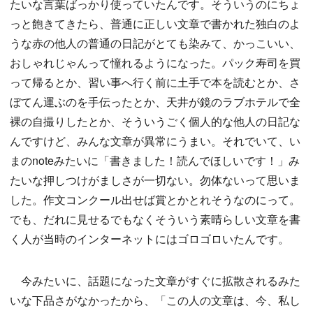
たいな言葉ばっかり使っていたんです。そういうのにちょ
っと飽きてきたら、普通に正しい文章で書かれた独白のよ
うな赤の他人の普通の日記がとても染みて、かっこいい、
おしゃれじゃんって憧れるようになった。パック寿司を買
って帰るとか、習い事へ行く前に土手で本を読むとか、さ
ぼてん運ぶのを手伝ったとか、天井が鏡のラブホテルで全
裸の自撮りしたとか、そういうごく個人的な他人の日記な
んですけど、みんな文章が異常にうまい。それでいて、い
まのnoteみたいに「書きました！読んでほしいです！」み
たいな押しつけがましさが一切ない。勿体ないって思いま
した。作文コンクール出せば賞とかとれそうなのにって。
でも、だれに見せるでもなくそういう素晴らしい文章を書
く人が当時のインターネットにはゴロゴロいたんです。
今みたいに、話題になった文章がすぐに拡散されるみた
いな下品さがなかったから、「この人の文章は、今、私し