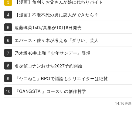
【漫画】角刈りお父さんが娘に代わりバイト
【漫画】不老不死の男に恋人ができたら？
遠藤璃菜1st写真集が10月6日発売
エバース・佐々木が考える「ダサい」芸人
乃木坂46井上和『少年サンデー』登場
名探偵コナンおせち2027予約開始
『ヤニねこ』BPOで議論もクリエイターは絶賛
『GANGSTA.』コースケの創作哲学
14:16更新