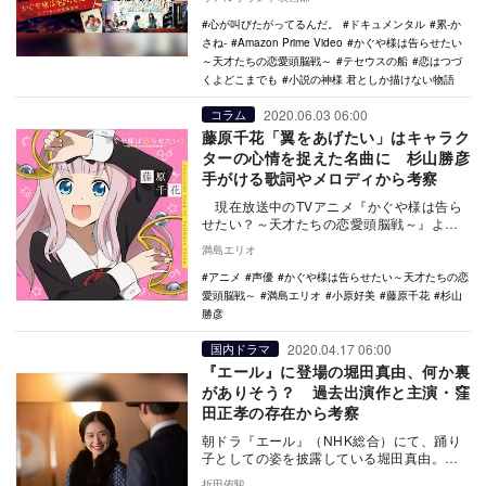
心が叫びたがってるんだ。
ドキュメンタル
累-か
さね-
Amazon Prime Video
かぐや様は告らせたい
～天才たちの恋愛頭脳戦～
テセウスの船
恋はつづ
くよどこまでも
小説の神様 君としか描けない物語
2020.06.03 06:00
コラム
藤原千花「翼をあげたい」はキャラク
ターの心情を捉えた名曲に 杉山勝彦
手がける歌詞やメロディから考察
現在放送中のTVアニメ『かぐや様は告ら
せたい？～天才たちの恋愛頭脳戦～』よ
り、5月27日、キャラクターソングシリーズ
満島エリオ
第…
アニメ
声優
かぐや様は告らせたい～天才たちの恋
愛頭脳戦～
満島エリオ
小原好美
藤原千花
杉山
勝彦
2020.04.17 06:00
国内ドラマ
『エール』に登場の堀田真由、何か裏
がありそう？ 過去出演作と主演・窪
田正孝の存在から考察
朝ドラ『エール』（NHK総合）にて、踊り
子としての姿を披露している堀田真由。主
人公の裕一（窪田正孝）だけでなく、見て
折田侑駿