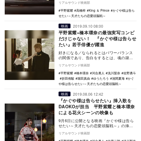
リアルサウンド映画部
平野紫耀
高橋梓
King ＆ Prince
かぐや様は告ら
せたい～天才たちの恋愛頭脳戦～
2019.09.10 08:00
映画
平野紫耀×橋本環奈の最強実写コンビ
だけじゃない！ 『かぐや様は告らせ
たい』若手俳優が躍進
好きになる／なられるとはパワーバランス
の関係であり、告白をするとは、魂の隷属
であるーーそんな、ちょっとばかりひねく
リアルサウンド映画部
れた恋愛観を展…
平野紫耀
橋本環奈
河合勇人
浅川梨奈
佐野勇斗
折田侑駿
堀田真由
ゆうたろう
池間夏海
かぐ
や様は告らせたい～天才たちの恋愛頭脳戦～
2019.08.06 12:42
映画
『かぐや様は告らせたい』挿入歌を
DAOKOが担当 平野紫耀と橋本環奈
による花火シーンの映像も
9月6日に公開となる映画『かぐや様は告ら
せたい～天才たちの恋愛頭脳戦～』の挿入
歌がDAOKOの「はじめましての気持ちを」
リアルサウンド映画部
に決まり…