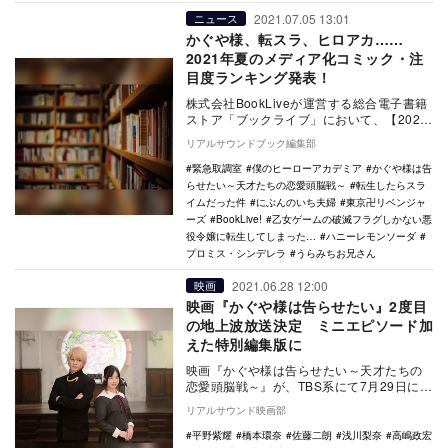
2021.07.05 13:01
ニュース
かぐや様、転スラ、ヒロアカ……
2021年夏のメディア化コミック・注
目度ランキング発表！
株式会社BookLiveが運営する総合電子書籍
ストア「ブックライブ」において、【2021
年夏 注目のおすすめメディア化作品】の
リアルサウンドブック編集部
特…
緊急取調室
僕のヒーローアカデミア
かぐや様は告
らせたい～天才たちの恋愛頭脳戦～
転生したらスラ
イムだった件
にぶんのいち夫婦
東京卍リベンジャ
ーズ
BookLive!
乙女ゲームの破滅フラグしかない悪
役令嬢に転生してしまった…
ハニーレモンソーダ
プロミス・シンデレラ
うらみちお兄さん
2021.06.28 12:00
映画
映画『かぐや様は告らせたい』2度目
の地上波放送決定 ミニエピソード加
えた特別編集版に
映画『かぐや様は告らせたい～天才たちの
恋愛頭脳戦～』が、TBS系にて7月29日に地
上波放送されることが決定した。 本作
リアルサウンド映画部
は、『…
平野紫耀
橋本環奈
佐藤二朗
浅川梨奈
高嶋政宏