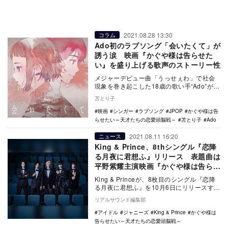
2021.08.28 13:30
コラム
Ado初のラブソング「会いたくて」が
誘う涙 映画『かぐや様は告らせた
い』を盛り上げる歌声のストーリー性
メジャーデビュー曲「うっせぇわ」で社会
現象を巻き起こした18歳の歌い手“Ado”が、
自身初のラブバラード「会いたくて」を8月
苫とり子
12…
映画
シンガー
ラブソング
JPOP
かぐや様は告
らせたい～天才たちの恋愛頭脳戦～
苫とり子
Ado
2021.08.11 16:20
ニュース
King & Prince、8thシングル『恋降
る月夜に君想ふ』リリース 表題曲は
平野紫耀主演映画『かぐや様は告らせ
たい』主題歌
King & Princeが、8枚目のシングル『恋降
る月夜に君想ふ』を10月6日にリリースす
る。 表題曲は、平野紫耀…
リアルサウンド編集部
アイドル
ジャニーズ
King & Prince
かぐや様は
告らせたい～天才たちの恋愛頭脳戦～