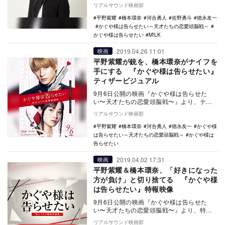
斗が出演することが決定した。 赤坂アカ
リアルサウンド映画部
による原…
平野紫耀
橋本環奈
河合勇人
佐野勇斗
徳永友一
かぐや様は告らせたい～天才たちの恋愛頭脳戦～
かぐや様は告らせたい
M!LK
2019.04.26 11:01
映画
平野紫耀が銃を、橋本環奈がナイフを
手にする 『かぐや様は告らせたい』
ティザービジュアル
9月6日公開の映画『かぐや様は告らせた
い〜天才たちの恋愛頭脳戦〜』より、ティ
ザービジュアルが公開された。 原作は、
リアルサウンド映画部
2015年…
平野紫耀
橋本環奈
河合勇人
徳永友一
かぐや様
は告らせたい～天才たちの恋愛頭脳戦～
かぐや様は
告らせたい
2019.04.02 17:31
映画
平野紫耀＆橋本環奈、「好きになった
方が負け」と切り捨てる 『かぐや様
は告らせたい』特報映像
9月6日公開の映画『かぐや様は告らせた
い〜天才たちの恋愛頭脳戦〜』より、特報
映像が公開された。 原作は、2015年6月
リアルサウンド映画部