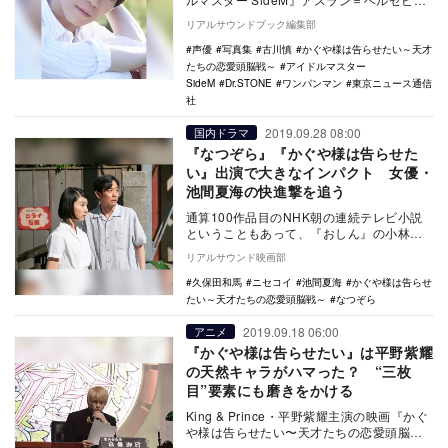
ートⅡ世役、『かぐや様は告らせたい～天才
リアルサウンドブック編集部
たちの…
声優
写真集
古川慎
かぐや様は告らせたい～天才
たちの恋愛頭脳戦～
アイドルマスター
SideM
Dr.STONE
ワンパンマン
東京ニュース通信
社
2019.09.28 08:00
国内ドラマ
『なつぞら』『かぐや様は告らせた
い』出演で大きなインパクト 女優・
池間夏海の快進撃を追う
通算100作品目のNHK朝の連続テレビ小説
ということもあって、『おしん』の小林綾
子をはじめ『ええにょぼ』の戸田菜穂や
リアルサウンド映画部
『純ちゃんの…
久保田和馬
ニセコイ
池間夏海
かぐや様は告らせ
たい～天才たちの恋愛頭脳戦～
なつぞら
2019.09.18 06:00
アニメ
『かぐや様は告らせたい』は平野紫耀
の天然キャラがハマった？ “三枚
目”要素にも磨きをかける
King & Prince・平野紫耀主演の映画『かぐ
や様は告らせたい〜天才たちの恋愛頭脳
戦〜』が、想像以上の好成績を収め…