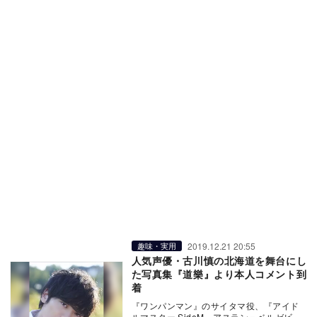
2019.12.21 20:55
趣味・実用
人気声優・古川慎の北海道を舞台にし
た写真集『道樂』より本人コメント到
着
『ワンパンマン』のサイタマ役、『アイド
ルマスター SideM』アスラン＝ベルゼビュ