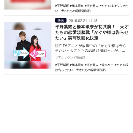
に連載…
平野紫耀
橋本環奈
河合勇人
かぐや様は告らせた
い～天才たちの恋愛頭脳戦～
2019.02.21 11:18
映画
平野紫耀と橋本環奈が初共演！ 天才
たちの恋愛頭脳戦『かぐや様は告らせ
たい』実写映画化決定
現在TVアニメが放送中の『かぐや様は告ら
せたい～天才たちの恋愛頭脳戦～』が、平
野紫耀と橋本環奈の共演で実写映画化さ
リアルサウンド映画部
れ、9月6日に…
平野紫耀
橋本環奈
河合勇人
徳永友一
かぐや様
は告らせたい～天才たちの恋愛頭脳戦～