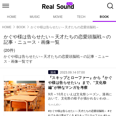
HOME
MUSIC
MOVIE
TECH
BOOK
HOME
BOOK
かぐや様は告らせたい～天才たちの恋愛頭脳戦～
かぐや様は告らせたい～天才たちの恋愛頭脳戦～の
記事・ニュース・画像一覧
(20件)
かぐや様は告らせたい～天才たちの恋愛頭脳戦～の記事・ニュー
ス・画像一覧です
2023.09.14 07:00
漫画
『スキップとローファー』から『かぐ
や様は告らせたい』まで、“文化祭
編”が神なマンガを考察
9月～10月といえば文化祭シーズン。漫画に
おいて、文化祭の様子が描かれるいわゆ
る“文化祭編”は、物語が大きく動くケースが
ちゃんめい
多いため…
かぐや様は告らせたい～天才たちの恋愛頭脳戦～
そ
れでも歩は寄せてくる
スキップとローファー
ちゃ