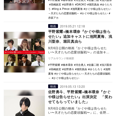
平野紫耀
橋本環奈
河合勇人
佐藤二朗
浅川梨奈
高嶋政宏
佐野勇斗
DAOKO
堀田真由
ゆうたろ
う
King & Prince
池間夏海
かぐや様は告らせたい
～天才たちの恋愛頭脳戦～
かぐや様は告らせたい
赤坂アカ
2019.05.21 12:18
映画
平野紫耀×橋本環奈『かぐや様は告ら
せたい』追加キャストに池間夏海、浅
川梨奈、堀田真由ら
9月6日公開の映画『かぐや様は告らせた
い〜天才たちの恋愛頭脳戦〜』の追加キャ
ストが発表された。 本作は、2015年6月
リアルサウンド映画部
に連載…
平野紫耀
橋本環奈
河合勇人
佐藤二朗
浅川梨奈
高嶋政宏
佐野勇斗
堀田真由
ゆうたろう
池間
夏海
かぐや様は告らせたい～天才たちの恋愛頭脳戦
～
かぐや様は告らせたい
2019.05.13 13:20
映画
佐野勇斗、平野紫耀×橋本環奈『かぐ
や様は告らせたい』出演決定 「笑わ
せてもらっていました」
9月6日公開の映画『かぐや様は告らせた
い〜天才たちの恋愛頭脳戦〜』に、佐野勇