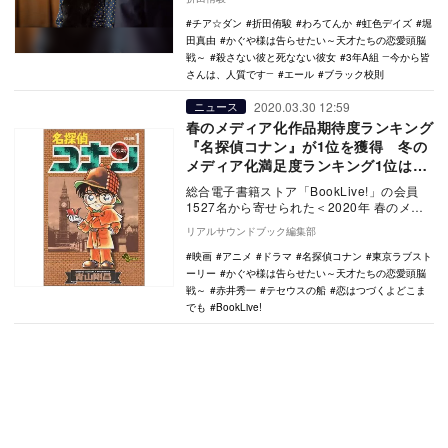
いるこちらも…
チア☆ダン
折田侑駿
わろてんか
虹色デイズ
堀
田真由
かぐや様は告らせたい～天才たちの恋愛頭脳
戦～
殺さない彼と死なない彼女
3年A組 ―今から皆
さんは、人質です―
エール
ブラック校則
2020.03.30 12:59
ニュース
春のメディア化作品期待度ランキング
『名探偵コナン』が1位を獲得 冬の
メディア化満足度ランキング1位は
『テセウスの船』
総合電子書籍ストア「BookLive!」の会員
1527名から寄せられた＜2020年 春のメデ
ィア化作品期待度＞＜2020年 冬の…
リアルサウンドブック編集部
映画
アニメ
ドラマ
名探偵コナン
東京ラブスト
ーリー
かぐや様は告らせたい～天才たちの恋愛頭脳
戦～
赤井秀一
テセウスの船
恋はつづくよどこま
でも
BookLive!