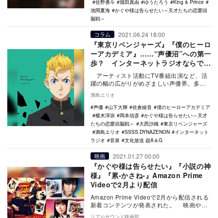
佐野勇斗
堀田真由
ゆうたろう
King & Prince
池間夏海
かぐや様は告らせたい～天才たちの恋愛頭
脳戦～
2021.06.24 18:00
コラム
『東京リベンジャーズ』『僕のヒーロ
ーアカデミア』……“声優沼”への第一
歩？ インターネットラジオならでは
の面白さ
アーティスト活動にTV番組出演など、活
躍の幅の広がりがめざましい声優界。多岐
に渡る活動範囲の中でも、大きな柱となっ
満島エリオ
てい…
声優
山下大輝
佐倉綾音
僕のヒーローアカデミア
榎木淳弥
岡本信彦
かぐや様は告らせたい～天才
たちの恋愛頭脳戦～
大西沙織
東京リベンジャーズ
満島エリオ
SSSS.DYNAZENON
インターネット
ラジオ
音泉
文化放送 超A＆G
2021.01.27 00:00
映画
『かぐや様は告らせたい』『小説の神
様』『累-かさね-』Amazon Prime
Videoで2月より配信
Amazon Prime Videoで2月から配信される
新着コンテンツが発表された。 映画やテ
レビ番組が見放題のAmazon…
リアルサウンド映画部