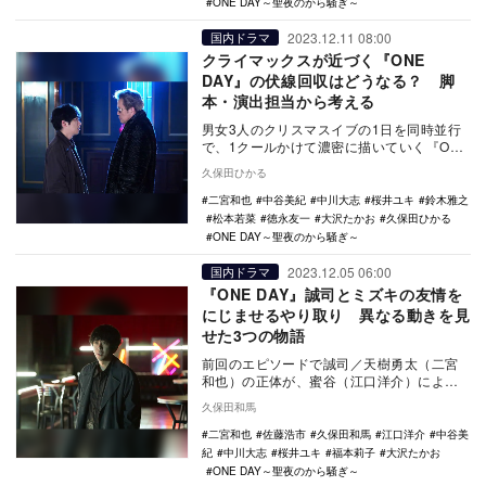
ONE DAY～聖夜のから騒ぎ～
2023.12.11 08:00
国内ドラマ
クライマックスが近づく『ONE
DAY』の伏線回収はどうなる？ 脚
本・演出担当から考える
男女3人のクリスマスイブの1日を同時並行
で、1クールかけて濃密に描いていく『ONE
DAY～聖夜のから騒ぎ～』（フジテレビ
久保田ひかる
系）。…
二宮和也
中谷美紀
中川大志
桜井ユキ
鈴木雅之
松本若菜
徳永友一
大沢たかお
久保田ひかる
ONE DAY～聖夜のから騒ぎ～
2023.12.05 06:00
国内ドラマ
『ONE DAY』誠司とミズキの友情を
にじませるやり取り 異なる動きを見
せた3つの物語
前回のエピソードで誠司／天樹勇太（二宮
和也）の正体が、蜜谷（江口洋介）によっ
て犯罪組織アネモネに送り込まれた潜入捜
久保田和馬
査官であること…
二宮和也
佐藤浩市
久保田和馬
江口洋介
中谷美
紀
中川大志
桜井ユキ
福本莉子
大沢たかお
ONE DAY～聖夜のから騒ぎ～