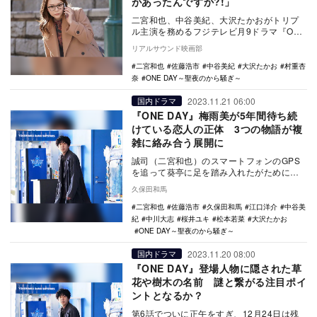
があったんですか?!」
二宮和也、中谷美紀、大沢たかおがトリプ
ル主演を務めるフジテレビ月9ドラマ『ONE
DAY～聖夜のから騒ぎ～』の第8話に村重杏
リアルサウンド映画部
奈が…
二宮和也
佐藤浩市
中谷美紀
大沢たかお
村重杏
奈
ONE DAY～聖夜のから騒ぎ～
2023.11.21 06:00
国内ドラマ
『ONE DAY』梅雨美が5年間待ち続
けている恋人の正体 3つの物語が複
雑に絡み合う展開に
誠司（二宮和也）のスマートフォンのGPS
を追って葵亭に足を踏み入れたがために、
見習いシェフと勘違いされる羽目になった
久保田和馬
ミズキ（中川…
二宮和也
佐藤浩市
久保田和馬
江口洋介
中谷美
紀
中川大志
桜井ユキ
松本若菜
大沢たかお
ONE DAY～聖夜のから騒ぎ～
2023.11.20 08:00
国内ドラマ
『ONE DAY』登場人物に隠された草
花や樹木の名前 謎と繋がる注目ポイ
ントとなるか？
第6話でついに正午をすぎ、12月24日は残