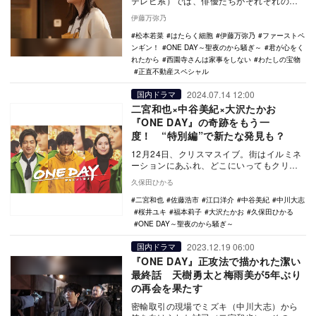
テレビ系）では、俳優たちがそれぞれの方
法で複雑な感情を表現している。その中で
伊藤万弥乃
も、やはり主演…
松本若菜
はたらく細胞
伊藤万弥乃
ファーストペ
ンギン！
ONE DAY～聖夜のから騒ぎ～
君が心をく
れたから
西園寺さんは家事をしない
わたしの宝物
正直不動産スペシャル
2024.07.14 12:00
国内ドラマ
二宮和也×中谷美紀×大沢たかお
『ONE DAY』の奇跡をもう一
度！ “特別編”で新たな発見も？
12月24日、クリスマスイブ。街はイルミネ
ーションにあふれ、どこにいってもクリス
マスソングを耳にする。サンタさんからの
久保田ひかる
プレゼント…
二宮和也
佐藤浩市
江口洋介
中谷美紀
中川大志
桜井ユキ
福本莉子
大沢たかお
久保田ひかる
ONE DAY～聖夜のから騒ぎ～
2023.12.19 06:00
国内ドラマ
『ONE DAY』正攻法で描かれた潔い
最終話 天樹勇太と梅雨美が5年ぶり
の再会を果たす
密輸取引の現場でミズキ（中川大志）から