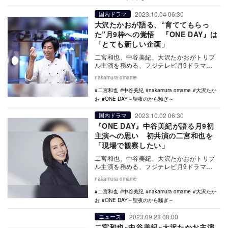
2023.10.04 06:30
国内ドラマ
大沢たかおが語る、“育ててもらっ
た”月9枠への覚悟 『ONE DAY』は
「とても新しい企画」
二宮和也、中谷美紀、大沢たかおがトリプ
ル主演を務める、フジテレビ月9ドラマ
『ONE DAY～聖夜のから騒ぎ～』。本作
nakamura omame
は、人々が思…
二宮和也
中谷美紀
nakamura omame
大沢たか
お
ONE DAY～聖夜のから騒ぎ～
2023.10.02 06:30
国内ドラマ
『ONE DAY』中谷美紀が語る月9初
主演への思い 初共演の二宮和也を
「現場で観察したい」
二宮和也、中谷美紀、大沢たかおがトリプ
ル主演を務める、フジテレビ月9ドラマ
『ONE DAY～聖夜のから騒ぎ～』。本作
nakamura omame
は、人々が思…
二宮和也
中谷美紀
nakamura omame
大沢たか
お
ONE DAY～聖夜のから騒ぎ～
2023.09.28 08:00
ニュース
二宮和也×中谷美紀×大沢たかお主演