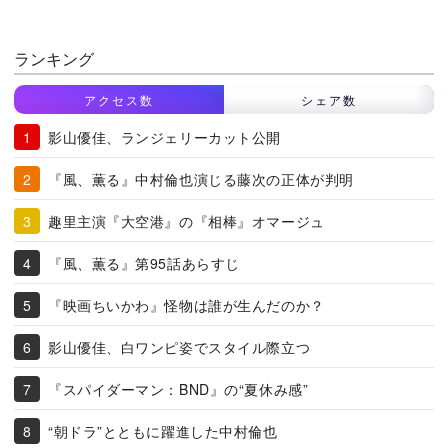
ランキング
アクセス数
シェア数
影山優佳、ランジェリーカット公開
『風、薫る』中村倫也演じる藤次の正体が判明
趣里主演『大空港』の『相棒』オマージュ
『風、薫る』第95話あらすじ
『映画ちいかわ』怪物は誰が生んだのか？
影山優佳、白ワンピ姿でスタイル際立つ
『スパイダーマン：BND』の“夏休み感”
“朝ドラ”とともに躍進した中村倫也