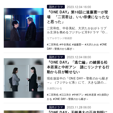
2023.12.04 16:00
国内ドラマ
『ONE DAY』第10話に遠藤憲一が登
場 「二宮君は、いい俳優になったな
と思った」
二宮和也、中谷美紀、大沢たかおがトリプ
ル主演を務めるフジテレビ月9ドラマ『ONE
DAY～聖夜のから騒ぎ～』の第10話に遠藤
リアルサウンド映画部
憲一…
二宮和也
中谷美紀
遠藤憲一
大沢たかお
ONE
DAY～聖夜のから騒ぎ～
2023.12.04 08:00
国内ドラマ
『ONE DAY』「逃亡編」の鍵握る松
本若菜と中村アン 謎にリンクする行
動から目が離せない
現在放送中の『ONE DAY～聖夜のから騒ぎ
～』（フジテレビ系）にて、大きな謎のひ
とつだったのが、「記憶を失った誠司（二
久保田ひかる
宮和也）…
二宮和也
江口洋介
中村アン
松本若菜
久保田ひ
かる
ONE DAY～聖夜のから騒ぎ～
2023.11.28 06:00
国内ドラマ
『ONE DAY』天樹勇太の正体判明に