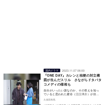
2023.11.07 06:00
国内ドラマ
『ONE DAY』カレンと桔梗の対立構
図が生んだスリル さながらドタバタ
コメディの様相も
自分がいったい誰なのか、その答えを知っ
ていると思われた蜜谷（江口洋介）が目の
前で車に撥ねられたことで、誠司（二宮和
久保田和馬
也）はもう一人…