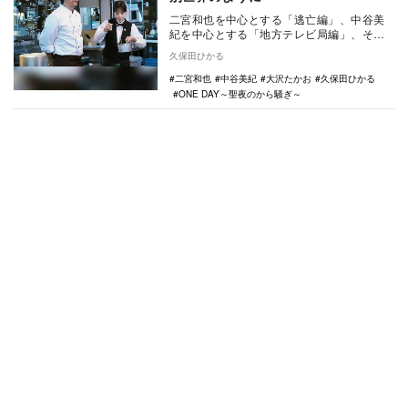
二宮和也を中心とする「逃亡編」、中谷美
紀を中心とする「地方テレビ局編」、そし
て大沢たかおを中心とする「レストラン
久保田ひかる
編」の1日をぎゅ…
二宮和也
中谷美紀
大沢たかお
久保田ひかる
ONE DAY～聖夜のから騒ぎ～