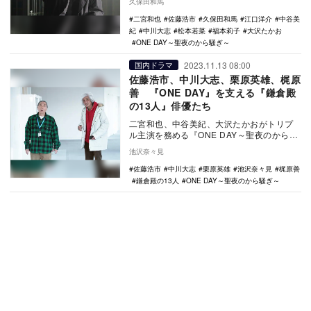
久保田和馬
その頃、誠司に…
二宮和也
佐藤浩市
久保田和馬
江口洋介
中谷美
紀
中川大志
松本若菜
福本莉子
大沢たかお
ONE DAY～聖夜のから騒ぎ～
2023.11.13 08:00
国内ドラマ
佐藤浩市、中川大志、栗原英雄、梶原
善 『ONE DAY』を支える『鎌倉殿
の13人』俳優たち
二宮和也、中谷美紀、大沢たかおがトリプ
ル主演を務める『ONE DAY～聖夜のから騒
ぎ～』（フジテレビ系）では、3人の男女の
池沢奈々見
物語が…
佐藤浩市
中川大志
栗原英雄
池沢奈々見
梶原善
鎌倉殿の13人
ONE DAY～聖夜のから騒ぎ～