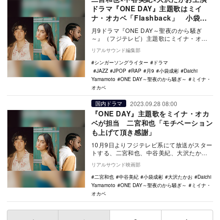
ドラマ『ONE DAY』主題歌はミイ
ナ・オカベ「Flashback」 小袋成
彬＆Daichi Yamamoto参加
月9ドラマ『ONE DAY～聖夜のから騒ぎ
～』（フジテレビ）主題歌にミイナ・オカ
ベの新曲「Flashback feat. Dai…
リアルサウンド編集部
シンガーソングライター
ドラマ
JAZZ
JPOP
RAP
月9
小袋成彬
Daichi
Yamamoto
ONE DAY～聖夜のから騒ぎ～
ミイナ・
オカベ
2023.09.28 08:00
国内ドラマ
『ONE DAY』主題歌をミイナ・オカ
ベが担当 二宮和也「モチベーション
も上げて頂き感謝」
10月9日よりフジテレビ系にて放送がスター
トする、二宮和也、中谷美紀、大沢たかお
がトリプル主演を務める月9ドラマ『ONE
リアルサウンド映画部
DAY…
二宮和也
中谷美紀
小袋成彬
大沢たかお
Daichi
Yamamoto
ONE DAY～聖夜のから騒ぎ～
ミイナ・
オカベ