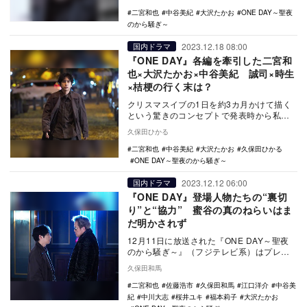
谷美紀、…
二宮和也
中谷美紀
大沢たかお
ONE DAY～聖夜
のから騒ぎ～
2023.12.18 08:00
国内ドラマ
『ONE DAY』各編を牽引した二宮和
也×大沢たかお×中谷美紀 誠司×時生
×桔梗の行く末は？
クリスマスイブの1日を約3カ月かけて描く
という驚きのコンセプトで発表時から私た
ちをワクワクさせてくれた『ONE DAY～聖
久保田ひかる
夜のか…
二宮和也
中谷美紀
大沢たかお
久保田ひかる
ONE DAY～聖夜のから騒ぎ～
2023.12.12 06:00
国内ドラマ
『ONE DAY』登場人物たちの“裏切
り”と“協力” 蜜谷の真のねらいはま
だ明かされず
12月11日に放送された『ONE DAY～聖夜
のから騒ぎ～』（フジテレビ系）はプレフ
ァイナルの第10話。ふたたびミズキ（中川
久保田和馬
大志…
二宮和也
佐藤浩市
久保田和馬
江口洋介
中谷美
紀
中川大志
桜井ユキ
福本莉子
大沢たかお