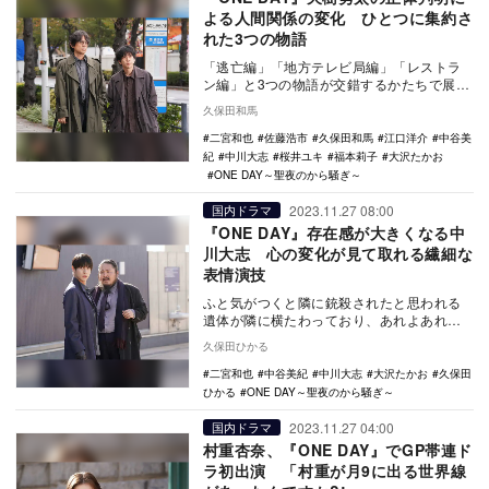
よる人間関係の変化 ひとつに集約さ
れた3つの物語
「逃亡編」「地方テレビ局編」「レストラ
ン編」と3つの物語が交錯するかたちで展開
してきた『ONE DAY～聖夜のから騒ぎ～』
久保田和馬
（フジ…
二宮和也
佐藤浩市
久保田和馬
江口洋介
中谷美
紀
中川大志
桜井ユキ
福本莉子
大沢たかお
ONE DAY～聖夜のから騒ぎ～
2023.11.27 08:00
国内ドラマ
『ONE DAY』存在感が大きくなる中
川大志 心の変化が見て取れる繊細な
表情演技
ふと気がつくと隣に銃殺されたと思われる
遺体が隣に横たわっており、あれよあれよ
という間に自身は記憶喪失のまま事件の容
久保田ひかる
疑者として追わ…
二宮和也
中谷美紀
中川大志
大沢たかお
久保田
ひかる
ONE DAY～聖夜のから騒ぎ～
2023.11.27 04:00
国内ドラマ
村重杏奈、『ONE DAY』でGP帯連ド
ラ初出演 「村重が月9に出る世界線