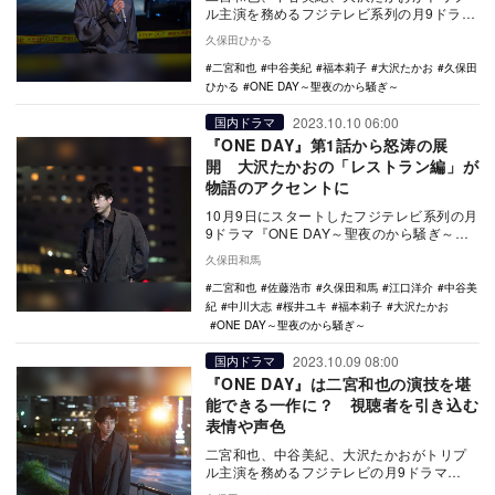
ル主演を務めるフジテレビ系列の月9ドラマ
『ONE DAY～聖夜のから騒ぎ～』がスター
久保田ひかる
トした…
二宮和也
中谷美紀
福本莉子
大沢たかお
久保田
ひかる
ONE DAY～聖夜のから騒ぎ～
2023.10.10 06:00
国内ドラマ
『ONE DAY』第1話から怒涛の展
開 大沢たかおの「レストラン編」が
物語のアクセントに
10月9日にスタートしたフジテレビ系列の月
9ドラマ『ONE DAY～聖夜のから騒ぎ～』
は、クリスマスの横浜を舞台に、タイトル
久保田和馬
の通…
二宮和也
佐藤浩市
久保田和馬
江口洋介
中谷美
紀
中川大志
桜井ユキ
福本莉子
大沢たかお
ONE DAY～聖夜のから騒ぎ～
2023.10.09 08:00
国内ドラマ
『ONE DAY』は二宮和也の演技を堪
能できる一作に？ 視聴者を引き込む
表情や声色
二宮和也、中谷美紀、大沢たかおがトリプ
ル主演を務めるフジテレビの月9ドラマ
『ONE DAY～聖夜のから騒ぎ～』が10月9