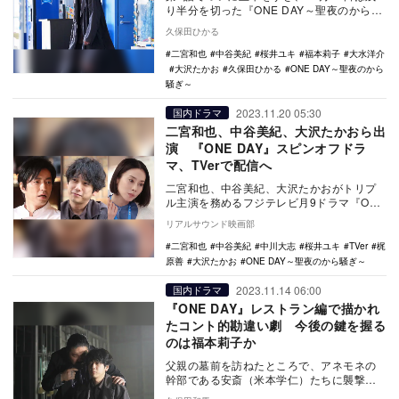
り半分を切った『ONE DAY～聖夜のから騒
ぎ～』（フジテレビ系）。レストラン「葵
久保田ひかる
亭」…
二宮和也
中谷美紀
桜井ユキ
福本莉子
大水洋介
大沢たかお
久保田ひかる
ONE DAY～聖夜のから
騒ぎ～
2023.11.20 05:30
国内ドラマ
二宮和也、中谷美紀、大沢たかおら出
演 『ONE DAY』スピンオフドラ
マ、TVerで配信へ
二宮和也、中谷美紀、大沢たかおがトリプ
ル主演を務めるフジテレビ月9ドラマ『ONE
DAY～聖夜のから騒ぎ～』のスピンオフド
リアルサウンド映画部
ラマ『…
二宮和也
中谷美紀
中川大志
桜井ユキ
TVer
梶
原善
大沢たかお
ONE DAY～聖夜のから騒ぎ～
2023.11.14 06:00
国内ドラマ
『ONE DAY』レストラン編で描かれ
たコント的勘違い劇 今後の鍵を握る
のは福本莉子か
父親の墓前を訪ねたところで、アネモネの
幹部である安斎（米本学仁）たちに襲撃さ
れ捕らえられてしまう誠司（二宮和也）。