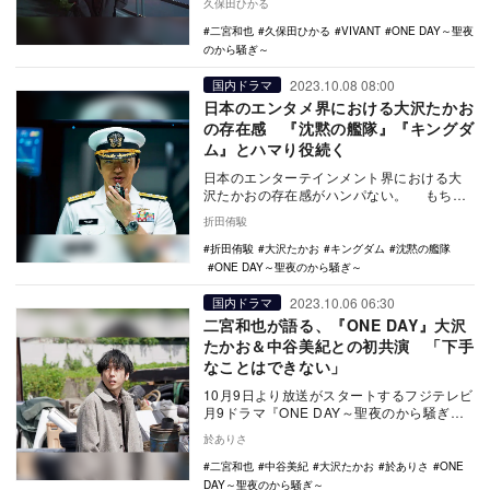
久保田ひかる
日よりス…
二宮和也
久保田ひかる
VIVANT
ONE DAY～聖夜
のから騒ぎ～
2023.10.08 08:00
国内ドラマ
日本のエンタメ界における大沢たかお
の存在感 『沈黙の艦隊』『キングダ
ム』とハマり役続く
日本のエンターテインメント界における大
沢たかおの存在感がハンパない。 もちろ
んこれは、いまにはじまったことではな
折田侑駿
い。30年近…
折田侑駿
大沢たかお
キングダム
沈黙の艦隊
ONE DAY～聖夜のから騒ぎ～
2023.10.06 06:30
国内ドラマ
二宮和也が語る、『ONE DAY』大沢
たかお＆中谷美紀との初共演 「下手
なことはできない」
10月9日より放送がスタートするフジテレビ
月9ドラマ『ONE DAY～聖夜のから騒ぎ
～』は、人々が思い思いに過ごすクリスマ
於ありさ
スイブ…
二宮和也
中谷美紀
大沢たかお
於ありさ
ONE
DAY～聖夜のから騒ぎ～