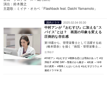
演出：鈴木雅之
主題歌：ミイナ・オカベ「Flashback feat. Daichi Yamamoto」
2025.02.04 05:30
国内ドラマ
中村アンが『おむすび』に加える“ス
パイス”とは？ 画面の印象を変える
圧倒的な存在感
第18週から、管理栄養士として活躍する結
（橋本環奈）を描く「病院・管理栄養士
編」に突入した『おむすび』（NHK総
古澤椋子
合）。舞台を病院…
中村アン
おむすび
着飾る恋には理由があって
古
澤椋子
ONE DAY～聖夜のから騒ぎ～
約束 ～16年
目の真実～
青島くんはいじわる
おむすびコラム
連続ドラマＷ 災