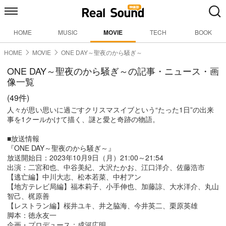
HOME
MUSIC
MOVIE
TECH
BOOK
HOME
MOVIE
ONE DAY～聖夜のから騒ぎ～
ONE DAY～聖夜のから騒ぎ～の記事・ニュース・画
像一覧
(49件)
人々が思い思いに過ごすクリスマスイブという“たった1日”の出来
事を1クールかけて描く、謎と愛と奇跡の物語。
■放送情報
『ONE DAY～聖夜のから騒ぎ～』
放送開始日：2023年10月9日（月）21:00～21:54
出演：二宮和也、中谷美紀、大沢たかお、江口洋介、佐藤浩市
【逃亡編】中川大志、松本若菜、中村アン
【地方テレビ局編】福本莉子、小手伸也、加藤諒、大水洋介、丸山
智己、梶原善
【レストラン編】桜井ユキ、井之脇海、今井英二、栗原英雄
脚本：徳永友一
企画・プロデュース：成河広明