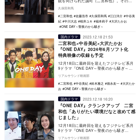
銃を向けられた誠司（二宮和也）。その現
場を生中継しようと動いていた桔梗（中谷
久保田和馬
美紀）は、渋滞…
二宮和也
佐藤浩市
久保田和馬
江口洋介
中谷美
紀
中川大志
桜井ユキ
福本莉子
大沢たかお
ONE DAY～聖夜のから騒ぎ～
2023.12.18 21:53
国内ドラマ
二宮和也×中谷美紀×大沢たかお
『ONE DAY』2024年6月ソフト化
特典映像の収録も予定
12月18日に最終回を迎えたフジテレビ系月
9ドラマ『ONE DAY～聖夜のから騒ぎ～』
のBlu-ray＆DVDが、2024年6月…
リアルサウンド映画部
二宮和也
中谷美紀
鈴木雅之
徳永友一
大沢たか
お
ONE DAY～聖夜のから騒ぎ～
2023.12.18 16:20
国内ドラマ
『ONE DAY』クランクアップ 二宮
和也「ありがたい環境だなと改めて感
じました」
12月18日に最終回を迎えるフジテレビ系月
9ドラマ『ONE DAY～聖夜のから騒ぎ
～』。トリプル主演を務める二宮和也、中
リアルサウンド映画部