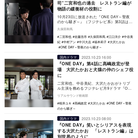
司”二宮和也の過去 レストラン編が
物語の緩衝材の役割に
10月23日に放送された『ONE DAY～聖夜
のから騒ぎ～』（フジテレビ系）第3話は、
午前9時から午前10時4分までの1時間強、
久保田和馬
…
二宮和也
佐藤浩市
久保田和馬
江口洋介
中谷美
紀
中村アン
中川大志
福本莉子
大沢たかお
ONE DAY～聖夜のから騒ぎ～
2023.10.23 16:00
国内ドラマ
『ONE DAY』第4話に髙嶋政宏が登
場 大沢たかおと犬猿の仲のシェフ役
に
二宮和也、中谷美紀、大沢たかおがトリプ
ル主演を務めるフジテレビ月9ドラマ『ONE
DAY～聖夜のから騒ぎ～』の第4話に髙嶋政
リアルサウンド映画部
宏が…
桜井ユキ
髙嶋政宏
大沢たかお
ONE DAY～聖夜
のから騒ぎ～
2023.10.23 08:00
国内ドラマ
『ONE DAY』笑いとシリアスを表現
する大沢たかお 「レストラン編」は
別世界のように