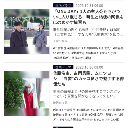
2023.10.31 06:00
国内ドラマ
『ONE DAY』3人の主人公たちがつ
いに入り混じる 時生と桔梗の関係を
ほのめかす描写も
事件現場の近くで桔梗（中谷美紀）は誠司
（二宮和也）、すなわち“天樹勇太”を見つけ
話しかける。しかし「俺は勝呂寺だから」
久保田和馬
と返される…
二宮和也
佐藤浩市
久保田和馬
江口洋介
中谷美
紀
中村アン
中川大志
福本莉子
大沢たかお
ONE DAY～聖夜のから騒ぎ～
2023.10.30 08:00
国内ドラマ
佐藤浩市、吉岡秀隆、ムロツヨ
シ “白髪”のカッコ良さで魅了する俳
優たち
男性の白髪まじりの髪を指すロマンスグレ
ーという言葉を聞かなくなって久しい。一
方、白髪まじりの髪色をそのまま活かした
池沢奈々見
ヘアスタイルの…
Dr.コトー診療所
佐藤浩市
ムロツヨシ
吉岡秀隆
池沢奈々見
どうする家康
ONE DAY～聖夜のから騒
ぎ～
うちの弁護士は手がかかる
コタツがない家