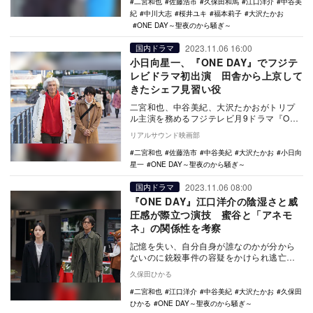
二宮和也
佐藤浩市
久保田和馬
江口洋介
中谷美
紀
中川大志
桜井ユキ
福本莉子
大沢たかお
ONE DAY～聖夜のから騒ぎ～
2023.11.06 16:00
国内ドラマ
小日向星一、『ONE DAY』でフジテ
レビドラマ初出演 田舎から上京して
きたシェフ見習い役
二宮和也、中谷美紀、大沢たかおがトリプ
ル主演を務めるフジテレビ月9ドラマ『ONE
DAY～聖夜のから騒ぎ～』の第6話に小日向
リアルサウンド映画部
星一…
二宮和也
佐藤浩市
中谷美紀
大沢たかお
小日向
星一
ONE DAY～聖夜のから騒ぎ～
2023.11.06 08:00
国内ドラマ
『ONE DAY』江口洋介の陰湿さと威
圧感が際立つ演技 蜜谷と「アネモ
ネ」の関係性を考察
記憶を失い、自分自身が誰なのかが分から
ないのに銃殺事件の容疑をかけられ逃亡中
の誠司（二宮和也）、その銃殺事件の取材
久保田ひかる
に走り、特ダネ…
二宮和也
江口洋介
中谷美紀
大沢たかお
久保田
ひかる
ONE DAY～聖夜のから騒ぎ～