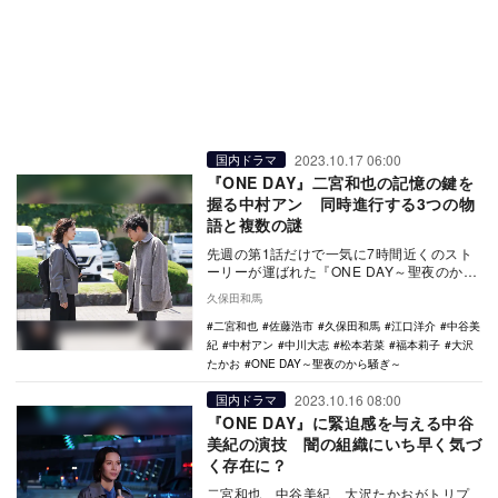
2023.10.17 06:00
国内ドラマ
『ONE DAY』二宮和也の記憶の鍵を
握る中村アン 同時進行する3つの物
語と複数の謎
先週の第1話だけで一気に7時間近くのスト
ーリーが運ばれた『ONE DAY～聖夜のから
騒ぎ～』（フジテレビ系）。10月16日に放
久保田和馬
送…
二宮和也
佐藤浩市
久保田和馬
江口洋介
中谷美
紀
中村アン
中川大志
松本若菜
福本莉子
大沢
たかお
ONE DAY～聖夜のから騒ぎ～
2023.10.16 08:00
国内ドラマ
『ONE DAY』に緊迫感を与える中谷
美紀の演技 闇の組織にいち早く気づ
く存在に？
二宮和也、中谷美紀、大沢たかおがトリプ