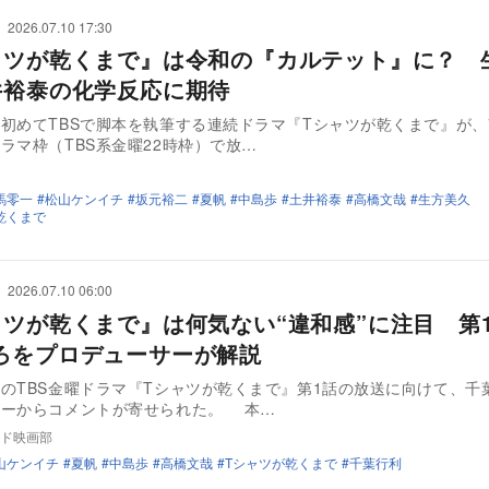
2026.07.10 17:30
ャツが乾くまで』は令和の『カルテット』に？ 
井裕泰の化学反応に期待
初めてTBSで脚本を執筆する連続ドラマ『Tシャツが乾くまで』が、7
ラマ枠（TBS系金曜22時枠）で放…
馬零一
松山ケンイチ
坂元裕二
夏帆
中島歩
土井裕泰
高橋文哉
生方美久
乾くまで
2026.07.10 06:00
ャツが乾くまで』は何気ない“違和感”に注目 第
ろをプロデューサーが解説
のTBS金曜ドラマ『Tシャツが乾くまで』第1話の放送に向けて、千
サーからコメントが寄せられた。 本…
ド映画部
山ケンイチ
夏帆
中島歩
高橋文哉
Tシャツが乾くまで
千葉行利