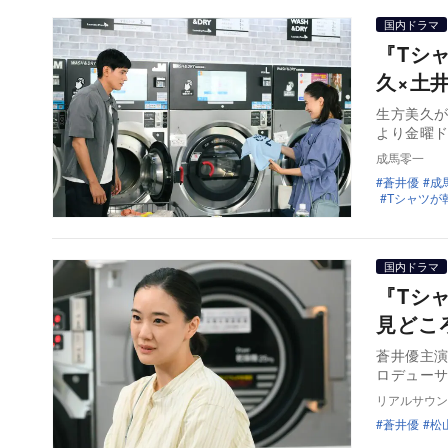
国内ドラマ
『Tシ
久×土
生方美久が
より金曜ド
成馬零一
蒼井優
成
Tシャツが
国内ドラマ
『Tシ
見どこ
蒼井優主演
ロデュー
リアルサウン
蒼井優
松