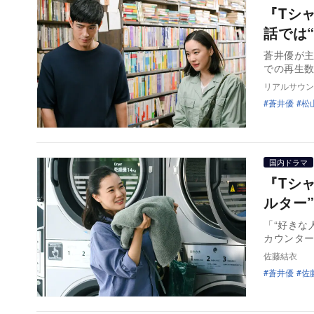
『Tシ
話では
蒼井優が主
での再生数
リアルサウン
蒼井優
松
国内ドラマ
『Tシ
ルター
「“好きな
カウンター
佐藤結衣
蒼井優
佐