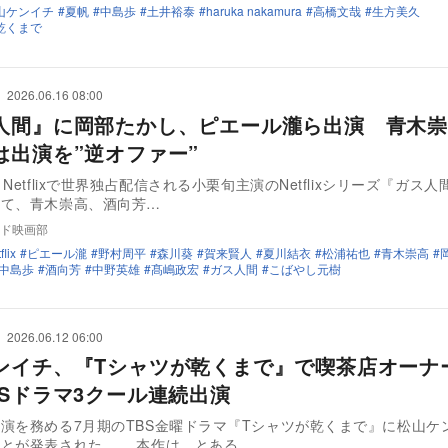
山ケンイチ
夏帆
中島歩
土井裕泰
haruka nakamura
高橋文哉
生方美久
乾くまで
2026.06.16 08:00
人間』に岡部たかし、ピエール瀧ら出演 青木崇
は出演を”逆オファー”
Netflixで世界独占配信される小栗旬主演のNetflixシリーズ『ガス
して、青木崇高、酒向芳…
ド映画部
flix
ピエール瀧
野村周平
森川葵
賀来賢人
夏川結衣
松浦祐也
青木崇高
中島歩
酒向芳
中野英雄
髙嶋政宏
ガス人間
こばやし元樹
2026.06.12 06:00
ンイチ、『Tシャツが乾くまで』で喫茶店オーナ
BSドラマ3クール連続出演
演を務める7月期のTBS金曜ドラマ『Tシャツが乾くまで』に松山ケ
ことが発表された。 本作は、とある…