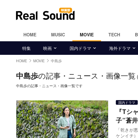
HOME
MUSIC
MOVIE
TECH
特集
映画
国内ドラマ
海外ドラマ
HOME
MOVIE
中島歩
の記事・ニュース・画像一覧
中島歩
中島歩の記事・ニュース・画像一覧です
国内ドラマ
『Tシ
子”蒼
「乾きが
ケンイチ