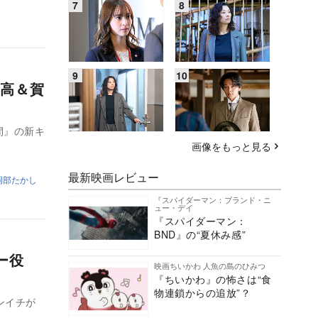
高＆賀
人間』の新キ
画像をもっと見る
最新映画レビュー
岡部たかし
『スパイダーマン：ブランド・ニ
ュー・デイ
『スパイダーマン：
BND』の“夏休み感”
ー役
映画ちいかわ 人魚の島のひみつ
『ちいかわ』の怖さは“食
物連鎖からの追放”？
ンイチが