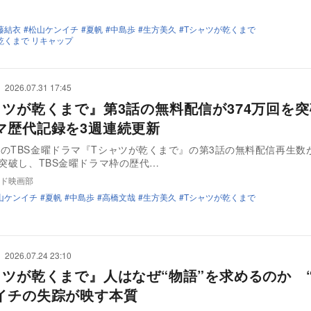
藤結衣
松山ケンイチ
夏帆
中島歩
生方美久
Tシャツが乾くまで
乾くまで リキャップ
2026.07.31 17:45
ャツが乾くまで』第3話の無料配信が374万回を
マ歴代記録を3週連続更新
のTBS金曜ドラマ『Tシャツが乾くまで』の第3話の無料配信再生数
を突破し、TBS金曜ドラマ枠の歴代…
ド映画部
山ケンイチ
夏帆
中島歩
高橋文哉
生方美久
Tシャツが乾くまで
2026.07.24 23:10
ャツが乾くまで』人はなぜ“物語”を求めるのか “
イチの失踪が映す本質