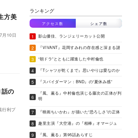
ランキング
生方美
アクセス数
シェア数
月10日
影山優佳、ランジェリーカット公開
『VIVANT』花岡すみれの存在感と深まる謎
“朝ドラ”とともに躍進した中村倫也
『Tシャツが乾くまで』思いやりは愛なのか
『スパイダーマン：BND』の“夏休み感”
1話の
『風、薫る』中村倫也演じる藤次の正体が判
明
葉行利プ
『映画ちいかわ』が描いた“恐ろしさ”の正体
趣里主演『大空港』の『相棒』オマージュ
『風、薫る』第95話あらすじ