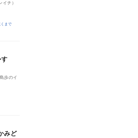
ンイチ）
乾くまで
明かす
中島歩のイ
かみど