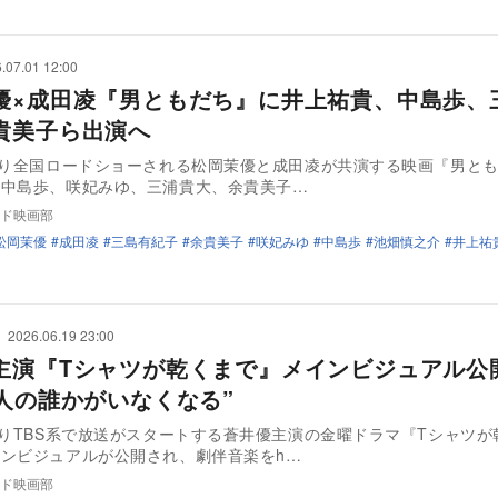
.07.01 12:00
優×成田凌『男ともだち』に井上祐貴、中島歩、
貴美子ら出演へ
より全国ロードショーされる松岡茉優と成田凌が共演する映画『男と
、中島歩、咲妃みゆ、三浦貴大、余貴美子…
ド映画部
松岡茉優
成田凌
三島有紀子
余貴美子
咲妃みゆ
中島歩
池畑慎之介
井上祐
2026.06.19 23:00
主演『Tシャツが乾くまで』メインビジュアル公
5人の誰かがいなくなる”
よりTBS系で放送がスタートする蒼井優主演の金曜ドラマ『Tシャツが
ンビジュアルが公開され、劇伴音楽をh…
ド映画部