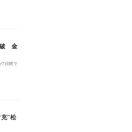
突破 金
が7日間で
充”松