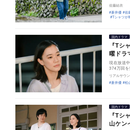
佐藤結衣
蒼井優
佐
Tシャツが
国内ドラマ
『Tシ
曜ドラ
現在放送中
374万回
リアルサウン
蒼井優
松
国内ドラマ
『Tシ
山ケン