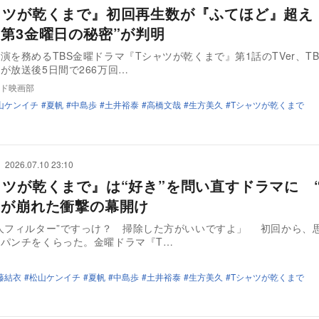
ャツが乾くまで』初回再生数が『ふてほど』超え
“第3金曜日の秘密”が判明
演を務めるTBS金曜ドラマ『Tシャツが乾くまで』第1話のTVer、TBS
が放送後5日間で266万回…
ド映画部
山ケンイチ
夏帆
中島歩
土井裕泰
高橋文哉
生方美久
Tシャツが乾くまで
2026.07.10 23:10
ャツが乾くまで』は“好き”を問い直すドラマに 
”が崩れた衝撃の幕開け
人フィルター”ですっけ？ 掃除した方がいいですよ」 初回から、
パンチをくらった。金曜ドラマ『T…
藤結衣
松山ケンイチ
夏帆
中島歩
土井裕泰
生方美久
Tシャツが乾くまで