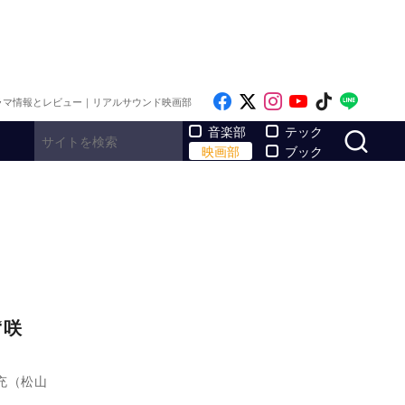
Like on Facebook
Follow on x
Follow on Inst
Follow on Y
Follow on
Follo
ラマ情報とレビュー｜リアルサウンド映画部
サ
音楽部
テック
映画部
ブック
“咲
充（松山