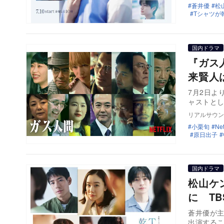
蒼井優
松
Tシャツが
国内ドラマ
『ガス
来賢人
7月2日より
ャストと
リアルサウン
小栗旬
Net
原日出子
国内ドラマ
松山ケ
に T
蒼井優が主
出演する