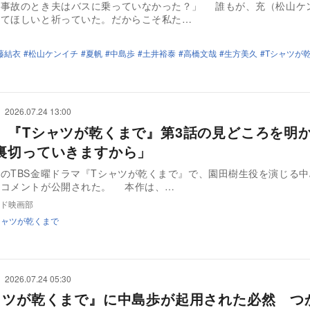
、事故のとき夫はバスに乗っていなかった？」 誰もが、充（松山ケ
いてほしいと祈っていた。だからこそ私た…
藤結衣
松山ケンイチ
夏帆
中島歩
土井裕泰
高橋文哉
生方美久
Tシャツが
2026.07.24 13:00
、『Tシャツが乾くまで』第3話の見どころを
裏切っていきますから」
のTBS金曜ドラマ『Tシャツが乾くまで』で、園田樹生役を演じる
ーコメントが公開された。 本作は、…
ド映画部
シャツが乾くまで
2026.07.24 05:30
ャツが乾くまで』に中島歩が起用された必然 つ