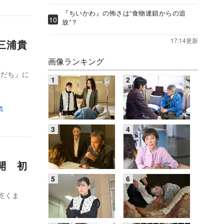
『ちいかわ』の怖さは“食物連鎖からの追
放”？
17:14更新
三浦貴
画像ランキング
もだち』に
貴
開 初
乾くま