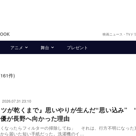
BOOK
映画ニュース・TVド
アニメ
舞台
プレゼント
(161件)
2026.07.31 23:10
ャツが乾くまで』思いやりが生んだ“思い込み” 
井優が長野へ向かった理由
悪くなったらフィルターの掃除してね」 それは、行方不明になった
）から届いた短い手紙だった。洗濯機のイ…