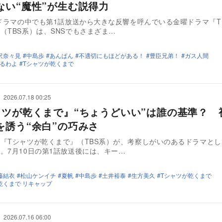
ない“魔性”が生む説得力
夏ドラマの中でも第1話放送から大きな反響を呼んでいる金曜ドラマ『
（TBS系）は、SNSでもさまざま…
沢奈々見
中島歩
あんぱん
不適切にもほどがある！
豊臣兄弟！
ガス人間
るわよ
Tシャツが乾くまで
2026.07.18 00:25
ャツが乾くまで』“ちょうどいい”は誰の基準？ 
を誘う“余白”の巧みさ
『Tシャツが乾くまで』（TBS系）が、考察しがいのあるドラマと
。7月10日の第1話放送後には、キー…
藤結衣
松山ケンイチ
夏帆
中島歩
土井裕泰
生方美久
Tシャツが乾くまで
乾くまで リキャップ
2026.07.16 06:00