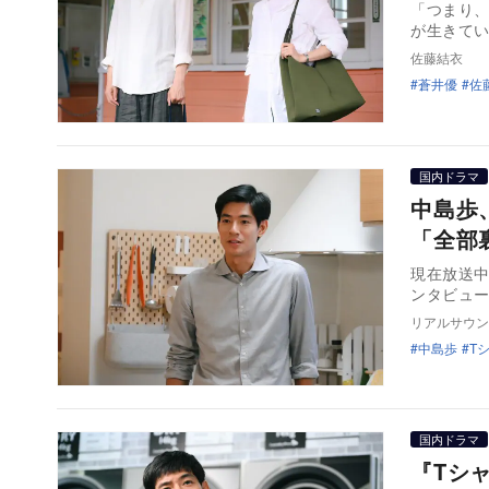
「つまり
が生きて
佐藤結衣
蒼井優
佐
国内ドラマ
中島歩
「全部
現在放送中
ンタビュ
リアルサウン
中島歩
T
国内ドラマ
『Tシ