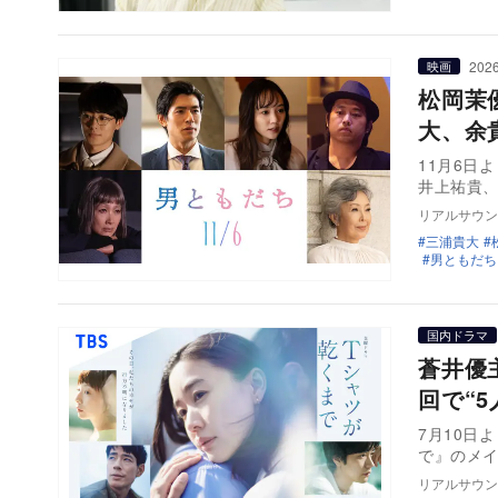
2026
映画
松岡茉
大、余
11月6日
井上祐貴
リアルサウン
三浦貴大
男ともだち
国内ドラマ
蒼井優
回で“
7月10日
で』のメイ
リアルサウン