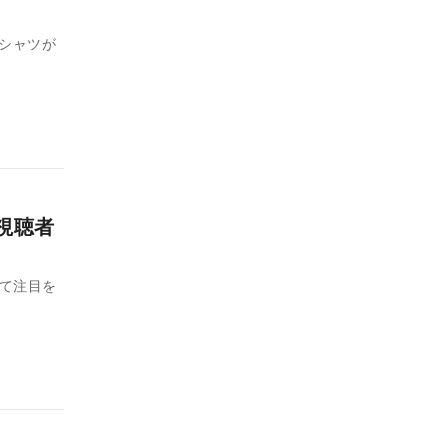
Tシャツが
視聴者
して注目を