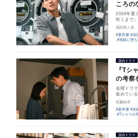
ころの
2026年
乾くまで』
池沢奈々見
蒼井優
池
地獄に堕ち
国内ドラマ
『Tシ
の考察
金曜ドラマ
集めている
佐藤結衣
蒼井優
佐
Tシャツが
国内ドラマ