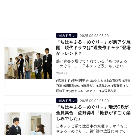
2025.09.03 05:30
国内ドラマ
『ちはやふる－めぐり－』が胸アツ展
開 現代ドラマは“過去作キャラ”登場
がトレンド？
熱い青春を届けてくれている『ちはやふる
－めぐり－』（日本テレビ系）もいよいよ
終盤。第9話では、ついに映画『ちはやふ
古澤椋子
る』3部作で活…
広瀬すず
野村周平
ちはやふる
上白石萌音
原菜
乃華
新田真剣佑
藤原大祐
當真あみ
齋藤潤
古
澤椋子
ちはやふる－めぐり－
放送局占拠
2025.09.02 06:00
国内ドラマ
『ちはやふる－めぐり－』瑞沢OBが
全員集合 佐野勇斗「撮影がすごく楽
しみでした」
日本テレビ系で放送中の水曜ドラマ『ちは
やふる－めぐり－』第9話の放送に向けて、