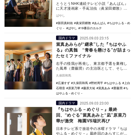
とうとうNHK連続テレビ小説『あんぱん』
に天才漫画家・手嶌治虫（眞栄田郷敦）が
本格登場する。嵩（北村匠海）とは第95話
ばやし
の喫茶店で…
新田真剣佑
眞栄田郷敦
あんぱん
ちはやふる－め
ぐり－
ばやし
19番目のカルテ
2025.09.03 23:15
国内ドラマ
當真あみらが“継承”した『ちはやふ
る』の真髄 “青春を懸ける”が詰まっ
たセミファイナル
右手の怪我が再発し、東京都予選を棄権し
た風希（齋藤潤）の主治医として、そして
名人である新（新田真剣佑）に次ぐ“準名
久保田和馬
人”として、つ…
広瀬すず
久保田和馬
野村周平
ちはやふる
上白
石萌音
原菜乃華
藤原大祐
當真あみ
齋藤潤
ち
はやふる－めぐり－
2025.09.03 23:00
国内ドラマ
『ちはやふる－めぐり－』最終
回、“めぐる”當真あみと“凪”原菜乃
華が激突 梅園VS瑞沢再び
日本テレビ系で放送中の水曜ドラマ『ちは
やふる－めぐり－』最終回のあらすじが公