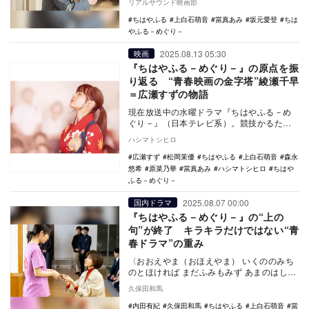
リアルサウンド映画部
演じる上白石…
ちはやふる
上白石萌音
當真あみ
坂元愛登
ちは
やふる－めぐり－
2025.08.13 05:30
映画
『ちはやふる－めぐり－』の原点を振
り返る “青春映画の金字塔”綾瀬千早
＝広瀬すずの物語
現在放送中の水曜ドラマ『ちはやふる－め
ぐり－』（日本テレビ系）。競技かるたに
燃える高校生たちを描いたこの物語には、
ハシマトシヒロ
ちょうど10年…
広瀬すず
松岡茉優
ちはやふる
上白石萌音
森永
悠希
原菜乃華
當真あみ
ハシマトシヒロ
ちはや
ふる－めぐり－
2025.08.07 00:00
国内ドラマ
『ちはやふる－めぐり－』の“上の
句”が終了 キラキラだけではない“青
春ドラマ”の重み
〈おおえやま（おほえやま） いくののみち
のとほければ まだふみもみず あまのはしだ
て〉 歌番号60番のこの歌は、和泉式部の
久保田和馬
娘…
内田有紀
久保田和馬
ちはやふる
上白石萌音
當