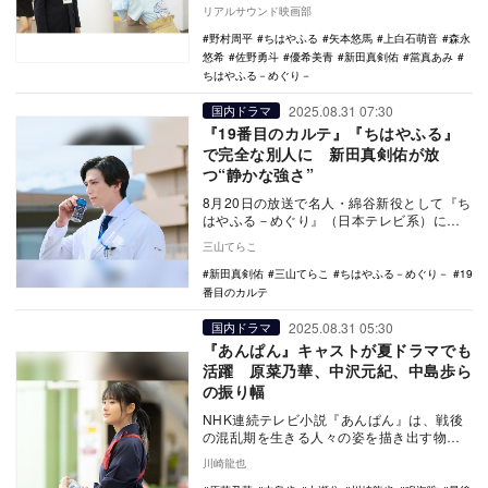
筑波役の佐野勇斗からコメントが寄せられ
リアルサウンド映画部
た。 TV…
野村周平
ちはやふる
矢本悠馬
上白石萌音
森永
悠希
佐野勇斗
優希美青
新田真剣佑
當真あみ
ちはやふる－めぐり－
2025.08.31 07:30
国内ドラマ
『19番目のカルテ』『ちはやふる』
で完全な別人に 新田真剣佑が放
つ“静かな強さ”
8月20日の放送で名人・綿谷新役として『ち
はやふる－めぐり』（日本テレビ系）に登
場し、出演前から大きな話題を呼んだ新田
三山てらこ
真剣佑。本…
新田真剣佑
三山てらこ
ちはやふる－めぐり－
19
番目のカルテ
2025.08.31 05:30
国内ドラマ
『あんぱん』キャストが夏ドラマでも
活躍 原菜乃華、中沢元紀、中島歩ら
の振り幅
NHK連続テレビ小説『あんぱん』は、戦後
の混乱期を生きる人々の姿を描き出す物語
だ。長期にわたる帯ドラマは、俳優の顔と
川崎龍也
名前をお茶の…