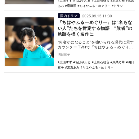
広瀬すず
ちはやふる
上白石萌音
原菜乃華
當真
あみ
齋藤潤
ちはやふる－めぐり－
ドラジ
2025.09.15 11:30
国内ドラマ
『ちはやふるーめぐりー』は“名もな
い人”たちを肯定する物語 “敗者”の
軌跡を描く名作に
“何者かになること”を強いられる現代に示す
カウンター TVerで『ちはやふる－めぐり
－』をみる 「あの子を前にすると、嫌で
明日菜子
も…
広瀬すず
ちはやふる
上白石萌音
原菜乃華
明日
菜子
當真あみ
ちはやふる－めぐり－