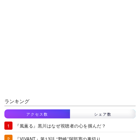
ランキング
アクセス数
シェア数
『風薫る』黒川はなぜ視聴者の心を掴んだ？
『VIVANT』第13話 “野崎”阿部寛の裏切り