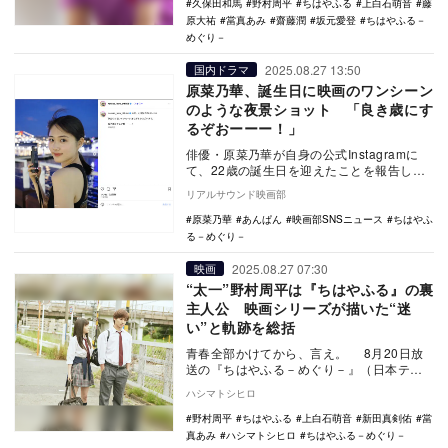
久保田和馬
野村周平
ちはやふる
上白石萌音
藤
原大祐
當真あみ
齋藤潤
坂元愛登
ちはやふる－
めぐり－
2025.08.27 13:50
国内ドラマ
原菜乃華、誕生日に映画のワンシーン
のような夜景ショット 「良き歳にす
るぞおーーー︎！」
俳優・原菜乃華が自身の公式Instagramに
て、22歳の誕生日を迎えたことを報告し
た。 現在、NHK連続テレビ小説『あん
リアルサウンド映画部
ぱ…
原菜乃華
あんぱん
映画部SNSニュース
ちはやふ
る－めぐり－
2025.08.27 07:30
映画
“太一”野村周平は『ちはやふる』の裏
主人公 映画シリーズが描いた“迷
い”と軌跡を総括
青春全部かけてから、言え。 8月20日放
送の『ちはやふる－めぐり－』（日本テレ
ビ系）の次回予告を観て、思わず腰が浮い
ハシマトシヒロ
た。その…
野村周平
ちはやふる
上白石萌音
新田真剣佑
當
真あみ
ハシマトシヒロ
ちはやふる－めぐり－