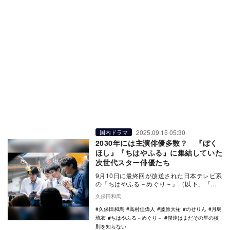
2025.09.15 05:30
国内ドラマ
2030年には主演俳優多数？ 『ぼく
ほし』『ちはやふる』に集結していた
次世代スター俳優たち
9月10日に最終回が放送された日本テレビ系
の『ちはやふる－めぐり－』（以下、『め
ぐり』）と、9月22日に最終回を迎えるカン
久保田和馬
テレ・…
久保田和馬
高村佳偉人
藤原大祐
のせりん
月島
琉衣
ちはやふる－めぐり－
僕達はまだその星の校
則を知らない