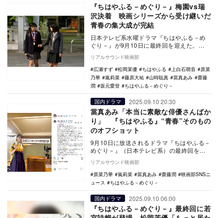
『ちはやふる－めぐり－』梅園vs瑞
沢決着 映画シリーズから受け継いだ
青春の集大成が完結
日本テレビ系水曜ドラマ『ちはやふる－め
ぐり－』が9月10日に最終回を迎えた。
TVerで『ちはやふる－めぐり－』をみる
リアルサウンド映画部
原…
広瀬すず
松岡茉優
ちはやふる
上白石萌音
原菜
乃華
嵐莉菜
藤原大祐
山時聡真
當真あみ
齋藤
潤
坂元愛登
ちはやふる－めぐり－
2025.09.10 20:30
国内ドラマ
當真あみ「本当に素敵な俳優さんばか
り」 『ちはやふる』“青春”そのもの
のオフショット
9月10日に放送されるドラマ『ちはやふる－
めぐり－』（日本テレビ系）の最終回を目
前に、キャスト陣が相次いでInstagramを
リアルサウンド映画部
更…
原菜乃華
嵐莉菜
當真あみ
齋藤潤
映画部SNSニ
ュース
ちはやふる－めぐり－
2025.09.10 06:00
国内ドラマ
『ちはやふる－めぐり－』最終回に若
宮詩暢が登場 松岡茉優「もっと居た