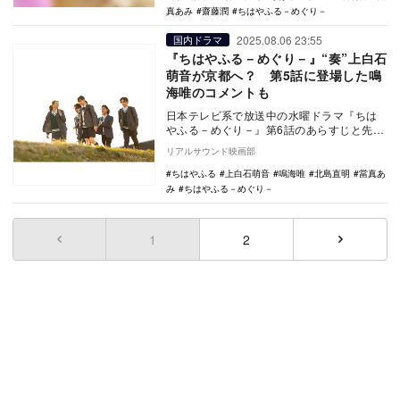
真あみ
齋藤潤
ちはやふる－めぐり－
2025.08.06 23:55
国内ドラマ
『ちはやふる－めぐり－』“奏”上白石
萌音が京都へ？ 第5話に登場した鳴
海唯のコメントも
日本テレビ系で放送中の水曜ドラマ『ちは
やふる－めぐり－』第6話のあらすじと先行
カット、そして第5話に登場した鳴海唯のコ
リアルサウンド映画部
メントが公…
ちはやふる
上白石萌音
鳴海唯
北島直明
當真あ
み
ちはやふる－めぐり－
1
(current)
2