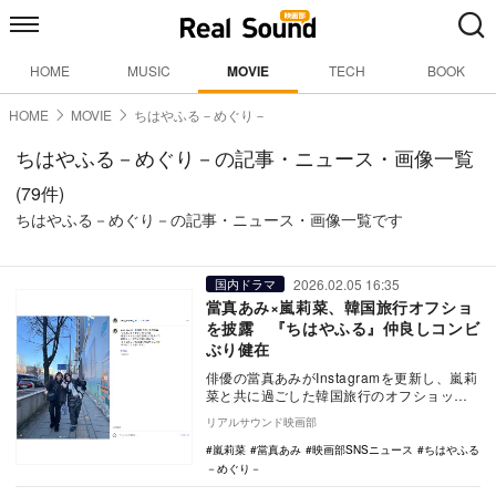
HOME
MUSIC
MOVIE
TECH
BOOK
HOME
MOVIE
ちはやふる－めぐり－
ちはやふる－めぐり－の記事・ニュース・画像一覧
(79件)
ちはやふる－めぐり－の記事・ニュース・画像一覧です
2026.02.05 16:35
国内ドラマ
當真あみ×嵐莉菜、韓国旅行オフショ
を披露 『ちはやふる』仲良しコンビ
ぶり健在
俳優の當真あみがInstagramを更新し、嵐莉
菜と共に過ごした韓国旅行のオフショット
を公開した。 投稿された写真には2人で…
リアルサウンド映画部
嵐莉菜
當真あみ
映画部SNSニュース
ちはやふる
－めぐり－