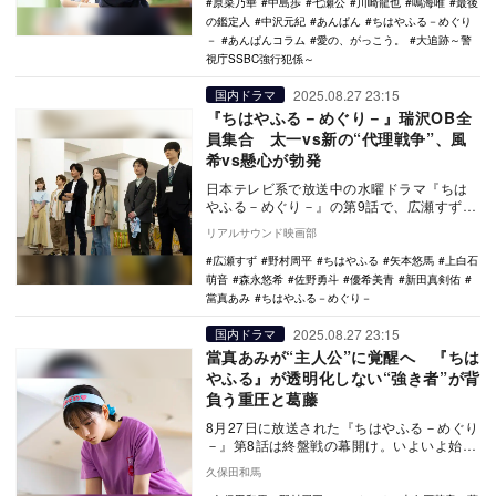
原菜乃華
中島歩
七瀬公
川崎龍也
鳴海唯
最後
の鑑定人
中沢元紀
あんぱん
ちはやふる－めぐり
－
あんぱんコラム
愛の、がっこう。
大追跡～警
視庁SSBC強行犯係～
2025.08.27 23:15
国内ドラマ
『ちはやふる－めぐり－』瑞沢OB全
員集合 太一vs新の“代理戦争”、風
希vs懸心が勃発
日本テレビ系で放送中の水曜ドラマ『ちは
やふる－めぐり－』の第9話で、広瀬すず、
野村周平、矢本悠馬、森永悠希、佐野勇
リアルサウンド映画部
斗、優希美青が…
広瀬すず
野村周平
ちはやふる
矢本悠馬
上白石
萌音
森永悠希
佐野勇斗
優希美青
新田真剣佑
當真あみ
ちはやふる－めぐり－
2025.08.27 23:15
国内ドラマ
當真あみが“主人公”に覚醒へ 『ちは
やふる』が透明化しない“強き者”が背
負う重圧と葛藤
8月27日に放送された『ちはやふる－めぐり
－』第8話は終盤戦の幕開け。いよいよ始ま
った東京都予選で、いきなり瑞沢と当たっ
久保田和馬
てしまう…