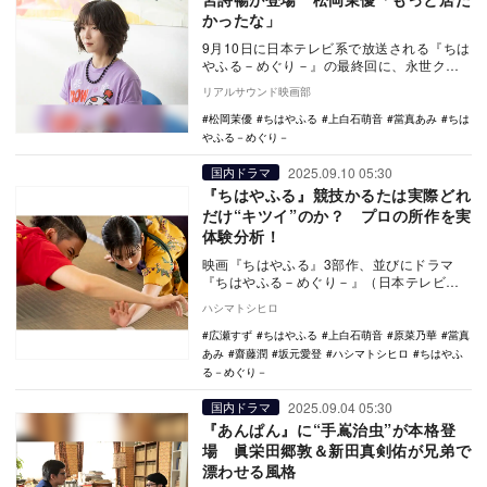
かったな」
9月10日に日本テレビ系で放送される『ちは
やふる－めぐり－』の最終回に、永世クイ
ーン・若宮詩暢役の松岡茉優が出演する。
リアルサウンド映画部
TVe…
松岡茉優
ちはやふる
上白石萌音
當真あみ
ちは
やふる－めぐり－
2025.09.10 05:30
国内ドラマ
『ちはやふる』競技かるたは実際どれ
だけ“キツイ”のか？ プロの所作を実
体験分析！
映画『ちはやふる』3部作、並びにドラマ
『ちはやふる－めぐり－』（日本テレビ
系）を観て初めて競技かるたに触れた人
ハシマトシヒロ
は、みな驚いたと思…
広瀬すず
ちはやふる
上白石萌音
原菜乃華
當真
あみ
齋藤潤
坂元愛登
ハシマトシヒロ
ちはやふ
る－めぐり－
2025.09.04 05:30
国内ドラマ
『あんぱん』に“手嶌治虫”が本格登
場 眞栄田郷敦＆新田真剣佑が兄弟で
漂わせる風格