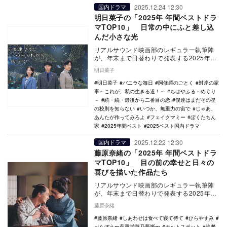
2025.12.24 12:30
国内ドラマ
明日菜子の「2025年 年間ベストドラ
マTOP10」 日常の中にふと差し込
んだ小さな光
リアルサウンド映画部のレギュラー執筆陣
が、年末まで日替わりで発表する2025年の
年間ベスト企画。映画、国内ドラマ、海外
明日菜子
ドラマ、ア…
明日菜子
バニラな毎日
阿修羅のごとく
対岸の家
事～これが、私の生きる道！～
ちはやふる－めぐり
－
続・続・最後から二番目の恋
僕達はまだその星
の校則を知らない
いつか、無重力の宙で
じゃあ、
あんたが作ってみろよ
フェイクマミー
ぼくたちん
家
2025年間ベスト
2025ベスト国内ドラマ
2025.12.22 12:30
国内ドラマ
藤原奈緒の「2025年 年間ベストドラ
マTOP10」 目の前の幸せと日々の
喜びを描いた作品たち
リアルサウンド映画部のレギュラー執筆陣
が、年末まで日替わりで発表する2025年の
年間ベスト企画。映画、国内ドラマ、海外
藤原奈緒
ドラマ、ア…
藤原奈緒
しあわせは食べて寝て待て
ひらやすみ
べらぼう〜蔦重栄華乃夢噺〜
ホットスポット
晩餐