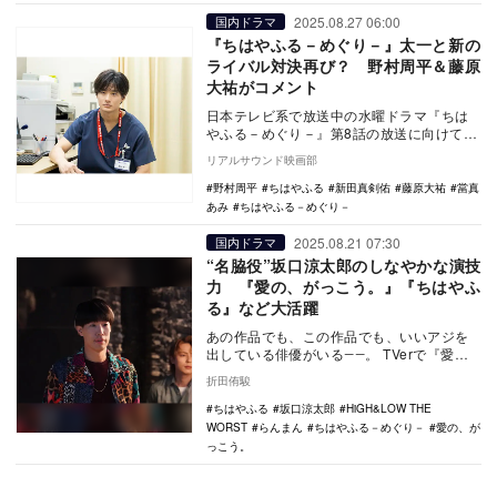
2025.08.27 06:00
国内ドラマ
『ちはやふる－めぐり－』太一と新の
ライバル対決再び？ 野村周平＆藤原
大祐がコメント
日本テレビ系で放送中の水曜ドラマ『ちは
やふる－めぐり－』第8話の放送に向けて、
折江懸心役の藤原大祐と真島太一役の野村
リアルサウンド映画部
周平からコメ…
野村周平
ちはやふる
新田真剣佑
藤原大祐
當真
あみ
ちはやふる－めぐり－
2025.08.21 07:30
国内ドラマ
“名脇役”坂口涼太郎のしなやかな演技
力 『愛の、がっこう。』『ちはやふ
る』など大活躍
あの作品でも、この作品でも、いいアジを
出している俳優がいる――。 TVerで『愛
の、がっこう。』をみる 放送中のドラマ
折田侑駿
『愛…
ちはやふる
坂口涼太郎
HiGH&LOW THE
WORST
らんまん
ちはやふる－めぐり－
愛の、が
っこう。