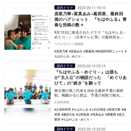
2025.09.11 16:10
国内ドラマ
原菜乃華×當真あみ×嵐莉菜、最終回
後のハグショット 『ちはやふる』青
春な投稿の数々
9月10日に放送されたドラマ『ちはやふる－
めぐり－』（日本テレビ系）の最終回を受
け、キャストたちが相次いでInstagramを
リアルサウンド映画部
更…
原菜乃華
當真あみ
齋藤潤
映画部SNSニュース
ちはやふる－めぐり－
2025.09.10 23:15
国内ドラマ
『ちはやふる－めぐり－』は誰も
が“主人公”の物語だった 「めぐりあ
ひて」の“続き”を願って
東京都の第二代表を決める最終予選の最終
戦。梅園かるた部は、予選の初戦で敗れた
王者·瑞沢と再戦することになる。めぐる
久保田和馬
（當真あみ）の…
久保田和馬
ちはやふる
上白石萌音
原菜乃華
嵐
莉菜
藤原大祐
山時聡真
當真あみ
齋藤潤
坂元
愛登
ちはやふる－めぐり－
2025.09.10 23:00
国内ドラマ