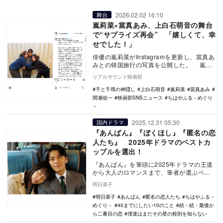
2026.02.02 16:10
舞台
嵐莉菜×當真あみ、上白石萌音の舞台
で“サプライズ再会” 「嬉しくて、幸
せでした！」
俳優の嵐莉菜がInstagramを更新し、當真あ
みとの韓国旅行の写真を公開した。 嵐は
「舞台『千と千尋の神隠し Spirit…
リアルサウンド映画部
千と千尋の神隠し
上白石萌音
嵐莉菜
當真あみ
間瀬佑一
映画部SNSニュース
ちはやふる－めぐり
－
2025.12.31 05:30
国内ドラマ
『あんぱん』『ぼくほし』『匿名の恋
人たち』 2025年ドラマのベストカ
ップルを選出！
『あんぱん』を筆頭に2025年ドラマの王道
から大人のロマンスまで、筆者が選ぶベス
トカップル6組を紹介。時代とともに変わり
明日菜子
ゆく恋愛…
明日菜子
あんぱん
匿名の恋人たち
ちはやふる－
めぐり－
40までにしたい10のこと
続・続・最後か
ら二番目の恋
僕達はまだその星の校則を知らない