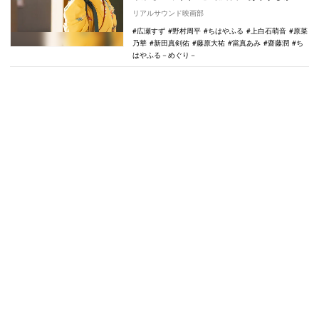
開された。 TVerで『ちはやふる－めぐり
リアルサウンド映画部
－』をみ…
広瀬すず
野村周平
ちはやふる
上白石萌音
原菜
乃華
新田真剣佑
藤原大祐
當真あみ
齋藤潤
ち
はやふる－めぐり－