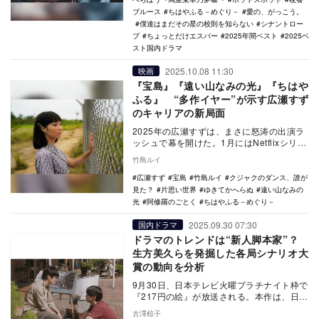
ブルース
ちはやふる－めぐり－
愛の、がっこう。
僕達はまだその星の校則を知らない
シナントロー
プ
ちょっとだけエスパー
2025年間ベスト
2025ベ
スト国内ドラマ
2025.10.08 11:30
映画
『宝島』『遠い山なみの光』『ちはや
ふる』 “多作イヤー”が示す広瀬すず
のキャリアの新局面
2025年の広瀬すずは、まさに怒涛の出演ラ
ッシュで幕を開けた。1月にはNetflixシリー
ズ『阿修羅のごとく』、地上波連続ドラ
竹島ルイ
マ…
広瀬すず
宝島
竹島ルイ
クジャクのダンス、誰が
見た？
片思い世界
ゆきてかへらぬ
遠い山なみの
光
阿修羅のごとく
ちはやふる－めぐり－
2025.09.30 07:30
国内ドラマ
ドラマのトレンドは“新人脚本家”？
生方美久らを発掘した各局シナリオ大
賞の動向を分析
9月30日、日本テレビ火曜プラチナイト枠で
『217円の絵』が放送される。本作は、日本
テレビが18年ぶりに開催した2023年度日
古澤椋子
テ…