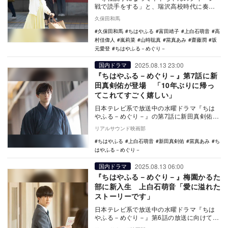
戦で読手をする」と、瑞沢高校時代に奏
（上白石萌音）が掲げた夢は、10年の歳月
久保田和馬
が流れ千早（広…
久保田和馬
ちはやふる
富田靖子
上白石萌音
高
村佳偉人
嵐莉菜
山時聡真
當真あみ
齋藤潤
坂
元愛登
ちはやふる－めぐり－
2025.08.13 23:00
国内ドラマ
『ちはやふる－めぐり－』第7話に新
田真剣佑が登場 「10年ぶりに帰っ
てこれてすごく嬉しい」
日本テレビ系で放送中の水曜ドラマ『ちは
やふる－めぐり－』の第7話に新田真剣佑が
登場することが、8月13日22時から放送さ
リアルサウンド映画部
れた第6…
ちはやふる
上白石萌音
新田真剣佑
當真あみ
ち
はやふる－めぐり－
2025.08.13 06:00
国内ドラマ
『ちはやふる－めぐり－』梅園かるた
部に新入生 上白石萌音「愛に溢れた
ストーリーです」
日本テレビ系で放送中の水曜ドラマ『ちは
やふる－めぐり－』第6話の放送に向けて、
謎の新入生・八雲を演じる坂元愛登と奏を