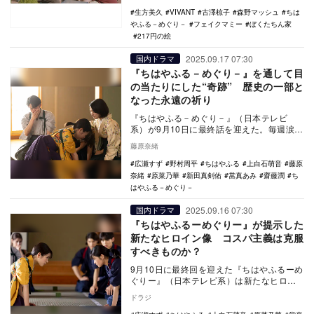
生方美久
VIVANT
古澤椋子
森野マッシュ
ちは
やふる－めぐり－
フェイクマミー
ぼくたちん家
217円の絵
2025.09.17 07:30
国内ドラマ
『ちはやふる－めぐり－』を通して目
の当たりにした“奇跡” 歴史の一部と
なった永遠の祈り
『ちはやふる－めぐり－』（日本テレビ
系）が9月10日に最終話を迎えた。毎週涙な
がらに見守らずにはいられなかった本作
藤原奈緒
は、「青春映画…
広瀬すず
野村周平
ちはやふる
上白石萌音
藤原
奈緒
原菜乃華
新田真剣佑
當真あみ
齋藤潤
ち
はやふる－めぐり－
2025.09.16 07:30
国内ドラマ
『ちはやふるーめぐりー』が提示した
新たなヒロイン像 コスパ主義は克服
すべきものか？
9月10日に最終回を迎えた『ちはやふるーめ
ぐりー』（日本テレビ系）は新たなヒロイ
ン像を提示した意欲作だった。 TVerで『ち
ドラジ
は…