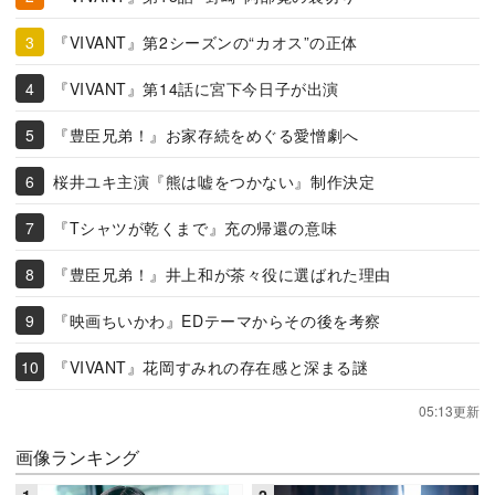
『VIVANT』第2シーズンの“カオス”の正体
『VIVANT』第14話に宮下今日子が出演
『豊臣兄弟！』お家存続をめぐる愛憎劇へ
桜井ユキ主演『熊は嘘をつかない』制作決定
『Tシャツが乾くまで』充の帰還の意味
『豊臣兄弟！』井上和が茶々役に選ばれた理由
『映画ちいかわ』EDテーマからその後を考察
『VIVANT』花岡すみれの存在感と深まる謎
05:13更新
画像ランキング