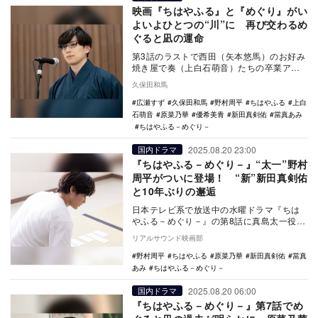
映画『ちはやふる』と『めぐり』がい
よいよひとつの“川”に 再び交わるめ
ぐると凪の運命
第3話のラストで西田（矢本悠馬）のお好み
焼き屋で奏（上白石萌音）たちの卒業アル
バムを見ためぐる（當真あみ）。すると、
久保田和馬
そこに写って…
広瀬すず
久保田和馬
野村周平
ちはやふる
上白
石萌音
原菜乃華
優希美青
新田真剣佑
當真あみ
ちはやふる－めぐり－
2025.08.20 23:00
国内ドラマ
『ちはやふる－めぐり－』“太一”野村
周平がついに登場！ “新”新田真剣佑
と10年ぶりの邂逅
日本テレビ系で放送中の水曜ドラマ『ちは
やふる－めぐり－』の第8話に真島太一役の
野村周平が登場することが発表された。
リアルサウンド映画部
TVerで…
野村周平
ちはやふる
原菜乃華
新田真剣佑
當真
あみ
ちはやふる－めぐり－
2025.08.20 06:00
国内ドラマ
『ちはやふる－めぐり－』第7話でめ