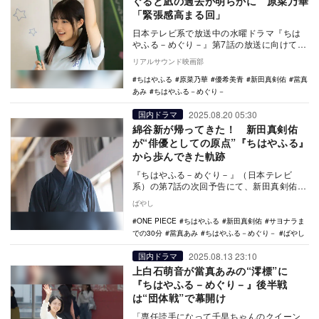
ぐると凪の過去が明らかに 原菜乃華
「緊張感高まる回」
日本テレビ系で放送中の水曜ドラマ『ちは
やふる－めぐり－』第7話の放送に向けて、
月浦凪役の原菜乃華と、瑞沢高校かるた部
リアルサウンド映画部
の面倒をみる…
ちはやふる
原菜乃華
優希美青
新田真剣佑
當真
あみ
ちはやふる－めぐり－
2025.08.20 05:30
国内ドラマ
綿谷新が帰ってきた！ 新田真剣佑
が“俳優としての原点”『ちはやふる』
から歩んできた軌跡
『ちはやふる－めぐり－』（日本テレビ
系）の第7話の次回予告にて、新田真剣佑の
出演が発表された。現在、放送中の日曜劇
ばやし
場『19番目の…
ONE PIECE
ちはやふる
新田真剣佑
サヨナラま
での30分
當真あみ
ちはやふる－めぐり－
ばやし
2025.08.13 23:10
国内ドラマ
上白石萌音が當真あみの“澪標”に
『ちはやふる－めぐり－』後半戦
は“団体戦”で幕開け
「専任読手になって千早ちゃんのクイーン