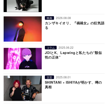
2026.08.08
映画
カンザキイオリ、『禍禍女』の狂気語
る
2025.06.22
コラム
JOIとK、Lapwingと私たちの“類似
性の正体”
2025.08.01
文芸
SHINTANI × ISHIYAが明かす、噂の
真相