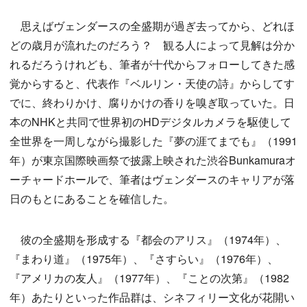
思えばヴェンダースの全盛期が過ぎ去ってから、どれほ
どの歳月が流れたのだろう？ 観る人によって見解は分か
れるだろうけれども、筆者が十代からフォローしてきた感
覚からすると、代表作『ベルリン・天使の詩』からしてす
でに、終わりかけ、腐りかけの香りを嗅ぎ取っていた。日
本のNHKと共同で世界初のHDデジタルカメラを駆使して
全世界を一周しながら撮影した『夢の涯てまでも』（1991
年）が東京国際映画祭で披露上映された渋谷Bunkamuraオ
ーチャードホールで、筆者はヴェンダースのキャリアが落
日のもとにあることを確信した。
彼の全盛期を形成する『都会のアリス』（1974年）、
『まわり道』（1975年）、『さすらい』（1976年）、
『アメリカの友人』（1977年）、『ことの次第』（1982
年）あたりといった作品群は、シネフィリー文化が花開い