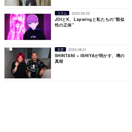
2025.06.22
コラム
JOIとK、Lapwingと私たちの“類似
性の正体”
2025.08.01
文芸
SHINTANI × ISHIYAが明かす、噂の
真相