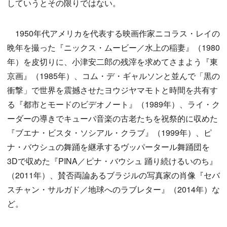
していうとその限りではない。
1950年代アメリカを代表する映画作家ニコラス・レイの
晩年を撮った『ニックス・ムービー／水上の稲妻』（1980
年）を皮切りに、小津安二郎の残滓を求めてさまよう『東
京画』（1985年）、コム・デ・ギャルソンと並んで「黒の
衝撃」で世界を震撼させたヨウジヤマモトと時間を共有す
る『都市とモードのビデオノート』（1989年）、ライ・ク
ーダーの導きでキューバ音楽の古老たちを祝祭的に収めた
『ブエナ・ビスタ・ソシアル・クラブ』（1999年）、ピ
ナ・バウシュの舞踊を継承するヴッパータール舞踊団を
3Dで収めた『PINA／ピナ・バウシュ 踊り続けるいのち』
（2011年）、賛否両論あるブラジルの写真家の肖像『セバ
スチャン・サルガド／地球へのラブレター』（2014年）な
ど。