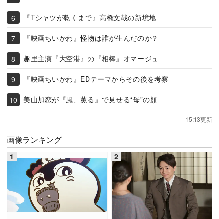
『Tシャツが乾くまで』高橋文哉の新境地
『映画ちいかわ』怪物は誰が生んだのか？
趣里主演『大空港』の『相棒』オマージュ
『映画ちいかわ』EDテーマからその後を考察
美山加恋が『風、薫る』で見せる“母”の顔
15:13更新
画像ランキング