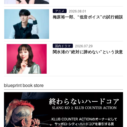
2026.08.01
アニメ
梅原裕一郎、“低音ボイス”の試行錯誤
2026.07.29
国内ドラマ
関水渚の“絶対に諦めない”という決意
blueprint book store