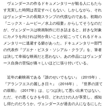
ヴェンダースの作るドキュメンタリーが観る人にもたら
す充実した時間は否定すべくもない。しかしながら、それ
はヴェンダースの長期スランプの代償なのである。初期の
『ニックス・ムービー／水上の稲妻』からしてそうなのだ
が、ヴェンダースは映画制作に行き詰まると、好きな対象
にカメラを向ければ何か良いことが起こってくれるドキュ
メンタリーに逃避する癖があった。ドキュメンタリー部門
の代表作『ブエナ・ビスタ・ソシアル・クラブ』を、筆者
は決して幸福な映画だと思わない。あの作品にはヴェンダ
ース自身の苦悩が痛々しいほどに張り付いている。
近年の劇映画である『誰のせいでもない』（2015年）、
『アランフエスの麗しき日々』（2016年）、『世界の涯て
の鼓動』（2017年）は、じつは決して悪い出来ではない。
ただ、その悪くなさを今日、どれだけの人が享受し、感知
し得たのだろうか。ヴェンダースが過去の人になるにした