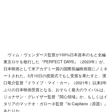
ヴィム・ヴェンダース監督が100%日本資本のもと全編
東京ロケを敢行した『PERFECT DAYS』（2023年）が、
日本映画として米アカデミー賞の国際長編映画賞にノミネ
ートされた。3月10日の授賞式でもし受賞を果たすと、濱
口竜介監督『ドライブ・マイ・カー』（2021年）以来2年
ぶりの日本映画受賞となる。おそらく最大のライバルは、
ジョナサン・グレイザー監督『関心領域』か、もしくはイ
タリアのマッテオ・ガローネ監督『Io Capitano（原題）』
あたりか。