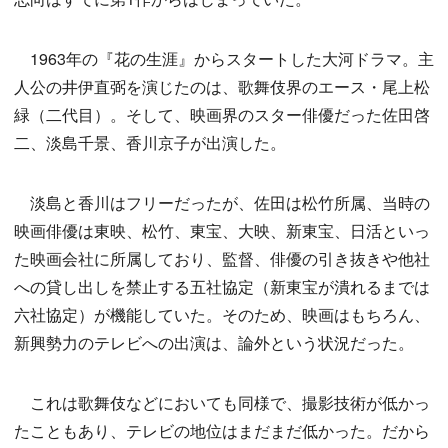
1963年の『花の生涯』からスタートした大河ドラマ。主
人公の井伊直弼を演じたのは、歌舞伎界のエース・尾上松
緑（二代目）。そして、映画界のスター俳優だった佐田啓
二、淡島千景、香川京子が出演した。
淡島と香川はフリーだったが、佐田は松竹所属、当時の
映画俳優は東映、松竹、東宝、大映、新東宝、日活といっ
た映画会社に所属しており、監督、俳優の引き抜きや他社
への貸し出しを禁止する五社協定（新東宝が潰れるまでは
六社協定）が機能していた。そのため、映画はもちろん、
新興勢力のテレビへの出演は、論外という状況だった。
これは歌舞伎などにおいても同様で、撮影技術が低かっ
たこともあり、テレビの地位はまだまだ低かった。だから