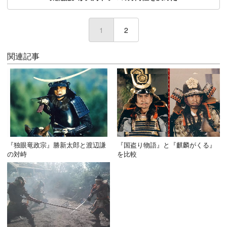
1
(current)
2
関連記事
『独眼竜政宗』勝新太郎と渡辺謙
『国盗り物語』と『麒麟がくる』
の対峙
を比較