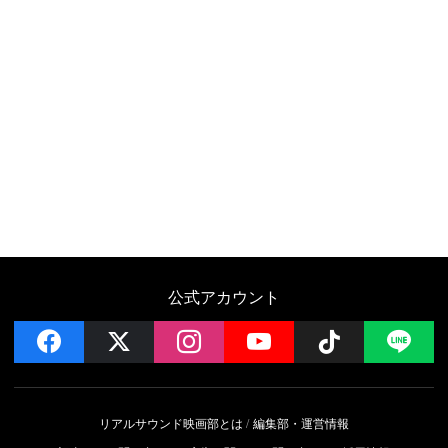
公式アカウント
facebook
x
instagram
YouTube
Follow on 
LI
リアルサウンド映画部とは
編集部・運営情報