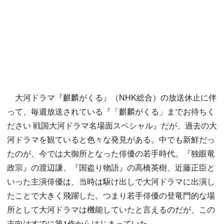
大河ドラマ『麒麟がくる』（NHK総合）の放送休止に伴
って、毎週放送されている『「麒麟がくる」までお待ちく
ださい 戦国大河ドラマ名場面スペシャル』だが、過去の大
河ドラマを観ていると色々な発見がある。中でも新鮮だっ
たのが、今では大御所となった俳優の若手時代。『独眼竜
政宗』の渡辺謙、『国盗り物語』の高橋英樹、近藤正臣と
いった主演俳優は、当時は駆け出しで大河ドラマに出演し
たことで大きく飛躍した。つまり若手俳優の登竜門的な場
所として大河ドラマは機能していたと言えるのだが、この
志向はすでに第1作からはじまっていた。