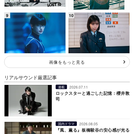
画像をもっと見る
リアルサウンド厳選記事
2026.07.11
連載
ロックスターと過ごした記憶：櫻井敦
司
2026.08.05
国内ドラマ
『風、薫る』板橋駿谷の安心感が光る