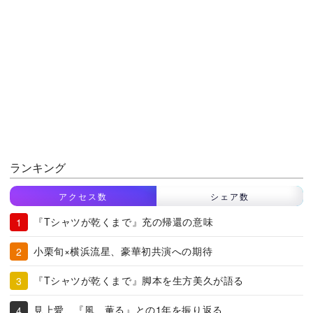
ランキング
アクセス数
シェア数
『Tシャツが乾くまで』充の帰還の意味
小栗旬×横浜流星、豪華初共演への期待
『Tシャツが乾くまで』脚本を生方美久が語る
見上愛、『風、薫る』との1年を振り返る