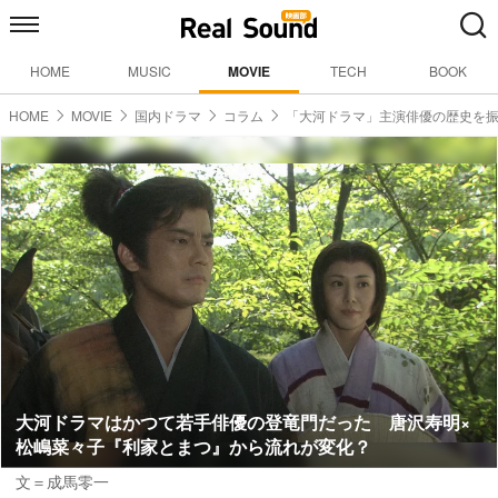
HOME
MUSIC
MOVIE
TECH
BOOK
HOME
MOVIE
国内ドラマ
コラム
「大河ドラマ」主演俳優の歴史を
大河ドラマはかつて若手俳優の登竜門だった 唐沢寿明×
松嶋菜々子『利家とまつ』から流れが変化？
文＝成馬零一