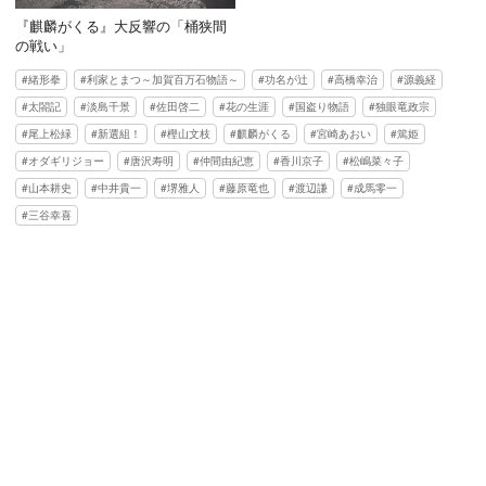
『麒麟がくる』大反響の「桶狭間
の戦い」
緒形拳
利家とまつ～加賀百万石物語～
功名が辻
高橋幸治
源義経
太閤記
淡島千景
佐田啓二
花の生涯
国盗り物語
独眼竜政宗
尾上松緑
新選組！
樫山文枝
麒麟がくる
宮崎あおい
篤姫
オダギリジョー
唐沢寿明
仲間由紀恵
香川京子
松嶋菜々子
山本耕史
中井貴一
堺雅人
藤原竜也
渡辺謙
成馬零一
三谷幸喜