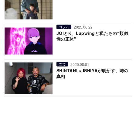
2025.06.22
コラム
JOIとK、Lapwingと私たちの“類似
性の正体”
2025.08.01
文芸
SHINTANI × ISHIYAが明かす、噂の
真相