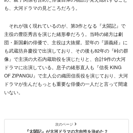
も、大河ドラマの見どころだろう。
それが強く現れているのが、第3作となる『太閤記』で
主役の豊臣秀吉を演じた緒形拳だろう。当時の緒方は劇
団・新国劇の俳優で、主役は大抜擢。翌年の『源義経』に
も武蔵坊弁慶役で出演しており、その後も82年の『峠の群
像』で主演の大石内蔵助役を演じたりと、合計9作の大河
ドラマに出演している。息子の緒形直人も『信長 KING
OF ZIPANGU』で主人公の織田信長役を演じており、大河
ドラマが生んだもっとも重要な俳優の一人だと言って間違
いない。
次のページ
『太閤記』が大河ドラマの方向性を決めた？