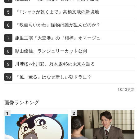
『Tシャツが乾くまで』高橋文哉の新境地
『映画ちいかわ』怪物は誰が生んだのか？
趣里主演『大空港』の『相棒』オマージュ
影山優佳、ランジェリーカット公開
川﨑桜×小川彩、乃木坂46の未来を語る
『風、薫る』はなぜ新しい朝ドラに？
18:13更新
画像ランキング