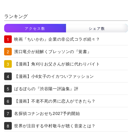
ランキング
アクセス数
シェア数
映画『ちいかわ』企業の非公式コラボ続々？
濱口竜介が紐解くブレッソンの『覚書』
【漫画】角刈りお父さんが娘に代わりバイト
【漫画】小6女子のイカついファッション
ばるぼらの『渋谷陽一評論集』評
【漫画】不老不死の男に恋人ができたら？
名探偵コナンおせち2027予約開始
世界が注目する中村敬斗が聴く音楽とは？