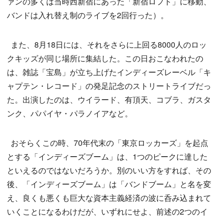
ァンの多くは当時西新宿にあった「新宿ロフト」に移動、
バンドは入れ替え制のライブを2回行った）。
また、8月18日には、それをさらに上回る8000人のロッ
クキッズが同じ場所に集結した。この日おこなわれたの
は、雑誌「宝島」が立ち上げたインディーズレーベル「キ
ャプテン・レコード」の発足記念のストリートライブだっ
た。出演したのは、ウイラード、有頂天、コブラ、ガスタ
ンク、パパイヤ・パラノイアなど。
おそらくこの時、70年代末の「東京ロッカーズ」を起点
とする「インディーズブーム」は、1つのピークに達した
といえるのではないだろうか。別のいい方をすれば、その
後、「インディーズブーム」は「バンドブーム」と名を変
え、良くも悪くも巨大な資本主義経済の波に呑み込まれて
いくことになるわけだが、いずれにせよ、前述の2つのイ