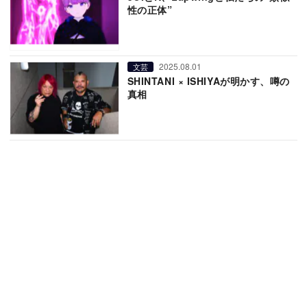
性の正体”
2025.08.01
文芸
SHINTANI × ISHIYAが明かす、噂の
真相