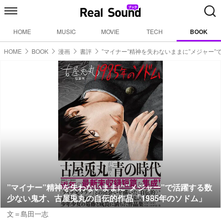
HOME
MUSIC
MOVIE
TECH
BOOK
HOME
BOOK
漫画
書評
”マイナー”精神を失わないままに”メジャー
”マイナー”精神を失わないままに”メジャー”で活躍する数
少ない鬼才、古屋兎丸の自伝的作品「1985年のソドム」
文＝島田一志