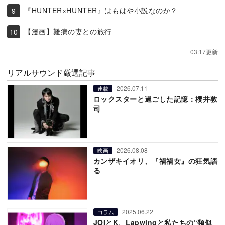
『HUNTER×HUNTER』はもはや小説なのか？
【漫画】難病の妻との旅行
03:17更新
リアルサウンド厳選記事
2026.07.11
連載
ロックスターと過ごした記憶：櫻井敦
司
2026.08.08
映画
カンザキイオリ、『禍禍女』の狂気語
る
2025.06.22
コラム
JOIとK、Lapwingと私たちの“類似