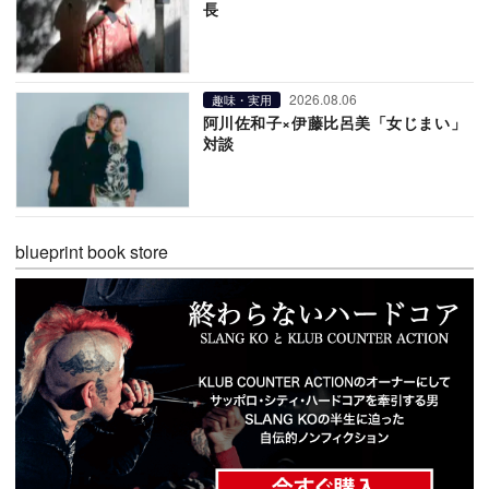
長
2026.08.06
趣味・実用
阿川佐和子×伊藤比呂美「女じまい」
対談
blueprint book store