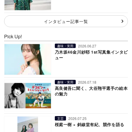
インタビュー記事一覧
Pick Up!
2026.06.27
趣味・実用
乃木坂46金川紗耶 1st写真集インタビ
ュー
2026.07.18
趣味・実用
高良健吾に聞く、大谷翔平選手の絵本
の魅力
2026.07.25
文芸
桜庭一樹 × 斜線堂有紀、競作を語る