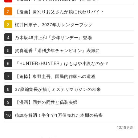
【漫画】角刈りお父さんが娘に代わりバイト
桜井日奈子、2027年カレンダーブック
乃木坂46井上和『少年サンデー』登場
賀喜遥香『週刊少年チャンピオン』表紙に
『HUNTER×HUNTER』はもはや小説なのか？
【追悼】東野圭吾、国民的作家への道程
27歳編集長が描くミステリマガジンの未来
【漫画】同姓の同性と偽装夫婦
積読を解消！半年で1万個売れた本棚の秘密
13:18更新