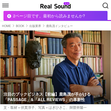
2ページ目です。最初から読みませんか?
HOME
MUSIC
MOVIE
TECH
BOOK
HOME
BOOK
出版業界
鹿島茂インタビュー
注目のブックビジネス【前編】鹿島茂が手がける
「PASSAGE」&「ALL REVIEWS」の革新性
文・取材＝伏貫淳子
、
写真＝はぎひさこ、與曽井陽一