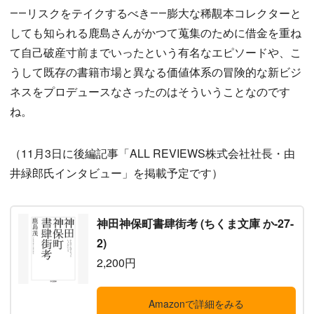
――リスクをテイクするべき――膨大な稀覯本コレクターと
しても知られる鹿島さんがかつて蒐集のために借金を重ね
て自己破産寸前までいったという有名なエピソードや、こ
うして既存の書籍市場と異なる価値体系の冒険的な新ビジ
ネスをプロデュースなさったのはそういうことなのです
ね。
（11月3日に後編記事「ALL REVIEWS株式会社社長・由
井緑郎氏インタビュー」を掲載予定です）
神田神保町書肆街考 (ちくま文庫 か-27-
2)
2,200円
Amazonで詳細をみる