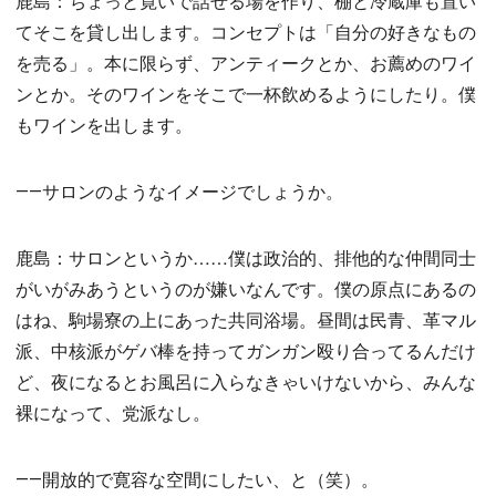
鹿島：ちょっと寛いで話せる場を作り、棚と冷蔵庫も置い
てそこを貸し出します。コンセプトは「自分の好きなもの
を売る」。本に限らず、アンティークとか、お薦めのワイ
ンとか。そのワインをそこで一杯飲めるようにしたり。僕
もワインを出します。
――サロンのようなイメージでしょうか。
鹿島：サロンというか……僕は政治的、排他的な仲間同士
がいがみあうというのが嫌いなんです。僕の原点にあるの
はね、駒場寮の上にあった共同浴場。昼間は民青、革マル
派、中核派がゲバ棒を持ってガンガン殴り合ってるんだけ
ど、夜になるとお風呂に入らなきゃいけないから、みんな
裸になって、党派なし。
――開放的で寛容な空間にしたい、と（笑）。