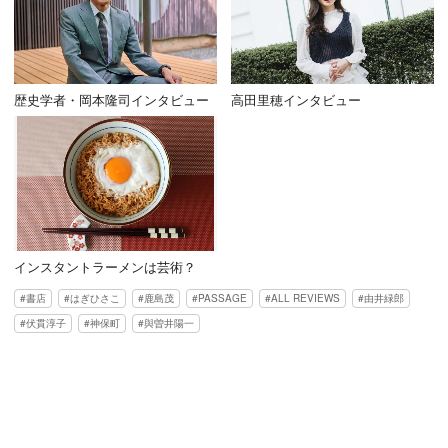
歴史学者・岡本隆司インタビュー
高田里穂インタビュー
インスタントラーメンは芸術？
書店
はぎひさこ
鹿島茂
PASSAGE
ALL REVIEWS
由井緑郎
伏貫淳子
神保町
與曽井陽一